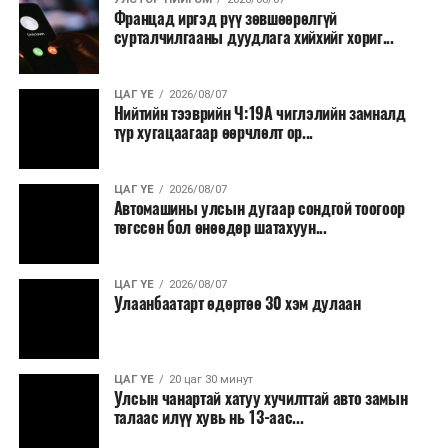
Францад иргэд рүү зөвшөөрөлгүй
тушаалтны томилолтоос бусад гадаад
сурталчилгааны дуудлага хийхийг хориг...
томилолт, гадаадын зочин хүлээн авах зардал;
Зайлшгүй шаардлагагүй тоног төхөөрөмж,
ЦАГ ҮЕ
2026/08/07
тавилга, автомашин худалдан авах;
Нийтийн тээврийн Ч:19А чиглэлийн замналд
түр хугацаагаар өөрчлөлт ор...
Батлан хамгаалах, хууль зүйн салбараас бусад
сургалт, дадлага;
ЦАГ ҮЕ
2026/08/07
Хуулиар заавал мэдээлэхээс бусад кино,
Автомашины улсын дугаар сондгой тоогоор
контент, хэвлэлийн зардал;
төгссөн бол өнөөдөр шатахуун...
Заавал олгохоос бусад тэтгэмж, урамшуулал.
ЦАГ ҮЕ
2026/08/07
Санхүүгийн хэмнэлтийн горимыг 2026 оны
Улаанбаатарт өдөртөө 30 хэм дулаан
арванхоёрдугаар сарын 31 хүртэл мөрдөнө. Харин
эрүүл мэндийн салбар уг хэмнэлтийн горимд
хамрагдахгүй бөгөөд цэцэрлэг, сургуулийн хүүхдийн
ЦАГ ҮЕ
20 цаг 30 минут
эрт илрүүлэг, вакцинжуулалт, томуу, томуу төст
Улсын чанартай хатуу хучилттай авто замын
өвчний эсрэг арга хэмжээ зэрэг зайлшгүй
талаас илүү хувь нь 13-аас...
шаардлагатай ажлууд төлөвлөгөөний дагуу