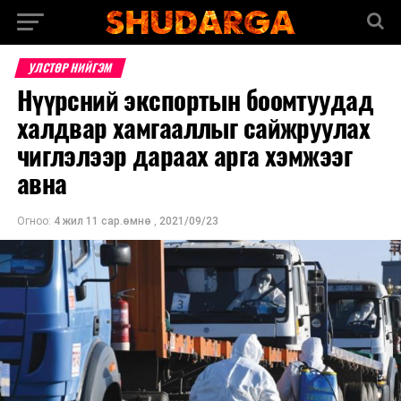
УЛСТӨР НИЙГЭМ
Нүүрсний экспортын боомтуудад
халдвар хамгааллыг сайжруулах
чиглэлээр дараах арга хэмжээг
авна
Огноо:
4 жил 11 сар.өмнө
,
2021/09/23