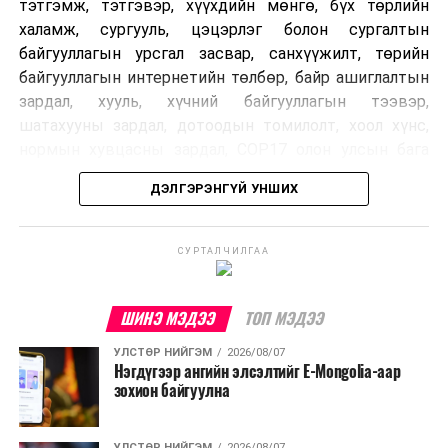
тэтгэмж, тэтгэвэр, хүүхдийн мөнгө, бүх төрлийн
халамж, сургууль, цэцэрлэг болон сургалтын
байгууллагын урсгал засвар, санхүүжилт, төрийн
байгууллагын интернетийн төлбөр, байр ашиглалтын
зардал, хууль, хүчний байгууллагын тээвэр,
шатахууны зардал, дотоодын томилолт, хоол хүнс,
нормын хувцасны зардал, COP17 олон улсын бага
хурлын зардал, Засгийн газрын өр, орон нутгийн нөөц
ДЭЛГЭРЭНГҮЙ УНШИХ
хөрөнгийн санхүүжилтийг хэвийн үргэлжлүүлэхээр
шийдвэрлэжээ.
СУРТАЛЧИЛГАА
Харин дараах зардлыг хязгаарлахаар болсон байна.
Үүнд:
ШИНЭ МЭДЭЭ
ТОП МЭДЭЭ
Олон улсын болон Засгийн газрын
УЛСТӨР НИЙГЭМ
2026/08/07
шийдвэртэйгээс бусад хурал, зөвлөгөөн, ой,
Нэгдүгээр ангийн элсэлтийг E-Mongolia-аар
тэмдэглэлт өдөр, найр наадам, соёлын арга
зохион байгуулна
хэмжээ;
Урьдчилан төлөвлөсөн төрийн өндөр албан
УЛСТӨР НИЙГЭМ
2026/08/07