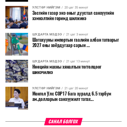
үргэлжилнэ гэж Ерөнхий сайд Н.Учрал онцоллоо.
УЛСТӨР НИЙГЭМ
20 цаг 35 минут
Засгийн газар энэ оныг дуустал санхүүгийн
Мөн бүх шатны төсвийн ерөнхийлөн захирагч нарт
хэмнэлтийн горимд шилжинэ
салбар бүрдээ урсгал зардлыг 20 хувиар бууруулах,
нөхөн томилгоо хийхгүй байх, аялал, амралт, зугаалга,
ШУДАРГА МЭДЭЭ
21 цаг 3 минут
хамт олны урлаг, спортын арга хэмжээг зохион
Шатахууны импортын гаалийн албан татварыг
байгуулахгүй байх, төрийн албанд шинэ орон тоо бий
2027 оны хоёрдугаар сарын ...
болгохгүй байх, эрчим хүчний хэрэглээг хэмнэх, хурал,
сургалтыг цахим хэлбэрт шилжүүлэх, төрийн албан
ШУДАРГА МЭДЭЭ
21 цаг 13 минут
хаагчдыг зарим өдрүүдэд цахимаар ажиллуулах арга
Нөөцийн махны хяналтын тогтолцоог
хэмжээг үргэлжлүүлэхийг үүрэг болголоо.
шинэчилнэ
Төсвийн сахилга бат сайжирч, эдийн засгийн нөхцөл
УЛСТӨР НИЙГЭМ
21 цаг 20 минут
байдал хэвийн болсон тохиолдолд эдгээр
Монгол Улс COP17 бага хуралд 6.5 тэрбум
хязгаарлалтыг үе шаттайгаар сулруулах юм.
ам.долларын санхүүжилт татах...
САНАЛ БОЛГОХ