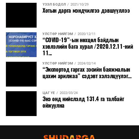
ҮЗЭЛ БОДОЛ
2021/10/29
Хотын дарга мэндчилгээ дэвшүүллээ
УЛСТӨР НИЙГЭМ
2020/12/11
“COVID-19”-ын нөхцөл байдлын
хэвлэлийн бага хурал /2020.12.11-ний
11...
УЛСТӨР НИЙГЭМ
2024/02/14
“Экспортод гаргах зэсийн баяжмалын
цахим арилжаа” сэдэвт хэлэлцүүлэг...
ЦАГ ҮЕ
2022/03/24
Энэ онд нийслэлд 131.4 га талбайг
ойжуулна