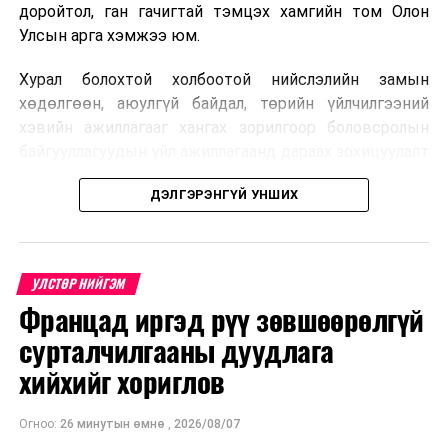
доройтол, ган гачигтай тэмцэх хамгийн том Олон
Улсын арга хэмжээ юм.
Хурал болохтой холбоотой нийслэлийн замын
хөдөлгөөн, аюулгүй байдал, төрийн үйлчилгээний
хэвийн ажиллагааг хангах зорилгоор боловсролын
байгууллагуудын үйл ажиллагаанд дараах зохицуулалт
хэрэгжүүлэхээр болжээ .
ДЭЛГЭРЭНГҮЙ УНШИХ
Цэцэрлэгийн бүртгэл
2026 оны 8 дугаар сарын 10–23-ны өдрүүдэд
УЛСТӨР НИЙГЭМ
E-Mongolia системээр бүртгэнэ.
Францад иргэд рүү зөвшөөрөлгүй
Нэгдүгээр ангийн элсэлт
сурталчилгааны дуудлага
хийхийг хориглов
2026 оны 8 дугаар сарын 17–28-ны өдрүүдэд
E-Mongolia системээр бүртгэнэ.
Огноо:
26 минутын өмнө
,
2026/08/07
Энэ хугацаанд хүүхэд бүртгэх дэмжлэгийн баг