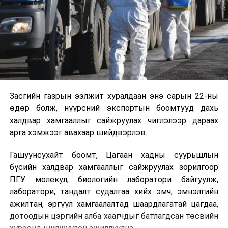
Засгийн газрын ээлжит хуралдаан энэ сарын 22-ны
өдөр болж, нүүрсний экспортын боомтууд дахь
халдвар хамгааллыг сайжруулах чиглэлээр дараах
арга хэмжээг авахаар шийдвэрлэв.
Гашуунсухайт боомт, Цагаан хадны суурьшлын
бүсийн халдвар хамгааллыг сайжруулах зорилгоор
ПГУ молекул, биологийн лаборатори байгуулж,
лаборатори, тандалт судалгаа хийх эмч, эмнэлгийн
ажилтан, эргүүл хамгаалалтад шаардлагатай цагдаа,
дотоодын цэргийн алба хаагчдыг батлагдсан төсвийн