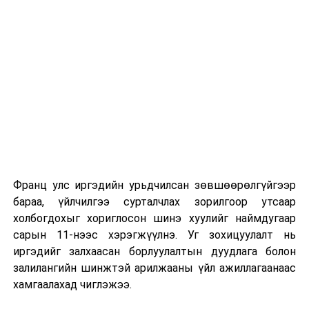
сургуулиуд дээр ажиллахгүй.
Их, дээд сургуулийн хичээл
2026 оны 9 дүгээр сарын 1-нээс цахимаар
эхэлнэ.
2026 оны 9 дүгээр сарын 14-нөөс танхимаар
үргэлжилнэ.
Оюутны дотуур байр
Франц улс иргэдийн урьдчилсан зөвшөөрөлгүйгээр
2026 оны 9 дүгээр сарын 13-наас оюутнуудыг
бараа, үйлчилгээ сурталчлах зорилгоор утсаар
дотуур байранд оруулж эхэлнэ.
холбогдохыг хориглосон шинэ хуулийг наймдугаар
Сургууль, цэцэрлэгийн үйл ажиллагааны
сарын 11-нээс хэрэгжүүлнэ. Уг зохицуулалт нь
зохицуулалт
иргэдийг залхаасан борлуулалтын дуудлага болон
залилангийн шинжтэй арилжааны үйл ажиллагаанаас
2026 оны 8 дугаар сарын 17–28-ны өдрүүдэд
хамгаалахад чиглэжээ.
нийслэлийн бүх сургууль, цэцэрлэгт ажлын