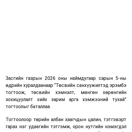
Хуулийг зөрчиж дуудлага хийсэн хувь хүнийг нэг
дуудлага тутамд 75 мянга хүртэлх евро, аж ахуйн
нэгжийг 375 мянга хүртэлх еврогоор торгох
боломжтой. Харин хэрэглэгч өөрөө зөвшөөрсөн,
эсвэл тухайн компанитай өмнө нь гэрээний
харилцаатай бөгөөд шинэ үйлчилгээ санал болгож
буй тохиолдолд хориг үйлчлэхгүй. Иргэд
зөвшөөрөлгүй дуудлагын талаар төрийн цахим
хуудсаар мэдээлэх боломжтой.
Засгийн газрын 2026 оны наймдугаар сарын 5-ны
Шинэ хууль Францын зах зээлд үйлчилдэг гадаадын
өдрийн хуралдаанаар “Төсвийн санхүүжилтэд эрэмбэ
дуудлагын төвүүдэд нөлөөлөхөөр байна. Тухайлбал,
тогтоож, төсвийн хэмнэлт, мөнгөн хөрөнгийн
Мароккогийн дуудлагын төвүүдийн орлогын 80 гаруй
зохицуулалт хийх зарим арга хэмжээний тухай”
хувь Францын зах зээлээс бүрддэг бөгөөд тус улсын
тогтоолыг баталлаа.
40–50 мянган ажлын байр эрсдэлд орж болзошгүйг
Мароккогийн хөдөлмөр эрхлэлтийн сайд мэдэгджээ.
Тогтоолоор төрийн албан хаагчдын цалин, тэтгэвэрт
гарах нэг удаагийн тэтгэмж, орон нутгийн нэмэгдэл