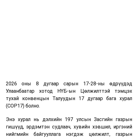
нэвтрүүлэх бодит нөхцөл байдалтай уялдуулан улс
хооронд нүүрс тээвэрлэх С зөвшөөрлийн нийт тоонд
зохицуулалт хийж хязгаарлан, хал
УНШСАН:
2532
ДАРААХ МЭДЭЭ
Хүүхэд болон жирэмсэн эхчүүдийн эрүүл мэндэд
онцгой анхаарахыг даалгав
ӨМНӨХ МЭДЭЭ
БНХАУ-аас худалдан авч буй 43440 тн шатахууныг
саадгүй, шуурхай татан авна
2026 оны 8 дугаар сарын 17-28-ны өдрүүдэд
Улаанбаатар хотод НҮБ-ын Цөлжилттэй тэмцэх
тухай конвенцын Талуудын 17 дугаар бага хурал
(COP17) болно.
Энэ хурал нь дэлхийн 197 улсын Засгийн газрын
гишүүд, эрдэмтэн судлаач, хувийн хэвшил, иргэний
нийгмийн байгууллага нэгдэж цөлжилт, газрын