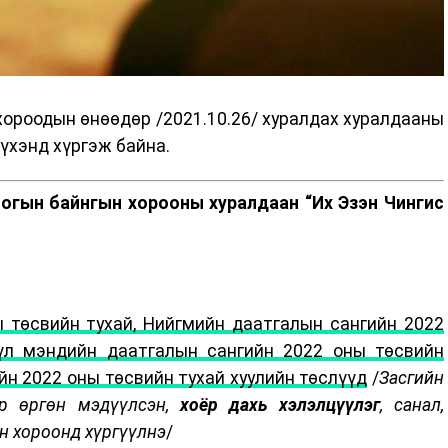
ороодын өнөөдөр /2021.10.26/ хуралдах хуралдааны
бүхэнд хүргэж байна.
огын байнгын хорооны хуралдаан “Их Эзэн Чингис
 төсвийн тухай, Нийгмийн даатгалын сангийн 2022
үүл мэндийн даатгалын сангийн 2022 оны төсвийн
йн 2022 оны төсвийн тухай хуулийн төслүүд
/
Засгийн
өр өргөн мэдүүлсэн,
хоёр дахь хэлэлцүүлэг
, санал,
н хороонд хүргүүлнэ
/