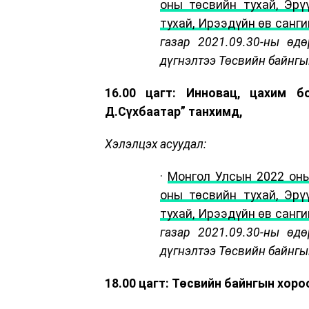
оны төсвийн тухай, Эр
тухай, Ирээдүйн өв санги
газар 2021.09.30-ны өд
дүгнэлтээ Төсвийн байнгы
16.00 цагт: Инновац, цахим 
Д.Сүхбаатар” танхимд,
Хэлэлцэх асуудал:
·
Монгол Улсын 2022 оны
оны төсвийн тухай, Эр
тухай, Ирээдүйн өв санг
газар 2021.09.30-ны өд
дүгнэлтээ Төсвийн байнгы
18.00 цагт: Төсвийн байнгын хоро