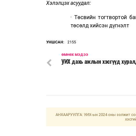
Хэлэлцэх асуудал:
· Төсвийн тогтвортой б
төсөлд хийсэн дүгнэлт
УНШСАН:
2155
ӨМНӨХ МЭДЭЭ
УИХ дахь ажлын хэсгүүд хура
АНХААРУУЛГА: УИХ-ын 2024 оны ээлжит сон
хэсги