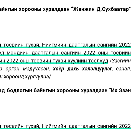
байнгын хорооны хуралдаан “Жанжин Д.Сүхбаатар”
 төсвийн тухай, Нийгмийн даатгалын сангийн 2022
үүл мэндийн даатгалын сангийн 2022 оны төсвийн
йн 2022 оны төсвийн тухай хуулийн төслүүд
/
Засгийн
өр өргөн мэдүүлсэн,
хоёр дахь хэлэлцүүлэг
, санал,
н хороонд хүргүүлнэ
/
аад бодлогын байнгын хорооны хуралдаан “Их Эзэн
 төсвийн тухай, Нийгмийн даатгалын сангийн 2022