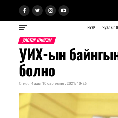
НҮҮР
ЧУХЛЫГ 
УЛСТӨР НИЙГЭМ
УИХ-ын байнгын
болно
Огноо:
4 жил 10 сар.өмнө
,
2021/10/26