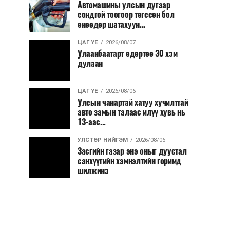
Автомашины улсын дугаар
сондгой тоогоор төгссөн бол
өнөөдөр шатахуун...
ЦАГ ҮЕ
2026/08/07
Улаанбаатарт өдөртөө 30 хэм
дулаан
ЦАГ ҮЕ
2026/08/06
Улсын чанартай хатуу хучилттай
авто замын талаас илүү хувь нь
13-аас...
УЛСТӨР НИЙГЭМ
2026/08/06
Засгийн газар энэ оныг дуустал
санхүүгийн хэмнэлтийн горимд
шилжинэ