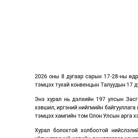
2026 оны 8 дугаар сарын 17-28-ны ө
тэмцэх тухай конвенцын Талуудын 17 ду
Энэ хурал нь дэлхийн 197 улсын Засг
хэвшил, иргэний нийгмийн байгууллага 
тэмцэх хамгийн том Олон Улсын арга 
Хурал болохтой холбоотой нийслэлий