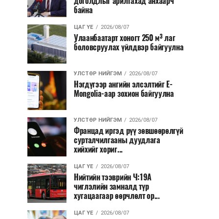
доголдлыг арилгахад анхаарч
байна
ЦАГ ҮЕ
2026/08/07
Улаанбаатарт хоногт 250 м³ лаг
боловсруулах үйлдвэр байгуулна
УЛСТӨР НИЙГЭМ
2026/08/07
Нэгдүгээр ангийн элсэлтийг E-
Mongolia-аар зохион байгуулна
УЛСТӨР НИЙГЭМ
2026/08/07
Францад иргэд рүү зөвшөөрөлгүй
сурталчилгааны дуудлага
хийхийг хориг...
ЦАГ ҮЕ
2026/08/07
Нийтийн тээврийн Ч:19А
чиглэлийн замналд түр
хугацаагаар өөрчлөлт ор...
ЦАГ ҮЕ
2026/08/07