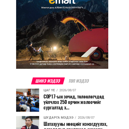
ШИНЭ МЭДЭЭ
ТОП МЭДЭЭ
ЦАГ ҮЕ
2026/08/07
COP17-ын зочид, төлөөлөгчдөд
үйлчлэх 250 орчим жолоочийг
сургалтад х...
ШУДАРГА МЭДЭЭ
2026/08/07
Шатахууны нөөцийг нэмэгдүүлэх,