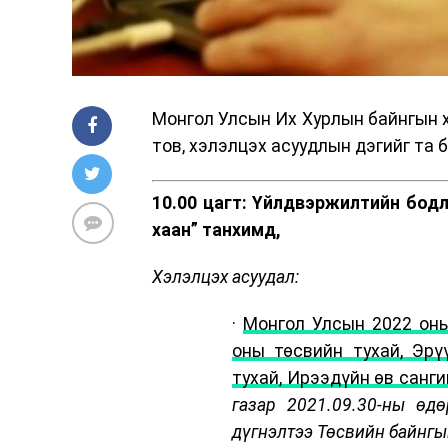
Монгол Улсын Их Хурлын байнгын х
тов, хэлэлцэх асуудлын дэгийг та 
10.00 цагт:
Үйлдвэржилтийн бодл
хаан” танхимд,
Хэлэлцэх асуудал:
·
Монгол Улсын 2022 оны
оны төсвийн тухай, Эр
тухай, Ирээдүйн өв санги
газар 2021.09.30-ны өд
дүгнэлтээ Төсвийн байнгы