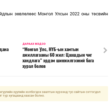
айдлын зөвлөлөөс Монгол Улсын 2022 оны төсвийн
ДАРААХ МЭДЭЭ
лдана
“Монгол Улс, НҮБ-ын хамтын
ажиллагааны 60 жил: Цаашдын чиг
хандлага” эрдэм шинжилгээний бага
хурал болов
гуулийн хуулийн холбогдох заалтын хүрээнд тус сайтын сэтгэгдэл
йг түр хугацаанд хаасан болно.