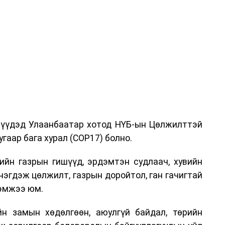
дрүүдэд Улаанбаатар хотод НҮБ-ын Цөлжилттэй
гаар бага хурал (COP17) болно.
ийн газрын гишүүд, эрдэмтэн судлаач, хувийн
нэгдэж цөлжилт, газрын доройтол, ган гачигтай
хэмжээ юм.
н замын хөдөлгөөн, аюулгүй байдал, төрийн