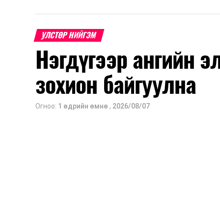
УЛСТӨР НИЙГЭМ
Нэгдүгээр ангийн э
зохион байгуулна
Огноо:
1 өдрийн өмнө
,
2026/08/07