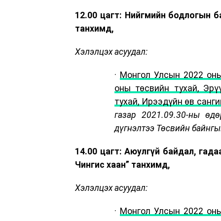
12.00 цагт: Нийгмийн бодлогын 
танхимд,
Хэлэлцэх асуудал:
·
Монгол Улсын 2022 оны
оны төсвийн тухай, Эр
тухай, Ирээдүйн өв санги
газар 2021.09.30-ны өд
дүгнэлтээ Төсвийн байнгы
14.00 цагт: Аюулгүй байдал, гад
Чингис хаан” танхимд,
Хэлэлцэх асуудал:
·
Монгол Улсын 2022 оны