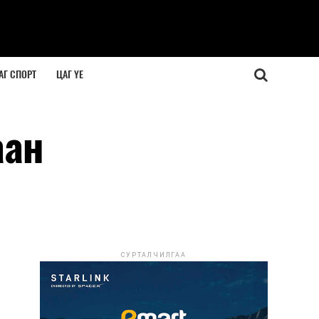
АГ СПОРТ
ЦАГ ҮЕ
аан
СУРТАЛЧИЛГАА