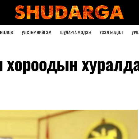
ОНЦЛОВ
УЛСТӨР НИЙГЭМ
ШУДАРГА МЭДЭЭ
ҮЗЭЛ БОДОЛ
УРЛ
 хороодын хуралд