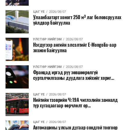
Түүнчлэн түлш, улаанбуудай, хүнсний ногооны нөөц
ЦАГ ҮЕ
2026/08/07
Улаанбаатарт хоногт 250 м³ лаг боловсруулах
бүрдүүлэх зоорь, агуулах барих аж ахуйн нэгжүүдэд
үйлдвэр байгуулна
хөнгөлөлттэй зээл олгох, цахилгааны хөнгөлөлт
үзүүлэхийг салбарын сайд нарт үүрэг болголоо.
УЛСТӨР НИЙГЭМ
2026/08/07
Нэгдүгээр ангийн элсэлтийг E-Mongolia-аар
зохион байгуулна
УЛСТӨР НИЙГЭМ
2026/08/07
Францад иргэд рүү зөвшөөрөлгүй
сурталчилгааны дуудлага хийхийг хориг...
ЦАГ ҮЕ
2026/08/07
Нийтийн тээврийн Ч:19А чиглэлийн замналд
түр хугацаагаар өөрчлөлт ор...
ЦАГ ҮЕ
2026/08/07
Автомашины улсын дугаар сондгой тоогоор