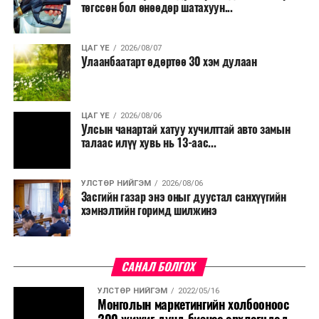
төгссөн бол өнөөдөр шатахуун...
ЦАГ ҮЕ
2026/08/07
Улаанбаатарт өдөртөө 30 хэм дулаан
ЦАГ ҮЕ
2026/08/06
Улсын чанартай хатуу хучилттай авто замын
талаас илүү хувь нь 13-аас...
УЛСТӨР НИЙГЭМ
2026/08/06
Засгийн газар энэ оныг дуустал санхүүгийн
хэмнэлтийн горимд шилжинэ
САНАЛ БОЛГОХ
УЛСТӨР НИЙГЭМ
2022/05/16
Монголын маркетингийн холбооноос