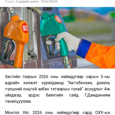
Огноо:
3 өдрийн өмнө
,
2026/08/06
нийлүүлэлтийг тогтворжуулах хүрээнд бусад эх
үүсвэрийг нэмэгдүүлэх чиглэлд анхаарч байна.
Замын-Үүд боомтоор 2000 тонн дизель түлш орж
ирсэн бөгөөд шилжүүлэн ачих ажиллагаа хийгдэж
байна" гэлээ
гэж Аж үйлдвэр, эрдэс баялгийн яамнаас
мэдээллээ.
Засгийн газрын 2026 оны наймдугаар сарын 5-ны
өдрийн ээлжит хуралдаанд “Автобензин, дизель
түлшний онцгой албан татварын тухай” асуудлыг Аж
үйлдвэр, эрдэс баялгийн сайд Г.Дамдинням
танилцууллаа.
Монгол Улс 2026 оны наймдугаар сард ОХУ-ын