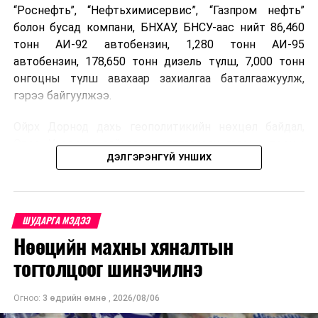
“Роснефть”, “Нефтьхимисервис”, “Газпром нефть”
болон бусад компани, БНХАУ, БНСУ-аас нийт 86,460
тонн АИ-92 автобензин, 1,280 тонн АИ-95
автобензин, 178,650 тонн дизель түлш, 7,000 тонн
онгоцны түлш авахаар захиалгаа баталгаажуулж,
гэрээ байгуулжээ.
Ойрх Дорнод дахь геополитикийн нөхцөл байдал,
Орос, Украины дайнаас шалтгаалсан газрын тосны
ДЭЛГЭРЭНГҮЙ УНШИХ
үнийн өсөлт дэлхийн зах зээлд буураагүй байна.
Үүний улмаас наймдугаар сард хил үнэ тонн тутамд
дахин өсөж, ОХУ болон бусад эх үүсвэрээс худалдан
авах шатахууны үнэ 1,200-2,000 ам.долларт хүрчээ.
ШУДАРГА МЭДЭЭ
Нөөцийн махны хяналтын
Иймд дотоодын зах зээл дэх үнийн өсөлтийг
сааруулахын тулд гаалийн болон онцгой албан
тогтолцоог шинэчилнэ
татварыг тэглэх шаардлага үүссэнийг салбарын сайд
танилцуулсан байна.
Огноо:
3 өдрийн өмнө
,
2026/08/06