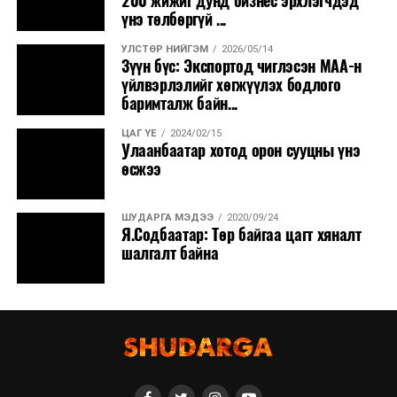
200 жижиг дунд бизнес эрхлэгчдэд
үнэ төлбөргүй ...
УЛСТӨР НИЙГЭМ
2026/05/14
Зүүн бүс: Экспортод чиглэсэн МАА-н
үйлвэрлэлийг хөгжүүлэх бодлого
баримталж байн...
ЦАГ ҮЕ
2024/02/15
Улаанбаатар хотод орон сууцны үнэ
өсжээ
ШУДАРГА МЭДЭЭ
2020/09/24
Я.Содбаатар: Төр байгаа цагт хяналт
шалгалт байна