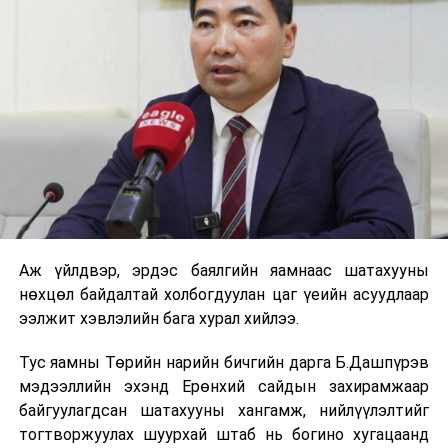
хүн амтай дүүргийг хуваах асуудлыг ярих ёстой
хэмээн байр сууриа хэллээ.
Гэхдээ дүүрэг хуваах асуудлыг Улсын Их Хурлаас
шийдвэрлэдэг бөгөөд өрхийн эмнэлэг, хэсгийн
цагдаа, бүртгэл мэдээлэлтэй холбоотой төрийн
үйлчилгээг иргэд хорооноос авдгийг Засаг даргын
орлогч онцлов. Улмаар Тэргүүлэгчдийн олонх нь
хороодын бүтэц зохион байгуулалтад өөрчлөлт
оруулахыг дэмжив.
Аж үйлдвэр, эрдэс баялгийн яамнаас шатахууны
УНШСАН:
2653
нөхцөл байдалтай холбогдуулан цаг үеийн асуудлаар
ДАРААХ МЭДЭЭ
ээлжит хэвлэлийн бага хурал хийлээ.
Хилийн цэсийн маргааныг 24-р тогтоолын нэгдүгээр
хавсралтад зааснаар шийдвэрлэхийг дэмжлээ
Тус яамны Төрийн нарийн бичгийн дарга Б.Дашпүрэв
ӨМНӨХ МЭДЭЭ
мэдээллийн эхэнд Ерөнхий сайдын захирамжаар
Улаанбаатарт өдөртөө 10 хэм хүйтэн
байгуулагдсан шатахууны хангамж, нийлүүлэлтийг
тогтворжуулах шуурхай штаб нь богино хугацаанд