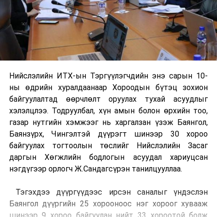
Нийслэлийн ИТХ-ын Тэргүүлэгчдийн энэ сарын 10-
ны өдрийн хуралдаанаар Хороодын бүтэц зохион
байгуулалтад өөрчлөлт оруулах тухай асуудлыг
хэлэлцлээ. Тодруулбал, хүн амын болон өрхийн тоо,
газар нутгийн хэмжээг нь харгалзан үзэж Баянгол,
Баянзүрх, Чингэлтэй дүүрэгт шинээр 30 хороо
байгуулах тогтоолын төслийг Нийслэлийн Засаг
даргын Хөгжлийн бодлогын асуудал хариуцсан
нэгдүгээр орлогч Ж.Сандагсүрэн танилцууллаа.
Тэгэхдээ дүүргүүдээс ирсэн саналыг үндэслэн
Баянгол дүүргийн 25 хорооноос нэг хороог хувааж
шинээр 9 хороо байгуулан нийт 33 хороотой болж