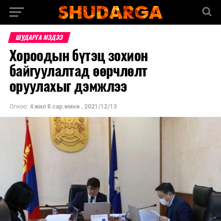
ШУДАРГА МЭДЭЭ
Хороодын бүтэц зохион
байгуулалтад өөрчлөлт
оруулахыг дэмжлээ
Огноо:
4 жил 8 сар.өмнө
,
2021/12/13