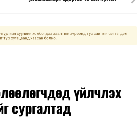
гуулийн хуулийн холбогдох заалтын хүрээнд тус сайтын сэтгэгдэл
йг түр хугацаанд хаасан болно.
өлөөлөгчдөд үйлчлэх
йг сургалтад