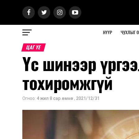
НҮҮР
ЧУХЛЫГ 
ЦАГ ҮЕ
Үс шинээр үргээ
тохиромжгүй
Огноо:
4 жил 8 сар.өмнө
,
2021/12/31