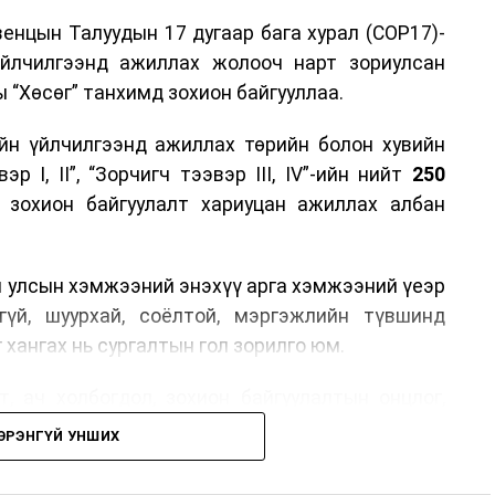
енцын Талуудын 17 дугаар бага хурал (COP17)-
үйлчилгээнд ажиллах жолооч нарт зориулсан
 “Хөсөг” танхимд зохион байгууллаа.
йн үйлчилгээнд ажиллах төрийн болон хувийн
р I, II”, “Зорчигч тээвэр III, IV”-ийн нийт
250
н зохион байгуулалт хариуцан ажиллах албан
н улсын хэмжээний энэхүү арга хэмжээний үеэр
гүй, шуурхай, соёлтой, мэргэжлийн түвшинд
 хангах нь сургалтын гол зорилго юм.
, ач холбогдол, зохион байгуулалтын онцлог,
лчилгээний стандарт, жолооч нарын үүрэг
ЭРЭНГҮЙ УНШИХ
й соёл, ёс зүй, мэргэжлийн харилцааны талаар