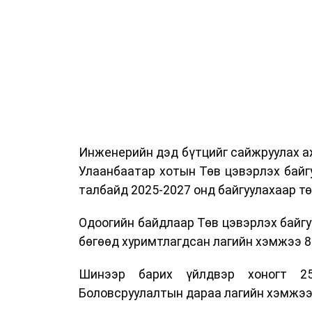
Ажлын алба, Нийслэлийн тээврийн газ
цагдаагийн албаны холбогдох албан х
мэргэжил, арга зүйн зөвлөмж хүргэлээ.
Тухайлбал, Тээврийн цагдаагийн алб
байгуулалтын хэлтсийн ахлах мэргэж
замын хөдөлгөөний зохион байгуулал
хэмжээний үеэр жолооч нарын анхаара
Инженерийн дэд бүтцийг сайжруулах аж
Уг сургалт нь COP17-ын үеэр зочид,
Улаанбаатар хотын Төв цэвэрлэх байг
шуурхай, зохион байгуулалттай явуу
талбайд 2025-2027 онд байгуулахаар т
хариуцлагыг хэвшүүлэх бэлтгэл а
мэдээллээ.
Одоогийн байдлаар Төв цэвэрлэх байгу
бөгөөд хуримтлагдсан лагийн хэмжээ 84
Шинээр барих үйлдвэр хоногт 25
Боловсруулалтын дараа лагийн хэмжээг 