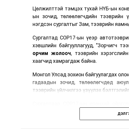
Цөлжилттэй тэмцэх тухай НҮБ-ын конв
ын зочид, төлөөлөгчдийн тээврийн 
нэгдсэн сургалтыг Зам, тээврийн яамны
Сургалтад COP17-ын үеэр автотээври
хэвшлийн байгууллагууд, “Зорчигч тээвэ
орчим жолооч
, тээврийн хэрэгслий
хаагчид хамрагдаж байна.
Монгол Улсад зохион байгуулагдах оло
гадаадын зочид, төлөөлөгчдөд аюул
тээврийн үйлчилгээ үзүүлэх бэлтгэлийг
Сургалтаар COP17-ын ерөнхий ойлголт
зочид, төлөөлөгчдийн ангилал, үй
ДЭЛГ
хариуцлага, сахилга бат, үйлчилгээни
нэгдсэн мэдээлэл өгчээ.