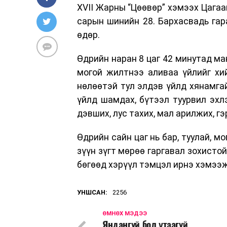
XVII Жарны “Цөөвөр” хэмээх Цагаа
сарын шинийн 28. Бархасвадь гара
өдөр.
Өдрийн наран 8 цаг 42 минутад ман
могой жилтнээ аливаа үйлийг хий
нөлөөтэй тул элдэв үйлд хянамга
үйлд шамдах, бүтээл туурвил эхлэ
дэвших, лус тахих, мал арилжих, гэ
Өдрийн сайн цаг нь бар, туулай, мо
зүүн зүгт мөрөө гаргавал зохисто
бөгөөд хэрүүл тэмцэл ирнэ хэмээ
УНШСАН:
2256
ӨМНӨХ МЭДЭЭ
Яндангүй бол утаагүй