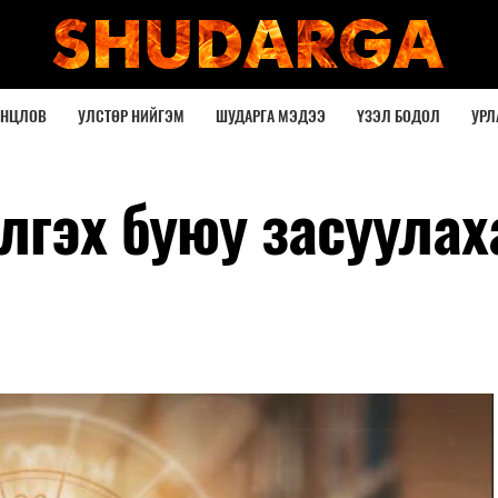
ОНЦЛОВ
УЛСТӨР НИЙГЭМ
ШУДАРГА МЭДЭЭ
ҮЗЭЛ БОДОЛ
УРЛ
лгэх буюу засуулах