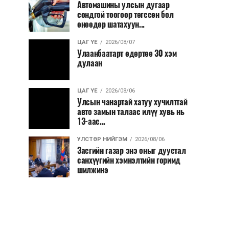
Автомашины улсын дугаар
сондгой тоогоор төгссөн бол
өнөөдөр шатахуун...
ЦАГ ҮЕ
2026/08/07
Улаанбаатарт өдөртөө 30 хэм
дулаан
ЦАГ ҮЕ
2026/08/06
Улсын чанартай хатуу хучилттай
авто замын талаас илүү хувь нь
13-аас...
УЛСТӨР НИЙГЭМ
2026/08/06
Засгийн газар энэ оныг дуустал
санхүүгийн хэмнэлтийн горимд
шилжинэ