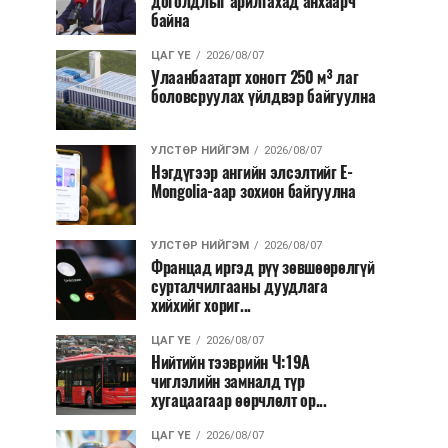
доголдлыг арилгахад анхаарч
байна
ЦАГ ҮЕ
2026/08/07
Улаанбаатарт хоногт 250 м³ лаг
боловсруулах үйлдвэр байгуулна
УЛСТӨР НИЙГЭМ
2026/08/07
Нэгдүгээр ангийн элсэлтийг E-
Mongolia-аар зохион байгуулна
УЛСТӨР НИЙГЭМ
2026/08/07
Францад иргэд рүү зөвшөөрөлгүй
сурталчилгааны дуудлага
хийхийг хориг...
ЦАГ ҮЕ
2026/08/07
Нийтийн тээврийн Ч:19А
чиглэлийн замналд түр
хугацаагаар өөрчлөлт ор...
ЦАГ ҮЕ
2026/08/07