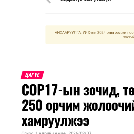
АНХААРУУЛГА: УИХ-ын 2024 оны ээлжит сон
хэсги
ЦАГ ҮЕ
COP17-ын зочид, т
250 орчим жолоочи
хамруулжээ
Огноо:
1 өдрийн өмнө
,
2026/08/07