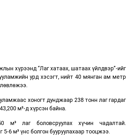
ар, Автотээврийн үндэсний төв болон Тээврийн
аагчид чиг үүргийнхээ хүрээнд мэдээлэл өгч,
аны Зам тээврийн хяналт, төлөвлөлт, зохион
илтэн, цагдаагийн дэд хурандаа Т.Ганзориг
т, аюулгүй ажиллагаа болон олон улсын арга
х асуудлын талаар мэдээлэл өгсөн байна.
лын хүрээнд “Лаг хатаах, шатаах үйлдвэр”-ийг
 төлөөлөгчдийн тээврийн үйлчилгээг аюулгүй,
ууламжийн урд хэсэгт, нийт 40 мянган ам метр
лах, үйлчилгээний нэгдсэн стандарт, сахилга
өлөвлөжээ.
жлын нэг хэсэг гэж
Зам, тээврийн яамнаас
уламжаас хоногт дунджаар 238 тонн лаг гардаг
3,200 м³-д хүрсэн байна.
0 м³ лаг боловсруулах хүчин чадалтай.
5-6 м³ үнс болгон бууруулахаар тооцжээ.