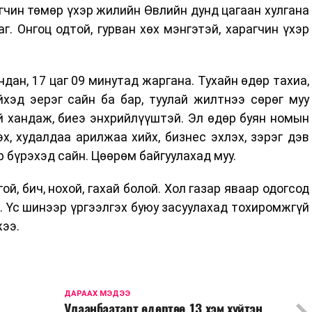
гчин төмөр үхэр жилийн Өвлийн дунд цагаан хулгана
г. Онгоц одтой, гурван хөх мэнгэтэй, харагчин үхэр
дан, 17 цаг 09 минутад жаргана. Тухайн өдөр тахиа,
хэд эерэг сайн ба бар, туулай жилтнээ сөрөг муу
й хандаж, биеэ энхрийлүүштэй. Эл өдөр буян номын
х, худалдаа арилжаа хийх, бизнес эхлэх, зэрэг дэв
р бүрэхэд сайн. Цөөрөм байгуулахад муу.
гой, бич, нохой, гахай болой. Хол газар яваар одогсод
й. Үс шинээр үргээлгэх буюу засуулахад тохиромжгүй
жээ.
ДАРААХ МЭДЭЭ
Улаанбаатарт өдөртөө 13 хэм хүйтэн