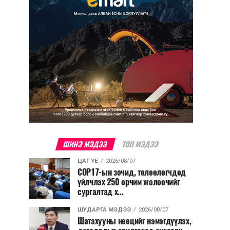
ШИНЭ МЭДЭЭ
ТОП МЭДЭЭ
ЦАГ ҮЕ
2026/08/07
COP17-ын зочид, төлөөлөгчдөд
үйлчлэх 250 орчим жолоочийг
сургалтад х...
ШУДАРГА МЭДЭЭ
2026/08/07
Шатахууны нөөцийг нэмэгдүүлэх,