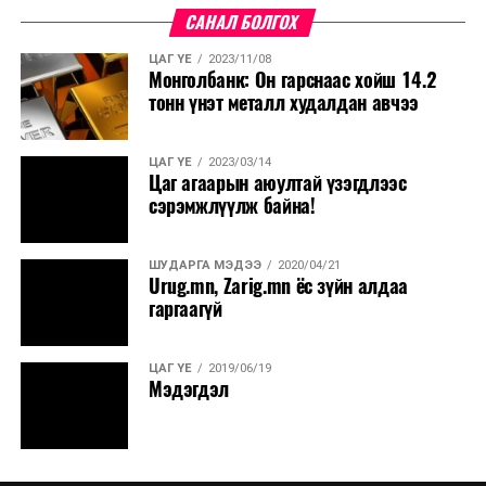
САНАЛ БОЛГОХ
өргөн мэдүүлснээр батлах тухай хуулийн төслийг
өргөн мэдүүлэхээр боловсрууллаа. Хэлэлцэн
ЦАГ ҮЕ
2023/11/08
шийдвэрлэж өгөхийг хүсье” гэлээ.
Монголбанк: Он гарснаас хойш 14.2
тонн үнэт металл худалдан авчээ
ЦАГ ҮЕ
2023/03/14
Цаг агаарын аюултай үзэгдлээс
сэрэмжлүүлж байна!
ШУДАРГА МЭДЭЭ
2020/04/21
Urug.mn, Zarig.mn ёс зүйн алдаа
гаргаагүй
ЦАГ ҮЕ
2019/06/19
Мэдэгдэл