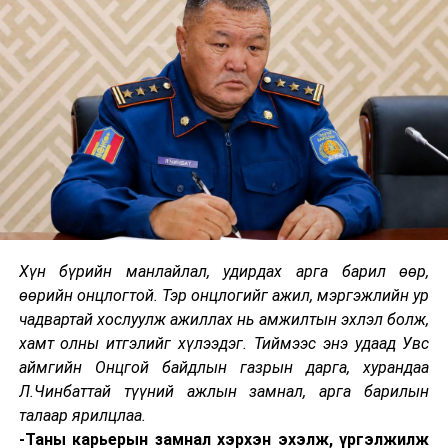
байна.
Уулзалтын эхэнд “Энэ бол сүүлийн 10 гаруй жилийн
хугацаанд хуримтлагдсан асуудлууд. 2015 онд УИХ-
ын Ажлын хэсгийн дүгнэлт гарч байсан. 2018 онд
ЗГХЭГ-ын Хяналт шалгалтын удирдамж баталсан.
Хөгжлийн банкинд 2019 онд Аудитын газар, ЗГХЭГ-
аас шалгалт хийгдэж, 2020 онд Сангийн яам, 2021
онд Монгол банк шалгаж, дүгнэлтүүд нь эцэслэгдэж,
10 жилийн турш яригдаж байсан боловч одоо олны
дэмжлэг авч нэлээн чухал асуудал болж байна. Олон
Хүн бүрийн манлайлал, удирдах арга барил өөр,
талын хамтын ажиллагаа, та бүхний хичээл зүтгэлийн
өөрийн онцлогтой. Тэр онцлогийг ажил, мэргэжлийн ур
үр дүнд өнөөдрийн байдлаар 50 гаруй тэрбум
чадвартай хослуулж ажиллах нь амжилтын эхлэл болж,
төгрөгийн өр төлөгдсөн байна. Нэгдүгээр улиралдаа
хамт олны итгэлийг хүлээдэг. Тиймээс энэ удаад Увс
багтаад 200 гаруй тэрбум төгрөг төлөгдөхөөр
аймгийн Онцгой байдлын газрын дарга, хурандаа
график, төлөвлөгөө хийгдээд, амлалт үүрэг аваад
Л.Чинбаттай түүний ажлын замнал, арга барилын
ажиллаж байгаа юм байна.
талаар ярилцлаа.
-Таны карьерын замнал хэрхэн эхэлж, үргэлжилж
Хууль хяналтын байгууллагуудаар АТГ-т 10, Эрүүгийн