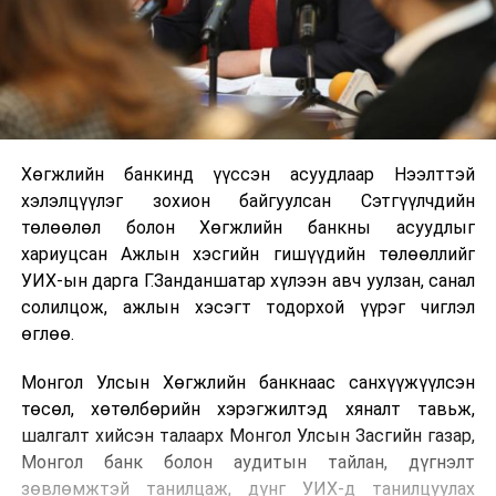
Хөгжлийн банкинд үүссэн асуудлаар Нээлттэй
хэлэлцүүлэг зохион байгуулсан Сэтгүүлчдийн
төлөөлөл болон Хөгжлийн банкны асуудлыг
хариуцсан Ажлын хэсгийн гишүүдийн төлөөллийг
УИХ-ын дарга Г.Занданшатар хүлээн авч уулзан, санал
солилцож, ажлын хэсэгт тодорхой үүрэг чиглэл
өглөө.
Монгол Улсын Хөгжлийн банкнаас санхүүжүүлсэн
төсөл, хөтөлбөрийн хэрэгжилтэд хяналт тавьж,
шалгалт хийсэн талаарх Монгол Улсын Засгийн газар,
Монгол банк болон аудитын тайлан, дүгнэлт
зөвлөмжтэй танилцаж, дүнг УИХ-д танилцуулах