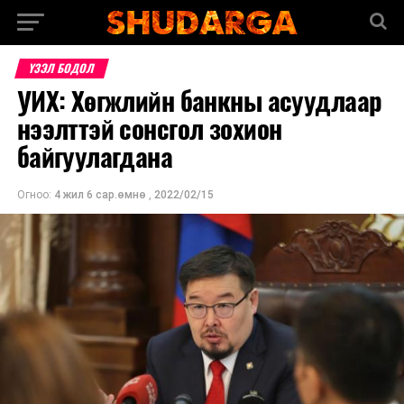
ҮЗЭЛ БОДОЛ
УИХ: Хөгжлийн банкны асуудлаар
нээлттэй сонсгол зохион
байгуулагдана
Огноо:
4 жил 6 сар.өмнө
,
2022/02/15