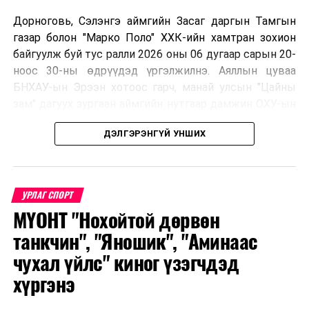
Дорноговь, Сэлэнгэ аймгийн Засаг даргын Тамгын
газар болон "Марко Поло" ХХК-ийн хамтран зохион
байгуулж буй тус ралли 2026 оны 06 дугаар сарын 20-
ноос 30-ны өдрүүдэд үргэлжилнэ. Аяллын цуваа
БНХАУ-ын Эрээн хотоос гарч, манай улсын "Цайны
зам" дагуух зургаан аймгийн нутгаар дамжин ОХУ-ын
Улаан-Үд хотноо барианд орох маршруттай бөгөөд
ДЭЛГЭРЭНГҮЙ УНШИХ
улс тус бүрээс авто спорт сонирхогч тамирчдын 10
автомашин, нийт 75 гаруй хүн бүхий аяллын баг,
хэвлэл мэдээллийн төлөөлөл оролцож байна.
УРЛАГ СПОРТ
МҮОНТ "Нохойтой дөрвөн
Тус автомашинтай брэнд аяллыг зохион байгуулах
танкчин", "Яношик", "Аминаас
шийдвэрийг гурван орны Аялал жуулчлалын сайд
чухал үйлс" киног үзэгчдэд
нарын 2025 онд Дархан-Уул аймагт хийсэн IX
хүргэнэ
уулзалтын үеэр гаргасан бөгөөд энэхүү санаачилгыг
Монголын улсын талаас ийнхүү ажил хэрэг болгож