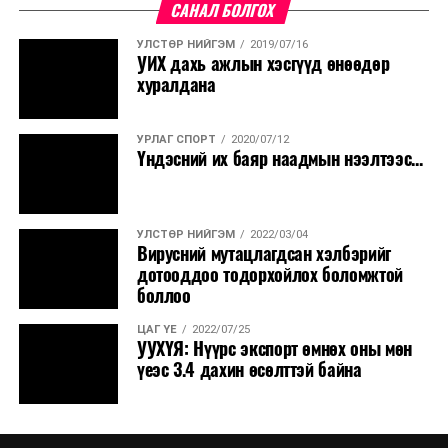
САНАЛ БОЛГОХ
УЛСТӨР НИЙГЭМ
2019/07/16
УИХ дахь ажлын хэсгүүд өнөөдөр
хуралдана
УРЛАГ СПОРТ
2020/07/12
Үндэсний их баяр наадмын нээлтээс...
УЛСТӨР НИЙГЭМ
2022/03/04
Вирусний мутацлагдсан хэлбэрийг
дотооддоо тодорхойлох боломжтой
боллоо
ЦАГ ҮЕ
2022/07/25
УУХҮЯ: Нүүрс экспорт өмнөх оны мөн
үеэс 3.4 дахин өсөлттэй байна