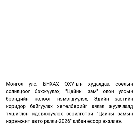
Улаанбаатар олон улсын марафон зэргийг зохион
байгуулахаар төлөвлөжээ.
Зөвлөлийн хурлаас тэмдэглэл гарч, Нийслэлийн Засаг
дарга бөгөөд Улаанбаатар хотын Захирагч
Д.Сумъяабазар зөвхөн энэ арга хэмжээнүүдээр
хязгаарлахгүйгээр үйл ажиллагаа зохион
байгуулаарай гэдгийг сануулав.
УНШСАН:
3662
ДАРААХ МЭДЭЭ
Монгол улс, БНХАУ, ОХУ-ын худалдаа, соёлын
“Эмээлтийн хөнгөн үйлдвэрийн үйлдвэрлэл,
солилцоог бэхжүүлэх, "Цайны зам" олон улсын
технологийн парк”-ын нэрийг өөрчлөх асуудлыг
брэндийн нөлөөг нэмэгдүүлэх, Эдийн засгийн
танилцуулав
коридор байгуулах хөтөлбөрийг аялал жуулчлалд
ӨМНӨХ МЭДЭЭ
түшиглэн идэвхжүүлэх зорилготой "Цайны замын
Энэ онд нийслэлд 131.4 га талбайг ойжуулна
нэрэмжит авто ралли-2026" албан ёсоор эхэллээ.