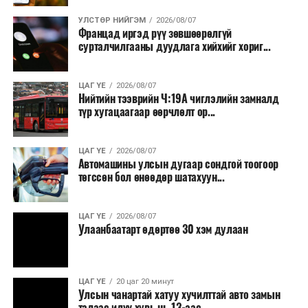
онд зохион байгуулагдсан. Түүнээс хойш жил бүр
тасралтгүй зохион байгуулагдаж ирсэн бөгөөд АНУ-
УЛСТӨР НИЙГЭМ
2026/08/07
Францад иргэд рүү зөвшөөрөлгүй
ын Эх орончдын өдөрт зориулан дөрөвдүгээр сарын
сурталчилгааны дуудлага хийхийг хориг...
гурав дахь Даваа гаригт уламжлал болгон явуулдаг.
Олон улсын марафоны тэмцээнүүд дундаас нэр
ЦАГ ҮЕ
2026/08/07
Нийтийн тээврийн Ч:19А чиглэлийн замналд
хүндээрээ тэргүүлэх энэхүү уралдаанд оролцохын
түр хугацаагаар өөрчлөлт ор...
тулд гүйгчид тодорхой босго хугацаа давсан байх
шаардлагатай нь онцлог юм.
ЦАГ ҮЕ
2026/08/07
Автомашины улсын дугаар сондгой тоогоор
төгссөн бол өнөөдөр шатахуун...
ЦАГ ҮЕ
2026/08/07
Улаанбаатарт өдөртөө 30 хэм дулаан
ЦАГ ҮЕ
20 цаг 20 минут
Улсын чанартай хатуу хучилттай авто замын
талаас илүү хувь нь 13-аас...