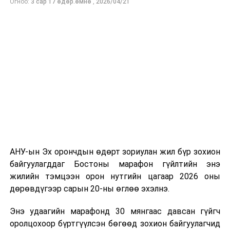
Огноо:
3 сар 17 өдөр.өмнө
,
2026/04/21
бүтээсэн "Зөн дагасан монгол адуу" баримтат киног
долоодугаар сарын 13-нд Дэлхийн адууны өдрөөр
Польш улсын үзэгчдийн хүртээл болгоно.
АНУ-ын Эх орончдын өдөрт зориулан жил бүр зохион
байгуулагддаг Бостоны марафон гүйлтийн энэ
жилийн тэмцээн орон нутгийн цагаар 2026 оны
дөрөвдүгээр сарын 20-ны өглөө эхэлнэ.
Энэ удаагийн марафонд 30 мянгаас давсан гүйгч
оролцохоор бүртгүүлсэн бөгөөд зохион байгуулагчид