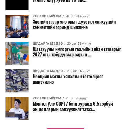
УЛСТӨР НИЙГЭМ
20 цаг 24 минут
Засгийн газар энэ оныг дуустал санхүүгийн
хэмнэлтийн горимд шилжинэ
ШУДАРГА МЭДЭЭ
20 цаг 53 минут
Шатахууны импортын гаалийн албан татварыг
2027 оны хоёрдугаар сарын ...
ШУДАРГА МЭДЭЭ
21 цаг 2 минут
Нөөцийн махны хяналтын тогтолцоог
шинэчилнэ
УЛСТӨР НИЙГЭМ
21 цаг 9 минут
Монгол Улс COP17 бага хуралд 6.5 тэрбум
ам.долларын санхүүжилт татах...