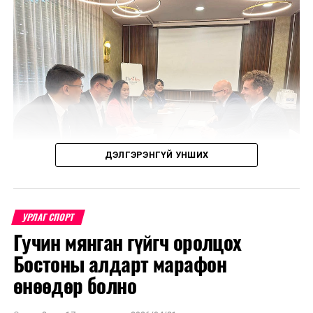
ДЭЛГЭРЭНГҮЙ УНШИХ
УРЛАГ СПОРТ
Гучин мянган гүйгч оролцох
Уулзалтаар Польш болон Монголын өв соёл, ахуй
Бостоны алдарт марафон
амьдрал, үндэстний онцлогийг харуулсан
бүтээлүүдийг солилцохоор боллоо.
өнөөдөр болно
МҮОНТ, "Дэлхийн морьтнууд" төслийн хамтран