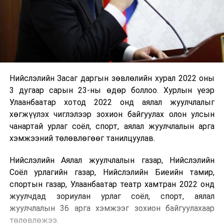
Нийслэлийн Засаг даргын зөвлөлийн хурал 2022 оны
3 дугаар сарын 23-ны өдөр боллоо. Хурлын үеэр
Улаанбаатар хотод 2022 онд аялал жуулчлалыг
хөгжүүлэх чиглэлээр зохион байгуулах олон улсын
чанартай урлаг соёл, спорт, аялал жуулчлалын арга
хэмжээний төлөвлөгөөг танилцуулав.
Нийслэлийн Аялал жуулчлалын газар, Нийслэлийн
Соёл урлагийн газар, Нийслэлийн Биеийн тамир,
спортын газар, Улаанбаатар театр хамтран 2022 онд
жуулчдад зориулан урлаг соёл, спорт, аялал
жуулчлалын 36 арга хэмжээг зохион байгуулахаар
төлөвлөжээ.