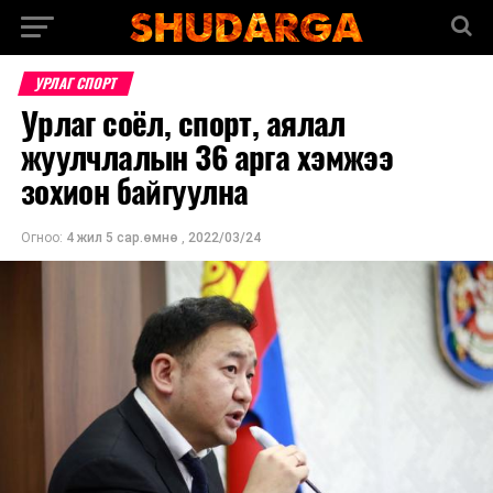
УРЛАГ СПОРТ
Урлаг соёл, спорт, аялал
жуулчлалын 36 арга хэмжээ
зохион байгуулна
Огноо:
4 жил 5 сар.өмнө
,
2022/03/24