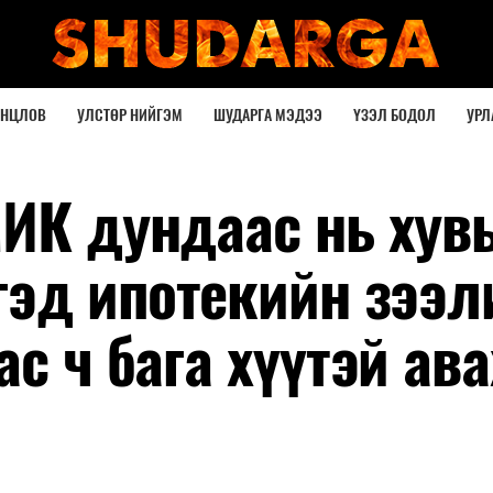
ОНЦЛОВ
УЛСТӨР НИЙГЭМ
ШУДАРГА МЭДЭЭ
ҮЗЭЛ БОДОЛ
УРЛ
МИК дундаас нь хув
гэд ипотекийн зээл
с ч бага хүүтэй ава