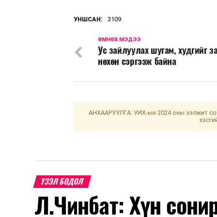
УНШСАН:
3109
ӨМНӨХ МЭДЭЭ
Ус зайлуулах шугам, худгийг з
нөхөн сэргээж байна
АНХААРУУЛГА: УИХ-ын 2024 оны ээлжит сон
хэсги
ҮЗЭЛ БОДОЛ
Л.Чинбат: Хүн сонир