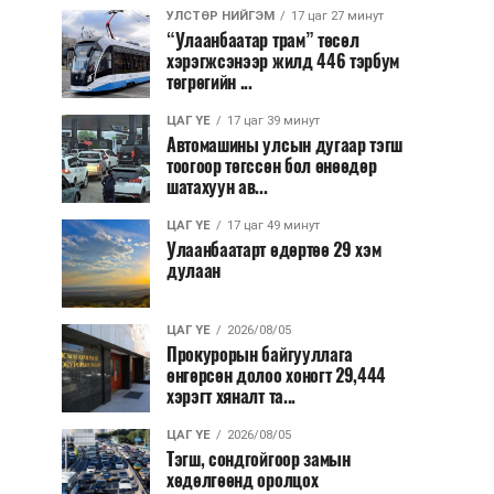
УЛСТӨР НИЙГЭМ
17 цаг 27 минут
“Улаанбаатар трам” төсөл
хэрэгжсэнээр жилд 446 тэрбум
төгрөгийн ...
ЦАГ ҮЕ
17 цаг 39 минут
Автомашины улсын дугаар тэгш
тоогоор төгссөн бол өнөөдөр
шатахуун ав...
ЦАГ ҮЕ
17 цаг 49 минут
Улаанбаатарт өдөртөө 29 хэм
дулаан
ЦАГ ҮЕ
2026/08/05
Прокурорын байгууллага
өнгөрсөн долоо хоногт 29,444
хэрэгт хяналт та...
ЦАГ ҮЕ
2026/08/05
Тэгш, сондгойгоор замын
хөдөлгөөнд оролцох