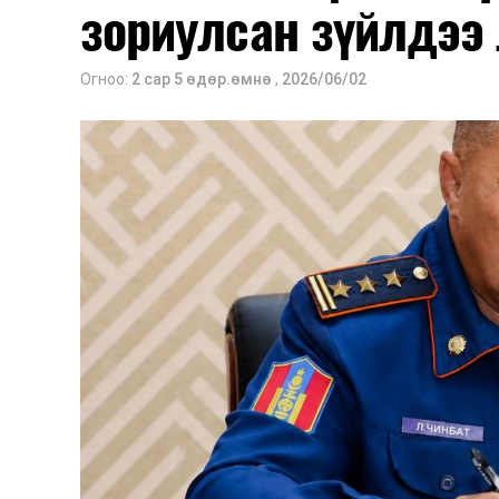
зориулсан зүйлдээ 
Огноо:
2 сар 5 өдөр.өмнө
,
2026/06/02