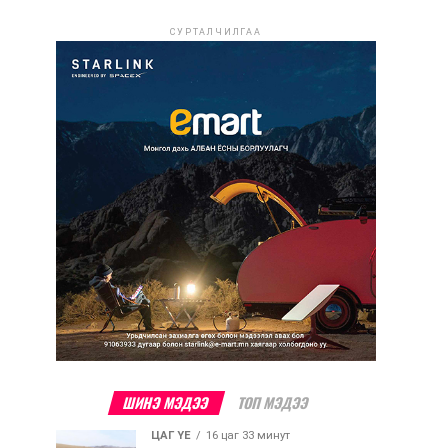
СУРТАЛЧИЛГАА
ШИНЭ МЭДЭЭ
ТОП МЭДЭЭ
ЦАГ ҮЕ
16 цаг 33 минут