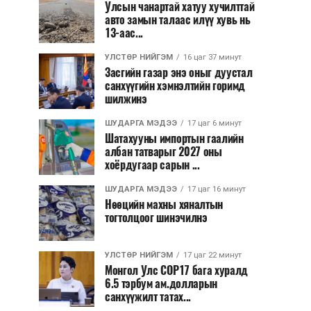
Улсын чанартай хатуу хучилттай
авто замын талаас илүү хувь нь
13-аас...
УЛСТӨР НИЙГЭМ
16 цаг 37 минут
Засгийн газар энэ оныг дуустал
санхүүгийн хэмнэлтийн горимд
шилжинэ
ШУДАРГА МЭДЭЭ
17 цаг 6 минут
Шатахууны импортын гаалийн
албан татварыг 2027 оны
хоёрдугаар сарын ...
ШУДАРГА МЭДЭЭ
17 цаг 16 минут
Нөөцийн махны хяналтын
тогтолцоог шинэчилнэ
УЛСТӨР НИЙГЭМ
17 цаг 22 минут
Монгол Улс COP17 бага хуралд
6.5 тэрбум ам.долларын
санхүүжилт татах...