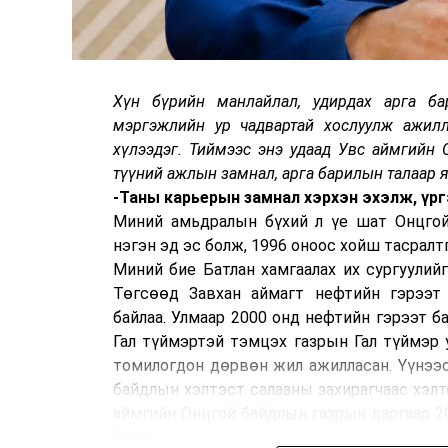
Хүн бүрийн манлайлал, удирдах арга ба
мэргэжлийн ур чадвартай хослуулж ажил
хүлээдэг. Тиймээс энэ удаад Увс аймгийн 
түүний ажлын замнал, арга барилын талаар 
-Таны карьерын замнал хэрхэн эхэлж, үр
Миний амьдралын бүхий л үе шат Онцгой
нэгэн эд эс болж, 1996 оноос хойш тасралт
Миний бие Батлан хамгаалах их сургуулий
Төгсөөд Завхан аймагт нефтийн гэрээт 
байлаа. Улмаар 2000 онд нефтийн гэрээт б
Гал түймэртэй тэмцэх газрын Гал түймэр у
томилогдон дөрвөн жил ажилласан. Үүнээс
байдлын хэлтэст салааны захирагчаас хэлт
аймгийн Онцгой байдлын газрын даргаар 2
байна.