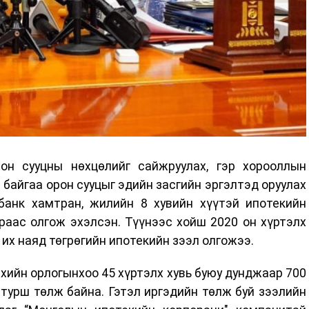
он сууцны нөхцөлийг сайжруулах, гэр хорооллын
р байгаа орон сууцыг эдийн засгийн эргэлтэд оруулах
лбанк хамтран, жилийн 8 хувийн хүүтэй ипотекийн
раас олгож эхэлсэн. Түүнээс хойш 2020 он хүртэлх
 их наяд төгрөгийн ипотекийн зээл олгожээ.
рхийн орлогынхоо 45 хүртэлх хувь буюу дунджаар 700
 турш төлж байна. Гэтэл иргэдийн төлж буй зээлийн