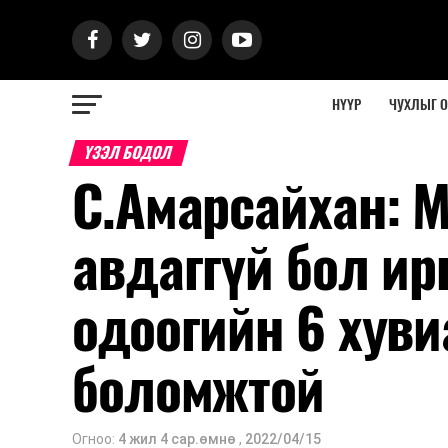
НҮҮР
ЧУХЛЫГ 
ҮЗЭЛ БОДОЛ
С.Амарсайхан: 
авдаггүй бол ир
одоогийн 6 хувиа
боломжтой
Огноо:
4 жил 4 сар.өмнө
,
2022/04/15