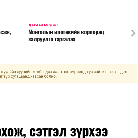
ДАРААХ МЭДЭЭ
асаж,
Монголын ипотекийн корпорац
залруулга гаргалаа
гуулийн хуулийн холбогдох заалтын хүрээнд тус сайтын сэтгэгдэл
йг түр хугацаанд хаасан болно.
хож, сэтгэл зүрхээ