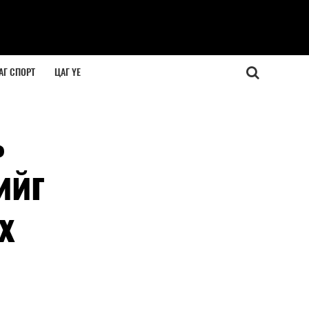
АГ СПОРТ
ЦАГ ҮЕ
ь
ийг
х