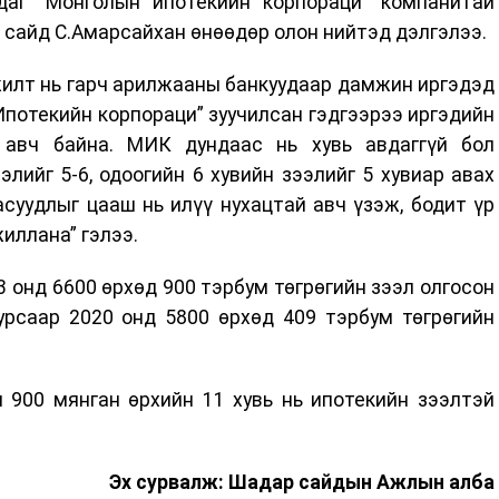
даг “Монголын ипотекийн корпораци" компанитай
 сайд С.Амарсайхан өнөөдөр олон нийтэд дэлгэлээ.
илт нь гарч арилжааны банкуудаар дамжин иргэдэд
Ипотекийн корпораци” зуучилсан гэдгээрээ иргэдийн
 авч байна. МИК дундаас нь хувь авдаггүй бол
элийг 5-6, одоогийн 6 хувийн зээлийг 5 хувиар авах
суудлыг цааш нь илүү нухацтай авч үзэж, бодит үр
иллана” гэлээ.
 онд 6600 өрхөд 900 тэрбум төгрөгийн зээл олгосон
урсаар 2020 онд 5800 өрхөд 409 тэрбум төгрөгийн
 900 мянган өрхийн 11 хувь нь ипотекийн зээлтэй
Эх сурвалж: Шадар сайдын Ажлын алба