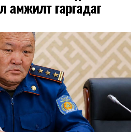
л амжилт гаргадаг