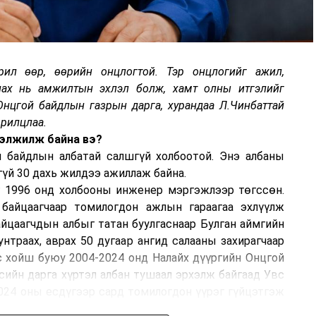
рил өөр, өөрийн онцлогтой. Тэр онцлогийг ажил,
лах нь амжилтын эхлэл болж, хамт олны итгэлийг
Онцгой байдлын газрын дарга, хурандаа Л.Чинбаттай
ярилцлаа.
гэлжилж байна вэ?
 байдлын албатай салшгүй холбоотой. Энэ албаны
гүй 30 дахь жилдээ ажиллаж байна.
г 1996 онд холбооны инженер мэргэжлээр төгссөн.
байцаагчаар томилогдон ажлын гараагаа эхлүүлж
айцаагчдын албыг татан буулгаснаар Булган аймгийн
нтраах, аврах 50 дугаар ангид салааны захирагчаар
 хойш буюу 2004-2024 онд Налайх дүүргийн Онцгой
сийн дарга хүртэл албан тушаал эрхэлж байгаад Увс
024 оны есдүгээр сард томилогдон үүрэг гүйцэтгэж