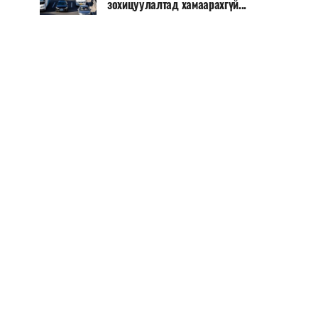
зохицуулалтад хамаарахгүй...