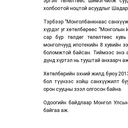
эргэн төлөлтөөс шимэгчилж суу
холбоотой ноцтой асуудлыг Шадар
Тэрбээр “Монголбанкнаас санхүүж
хүрдэг уг хөтөлбөрөөс “Монголын 
сар бүр төлдөг төлөлтөөс хувь
монголчууд ипотекийн 8 хувийн зэ
боломжтой байсан. Тиймээс энэ а
дүнд хүртэл нь тууштай анхаарч аж
Хөтөлбөрийн эхний жилд буюу 2013
бол түүнээс хойш санхүүжилт бу
орон сууцны зээл олгосон байна.
Одоогийн байдлаар Монгол Улсын
байгаа аж.