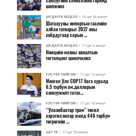
санхүүгийн хэмнэлтийн горимд
шилжинэ
ШУДАРГА МЭДЭЭ
16 цаг 56 минут
Шатахууны импортын гаалийн
албан татварыг 2027 оны
хоёрдугаар сарын ...
ШУДАРГА МЭДЭЭ
17 цаг 6 минут
Нөөцийн махны хяналтын
тогтолцоог шинэчилнэ
УЛСТӨР НИЙГЭМ
17 цаг 13 минут
Монгол Улс COP17 бага хуралд
6.5 тэрбум ам.долларын
санхүүжилт татах...
УЛСТӨР НИЙГЭМ
17 цаг 18 минут
“Улаанбаатар трам” төсөл
хэрэгжсэнээр жилд 446 тэрбум
төгрөгийн ...
ЦАГ ҮЕ
17 цаг 30 минут