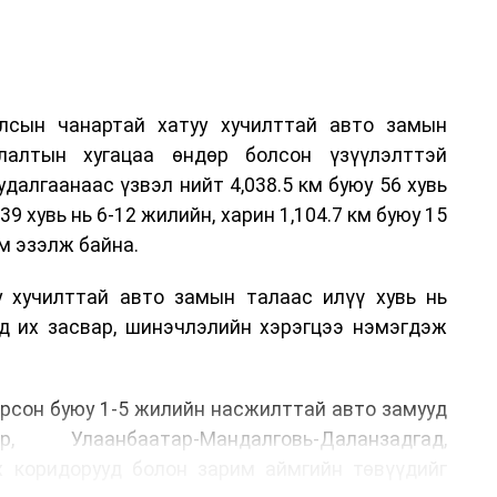
лсын чанартай хатуу хучилттай авто замын
лалтын хугацаа өндөр болсон үзүүлэлттэй
алгаанаас үзвэл нийт 4,038.5 км буюу 56 хувь
39 хувь нь 6-12 жилийн, харин 1,104.7 км буюу 15
м эзэлж байна.
у хучилттай авто замын талаас илүү хувь нь
өд их засвар, шинэчлэлийн хэрэгцээ нэмэгдэж
.
рсон буюу 1-5 жилийн насжилттай авто замууд
р, Улаанбаатар-Мандалговь-Даланзадгад,
х коридорууд болон зарим аймгийн төвүүдийг