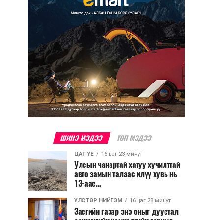
ШИНЭ МЭДЭЭ
ТОП МЭДЭЭ
ЦАГ ҮЕ
16 цаг 23 минут
Улсын чанартай хатуу хучилттай
авто замын талаас илүү хувь нь
13-аас...
УЛСТӨР НИЙГЭМ
16 цаг 28 минут
Засгийн газар энэ оныг дуустал