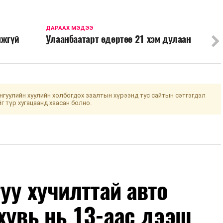
ДАРААХ МЭДЭЭ
мжгүй
Улаанбаатарт өдөртөө 21 хэм дулаан
гуулийн хуулийн холбогдох заалтын хүрээнд тус сайтын сэтгэгдэл
йг түр хугацаанд хаасан болно.
уу хучилттай авто
хувь нь 13-аас дээш