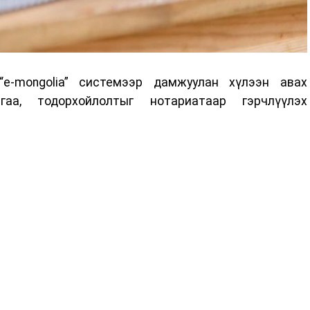
e-mongolia” системээр дамжуулан хүлээн авах
аа, тодорхойлолтыг нотариатаар гэрчлүүлэх