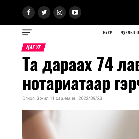
НҮҮР
ЧУХЛЫГ 
ЦАГ ҮЕ
Та дараах 74 ла
нотариатаар гэр
Огноо:
3 жил 11 сар.өмнө
,
2022/09/23