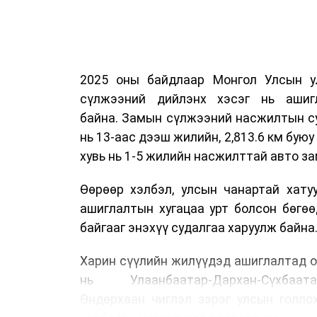
2025 оны байдлаар Монгол Улсын у
сүлжээний дийлэнх хэсэг нь ашиг
байна. Замын сүлжээний насжилтын суд
нь 13-аас дээш жилийн, 2,813.6 км буюу 
хувь нь 1-5 жилийн насжилттай авто за
Өөрөөр хэлбэл, улсын чанартай хату
ашиглалтын хугацаа урт болсон бөгө
байгааг энэхүү судалгаа харуулж байна
Харин сүүлийн жилүүдэд ашиглалтад о
нь Улаанбаатар-Дархан-Сүхбаата
Өндөрхаан чиглэл зэрэг улсын голло