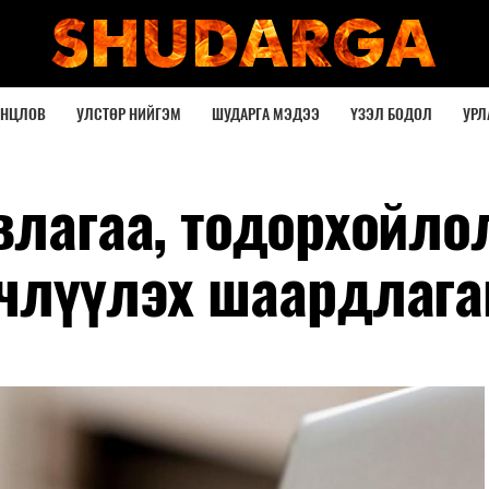
ОНЦЛОВ
УЛСТӨР НИЙГЭМ
ШУДАРГА МЭДЭЭ
ҮЗЭЛ БОДОЛ
УРЛ
влагаа, тодорхойло
члүүлэх шаардлага