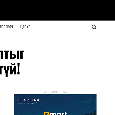
АГ СПОРТ
ЦАГ ҮЕ
лтыг
гүй!
СУРТАЛЧИЛГАА