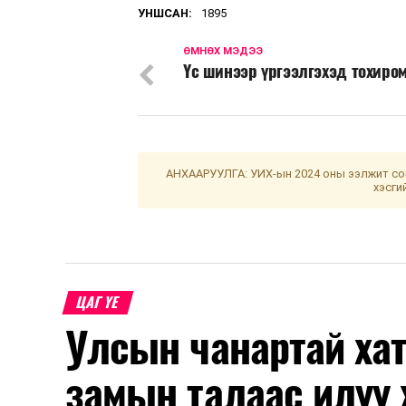
УНШСАН:
1895
ӨМНӨХ МЭДЭЭ
Үс шинээр үргээлгэхэд тохиро
АНХААРУУЛГА: УИХ-ын 2024 оны ээлжит сон
хэсги
ЦАГ ҮЕ
Улсын чанартай хат
замын талаас илүү 