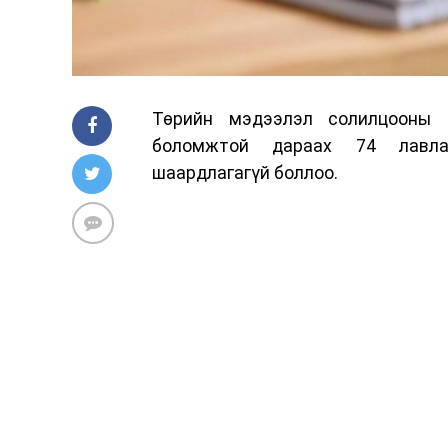
Төрийн мэдээлэл солилцооны “
боломжтой дараах 74 лавлаг
шаардлагагүй боллоо.