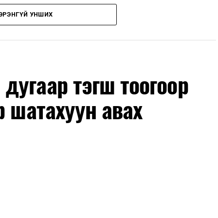
ЭРЭНГҮЙ УНШИХ
, их засвар, ээлжит засвар арчлалтын ажлыг
лөх нь замын хөдөлгөөний аюулгүй байдлыг
гах, төсвийн хөрөнгө оруулалтыг оновчтой
лбаныхан хэлж байна
гэж Зам, тээврийн яамнаас
дугаар тэгш тоогоор
р шатахуун авах