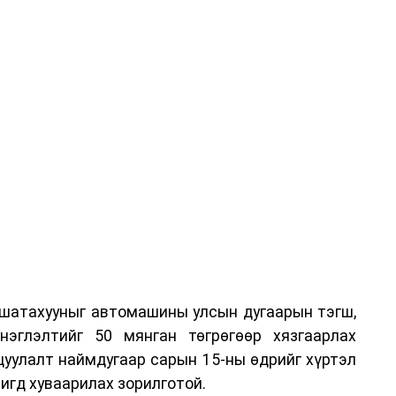
 шатахууныг автомашины улсын дугаарын тэгш,
нэглэлтийг 50 мянган төгрөгөөр хязгаарлах
цуулалт наймдугаар сарын 15-ны өдрийг хүртэл
игд хуваарилах зорилготой.