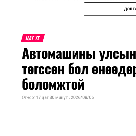
холбосон чиглэлүүдэд төвлөрчээ.
ДЭЛГ
Авто замын насжилтыг тогтмол үнэлж
шинжлэх ухааны үндэслэлтэй төлөв
хангах, ашиглалтын хугацааг уртас
ЦАГ ҮЕ
төлөвлөхөд чухал ач холбогдолтойг а
Автомашины улсын 
мэдээллээ.
төгссөн бол өнөөдө
боломжтой
Огноо:
17 цаг 30 минут
,
2026/08/06