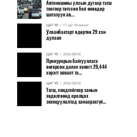
Автомашины улсын дугаар тэгш
тоогоор төгссөн бол өнөөдөр
шатахуун ав...
ЦАГ ҮЕ
17 цаг 40 минут
Улаанбаатарт өдөртөө 29 хэм
дулаан
ЦАГ ҮЕ
2026/08/05
Прокурорын байгууллага
өнгөрсөн долоо хоногт 29,444
хэрэгт хяналт та...
ЦАГ ҮЕ
2026/08/05
Тэгш, сондгойгоор замын
хөдөлгөөнд оролцох
зохицуулалтад хамаарахгүй...