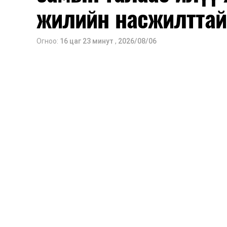
жилийн насжилттай
Огноо:
16 цаг 23 минут
,
2026/08/06