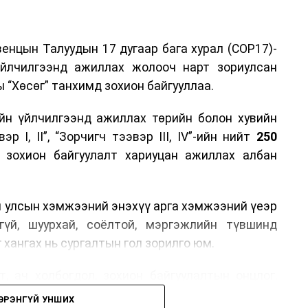
енцын Талуудын 17 дугаар бага хурал (COP17)-
үйлчилгээнд ажиллах жолооч нарт зориулсан
 “Хөсөг” танхимд зохион байгууллаа.
йн үйлчилгээнд ажиллах төрийн болон хувийн
р I, II”, “Зорчигч тээвэр III, IV”-ийн нийт
250
н зохион байгуулалт хариуцан ажиллах албан
н улсын хэмжээний энэхүү арга хэмжээний үеэр
гүй, шуурхай, соёлтой, мэргэжлийн түвшинд
 хангах нь сургалтын гол зорилго юм.
, ач холбогдол, зохион байгуулалтын онцлог,
лчилгээний стандарт, жолооч нарын үүрэг
ЭРЭНГҮЙ УНШИХ