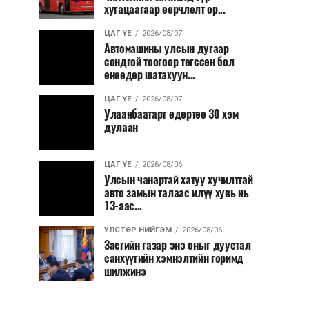
хугацаагаар өөрчлөлт ор...
ЦАГ ҮЕ
2026/08/07
Автомашины улсын дугаар
сондгой тоогоор төгссөн бол
өнөөдөр шатахуун...
ЦАГ ҮЕ
2026/08/07
Улаанбаатарт өдөртөө 30 хэм
дулаан
ЦАГ ҮЕ
2026/08/06
Улсын чанартай хатуу хучилттай
авто замын талаас илүү хувь нь
13-аас...
УЛСТӨР НИЙГЭМ
2026/08/06
Засгийн газар энэ оныг дуустал
санхүүгийн хэмнэлтийн горимд
шилжинэ