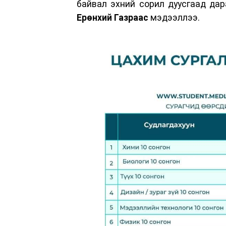
байвал эхний сорил дуусгаад да
Ерөнхий Газраас
мэдээллээ.