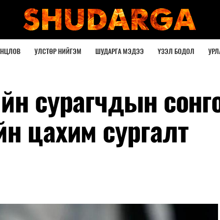
ОНЦЛОВ
УЛСТӨР НИЙГЭМ
ШУДАРГА МЭДЭЭ
ҮЗЭЛ БОДОЛ
УРЛ
ийн сурагчдын сонг
йн цахим сургалт