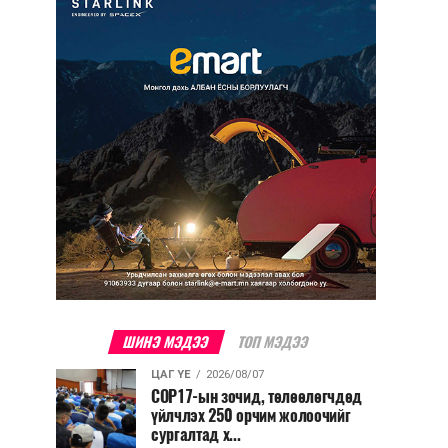
ШИНЭ МЭДЭЭ
ТОП МЭДЭЭ
ЦАГ ҮЕ
2026/08/07
COP17-ын зочид, төлөөлөгчдөд
үйлчлэх 250 орчим жолоочийг
сургалтад х...