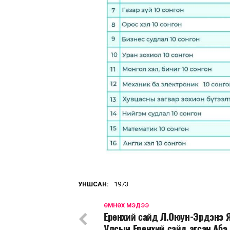
УНШСАН:
1973
ӨМНӨХ МЭДЭЭ
Ерөнхий сайд Л.Оюун-Эрдэнэ 
Улсын Ерөнхий сайд агсан Абэ