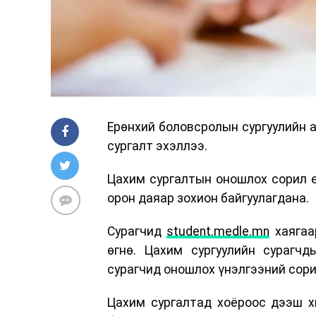
Ерөнхий боловсролын сургуулийн а
сургалт эхэллээ.
Цахим сургалтын оношлох сорил е
орон даяар зохион байгуулагдана.
Сурагчид
student.medle.mn
хаягаа
өгнө. Цахим сургуулийн сурагчд
сурагчид оношлох үнэлгээний сори
Цахим сургалтад хоёроос дээш х