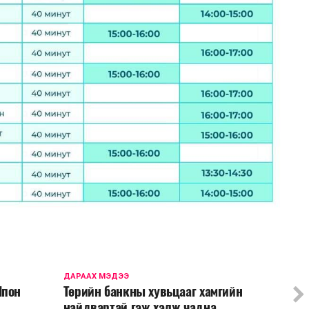
ДАРААХ МЭДЭЭ
Япон
Төрийн банкны хувьцааг хамгийн
найдвартай гэж хэлж чадна