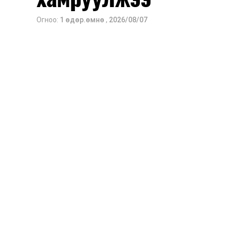
Огноо:
1 өдөр.өмнө
,
2026/08/07