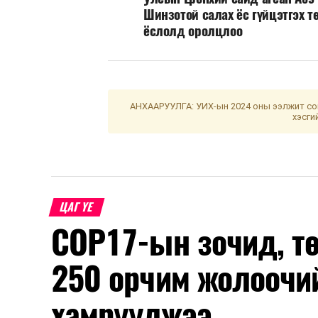
Шинзотой салах ёс гүйцэтгэх т
ёслолд оролцлоо
АНХААРУУЛГА: УИХ-ын 2024 оны ээлжит сон
хэсги
ЦАГ ҮЕ
COP17-ын зочид, т
250 орчим жолоочи
хамруулжээ