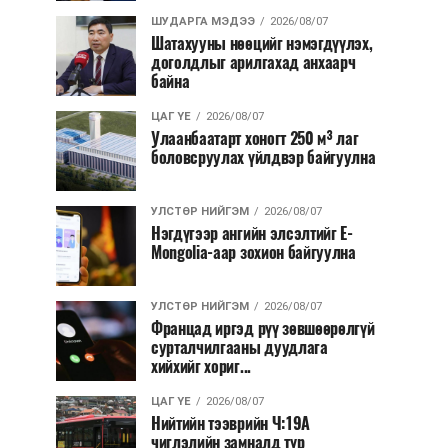
ШУДАРГА МЭДЭЭ
2026/08/07
Шатахууны нөөцийг нэмэгдүүлэх,
доголдлыг арилгахад анхаарч
байна
ЦАГ ҮЕ
2026/08/07
Улаанбаатарт хоногт 250 м³ лаг
боловсруулах үйлдвэр байгуулна
УЛСТӨР НИЙГЭМ
2026/08/07
Нэгдүгээр ангийн элсэлтийг E-
Mongolia-аар зохион байгуулна
УЛСТӨР НИЙГЭМ
2026/08/07
Францад иргэд рүү зөвшөөрөлгүй
сурталчилгааны дуудлага
хийхийг хориг...
ЦАГ ҮЕ
2026/08/07
Нийтийн тээврийн Ч:19А
чиглэлийн замналд түр