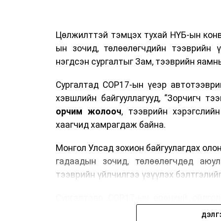
Цөлжилттэй тэмцэх тухай НҮБ-ын конв
ын зочид, төлөөлөгчдийн тээврийн 
нэгдсэн сургалтыг Зам, тээврийн яамны
Сургалтад COP17-ын үеэр автотээври
хэвшлийн байгууллагууд, “Зорчигч тээвэ
орчим жолооч
, тээврийн хэрэгслий
хаагчид хамрагдаж байна.
Монгол Улсад зохион байгуулагдах оло
гадаадын зочид, төлөөлөгчдөд аюул
тээврийн үйлчилгээ үзүүлэх бэлтгэлийг
Сургалтаар COP17-ын ерөнхий ойлголт
зочид, төлөөлөгчдийн ангилал, үй
ДЭЛГ