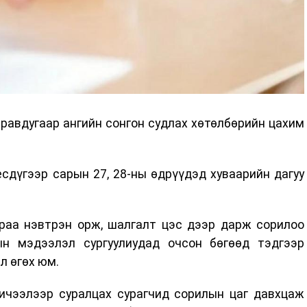
равдугаар ангийн сонгон судлах хөтөлбөрийн цахим
сдүгээр сарын 27, 28-ны өдрүүдэд хуваарийн дагуу
раа нэвтрэн орж, шалгалт цэс дээр дарж сорилоо
ын мэдээлэл сургуулиудад очсон бөгөөд тэдгээр
л өгөх юм.
ичээлээр суралцах сурагчид сорилын цаг давхцаж