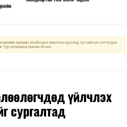
өрийн
гуулийн хуулийн холбогдох заалтын хүрээнд тус сайтын сэтгэгдэл
йг түр хугацаанд хаасан болно.
өлөөлөгчдөд үйлчлэх
йг сургалтад