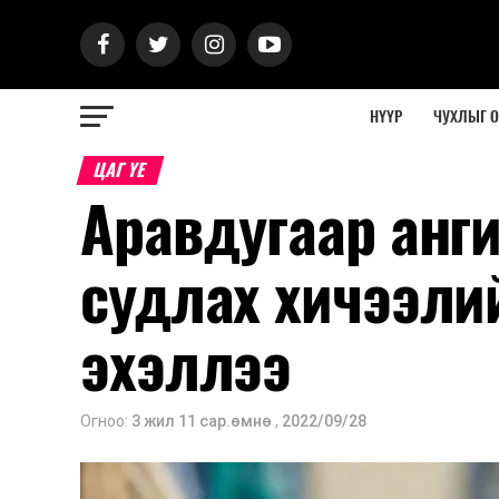
НҮҮР
ЧУХЛЫГ 
ЦАГ ҮЕ
Аравдугаар анг
судлах хичээли
эхэллээ
Огноо:
3 жил 11 сар.өмнө
,
2022/09/28