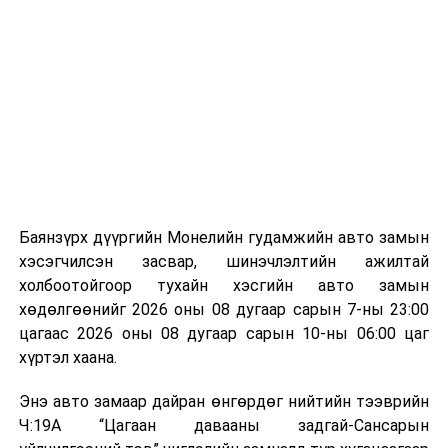
Лаг хатаах, шатаах технологи нь бохир ус цэвэрлэх
байгууламжаас гардаг лагийг байгаль орчинд аюулгүй
аргаар боловсруулж, эзлэхүүнийг эрс бууруулах
зориулалттай. Лагийг өндөр температурт шатааснаар
эзлэхүүн нь 90 хүртэл хувиар буурч, бактери, вирус
болон бусад өвчин үүсгэгч бичил биетнийг устгах
боломжтой.
Түүнчлэн шаталтын явцад үүсэх дулааныг цахилгаан
болон дулааны эрчим хүч үйлдвэрлэхэд ашиглаж
Баянзүрх дүүргийн Монелийн гудамжийн авто замын
болдог. Зарим технологийн хувьд шаталтын дараа
хэсэгчилсэн засвар, шинэчлэлтийн ажилтай
үлдэх үнснээс фосфор зэрэг ашигт эрдсийг сэргээн
холбоотойгоор тухайн хэсгийн авто замын
авах боломжтой аж.
хөдөлгөөнийг 2026 оны 08 дугаар сарын 7-ны 23:00
цагаас 2026 оны 08 дугаар сарын 10-ны 06:00 цаг
Япон, Герман, Швейцар, Нидерланд, Өмнөд Солонгос
хүртэл хаана.
зэрэг улс лаг хатаах, шатаах технологийг ашиглаж
байна. Тухайлбал, Германд лаг шатаах үйлдвэрээс
Энэ авто замаар дайран өнгөрдөг нийтийн тээврийн
гарсан үнснээс фосфор сэргээн авах технологи
Ч:19А “Цагаан давааны задгай-Сансарын
ашигладаг бол Нидерландад төвлөрсөн лаг