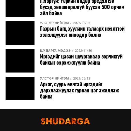
Г.Нэргүй: Үерийн өндөр эрсдэлтэй
бүсэд зөвшөөрөлгүй буусан 500 орчим
айл байна
УЛСТӨР НИЙГЭМ
2023/02/06
Газрын багц хуулийн талаарх нээлттэй
хэлэлцүүлэг өнөөдөр болно
ШУДАРГА МЭДЭЭ
2022/11/30
Иргэдийг цасан шуурганаар зорчихгүй
байхыг сэрэмжлүүлж байна
УЛСТӨР НИЙГЭМ
2021/05/12
Архаг, суурь өвчтэй иргэдийг
дархлаажуулах гурван цэг ажиллаж
байна