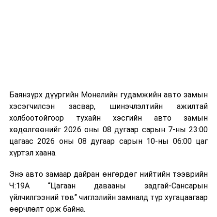
байгууламжаас гардаг лагийг байгаль орчинд аюулгүй
мэдээллээ.
аргаар боловсруулж, эзлэхүүнийг эрс бууруулах
зориулалттай. Лагийг өндөр температурт шатааснаар
эзлэхүүн нь 90 хүртэл хувиар буурч, бактери, вирус
болон бусад өвчин үүсгэгч бичил биетнийг устгах
боломжтой.
Түүнчлэн шаталтын явцад үүсэх дулааныг цахилгаан
болон дулааны эрчим хүч үйлдвэрлэхэд ашиглаж
Баянзүрх дүүргийн Монелийн гудамжийн авто замын
болдог. Зарим технологийн хувьд шаталтын дараа
хэсэгчилсэн засвар, шинэчлэлтийн ажилтай
үлдэх үнснээс фосфор зэрэг ашигт эрдсийг сэргээн
холбоотойгоор тухайн хэсгийн авто замын
авах боломжтой аж.
хөдөлгөөнийг 2026 оны 08 дугаар сарын 7-ны 23:00
цагаас 2026 оны 08 дугаар сарын 10-ны 06:00 цаг
Япон, Герман, Швейцар, Нидерланд, Өмнөд Солонгос
хүртэл хаана.
зэрэг улс лаг хатаах, шатаах технологийг ашиглаж
байна. Тухайлбал, Германд лаг шатаах үйлдвэрээс
Энэ авто замаар дайран өнгөрдөг нийтийн тээврийн
гарсан үнснээс фосфор сэргээн авах технологи
Ч:19А “Цагаан давааны задгай-Сансарын
ашигладаг бол Нидерландад төвлөрсөн лаг
үйлчилгээний төв” чиглэлийн замналд түр хугацаагаар
боловсруулах үйлдвэрүүдээр дулаан, цахилгаан
өөрчлөлт орж байна.