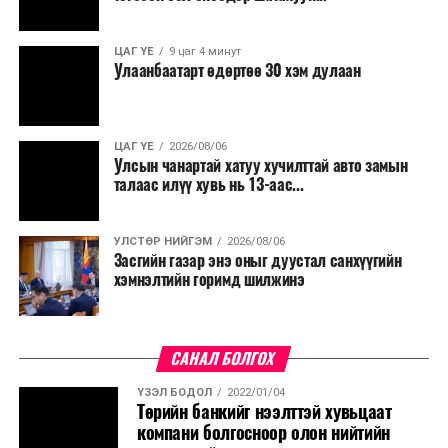
ЦАГ ҮЕ
9 цаг 4 минут
Улаанбаатарт өдөртөө 30 хэм дулаан
ЦАГ ҮЕ
2026/08/06
Улсын чанартай хатуу хучилттай авто замын
талаас илүү хувь нь 13-аас...
УЛСТӨР НИЙГЭМ
2026/08/06
Засгийн газар энэ оныг дуустал санхүүгийн
хэмнэлтийн горимд шилжинэ
САНАЛ БОЛГОХ
ҮЗЭЛ БОДОЛ
2022/01/04
Төрийн банкийг нээлттэй хувьцаат
компани болгосноор олон нийтийн