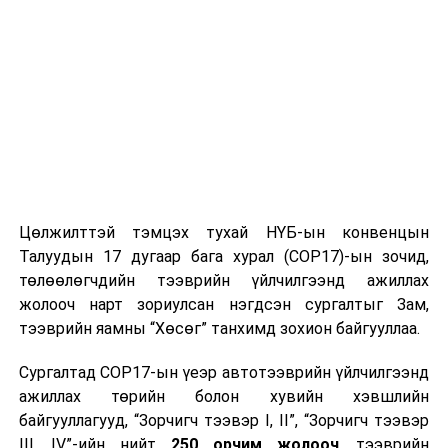
Цөлжилттэй тэмцэх тухай НҮБ-ын конвенцын
Талуудын 17 дугаар бага хурал (COP17)-ын зочид,
төлөөлөгчдийн тээврийн үйлчилгээнд ажиллах
жолооч нарт зориулсан нэгдсэн сургалтыг Зам,
тээврийн яамны “Хөсөг” танхимд зохион байгууллаа.
Сургалтад COP17-ын үеэр автотээврийн үйлчилгээнд
ажиллах төрийн болон хувийн хэвшлийн
байгууллагууд, “Зорчигч тээвэр I, II”, “Зорчигч тээвэр
III, IV”-ийн нийт
250 орчим жолооч
, тээврийн