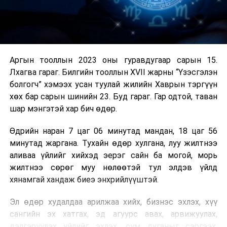
Аргын тооллын 2023 оны гуравдугаар сарын 15.
Лхагва гараг. Билгийн тооллын XVII жарны “Үзэсгэлэн
болгогч” хэмээх усан туулай жилийн Хаврын тэргүүн
хөх бар сарын шинийн 23. Буд гараг. Гар одтой, таван
шар мэнгэтэй хар бич өдөр.
Өдрийн наран 7 цаг 06 минутад мандан, 18 цаг 56
минутад жаргана. Тухайн өдөр хулгана, луу жилтнээ
аливаа үйлийг хийхэд эерэг сайн ба могой, морь
жилтнээ сөрөг муу нөлөөтэй тул элдэв үйлд
хянамгай хандаж биеэ энхрийлүүштэй.
Эл өдөр худалдаа арилжаа хийх, бизнэс эхлэх, хүү
сангийн эх хатгах, эд агуурс авах, арвижуулах,
дэлгэрүүлэх үйлийг эхлэх, сүм дуганыг сэргээх,