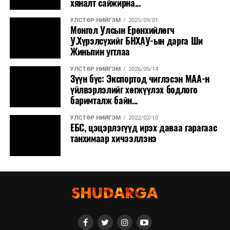
хяналт сайжирна...
УЛСТӨР НИЙГЭМ
2025/09/01
Монгол Улсын Ерөнхийлөгч
У.Хүрэлсүхийг БНХАУ-ын дарга Ши
Жиньпин угтлаа
УЛСТӨР НИЙГЭМ
2026/05/14
Зүүн бүс: Экспортод чиглэсэн МАА-н
үйлвэрлэлийг хөгжүүлэх бодлого
баримталж байн...
УЛСТӨР НИЙГЭМ
2022/02/10
ЕБС, цэцэрлэгүүд ирэх даваа гарагаас
танхимаар хичээллэнэ