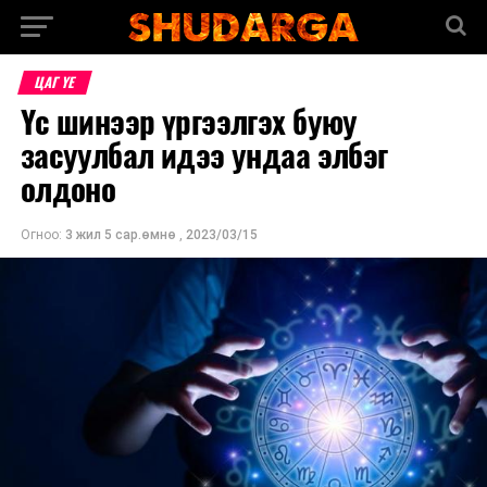
ЦАГ ҮЕ
Үс шинээр үргээлгэх буюу
засуулбал идээ ундаа элбэг
олдоно
Огноо:
3 жил 5 сар.өмнө
,
2023/03/15