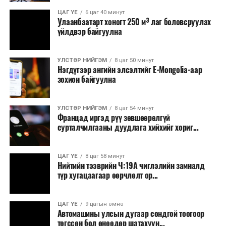
ЦАГ ҮЕ
6 цаг 40 минут
Улаанбаатарт хоногт 250 м³ лаг боловсруулах
үйлдвэр байгуулна
УЛСТӨР НИЙГЭМ
8 цаг 50 минут
Нэгдүгээр ангийн элсэлтийг E-Mongolia-аар
зохион байгуулна
УЛСТӨР НИЙГЭМ
8 цаг 54 минут
Францад иргэд рүү зөвшөөрөлгүй
сурталчилгааны дуудлага хийхийг хориг...
ЦАГ ҮЕ
8 цаг 58 минут
Нийтийн тээврийн Ч:19А чиглэлийн замналд
түр хугацаагаар өөрчлөлт ор...
ЦАГ ҮЕ
9 цагын өмнө
Автомашины улсын дугаар сондгой тоогоор
төгссөн бол өнөөдөр шатахуун...