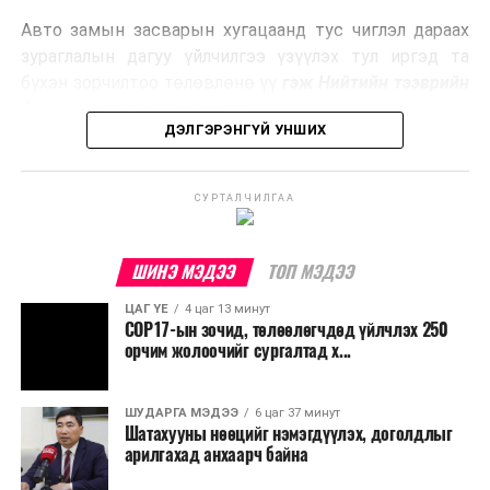
эрчим хүч үйлдвэрлэдэг.
Авто замын засварын хугацаанд тус чиглэл дараах
Ийнхүү лаг хатаах, шатаах технологийг лагийн
зураглалын дагуу үйлчилгээ үзүүлэх тул иргэд та
эзлэхүүнийг бууруулахын зэрэгцээ эрчим хүч
бүхэн зорчилтоо төлөвлөнө үү
гэж Нийтийн тээврийн
үйлдвэрлэх, нөөцийг дахин ашиглах чиглэлээр олон
бодлогын газраас мэдээллээ.
улсад өргөн ашиглаж байна.
ДЭЛГЭРЭНГҮЙ УНШИХ
СУРТАЛЧИЛГАА
ШИНЭ МЭДЭЭ
ТОП МЭДЭЭ
ЦАГ ҮЕ
4 цаг 13 минут
COP17-ын зочид, төлөөлөгчдөд үйлчлэх 250
орчим жолоочийг сургалтад х...
ШУДАРГА МЭДЭЭ
6 цаг 37 минут
Шатахууны нөөцийг нэмэгдүүлэх, доголдлыг
арилгахад анхаарч байна