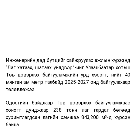
цагийн менежмент, мэдээлэл дамжуулах журам,
холбогдох байгууллагуудын уялдаа холбоо, аюулгүй
ажиллагааны чиглэлээр жолооч нарыг сургалт, арга
зүйгээр хангаж байна.
Мөн зам тээврийн осол, саатал болон бусад эрсдэл,
онцгой нөхцөл үүссэн үед авах арга хэмжээ, ачаалал
ихтэй нөхцөлд тайван, зөв, шуурхай шийдвэр гаргах,
Инженерийн дэд бүтцийг сайжруулах ажлын хүрээнд
өдөр тутмын ажлын бэлэн байдлыг хангах зэрэг
“Лаг хатаах, шатаах үйлдвэр”-ийг Улаанбаатар хотын
практик ур чадварыг сургалтын хөтөлбөрт тусгажээ.
Төв цэвэрлэх байгууламжийн урд хэсэгт, нийт 40
мянган ам метр талбайд 2025-2027 онд байгуулахаар
Сургалтыг танилцуулах лекц, асуулт-хариулт,
төлөвлөжээ.
жишээнд суурилсан сургалт, багаар ажиллах дасгал,
маршрут болон тээвэрлэлтийн урсгалын зураглалтай
Одоогийн байдлаар Төв цэвэрлэх байгууламжаас
танилцах, онцгой нөхцөлд ажиллах дадлага зэрэг
хоногт дунджаар 238 тонн лаг гардаг бөгөөд
онол, практик хосолсон хэлбэрээр зохион байгуулж
хуримтлагдсан лагийн хэмжээ 843,200 м³-д хүрсэн
байна.
байна.
Сургалтын үеэр COP17 олон улсын бага хурлыг