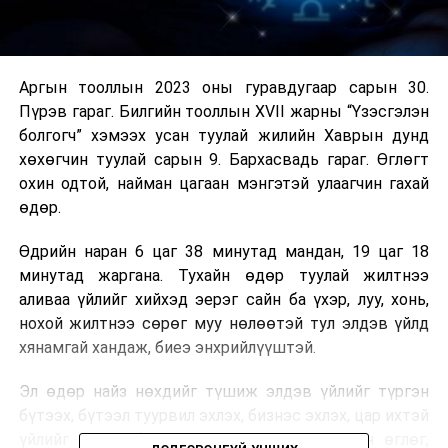
Аргын тооллын 2023 оны гуравдугаар сарын 30.
Пүрэв гараг. Билгийн тооллын XVII жарны “Үзэсгэлэн
болгогч” хэмээх усан туулай жилийн Хаврын дунд
хөхөгчин туулай сарын 9. Бархасвадь гараг. Өглөгт
охин одтой, найман цагаан мэнгэтэй улаагчин гахай
өдөр.
Өдрийн наран 6 цаг 38 минутад мандан, 19 цаг 18
минутад жаргана. Тухайн өдөр туулай жилтнээ
аливаа үйлийг хийхэд эерэг сайн ба үхэр, луу, хонь,
нохой жилтнээ сөрөг муу нөлөөтэй тул элдэв үйлд
хянамгай хандаж, биеэ энхрийлүүштэй.
Эл өдөр найз нөхдийг түшиж элдэв үйлийг түргэн
бүтээх, бүтээл туурвил эхлэх, бизнэс эхлэх, цар ихтэй
үйлийг эхлэх, бясалгал хийх, доодсыг асран өглөг,