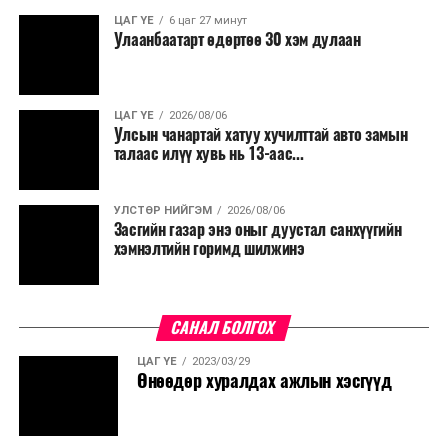
ЦАГ ҮЕ
6 цаг 27 минут
Улаанбаатарт өдөртөө 30 хэм дулаан
ЦАГ ҮЕ
2026/08/06
Улсын чанартай хатуу хучилттай авто замын
талаас илүү хувь нь 13-аас...
УЛСТӨР НИЙГЭМ
2026/08/06
Засгийн газар энэ оныг дуустал санхүүгийн
хэмнэлтийн горимд шилжинэ
САНАЛ БОЛГОХ
ЦАГ ҮЕ
2023/03/29
Өнөөдөр хуралдах ажлын хэсгүүд