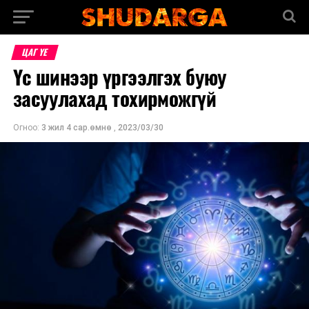
ЦАГ ҮЕ
Үс шинээр үргээлгэх буюу
засуулахад тохирможгүй
Огноо:
3 жил 4 сар.өмнө
,
2023/03/30