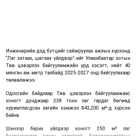
холбогдох байгууллагуудын уялдаа холбоо, аюулгүй
ажиллагааны чиглэлээр жолооч нарыг сургалт, арга
зүйгээр хангаж байна.
Мөн зам тээврийн осол, саатал болон бусад эрсдэл,
онцгой нөхцөл үүссэн үед авах арга хэмжээ, ачаалал
ихтэй нөхцөлд тайван, зөв, шуурхай шийдвэр гаргах,
Инженерийн дэд бүтцийг сайжруулах ажлын хүрээнд
өдөр тутмын ажлын бэлэн байдлыг хангах зэрэг
“Лаг хатаах, шатаах үйлдвэр”-ийг Улаанбаатар хотын
практик ур чадварыг сургалтын хөтөлбөрт тусгажээ.
Төв цэвэрлэх байгууламжийн урд хэсэгт, нийт 40
мянган ам метр талбайд 2025-2027 онд байгуулахаар
Сургалтыг танилцуулах лекц, асуулт-хариулт,
төлөвлөжээ.
жишээнд суурилсан сургалт, багаар ажиллах дасгал,
маршрут болон тээвэрлэлтийн урсгалын зураглалтай
Одоогийн байдлаар Төв цэвэрлэх байгууламжаас
танилцах, онцгой нөхцөлд ажиллах дадлага зэрэг
хоногт дунджаар 238 тонн лаг гардаг бөгөөд
онол, практик хосолсон хэлбэрээр зохион байгуулж
хуримтлагдсан лагийн хэмжээ 843,200 м³-д хүрсэн
байна.
байна.
Сургалтын үеэр COP17 олон улсын бага хурлыг
Шинээр барих үйлдвэр хоногт 250 м³ лаг
зохион байгуулах Үндэсний хорооны Ажлын алба,
боловсруулах хүчин чадалтай. Боловсруулалтын