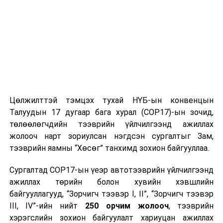
Цөлжилттэй тэмцэх тухай НҮБ-ын конвенцын
Талуудын 17 дугаар бага хурал (COP17)-ын зочид,
төлөөлөгчдийн тээврийн үйлчилгээнд ажиллах
жолооч нарт зориулсан нэгдсэн сургалтыг Зам,
тээврийн яамны “Хөсөг” танхимд зохион байгууллаа.
Сургалтад COP17-ын үеэр автотээврийн үйлчилгээнд
ажиллах төрийн болон хувийн хэвшлийн
байгууллагууд, “Зорчигч тээвэр I, II”, “Зорчигч тээвэр
III, IV”-ийн нийт
250 орчим жолооч
, тээврийн
хэрэгслийн зохион байгуулалт хариуцан ажиллах