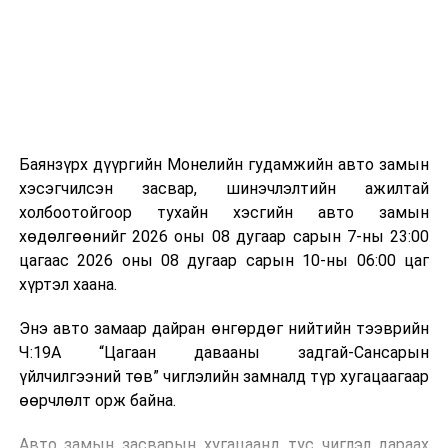
зориулалттай. Лагийг өндөр температурт шатааснаар
эзлэхүүн нь 90 хүртэл хувиар буурч, бактери, вирус
болон бусад өвчин үүсгэгч бичил биетнийг устгах
боломжтой.
Түүнчлэн шаталтын явцад үүсэх дулааныг цахилгаан
болон дулааны эрчим хүч үйлдвэрлэхэд ашиглаж
Баянзүрх дүүргийн Монелийн гудамжийн авто замын
болдог. Зарим технологийн хувьд шаталтын дараа
хэсэгчилсэн засвар, шинэчлэлтийн ажилтай
үлдэх үнснээс фосфор зэрэг ашигт эрдсийг сэргээн
холбоотойгоор тухайн хэсгийн авто замын
авах боломжтой аж.
хөдөлгөөнийг 2026 оны 08 дугаар сарын 7-ны 23:00
цагаас 2026 оны 08 дугаар сарын 10-ны 06:00 цаг
Япон, Герман, Швейцар, Нидерланд, Өмнөд Солонгос
хүртэл хаана.
зэрэг улс лаг хатаах, шатаах технологийг ашиглаж
байна. Тухайлбал, Германд лаг шатаах үйлдвэрээс
Энэ авто замаар дайран өнгөрдөг нийтийн тээврийн
гарсан үнснээс фосфор сэргээн авах технологи
Ч:19А “Цагаан давааны задгай-Сансарын
ашигладаг бол Нидерландад төвлөрсөн лаг
үйлчилгээний төв” чиглэлийн замналд түр хугацаагаар
боловсруулах үйлдвэрүүдээр дулаан, цахилгаан
өөрчлөлт орж байна.
эрчим хүч үйлдвэрлэдэг.
Авто замын засварын хугацаанд тус чиглэл дараах