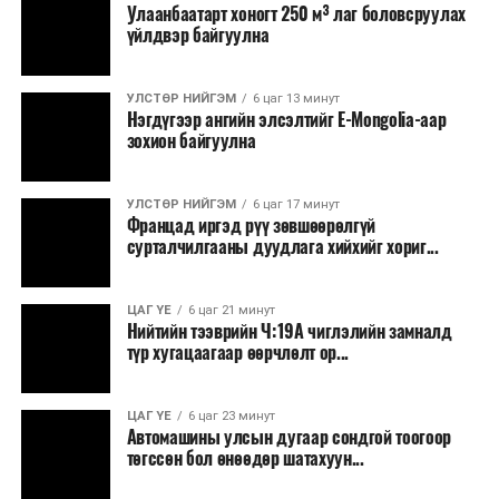
Улаанбаатарт хоногт 250 м³ лаг боловсруулах
үйлдвэр байгуулна
УЛСТӨР НИЙГЭМ
6 цаг 13 минут
Нэгдүгээр ангийн элсэлтийг E-Mongolia-аар
зохион байгуулна
УЛСТӨР НИЙГЭМ
6 цаг 17 минут
Францад иргэд рүү зөвшөөрөлгүй
сурталчилгааны дуудлага хийхийг хориг...
ЦАГ ҮЕ
6 цаг 21 минут
Нийтийн тээврийн Ч:19А чиглэлийн замналд
түр хугацаагаар өөрчлөлт ор...
ЦАГ ҮЕ
6 цаг 23 минут
Автомашины улсын дугаар сондгой тоогоор
төгссөн бол өнөөдөр шатахуун...