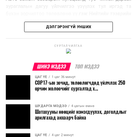
Ийнхүү лаг хатаах, шатаах технологийг лагийн
зураглалын дагуу үйлчилгээ үзүүлэх тул иргэд та
эзлэхүүнийг бууруулахын зэрэгцээ эрчим хүч
бүхэн зорчилтоо төлөвлөнө үү
гэж Нийтийн тээврийн
үйлдвэрлэх, нөөцийг дахин ашиглах чиглэлээр олон
бодлогын газраас мэдээллээ.
улсад өргөн ашиглаж байна.
ДЭЛГЭРЭНГҮЙ УНШИХ
СУРТАЛЧИЛГАА
ШИНЭ МЭДЭЭ
ТОП МЭДЭЭ
ЦАГ ҮЕ
1 цаг 36 минут
COP17-ын зочид, төлөөлөгчдөд үйлчлэх 250
орчим жолоочийг сургалтад х...
ШУДАРГА МЭДЭЭ
4 цагын өмнө
Шатахууны нөөцийг нэмэгдүүлэх, доголдлыг
арилгахад анхаарч байна
ЦАГ ҮЕ
4 цаг 2 минут