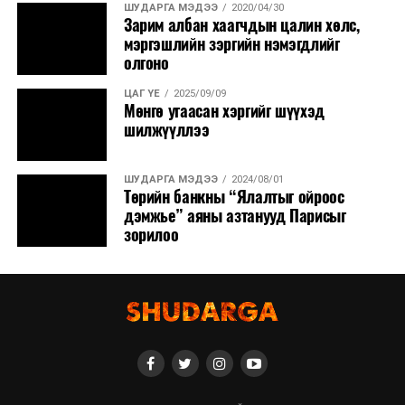
ШУДАРГА МЭДЭЭ
2020/04/30
Зарим албан хаагчдын цалин хөлс,
мэргэшлийн зэргийн нэмэгдлийг
олгоно
ЦАГ ҮЕ
2025/09/09
Мөнгө угаасан хэргийг шүүхэд
шилжүүллээ
ШУДАРГА МЭДЭЭ
2024/08/01
Төрийн банкны “Ялалтыг ойроос
дэмжье” аяны азтанууд Парисыг
зорилоо