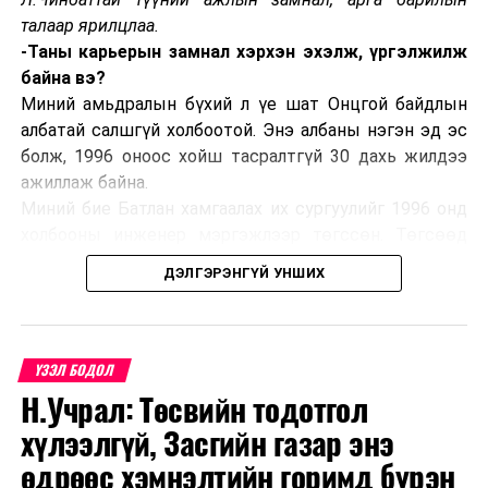
талаар ярилцлаа.
-Таны карьерын замнал хэрхэн эхэлж, үргэлжилж
байна вэ?
Миний амьдралын бүхий л үе шат Онцгой байдлын
албатай салшгүй холбоотой. Энэ албаны нэгэн эд эс
болж, 1996 оноос хойш тасралтгүй 30 дахь жилдээ
ажиллаж байна.
Миний бие Батлан хамгаалах их сургуулийг 1996 онд
холбооны инженер мэргэжлээр төгссөн. Төгсөөд
Завхан аймагт нефтийн гэрээт байцаагчаар
ДЭЛГЭРЭНГҮЙ УНШИХ
томилогдон ажлын гараагаа эхлүүлж байлаа. Улмаар
2000 онд нефтийн гэрээт байцаагчдын албыг татан
буулгаснаар Булган аймгийн Гал түймэртэй тэмцэх
газрын Гал түймэр унтраах, аврах 50 дугаар ангид
ҮЗЭЛ БОДОЛ
салааны захирагчаар томилогдон дөрвөн жил
Н.Учрал: Төсвийн тодотгол
ажилласан. Үүнээс хойш буюу 2004-2024 онд Налайх
хүлээлгүй, Засгийн газар энэ
дүүргийн Онцгой байдлын хэлтэст салааны
өдрөөс хэмнэлтийн горимд бүрэн
захирагчаас хэлтсийн дарга хүртэл албан тушаал