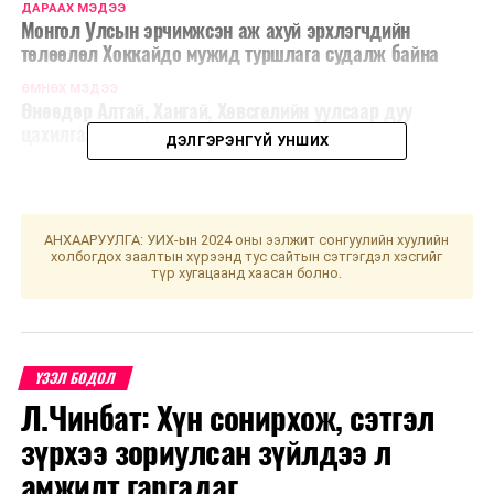
ДАРААХ МЭДЭЭ
Монгол Улсын эрчимжсэн аж ахуй эрхлэгчдийн
төлөөлөл Хоккайдо мужид туршлага судалж байна
ӨМНӨХ МЭДЭЭ
Өнөөдөр Алтай, Хангай, Хөвсгөлийн уулсаар дуу
цахилгаантай бороо орно
ДЭЛГЭРЭНГҮЙ УНШИХ
АНХААРУУЛГА: УИХ-ын 2024 оны ээлжит сонгуулийн хуулийн
холбогдох заалтын хүрээнд тус сайтын сэтгэгдэл хэсгийг
түр хугацаанд хаасан болно.
ҮЗЭЛ БОДОЛ
Л.Чинбат: Хүн сонирхож, сэтгэл
зүрхээ зориулсан зүйлдээ л
амжилт гаргадаг