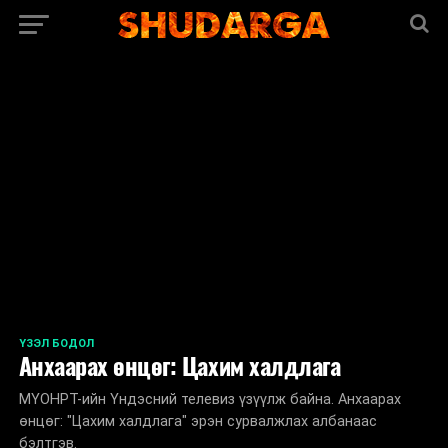
<
ҮЗЭЛ БОДОЛ
Анхаарах өнцөг: Цахим халдлага
МҮОНРТ-ийн Үндэсний телевиз үзүүлж байна. Анхаарах
өнцөг: "Цахим халдлага" эрэн сурвалжлах албанаас
бэлтгэв.