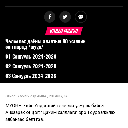
ВИДЕО МЭДЭЭ
Чөлөөлөх дайны ялалтын 80 жилийн
ойн парад /шууд/
01 Сонгууль 2024-2028
02 Сонгууль 2024-2028
03 Сонгууль 2024-2028
Огноо:
7 жил 2 сар.өмнө
,
2019/07/09
МҮОНРТ-ийн Үндэсний телевиз үзүүлж байна.
Анхаарах өнцөг: "Цахим халдлага" эрэн сурвалжлах
албанаас бэлтгэв.