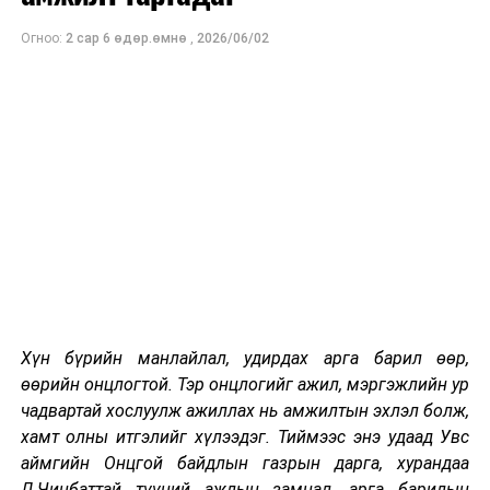
Огноо:
2 сар 6 өдөр.өмнө
,
2026/06/02
Хүн бүрийн манлайлал, удирдах арга барил өөр,
өөрийн онцлогтой. Тэр онцлогийг ажил, мэргэжлийн ур
чадвартай хослуулж ажиллах нь амжилтын эхлэл болж,
хамт олны итгэлийг хүлээдэг. Тиймээс энэ удаад Увс
аймгийн Онцгой байдлын газрын дарга, хурандаа
Л.Чинбаттай түүний ажлын замнал, арга барилын