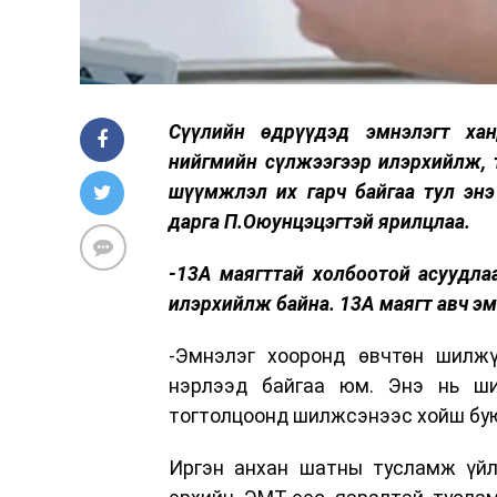
Сүүлийн өдрүүдэд эмнэлэгт ха
нийгмийн сүлжээгээр илэрхийлж, 
шүүмжлэл их гарч байгаа тул эн
дарга П.Оюунцэцэгтэй ярилцлаа.
-13А маягттай холбоотой асуудлаа
илэрхийлж байна. 13А маягт авч эм
-Эмнэлэг хооронд өвчтөн шилж
нэрлээд байгаа юм. Энэ нь ш
тогтолцоонд шилжсэнээс хойш бую
Иргэн анхан шатны тусламж үйлч