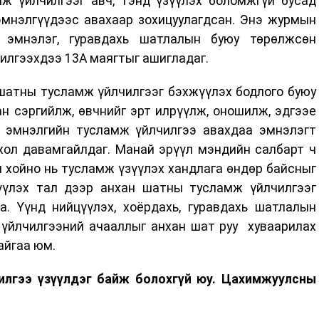
ж үйлчилгээг авч, тэнд үзүүлэх боломжгүй бусад
эмнэлгүүдээс авахаар зохицуулагдсан. Энэ журмын
н эмнэлэг, гуравдахь шатлалын буюу төрөлжсөн
илгээхдээ 13А маягтыг ашигладаг.
шатны тусламж үйлчилгээг бэхжүүлэх бодлого буюу
н сэргийлж, өвчнийг эрт илрүүлж, оношилж, эдгээе
с эмнэлгийн тусламж үйлчилгээ авахдаа эмнэлэгт
рхол давамгайлдаг. Манай эрүүл мэндийн салбарт ч
 хойно нь тусламж үзүүлэх хандлага өндөр байсныг
үүлэх тал дээр анхан шатны тусламж үйлчилгээг
а. Үүнд нийцүүлэх, хоёрдахь, гуравдахь шатлалын
 үйлчилгээний ачааллыг анхан шат руу хуваарилах
байгаа юм.
илгээ үзүүлдэг байж болохгүй юу. Цахимжуулсны