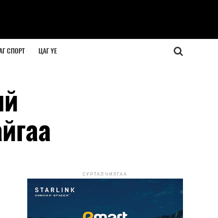
АГ СПОРТ
ЦАГ ҮЕ
ий
айгаа
СУРТАЛЧИЛГАА