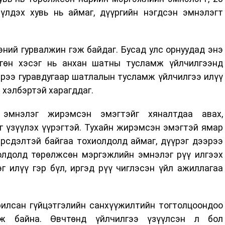
 үлдэх хувь нь аймаг, дүүргийн нэгдсэн эмнэлэгт
ний гурвалжин гэж байдаг. Бусад улс орнуудад энэ
ргөн хэсэг нь анхан шатны тусламж үйлчилгээнд
рээ гуравдугаар шатлалын тусламж үйлчилгээ илүү
 хэлбэртэй харагддаг.
эмнэлэг жирэмсэн эмэгтэйг хяналтдаа авах,
 үзүүлэх үүрэгтэй. Тухайн жирэмсэн эмэгтэй ямар
эрсдэлтэй байгаа тохиолдолд аймаг, дүүрэг дээрээ
иолдолд төрөлжсөн мэргэжлийн эмнэлэг рүү илгээх
 илүү гэр бүл, иргэд рүү чиглэсэн үйл ажиллагаа
рилсан гүйцэтгэлийн санхүүжилтийн тогтолцоондоо
йж байна. Өвчтөнд үйлчилгээ үзүүлсэн л бол