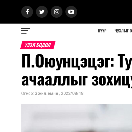
НҮҮР
ЧУХЛЫГ 
ҮЗЭЛ БОДОЛ
П.Оюунцэцэг: Т
ачааллыг зохиц
Огноо:
3 жил.өмнө
,
2023/08/18