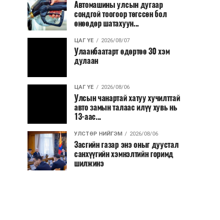
Автомашины улсын дугаар
сондгой тоогоор төгссөн бол
өнөөдөр шатахуун...
ЦАГ ҮЕ
2026/08/07
Улаанбаатарт өдөртөө 30 хэм
дулаан
ЦАГ ҮЕ
2026/08/06
Улсын чанартай хатуу хучилттай
авто замын талаас илүү хувь нь
13-аас...
УЛСТӨР НИЙГЭМ
2026/08/06
Засгийн газар энэ оныг дуустал
санхүүгийн хэмнэлтийн горимд
шилжинэ