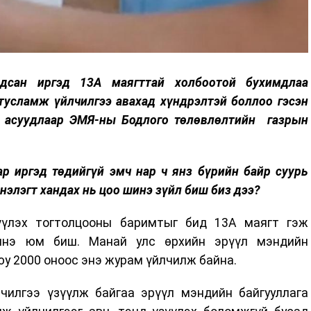
ндсан иргэд 13А маягттай холбоотой бухимдлаа
тусламж үйлчилгээ авахад хүндрэлтэй боллоо гэсэн
э асуудлаар ЭМЯ-ны Бодлого төлөвлөлтийн газрын
р иргэд төдийгүй эмч нар ч янз бүрийн байр суурь
нэлэгт хандах нь цоо шинэ зүйл биш биз дээ?
үүлэх тогтолцооны баримтыг бид 13А маягт гэж
инэ юм биш. Манай улс өрхийн эрүүл мэндийн
у 2000 оноос энэ журам үйлчилж байна.
илгээ үзүүлж байгаа эрүүл мэндийн байгууллага