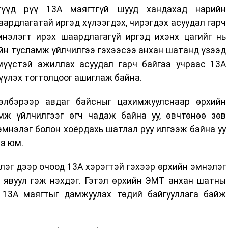
гүүд рүү 13А маягтгүй шууд хандахад нарийн
рдлагатай иргэд хүлээгдэх, чирэгдэх асуудал гарч
мнэлэгт ирэх шаардлагагүй иргэд ихэнх цагийг нь
йн тусламж үйлчилгээ гэхээсээ анхан шатанд үзээд
үүстэй ажиллах асуудал гарч байгаа учраас 13А
үүлэх тогтолцоог ашиглаж байна.
элбэрээр авдаг байсныг цахимжуулснаар өрхийн
мж үйлчилгээг өгч чадаж байна уу, өвчтөнөө зөв
нэлэг болон хоёрдахь шатлал руу илгээж байна уу
аа юм.
эг дээр очоод 13А хэрэгтэй гэхээр өрхийн эмнэлэг
 явуул гэж нэхдэг. Гэтэл өрхийн ЭМТ анхан шатны
 13А маягтыг дамжуулах төдий байгууллага байж