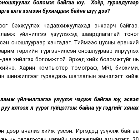
 оношлуулах боломж байгаа юу. Хоёр, гуравдугаар
арга алга хэмээн бухимдаж байна шүү дээ?
оог бэхжүүлэх чадавхижуулахад анхаарч байгаа.
сламж үйлчилгээ үзүүлэхэд шаардлагатай тоног
сэн оношлуураар хангадаг. Тиймээс цусны ерөнхий
зарим төрлийн түргэвчилсэн оношлуураар илрүүлэх
дөө хийлгэх боломжтой. Өрхөд хийх боломжгүйг нь
ийнэ. Харин компьютер томограф, MRI, биохими,
ийн шинжилгээг гуравдахь шатлалын эмнэлэгт хийж
ламж үйлчилгээгээ үзүүлж чадаж байгаа юу, эсвэл
руу илгээх л үүрэг гүйцэтгэж байна уу гэдгийг хянах
н дээр анализ хийж үзсэн. Иргэдэд үзүүлж байгаа
увь нь төрөлжсөн нарийн мэргэжлийн эмнэлэгт, 20