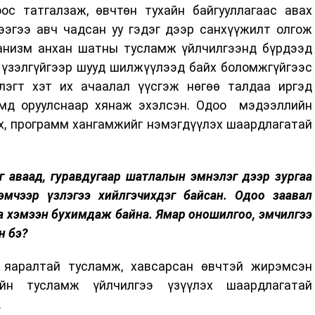
ос татгалзаж, өвчтөн тухайн байгууллагаас авах
ээгээ авч чадсан уу гэдэг дээр санхүүжилт олгож
анизм анхан шатны тусламж үйлчилгээнд бүрдээд
 үзэлгүйгээр шууд шилжүүлээд байх боломжгүйгээс
лэгт хэт их ачаалал үүсгэж нөгөө талдаа иргэд
имд оруулснаар хянаж эхэлсэн. Одоо мэдээллийн
х, программ хангамжийг нэмэгдүүлэх шаардлагатай
г аваад, гуравдугаар шатлалын эмнэлэг дээр зургаа
эмчээр үзлэгээ хийлгэчихдэг байсан. Одоо заавал
на хэмээн бухимдаж байна. Ямар оношилгоо, эмчилгээ
н бэ?
 яаралтай тусламж, хавсарсан өвчтэй жирэмсэн
ийн тусламж үйлчилгээ үзүүлэх шаардлагатай
.