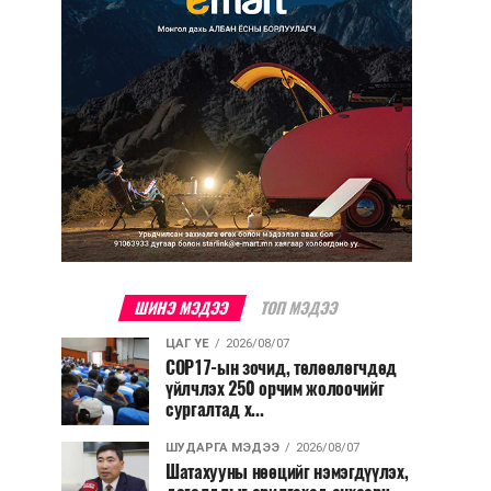
ШИНЭ МЭДЭЭ
ТОП МЭДЭЭ
ЦАГ ҮЕ
2026/08/07
COP17-ын зочид, төлөөлөгчдөд
үйлчлэх 250 орчим жолоочийг
сургалтад х...
ШУДАРГА МЭДЭЭ
2026/08/07
Шатахууны нөөцийг нэмэгдүүлэх,