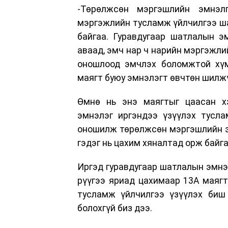
-Төрөлжсөн мэргэшлийн эмнэл
мэргэжлийн тусламж үйлчилгээ шаа
байгаа. Гуравдугаар шатлалын э
аваад, эмч нар ч нарийн мэргэжли
оношлоод эмчлэх боломжтой хүм
маягт буюу эмнэлэгт өвчтөн шилж
Өмнө нь энэ маягтыг цаасан х
эмнэлэг иргэндээ үзүүлэх тусла
оношилж төрөлжсөн мэргэшлийн эм
гэдэг нь цахим хяналтад орж байг
Иргэд гуравдугаар шатлалын эмнэл
рүүгээ яриад цахимаар 13А маягт
тусламж үйлчилгээ үзүүлэх биш
болохгүй биз дээ.