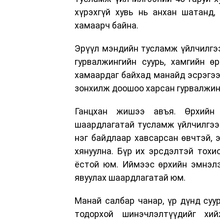
хүрэхгүй хувь нь анхан шатанд,
хамаарч байна.
Эрүүл мэндийн тусламж үйлчилгээ
гурвалжингийн суурь, хамгийн ө
хамаардаг байхад манайд эсрэгээ
зонхилж доошоо харсан гурвалжин
Ганцхан жишээ авъя. Өрхийн 
шаардлагатай тусламж үйлчилгээг
нэг байдлаар хавсарсан өвчтэй, 
хянуулна. Бүр их эрсдэлтэй тох
ёстой юм. Иймээс өрхийн эмнэлэг
явуулах шаардлагатай юм.
Манай салбар чанар, үр дүнд суу
тодорхой шинэчлэлтүүдийг хи