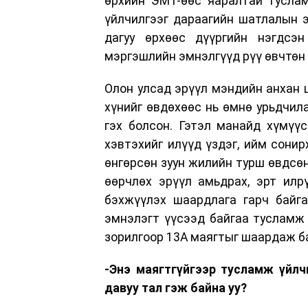
өрхийн ЭМТ-өөс яаралтай туслам
үйлчилгээг дараагийн шатлалын 
дагуу өрхөөс дүүргийн нэгдсэ
мэргэшлийн эмнэлгүүд рүү өвчтөн 
Олон улсад эрүүл мэндийн анхан 
хүнийг өвдөхөөс нь өмнө урьдчила
гэх болсон. Гэтэл манайд хүмүү
хэвтэхийг илүүд үздэг, ийм сони
өнгөрсөн зуун жилийн турш өвдсөн
өөрчлөх эрүүл амьдрах, эрт илр
бэхжүүлэх шаардлага гарч байга
эмнэлэгт үүсээд байгаа тусламж
зорилгоор 13А маягтыг шаардаж 
-Энэ маягтгүйгээр тусламж үйлч
давуу тал гэж байна уу?