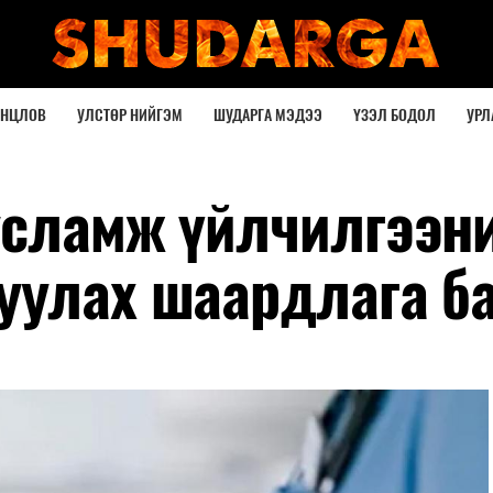
ОНЦЛОВ
УЛСТӨР НИЙГЭМ
ШУДАРГА МЭДЭЭ
ҮЗЭЛ БОДОЛ
УРЛ
усламж үйлчилгээн
уулах шаардлага б