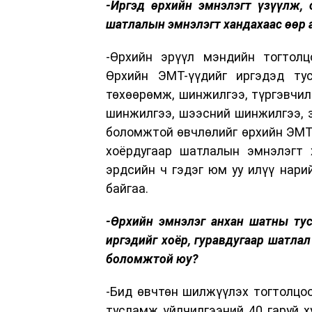
-Иргэд өрхийн эмнэлэгт үзүүлж,
шатлалын эмнэлэгт хандахаас өөр 
-Өрхийн эрүүл мэндийн тогтолц
Өрхийн ЭМТ-үүдийг иргэдэд ту
төхөөрөмж, шинжилгээ, түргэвчил
шинжилгээ, шээсний шинжилгээ, 
боломжтой өвчлөлийг өрхийн ЭМТ-
хоёрдугаар шатлалын эмнэлэгт х
эрдсийн ч гэдэг юм уу илүү нар
байгаа.
-Өрхийн эмнэлэг анхан шатны тус
иргэдийг хоёр, гуравдугаар шатлал 
боломжтой юу?
-Бид өвчтөн шилжүүлэх тогтолцоо
тусламж үйлчилгээний 40 гаруй х