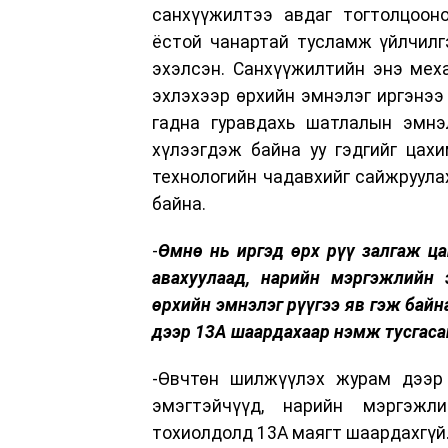
санхүүжилтээ авдаг тогтолцооно
ёстой чанартай тусламж үйлчилг
эхэлсэн. Санхүүжилтийн энэ мех
эхлэхээр өрхийн эмнэлэг иргэнээ
гадна гуравдахь шатлалын эмнэ
хүлээгдэж байна уу гэдгийг цах
технологийн чадавхийг сайжруула
байна.
-
Өмнө нь иргэд өрх рүү залгаж ца
авахуулаад, нарийн мэргэжлийн 
өрхийн эмнэлэг рүүгээ яв гэж бай
дээр 13А шаардахаар нэмж тусгаса
-Өвчтөн шилжүүлэх журам дээр
эмэгтэйчүүд, нарийн мэргэжл
тохиолдолд 13А маягт шаардахгүй