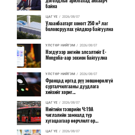
доголдлыг арилгахад анхаарч
байна
ЦАГ ҮЕ
2026/08/07
Улаанбаатарт хоногт 250 м³ лаг
боловсруулах үйлдвэр байгуулна
УЛСТӨР НИЙГЭМ
2026/08/07
Нэгдүгээр ангийн элсэлтийг E-
Mongolia-аар зохион байгуулна
УЛСТӨР НИЙГЭМ
2026/08/07
Францад иргэд рүү зөвшөөрөлгүй
сурталчилгааны дуудлага
хийхийг хориг...
ЦАГ ҮЕ
2026/08/07
Нийтийн тээврийн Ч:19А
чиглэлийн замналд түр
хугацаагаар өөрчлөлт ор...
ЦАГ ҮЕ
2026/08/07