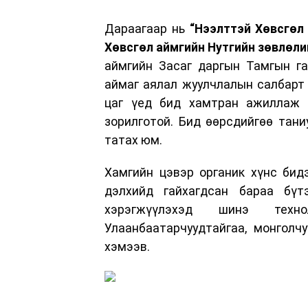
Дараагаар нь
“Нээлттэй Хөвсгөл 
Хөвсгөл аймгийн Нутгийн зөвлөли
аймгийн Засаг даргын Тамгын га
аймаг аялал жуулчлалын салбарт 
цаг үед бид хамтран ажиллаж б
зорилготой. Бид өөрсдийгөө тани
татах юм.
Хамгийн цэвэр органик хүнс бид
дэлхийд гайхагдсан бараа бүтэ
хэрэгжүүлэхэд шинэ техн
Улаанбаатарчуудтайгаа, монголч
хэмээв.