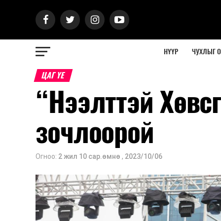
НҮҮР
ЧУХЛЫГ 
ЦАГ ҮЕ
“Нээлттэй Хөвс
зочлоорой
Огноо:
2 жил 10 сар.өмнө
,
2023/10/06