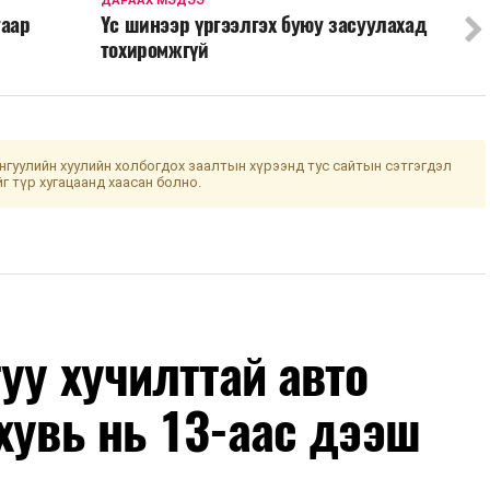
ДАРААХ МЭДЭЭ
гаар
Үс шинээр үргээлгэх буюу засуулахад
тохиромжгүй
гуулийн хуулийн холбогдох заалтын хүрээнд тус сайтын сэтгэгдэл
йг түр хугацаанд хаасан болно.
уу хучилттай авто
хувь нь 13-аас дээш