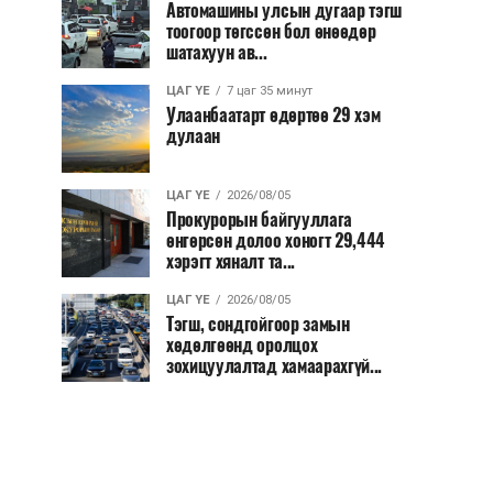
Автомашины улсын дугаар тэгш
тоогоор төгссөн бол өнөөдөр
шатахуун ав...
ЦАГ ҮЕ
7 цаг 35 минут
Улаанбаатарт өдөртөө 29 хэм
дулаан
ЦАГ ҮЕ
2026/08/05
Прокурорын байгууллага
өнгөрсөн долоо хоногт 29,444
хэрэгт хяналт та...
ЦАГ ҮЕ
2026/08/05
Тэгш, сондгойгоор замын
хөдөлгөөнд оролцох
зохицуулалтад хамаарахгүй...