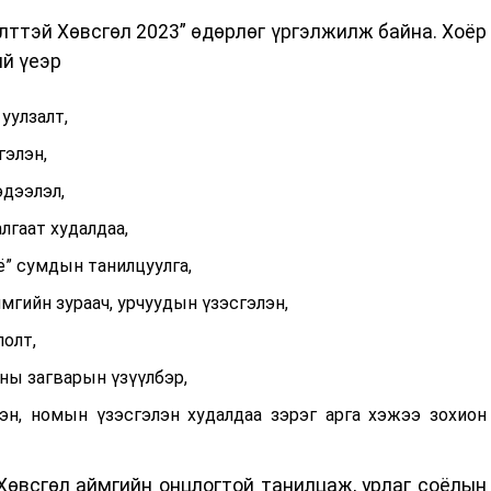
ттэй Хөвсгөл 2023” өдөрлөг үргэлжилж байна. Хоёр
ий үеэр
уулзалт,
гэлэн,
эдээлэл,
лгаат худалдаа,
ё” сумдын танилцуулга,
мгийн зураач, урчуудын үзэсгэлэн,
лолт,
ны загварын үзүүлбэр,
эн, номын үзэсгэлэн худалдаа зэрэг арга хэжээ зохион
Хөвсгөл аймгийн онцлогтой танилцаж, урлаг соёлын