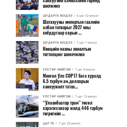
санхүүгийн хэмнэлтийн горимд
шилжинэ
ШУДАРГА МЭДЭЭ
6 цаг 52 минут
Шатахууны импортын гаалийн
албан татварыг 2027 оны
хоёрдугаар сарын ...
ШУДАРГА МЭДЭЭ
7 цаг 1 минут
Нөөцийн махны хяналтын
тогтолцоог шинэчилнэ
УЛСТӨР НИЙГЭМ
7 цаг 8 минут
Монгол Улс COP17 бага хуралд
6.5 тэрбум ам.долларын
санхүүжилт татах...
УЛСТӨР НИЙГЭМ
7 цаг 13 минут
“Улаанбаатар трам” төсөл
хэрэгжсэнээр жилд 446 тэрбум
төгрөгийн ...
ЦАГ ҮЕ
7 цаг 25 минут