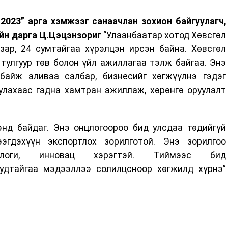
2023” арга хэмжээг санаачлан зохион байгуулагч,
йн дарга Ц.Цэцэнзориг
“Улаанбаатар хотод Хөвсгөл
зар, 24 сумтайгаа хүрэлцэн ирсэн байна. Хөвсгөл
тулгуур төв болон үйл ажиллагаа тэлж байгаа. Энэ
айж аливаа салбар, бизнесийг хөгжүүлнэ гэдэг
улахаас гадна хамтран ажиллаж, хөрөнгө оруулалт
энд байдаг. Энэ онцлогоороо бид улсдаа төдийгүй
эгдэхүүн экспортлох зорилготой. Энэ зорилгоо
ологи, инновац хэрэгтэй. Тиймээс бид
уудтайгаа мэдээллээ солилцсноор хөгжилд хүрнэ”