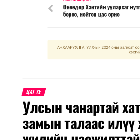
ӨМНӨХ МЭДЭЭ
Өнөөдөр Хэнтийн уулархаг нут
бороо, нойтон цас орно
АНХААРУУЛГА: УИХ-ын 2024 оны ээлжит сон
хэсги
ЦАГ ҮЕ
Улсын чанартай хат
замын талаас илүү 
жилийн насжилттай