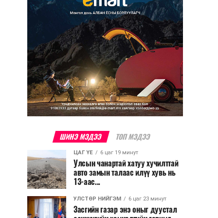
ШИНЭ МЭДЭЭ
ТОП МЭДЭЭ
ЦАГ ҮЕ
6 цаг 19 минут
Улсын чанартай хатуу хучилттай
авто замын талаас илүү хувь нь
13-аас...
УЛСТӨР НИЙГЭМ
6 цаг 23 минут
Засгийн газар энэ оныг дуустал