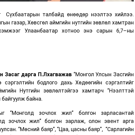
г Сүхбаатарын талбайд өнөөдөр нээлтээ хийлээ.
гын газар, Хөвсгөл аймгийн нутгийн зөвлөл хамтран
 хэмжээг Улаанбаатар хотноо энэ сарын 6,7–ны
н Засаг дарга П.Лхагважав
“Монгол Улсын Засгийн
э сэргэлтийн бодлого дахь Хөдөөгийн сэргэлтийг
ймгийн Нутгийн зөвлөлтэйгээ хамтарч “Нээлттэй
 байгуулж байна.
ыг “Монголд зочлох жил” болгон зарласантай
лд зочлох жил” болгон зарлаж, олон эвент арга
улсан. “Мөсний баяр”, “Цаа, цасны баяр”, “Сарлагийн