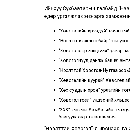
Ийнхүү Сүхбаатарын талбайд “Нээл
өдөр үргэлжлэх энэ арга хэмжээн
“Хөвсгөлийн ирээдүй” нээлттэй 
“Нээлттэй ажлын байр”-ны үзэс
“Хөвсгөлөөр аялцгаая” үзвэр, м
“Хөвсгөлчүүд дайлж байна” амта
“Нээлттэй Хөвсгөл-Нутгаа зорь
“Хөвсгөлийн цуурай” Хөвсгөл ай
“Хөх сувдын орон” урлагийн тог
“Хөвсгөл гоёл” үндэсний хувцас
“3X3” сагсан бөмбөгийн тэмцэ
байгуулахаар төлөвлөжээ.
“Нээлттэй Хөвсгөл”-д ирснээр та 