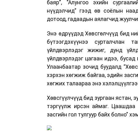
баяр”, “Алунгоо эхийн сургаали
нүүдэлчид” гээд өв соёлын наад
дотоод, гадаадын аялагчид жуулчи
Энэ өдрүүдэд Хөвсгөлчүүд бид ни
бүтээгдэхүүнээ сурталчлан т
үйлдвэрлэдэг жижиг, дунд үйл
үйлдвэрлэдэг цагаан идээ, бусад
Улаанбаатар зочид буудалд “Хөвс
хэрхэн хөгжиж байгаа, эдийн засг
хөгжих талаараа энэ хэлэлцүүлгээ
Хөвсгүүлчүүд бид зургаан ястан, з
тэргүүлж ирсэн аймаг. Цаашдаа 
засгийн гол тулгуур байх болно” х