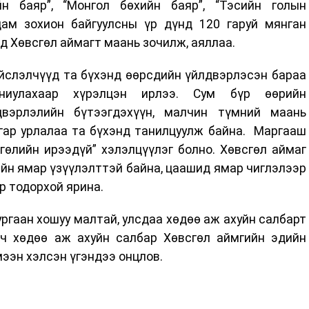
йн баяр”, “Монгол бөхийн баяр”, “Тэсийн голын
ам зохион байгуулсны үр дүнд 120 гаруй мянган
д Хөвсгөл аймагт маань зочилж, аяллаа.
йслэлчүүд та бүхэнд өөрсдийн үйлдвэрлэсэн бараа
аниулахаар хүрэлцэн ирлээ. Сум бүр өөрийн
двэрлэлийн бүтээгдэхүүн, малчин түмний маань
 гар урлалаа та бүхэнд танилцуулж байна. Маргааш
гөлийн ирээдүй” хэлэлцүүлэг болно. Хөвсгөл аймаг
ийн ямар үзүүлэлттэй байна, цаашид ямар чиглэлээр
р тодорхой ярина.
ургаан хошуу малтай, улсдаа хөдөө аж ахуйн салбарт
ч хөдөө аж ахуйн салбар Хөвсгөл аймгийн эдийн
эмээн хэлсэн үгэндээ онцлов.