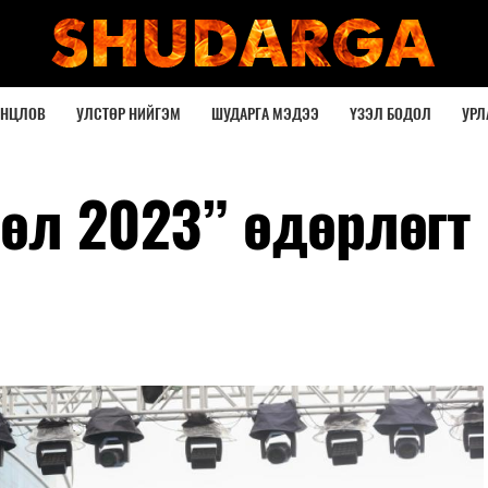
ОНЦЛОВ
УЛСТӨР НИЙГЭМ
ШУДАРГА МЭДЭЭ
ҮЗЭЛ БОДОЛ
УРЛ
гөл 2023” өдөрлөгт