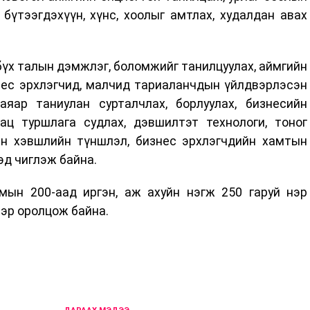
бүтээгдэхүүн, хүнс, хоолыг амтлах, худалдан авах
үх талын дэмжлэг, боломжийг танилцуулах, аймгийн
нес эрхлэгчид, малчид тариаланчдын үйлдвэрлэсэн
аяар таниулан сурталчлах, борлуулах, бизнесийн
ац туршлага судлах, дэвшилтэт технологи, тоног
йн хэвшлийн түншлэл, бизнес эрхлэгчдийн хамтын
эд чиглэж байна.
мын 200-аад иргэн, аж ахуйн нэгж 250 гаруй нэр
ээр оролцож байна.