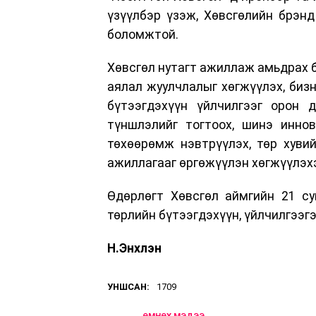
үзүүлбэр үзэж, Хөвсгөлийн брэнд 
боломжтой.
Хөвсгөл нутагт ажиллаж амьдрах б
аялал жуулчлалыг хөгжүүлэх, биз
бүтээгдэхүүн үйлчилгээг орон д
түншлэлийг тогтоох, шинэ иннов
төхөөрөмж нэвтрүүлэх, төр хуви
ажиллагааг өргөжүүлэн хөгжүүлэх
Өдөрлөгт Хөвсгөл аймгийн 21 су
төрлийн бүтээгдэхүүн, үйлчилгээг
Н.Энхлэн
УНШСАН:
1709