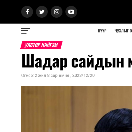
НҮҮР
ЧУХЛЫГ 
УЛСТӨР НИЙГЭМ
Шадар сайдын 
Огноо:
2 жил 8 сар.өмнө
,
2023/12/20