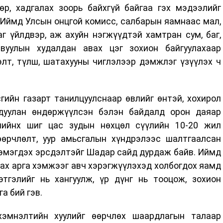
өр, хадгалах зоорь байхгүй байгаа гэх мэдээлийг
 Иймд Улсын онцгой комисс, салбарын яамнаас мал,
г үйлдвэр, аж ахуйн нэгжүүдтэй хамтран сум, баг,
вуулын худалдан авах цэг зохион байгуулахаар
лт, түлш, шатахууны чиглэлээр дэмжлэг үзүүлэх ч
ийн газарт танилцуулснаар өвлийг өнтэй, хохирол
гдуулан өндөржүүлсэн бэлэн байдалд орон даяар
лийнх шиг цас зудын нөхцөл сүүлийн 10-20 жил
өөрчлөлт, уур амьсгалын хүндрэлээс шалтгаалсан
эмэгдэх эрсдэлтэйг Шадар сайд дурдаж байв. Иймд
ах арга хэмжээг авч хэрэгжүүлэхэд холбогдох яамд
этгэлийг нь хангуулж, үр дүнг нь тооцож, зохион
а бий гэв.
эмнэлтийн хуулийг өөрчлөх шаардлагын талаар