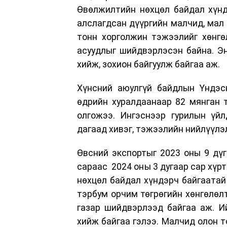
Өвөлжилтийн нөхцөл байдал хүнд
алслагдсан дүүргийн малчид, мал 
тонн хорголжин тэжээлийг хөнгө
асуудлыг шийдвэрлэсэн байна. Эн
хийж, зохион байгуулж байгаа аж.
Хүнсний аюулгүй байдлын Үндэс
өдрийн хуралдаанаар 82 мянган 
олгожээ. Ингэснээр гурилын үйл
дагаад хивэг, тэжээлийн нийлүүлэ
Өвсний экспортыг 2023 оны 9 дүг
сараас 2024 оны 3 дугаар сар хүр
нөхцөл байдал хүндэрч байгаатай
тэрбум орчим төгрөгийн хөнгөлөлт
газар шийдвэрлээд байгаа аж. И
хийж байгаа гэлээ. Малчид олон т