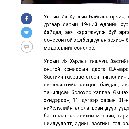
Улсын Их Хурлын Байгаль орчин, 
дугаар сарын 19-ний өдрийн ху
байдал, авч хэрэгжүүлж буй арг
сонссонтой холбогдуулан зохион б
мэдээллийг сонслоо.
Улсын Их Хурлын гишүүн, Засгий
онцгой комиссын дарга С.Амарс
Засгийн газраас өгсөн чиглэлийн 
өвөлжилтийн нөхцөл байдал, ав
танилцсан болохоо хэллээ. Өмнөх
хүндэрсэн, 11 дүгээр сарын 01-н
нийслэлийн алслагдсан дүүргүүдэ
бэрхшээл нь зөвхөн малчин, тари
нийлүүлэлт, эдийн засгийн гол с