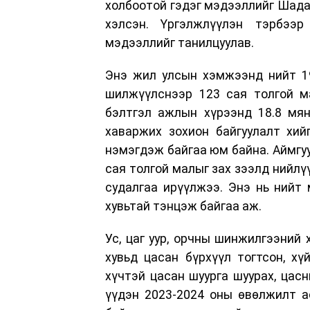
холбоотой гэдэг мэдээллийг Шада
хэлсэн. Үргэлжлүүлэн тэрбээ
мэдээллийг танилцуулав.
Энэ жил улсын хэмжээнд нийт 19
шилжүүлснээр 123 сая толгой м
бэлтгэл ажлын хүрээнд 18.8 мян
хаваржих зохион байгуулалт хий
нэмэгдэж байгаа юм байна. Аймгуу
сая толгой малыг зах зээлд нийлү
судалгаа ирүүлжээ. Энэ нь нийт 
хувьтай тэнцэж байгаа аж.
Ус, цаг уур, орчны шинжилгээний 
хувьд цасан бүрхүүл тогтсон, хү
хүчтэй цасан шуурга шуурах, цасн
үүдэн 2023-2024 оны өвөлжилт а