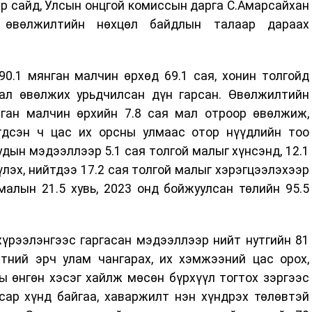
р сайд, Улсын онцгой комиссын дарга С.Амарсайхан
р өвөлжилтийн нөхцөл байдлын талаар дараах
0.1 мянган малчин өрхөд 69.1 сая, хонин толгойд
ал өвөлжих урьдчилсан дүн гарсан. Өвөлжилтийн
ган малчин өрхийн 7.8 сая мал отроор өвөлжиж,
гдсэн ч цас их орсны улмаас отор нүүдлийн тоо
дын мэдээллээр 5.1 сая толгой малыг хүнсэнд, 12.1
үлэх, нийтдээ 17.2 сая толгой малыг хэрэгцээлэхээр
малын 21.5 хувь, 2023 онд бойжуулсан төлийн 95.5
хүрээлэнгээс гаргасан мэдээллээр нийт нутгийн 81
йтний эрч улам чангарах, их хэмжээний цас орох,
ы өнгөн хэсэг хайлж мөсөн бүрхүүл тогтох зэргээс
сар хүнд байгаа, хаваржилт нэн хүндрэх төлөвтэй