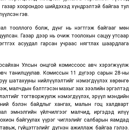
н газар хоорондоо шийдэхэд хүндрэлтэй байгаа тул
лүүлсэн гэв.
ал тооллого болж, дүнг нь нэгтгэж байгааг мөн
уулсан. Газар дээр нь очиж тоолохын сацуу утсаар
гтгэх асуудал гарсан учраас нягтлах шаардлага
рсайхан Улсын онцгой комиссоос авч хэрэгжүүлж
овч танилцуулав. Комиссын 11 дүгээр сарын 28-ны
руу шатахууны нийлүүлэлтийг нэмэгдүүлэх хөрөнгө
эж, малчдын бэлтгэсэн махыг зах зээлийн эргэлтэд
лэлтийг тогтворжуулж нэмэгдүүлэх, эрүүл мэндийн
ний бэлэн байдлыг хангах, малын гоц халдварт
мал эмнэлгийн үйлчилгээг малчид, иргэдэд илүү
охион байгуулах үүрэг чиглэлийг салбарын яамдад
 тавьж, гүйцэтгэлийг дүгнэн ажиллаж байгаа гэлээ.