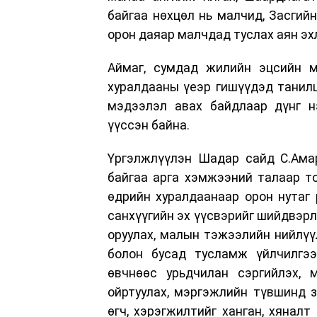
байгаа нөхцөл нь малчид, Засгий
орон даяар малчдад туслах аян эх
Аймаг, сумдад жилийн эцсийн м
хуралдааны үеэр гишүүдэд танилц
мэдээлэл авах байдлаар дүнг нэ
үүссэн байна.
Үргэлжлүүлэн Шадар сайд С.Ама
байгаа арга хэмжээний талаар т
өдрийн хуралдаанаар орон нутаг 
санхүүгийн эх үүсвэрийг шийдвэрл
оруулах, малын тэжээлийн нийлүү
болон бусад тусламж үйлчилгээ
өвчнөөс урьдчилан сэргийлэх, 
ойртуулах, мэргэжлийн түвшинд з
өгч, хэрэгжилтийг ханган, хяналт