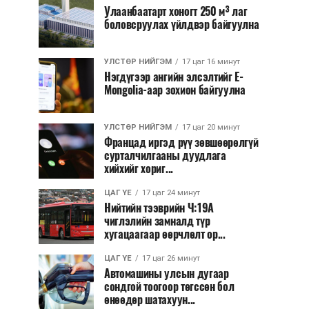
Улаанбаатарт хоногт 250 м³ лаг
боловсруулах үйлдвэр байгуулна
УЛСТӨР НИЙГЭМ
17 цаг 16 минут
Нэгдүгээр ангийн элсэлтийг E-
Mongolia-аар зохион байгуулна
УЛСТӨР НИЙГЭМ
17 цаг 20 минут
Францад иргэд рүү зөвшөөрөлгүй
сурталчилгааны дуудлага
хийхийг хориг...
ЦАГ ҮЕ
17 цаг 24 минут
Нийтийн тээврийн Ч:19А
чиглэлийн замналд түр
хугацаагаар өөрчлөлт ор...
ЦАГ ҮЕ
17 цаг 26 минут
Автомашины улсын дугаар
сондгой тоогоор төгссөн бол
өнөөдөр шатахуун...