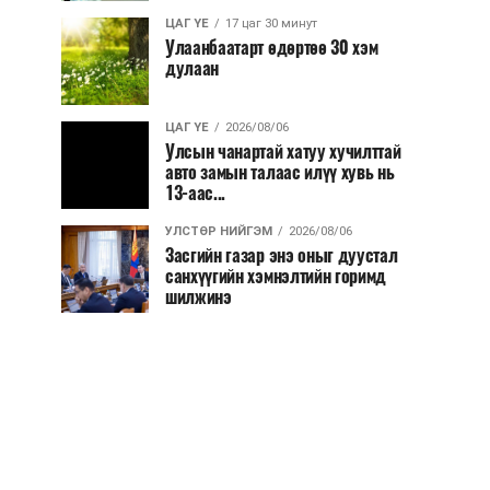
ЦАГ ҮЕ
17 цаг 30 минут
Улаанбаатарт өдөртөө 30 хэм
дулаан
ЦАГ ҮЕ
2026/08/06
Улсын чанартай хатуу хучилттай
авто замын талаас илүү хувь нь
13-аас...
УЛСТӨР НИЙГЭМ
2026/08/06
Засгийн газар энэ оныг дуустал
санхүүгийн хэмнэлтийн горимд
шилжинэ