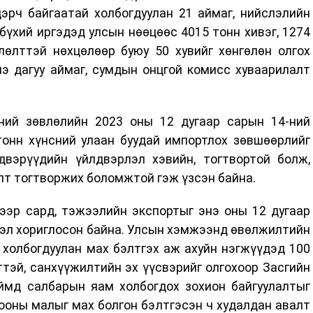
эрч байгаатай холбогдуулан 21 аймаг, нийслэлийн
бүхий иргэдэд улсын нөөцөөс 4015 тонн хивэг, 1274
лөлттэй нөхцөлөөр буюу 50 хувийг хөнгөлөн олгох
э дагуу аймаг, сумдын онцгой комисс хуваарилалт
ний зөвлөлийн 2023 оны 12 дугаар сарын 14-ний
тонн хүнсний улаан буудай импортлох зөвшөөрлийг
двэрүүдийн үйлдвэрлэл хэвийн, тогтвортой болж,
лт тогтворжих боломжтой гэж үзсэн байна.
ээр сард, тэжээлийн экспортыг энэ оны 12 дугаар
тэл хориглосон байна. Улсын хэмжээнд өвөлжилтийн
 холбогдуулан мах бэлтгэх аж ахуйн нэгжүүдэд 100
тэй, санхүүжилтийн эх үүсвэрийг олгохоор Засгийн
ймд салбарын яам холбогдох зохион байгуулалтыг
ооны малыг мах болгон бэлтгэсэн ч худалдан авалт