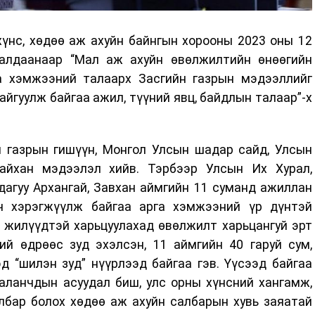
хүнс, хөдөө аж ахуйн байнгын хорооны 2023 оны 12
ралдаанаар “Мал аж ахуйн өвөлжилтийн өнөөгийн
а хэмжээний талаарх Засгийн газрын мэдээллийг
айгуулж байгаа ажил, түүний явц, байдлын талаар”-х
н газрын гишүүн, Монгол Улсын шадар сайд, Улсын
айхан мэдээлэл хийв. Тэрбээр Улсын Их Хурал,
дагуу Архангай, Завхан аймгийн 11 суманд ажиллан
ч хэрэгжүүлж байгаа арга хэмжээний үр дүнтэй
 жилүүдтэй харьцуулахад өвөлжилт харьцангуй эрт
ий өдрөөс зуд эхэлсэн, 11 аймгийн 40 гаруй сум,
д “шилэн зуд” нүүрлээд байгаа гэв. Үүсээд байгаа
аланчдын асуудал биш, улс орны хүнсний хангамж,
албар болох хөдөө аж ахуйн салбарын хувь заяатай