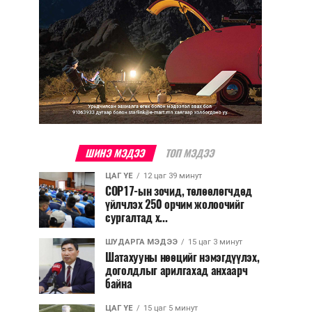
ШИНЭ МЭДЭЭ
ТОП МЭДЭЭ
ЦАГ ҮЕ
12 цаг 39 минут
COP17-ын зочид, төлөөлөгчдөд
үйлчлэх 250 орчим жолоочийг
сургалтад х...
ШУДАРГА МЭДЭЭ
15 цаг 3 минут
Шатахууны нөөцийг нэмэгдүүлэх,
доголдлыг арилгахад анхаарч
байна
ЦАГ ҮЕ
15 цаг 5 минут