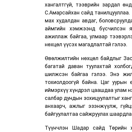
хангалтгүй, тээврийн зардал өнд
С.Амарсайхан сайд танилцууллаа.
мах худалдан авдаг, боловсруулда
аймгийн хэмжээнд бүсчилсэн я
ажиллаж байгаа, улмаар тээвэрлэ
нөхцөл үүсэх магадлалтай гэлээ.
Өвөлжилтийн нөхцөл байдлыг Засг
багатай даван туулахтай холбо
шилжсэн байгаа гэлээ. Энэ жи
тохиолдоогүй байна. Цаг уурын 
иймэрхүү хүндрэл цаашдаа улам н
салбар дундын зохицуулалтыг ханг
анхаарч, ажлыг эзэнжүүлж, гүйц
байгуулалтаа сайжруулах шаардлаг
Түүнчлэн Шадар сайд Төрийн х