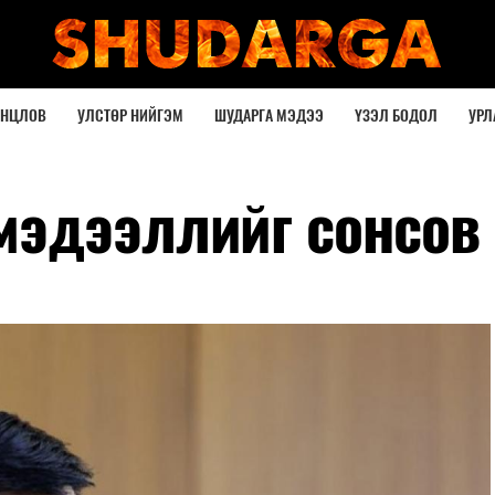
ОНЦЛОВ
УЛСТӨР НИЙГЭМ
ШУДАРГА МЭДЭЭ
ҮЗЭЛ БОДОЛ
УРЛ
мэдээллийг сонсов