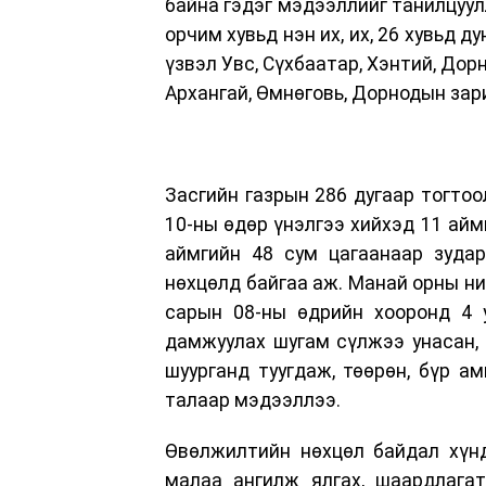
байна гэдэг мэдээллийг танилцуул
орчим хувьд нэн их, их, 26 хувьд д
үзвэл Увс, Сүхбаатар, Хэнтий, Дорн
Архангай, Өмнөговь, Дорнодын зар
Засгийн газрын 286 дугаар тогтоо
10-ны өдөр үнэлгээ хийхэд 11 айм
аймгийн 48 сум цагаанаар зудар
нөхцөлд байгаа аж. Манай орны ни
сарын 08-ны өдрийн хооронд 4 у
дамжуулах шугам сүлжээ унасан, 
шуурганд туугдаж, төөрөн, бүр а
талаар мэдээллээ.
Өвөлжилтийн нөхцөл байдал хүнд
малаа ангилж ялгах, шаардлагат