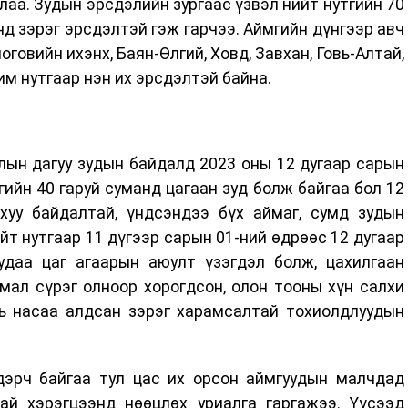
лаа. Зудын эрсдэлийн зургаас үзвэл нийт нутгийн 70
унд зэрэг эрсдэлтэй гэж гарчээ. Аймгийн дүнгээр авч
оговийн ихэнх, Баян-Өлгий, Ховд, Завхан, Говь-Алтай,
им нутгаар нэн их эрсдэлтэй байна.
лын дагуу зудын байдалд 2023 оны 12 дугаар сарын
гийн 40 гаруй суманд цагаан зуд болж байгаа бол 12
хуу байдалтай, үндсэндээ бүх аймаг, сумд зудын
йт нутгаар 11 дүгээр сарын 01-ний өдрөөс 12 дугаар
даа цаг агаарын аюулт үзэгдэл болж, цахилгаан
мал сүрэг олноор хорогдсон, олон тооны хүн салхи
мь насаа алдсан зэрэг харамсалтай тохиолдлуудын
эрч байгаа тул цас их орсон аймгуудын малчдад
ай хэрэгцээнд нөөцлөх уриалга гаргажээ. Үүсээд