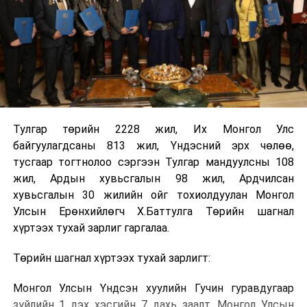
Тулгар төрийн 2228 жил, Их Монгол Улс
байгуулагдсаны 813 жил, Үндэсний эрх чөлөө,
тусгаар тогтнолоо сэргээн Тулгар мандуулсны 108
жил, Ардын хувьсгалын 98 жил, Ардчилсан
хувьсгалын 30 жилийн ойг тохиолдуулан Монгол
Улсын Ерөнхийлөгч Х.Баттулга Төрийн шагнал
хүртээх тухай зарлиг гаргалаа.
Төрийн шагнал хүртээх тухай зарлигт:
Монгол Улсын Үндсэн хуулийн Гучин гуравдугаар
зүйлийн 1 дэх хэсгийн 7 дахь заалт, Монгол Улсын