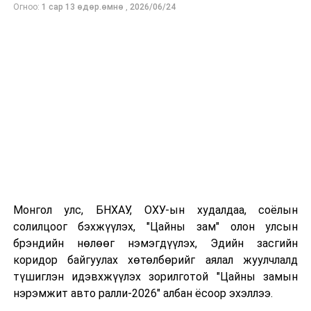
үнэлж, тус чуулгын төлөөлөл болох
Огноо:
1 сар 13 өдөр.өмнө
,
2026/06/24
Хөгжмийн зохиолч, гитарчин Самбуугийн
Баатарсүх,
Хөгжмийн зохиолч, удирдаач Бадамдоржийн
Ганбат,
Саксфон хөгжимчин Лхагважавын Сүхбаатар,
Дууны инженер Дондойн Гантөмөр,
Тромбон хөгжимчин Адъшаагийн Хишигдорж,
Удирдаач Бадамхандын Нямдорж,
Дуучин Хайдавын Төмөрбаатар,
Монгол улс, БНХАУ, ОХУ-ын худалдаа, соёлын
солилцоог бэхжүүлэх, "Цайны зам" олон улсын
Удирдаач Сугарын Саруул-Од нарт Монгол
брэндийн нөлөөг нэмэгдүүлэх, Эдийн засгийн
Улсын Төрийн шагнал хүртээсүгэй” гэжээ.
коридор байгуулах хөтөлбөрийг аялал жуулчлалд
түшиглэн идэвхжүүлэх зорилготой "Цайны замын
Монгол Улсын Ерөнхийлөгчийн зарлигийг уншиж
сонордуулсны дараа Монгол Улсын Ерөнхийлөгч
нэрэмжит авто ралли-2026" албан ёсоор эхэллээ.
Х.Баттулга Баянмонгол чуулгын уран бүтээлчдэд