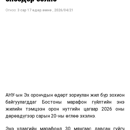
МҮОНТ, "Дэлхийн морьтнууд" төслийн хамтран
Огноо:
3 сар 17 өдөр.өмнө
,
2026/04/21
бүтээсэн "Зөн дагасан монгол адуу" баримтат киног
долоодугаар сарын 13-нд Дэлхийн адууны өдрөөр
Польш улсын үзэгчдийн хүртээл болгоно.
УНШСАН:
3721
ДАРААХ МЭДЭЭ
“Харанга” хамтлагийн таван уран бүтээлд Төрийн
соёрхол хүртээв
АНУ-ын Эх орончдын өдөрт зориулан жил бүр зохион
ӨМНӨХ МЭДЭЭ
байгуулагддаг Бостоны марафон гүйлтийн энэ
Чингис хааны хөшөөнд хүндэтгэл үзүүллээ
жилийн тэмцээн орон нутгийн цагаар 2026 оны
дөрөвдүгээр сарын 20-ны өглөө эхэлнэ.
Энэ удаагийн марафонд 30 мянгаас давсан гүйгч