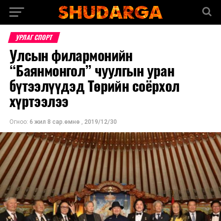
УРЛАГ СПОРТ
Улсын филармонийн
“Баянмонгол” чуулгын уран
бүтээлүүдэд Төрийн соёрхол
хүртээлээ
Огноо:
6 жил 8 сар.өмнө
,
2019/12/30