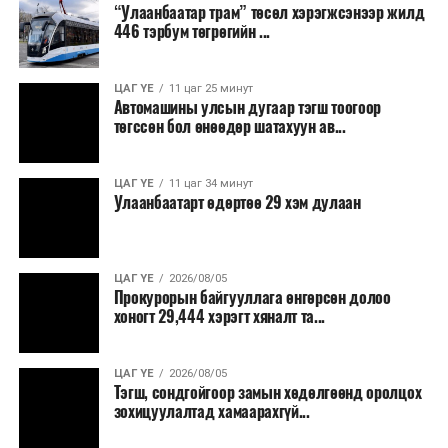
“Улаанбаатар трам” төсөл хэрэгжсэнээр жилд
446 тэрбум төгрөгийн ...
ЦАГ ҮЕ
11 цаг 25 минут
Автомашины улсын дугаар тэгш тоогоор
төгссөн бол өнөөдөр шатахуун ав...
ЦАГ ҮЕ
11 цаг 34 минут
Улаанбаатарт өдөртөө 29 хэм дулаан
ЦАГ ҮЕ
2026/08/05
Прокурорын байгууллага өнгөрсөн долоо
хоногт 29,444 хэрэгт хяналт та...
ЦАГ ҮЕ
2026/08/05
Тэгш, сондгойгоор замын хөдөлгөөнд оролцох
зохицуулалтад хамаарахгүй...