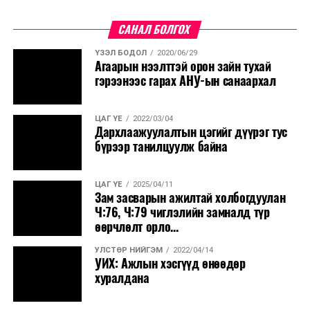
САНАЛ БОЛГОХ
ҮЗЭЛ БОДОЛ
2020/06/29
Агаарын нээлттэй орон зайн тухай
гэрээнээс гарах АНУ-ын санаархал
ЦАГ ҮЕ
2022/03/04
Дархлаажуулалтын цэгийг дүүрэг тус
бүрээр танилцуулж байна
ЦАГ ҮЕ
2025/04/11
Зам засварын ажилтай холбогдуулан
Ч:76, Ч:79 чиглэлийн замналд түр
өөрчлөлт орло...
УЛСТӨР НИЙГЭМ
2022/04/14
УИХ: Ажлын хэсгүүд өнөөдөр
хуралдана