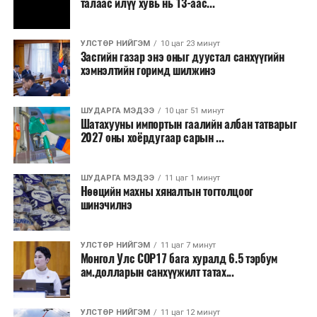
талаас илүү хувь нь 13-аас...
хамгийн эртний марафонуудын нэг бөгөөд анх 1897
онд зохион байгуулагдсан. Түүнээс хойш жил бүр
тасралтгүй зохион байгуулагдаж ирсэн бөгөөд АНУ-
УЛСТӨР НИЙГЭМ
10 цаг 23 минут
Засгийн газар энэ оныг дуустал санхүүгийн
ын Эх орончдын өдөрт зориулан дөрөвдүгээр сарын
хэмнэлтийн горимд шилжинэ
гурав дахь Даваа гаригт уламжлал болгон явуулдаг.
Олон улсын марафоны тэмцээнүүд дундаас нэр
ШУДАРГА МЭДЭЭ
10 цаг 51 минут
Шатахууны импортын гаалийн албан татварыг
хүндээрээ тэргүүлэх энэхүү уралдаанд оролцохын
2027 оны хоёрдугаар сарын ...
тулд гүйгчид тодорхой босго хугацаа давсан байх
шаардлагатай нь онцлог юм.
ШУДАРГА МЭДЭЭ
11 цаг 1 минут
Нөөцийн махны хяналтын тогтолцоог
шинэчилнэ
УЛСТӨР НИЙГЭМ
11 цаг 7 минут
Монгол Улс COP17 бага хуралд 6.5 тэрбум
ам.долларын санхүүжилт татах...
УЛСТӨР НИЙГЭМ
11 цаг 12 минут