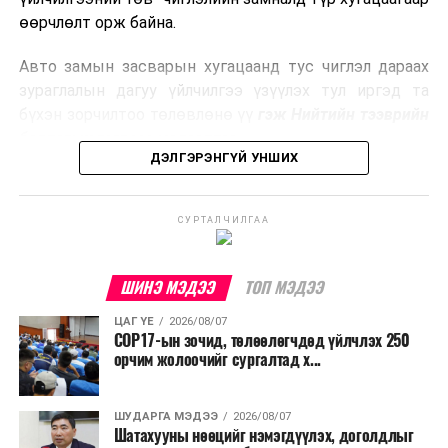
боловсруулах үйлдвэрүүдээр дулаан, цахилгаан
өөрчлөлт орж байна.
эрчим хүч үйлдвэрлэдэг.
Авто замын засварын хугацаанд тус чиглэл дараах
Ийнхүү лаг хатаах, шатаах технологийг лагийн
зураглалын дагуу үйлчилгээ үзүүлэх тул иргэд та
эзлэхүүнийг бууруулахын зэрэгцээ эрчим хүч
бүхэн зорчилтоо төлөвлөнө үү
гэж Нийтийн тээврийн
үйлдвэрлэх, нөөцийг дахин ашиглах чиглэлээр олон
бодлогын газраас мэдээллээ.
улсад өргөн ашиглаж байна.
ДЭЛГЭРЭНГҮЙ УНШИХ
СУРТАЛЧИЛГАА
ШИНЭ МЭДЭЭ
ТОП МЭДЭЭ
ЦАГ ҮЕ
2026/08/07
COP17-ын зочид, төлөөлөгчдөд үйлчлэх 250
орчим жолоочийг сургалтад х...
ШУДАРГА МЭДЭЭ
2026/08/07
Шатахууны нөөцийг нэмэгдүүлэх, доголдлыг