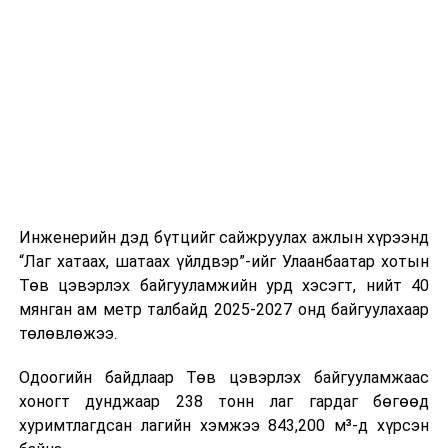
буудал болон арга хэмжээний байршилд хүргэх үе
шат, маршрут, хөдөлгөөний зохион байгуулалт,
цагийн менежмент, мэдээлэл дамжуулах журам,
холбогдох байгууллагуудын уялдаа холбоо, аюулгүй
ажиллагааны чиглэлээр жолооч нарыг сургалт, арга
зүйгээр хангаж байна.
Мөн зам тээврийн осол, саатал болон бусад эрсдэл,
онцгой нөхцөл үүссэн үед авах арга хэмжээ, ачаалал
ихтэй нөхцөлд тайван, зөв, шуурхай шийдвэр гаргах,
Инженерийн дэд бүтцийг сайжруулах ажлын хүрээнд
өдөр тутмын ажлын бэлэн байдлыг хангах зэрэг
“Лаг хатаах, шатаах үйлдвэр”-ийг Улаанбаатар хотын
практик ур чадварыг сургалтын хөтөлбөрт тусгажээ.
Төв цэвэрлэх байгууламжийн урд хэсэгт, нийт 40
мянган ам метр талбайд 2025-2027 онд байгуулахаар
Сургалтыг танилцуулах лекц, асуулт-хариулт,
төлөвлөжээ.
жишээнд суурилсан сургалт, багаар ажиллах дасгал,
маршрут болон тээвэрлэлтийн урсгалын зураглалтай
Одоогийн байдлаар Төв цэвэрлэх байгууламжаас
танилцах, онцгой нөхцөлд ажиллах дадлага зэрэг
хоногт дунджаар 238 тонн лаг гардаг бөгөөд
онол, практик хосолсон хэлбэрээр зохион байгуулж
хуримтлагдсан лагийн хэмжээ 843,200 м³-д хүрсэн
байна.