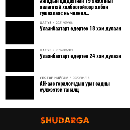
Хятадын цагдаагийн 19 ажилтныг
авлигатай холбоотойгоор албан
тушаалаас нь чөлөөл...
ЦАГ ҮЕ
2021/09/06
Улаанбаатарт өдөртөө 18 хэм дулаан
ЦАГ ҮЕ
2024/06/03
Улаанбаатарт өдөртөө 24 хэм дулаан
УЛСТӨР НИЙГЭМ
2020/04/16
АН-аас горилогчдын ураг садны
сүлжээтэй танилц