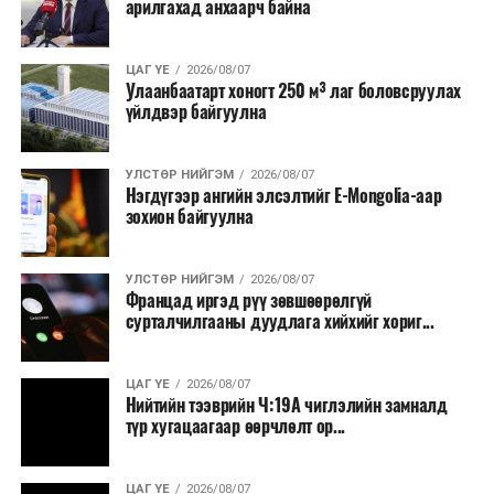
арилгахад анхаарч байна
ЦАГ ҮЕ
2026/08/07
Улаанбаатарт хоногт 250 м³ лаг боловсруулах
үйлдвэр байгуулна
УЛСТӨР НИЙГЭМ
2026/08/07
Нэгдүгээр ангийн элсэлтийг E-Mongolia-аар
зохион байгуулна
УЛСТӨР НИЙГЭМ
2026/08/07
Францад иргэд рүү зөвшөөрөлгүй
сурталчилгааны дуудлага хийхийг хориг...
ЦАГ ҮЕ
2026/08/07
Нийтийн тээврийн Ч:19А чиглэлийн замналд
түр хугацаагаар өөрчлөлт ор...
ЦАГ ҮЕ
2026/08/07