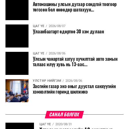
Автомашины улсын дугаар сондгой тоогоор
төгссөн бол өнөөдөр шатахуун...
ЦАГ ҮЕ
2026/08/07
Улаанбаатарт өдөртөө 30 хэм дулаан
ЦАГ ҮЕ
2026/08/06
Улсын чанартай хатуу хучилттай авто замын
талаас илүү хувь нь 13-аас...
УЛСТӨР НИЙГЭМ
2026/08/06
Засгийн газар энэ оныг дуустал санхүүгийн
хэмнэлтийн горимд шилжинэ
САНАЛ БОЛГОХ
ЦАГ ҮЕ
2020/08/31