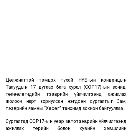
Цөлжилттэй тэмцэх тухай НҮБ-ын конвенцын
Талуудын 17 дугаар бага хурал (COP17)-ын зочид,
төлөөлөгчдийн тээврийн үйлчилгээнд ажиллах
жолооч нарт зориулсан нэгдсэн сургалтыг Зам,
тээврийн яамны “Хөсөг” танхимд зохион байгууллаа.
Сургалтад COP17-ын үеэр автотээврийн үйлчилгээнд
ажиллах төрийн болон хувийн хэвшлийн