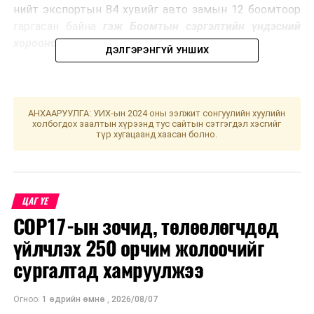
нийт экспортын 84 хувийг авто замын 12 боомтоор
гаргасан байна
гэж Боомтын сэргэлтийн үндэсний
хорооноос мэдээллээ.
ДЭЛГЭРЭНГҮЙ УНШИХ
АНХААРУУЛГА: УИХ-ын 2024 оны ээлжит сонгуулийн хуулийн
УНШСАН:
1291
холбогдох заалтын хүрээнд тус сайтын сэтгэгдэл хэсгийг
түр хугацаанд хаасан болно.
ДАРААХ МЭДЭЭ
Өгий нуурыг хамгаалах цогц ажил эхэллээ
ӨМНӨХ МЭДЭЭ
Нийтийн тээврийн 36 чиглэлийн үйлчилгээ 05:20-
ЦАГ ҮЕ
05:40 цагт эхэлж байна
COP17-ын зочид, төлөөлөгчдөд
үйлчлэх 250 орчим жолоочийг
сургалтад хамруулжээ
Огноо:
1 өдрийн өмнө
,
2026/08/07