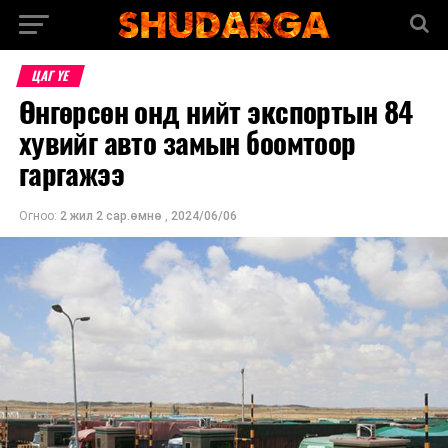
ЦАГ ҮЕ
Өнгөрсөн онд нийт экспортын 84
хувийг авто замын боомтоор
гаргажээ
Огноо:
2 жил 2 сар.өмнө
,
2024/06/06