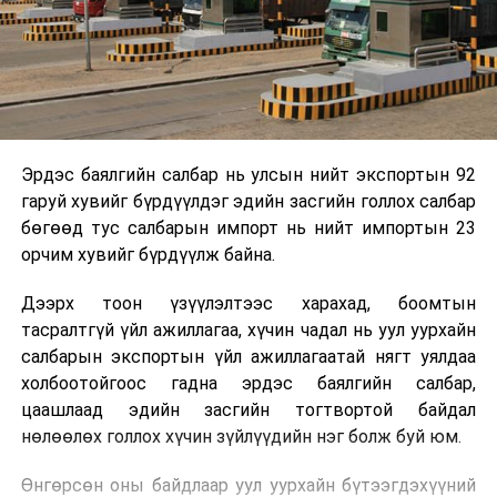
Эрдэс баялгийн салбар нь улсын нийт экспортын 92
гаруй хувийг бүрдүүлдэг эдийн засгийн голлох салбар
бөгөөд тус салбарын импорт нь нийт импортын 23
орчим хувийг бүрдүүлж байна.
Дээрх тоон үзүүлэлтээс харахад, боомтын
тасралтгүй үйл ажиллагаа, хүчин чадал нь уул уурхайн
салбарын экспортын үйл ажиллагаатай нягт уялдаа
холбоотойгоос гадна эрдэс баялгийн салбар,
цаашлаад эдийн засгийн тогтвортой байдал
нөлөөлөх голлох хүчин зүйлүүдийн нэг болж буй юм.
Өнгөрсөн оны байдлаар уул уурхайн бүтээгдэхүүний