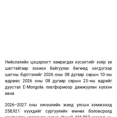
“Сан Петролиум” ХХК нь Сонгинохайрхан дүүргийн 20
дугаар хороонд 16,000м³ үүнээс 8000м3-ийн
багтаамжтай савыг өөрийн хөрөнгө оруулалтаар
барьж байна. Үлдсэн 8000м3 агуулахын нийт хөрөнгө
оруулалтын хэмжээ нь 10.0 тэрбум төгрөг бөгөөд
жилийн есөн хувийн хүүтэй хөнгөлөлттэй зээлийн
хүрээнд 10.0 тэрбум төгрөгийн санхүүжилт
Нийслэлийн цэцэрлэгт хамрагдах хүсэлтийг хоёр үе
арилжааны банкнаас авчээ. Газрын тосны
шаттайгаар зохион байгуулах бөгөөд нэгдүгээр
бүтээгдэхүүний агуулахын барилга угсралтын ажлын
шатны бүртгэлийг 2026 оны 08 дугаар сарын 10-ны
гүйцэтгэл 95 хувьтай байгаа бөгөөд 2026 оны
өдрөөс 2026 оны 08 дугаар сарын 23-ны өдрийг
наймдугаар сарын 20-ны дотор бүрэн дуусгаж,
дуустал E-Mongolia платформоор дамжуулан хүлээн
ашиглалтад оруулах гэж байна. Эдгээр агуулах
авна.
ашиглалтад орсноор Улаанбаатар хотын АИ-92-ийн
хэрэглээний 13 хоногийн хэрэгцээг бүрэн хангах юм.
2026–2027 оны хичээлийн жилд улсын хэмжээнд
Ерөнхий сайд тус агуулахыг ашиглалтад хүлээн
258,921 хүүхдийг сургуулийн өмнөх боловсролд
авахад зөвшөөрлийн саад бэрхшээл учруулахгүй