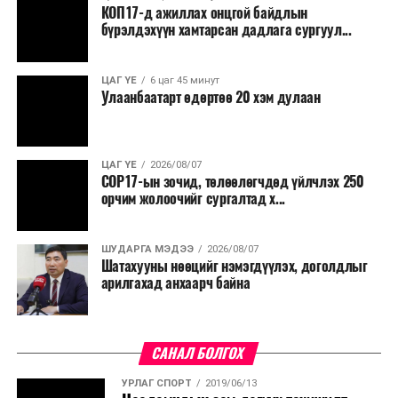
сөрөг нөлөөг даван туулахын төлөө бүх шатандаа
КОП17-д ажиллах онцгой байдлын
хичээн ажиллаж байна хэмээв.
бүрэлдэхүүн хамтарсан дадлага сургуул...
ЦАГ ҮЕ
6 цаг 45 минут
Улаанбаатарт өдөртөө 20 хэм дулаан
ЦАГ ҮЕ
2026/08/07
COP17-ын зочид, төлөөлөгчдөд үйлчлэх 250
орчим жолоочийг сургалтад х...
ШУДАРГА МЭДЭЭ
2026/08/07
Шатахууны нөөцийг нэмэгдүүлэх, доголдлыг
арилгахад анхаарч байна
САНАЛ БОЛГОХ
УРЛАГ СПОРТ
2019/06/13