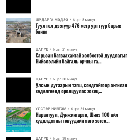
ШУДАРГА МЭДЭЭ
6 цаг 8 минут
Туул гол дээгүүр 476 метр урт гүүр барьж
байна
ЦАГ ҮЕ
6 цаг 21 минут
Сарьсан багваахайтай холбоотой дуудлагыг
Ерөнхий сайд хэлсэн үгэндээ, Манай Засгийн газар 33
Нийслэлийн байгаль орчны га...
жилийн дараа анх удаа 22 шатахууны нөөц сав барих
ажил эхлүүлсэн. Мөн хоёр жил гацсан Газрын тос
ЦАГ ҮЕ
6 цаг 30 минут
боловсруулах үйлдвэрийн ажлыг гацаанаас гаргалаа.
Улсын дугаарын тэгш, сондгойгоор ангилан
Үр дүнд нь 20 хувийн гүйцэтгэлтэй гацсан
хөдөлгөөнд оролцуулах зохиц...
үйлдвэрийн бүтээн байгуулалт 60 хувьд хүрч
үргэлжилж байна. 30 жил гацсан газрын тос
УЛСТӨР НИЙГЭМ
6 цаг 34 минут
нийлүүлэх, эрэл хайгуулын ажлыг эхлүүллээ. 14
Нарантуул, Дүнжингарав, Шинэ 100 айл
байршилд Олон улсын нээлттэй сонгон шалгаруулалт
худалдааны төвүүдийн авто зогсо...
зарласан. Засгийн газар үнийн өсөлтийн эсрэг, дэлхий
дахины нөхцөл байдлаас хамаарч эх орондоо үүсэх
ЦАГ ҮЕ
6 цаг 38 минут