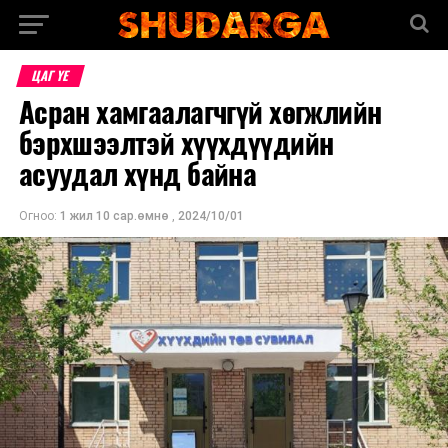
ЦАГ ҮЕ
Асран хамгаалагчгүй хөгжлийн
бэрхшээлтэй хүүхдүүдийн
асуудал хүнд байна
Огноо:
1 жил 10 сар.өмнө
,
2024/10/01