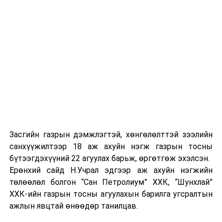
Цаашид эцэг эх, асран хамгаалагчгүй хөгжлийн
бэрхшээл, хоцрогдолтой хүүхдүүд болон сувиллын
үйл ажиллагаанд анхаарч, тулгамдаж буй асуудлыг
холбогдох албаныхантай хамтран шийднэ гэдгээ
сайд хэллээ
гэж Гэр бүл, хөдөлмөр, нийгмийн
хамгааллын яамнаас мэдээллээ.
УНШСАН:
1087
ДАРААХ МЭДЭЭ
Монгол Улсын Их Хурлын 2024 оны Намрын чуулганы
нээлт /2024.10.01/
Засгийн газрын дэмжлэгтэй, хөнгөлөлттэй зээлийн
ӨМНӨХ МЭДЭЭ
санхүүжилтээр 18 аж ахуйн нэгж газрын тосны
Хөглөрсөн навч ашиг тустай бордоо болно
бүтээгдэхүүний 22 агуулах барьж, өргөтгөж эхэлсэн.
Ерөнхий сайд Н.Учрал эдгээр аж ахуйн нэгжийн
төлөөлөл болгон “Сан Петролиум” ХХК, “Шунхлай”
ХХК-ийн газрын тосны агуулахын барилга угсралтын
ажлын явцтай өнөөдөр танилцав.