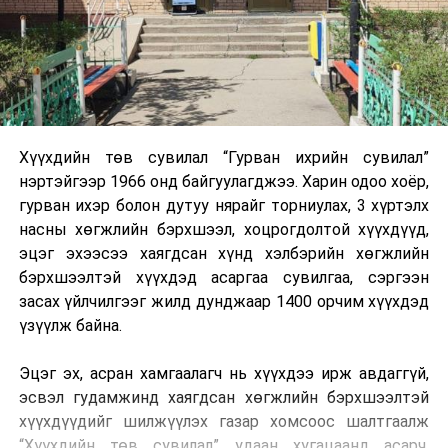
Хүүхдийн төв сувилал “Гурван ихрийн сувилал”
нэртэйгээр 1966 онд байгуулагджээ. Харин одоо хоёр,
гурван ихэр болон дутуу нярайг торниулах, 3 хүртэлх
насны хөгжлийн бэрхшээл, хоцрогдолтой хүүхдүүд,
эцэг эхээсээ хаягдсан хүнд хэлбэрийн хөгжлийн
бэрхшээлтэй хүүхдэд асаргаа сувилгаа, сэргээн
засах үйлчилгээг жилд дунджаар 1400 орчим хүүхдэд
үзүүлж байна.
Эцэг эх, асран хамгаалагч нь хүүхдээ ирж авдаггүй,
эсвэл гудамжинд хаягдсан хөгжлийн бэрхшээлтэй
хүүхдүүдийг шилжүүлэх газар хомсоос шалтгаалж
“Хүүхдийн төв сувилал” удаан хугацаанд асарч,