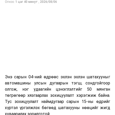
Огноо:
1 цаг 40 минут
,
2026/08/06
төлөвлөхөд чухал ач холбогдолтойг албаныхан хэлж
байна
гэж Зам, тээврийн яамнаас мэдээллээ.
Энэ сарын 04-ний өдрөөс эхлэн эхлэн шатахууныг
автомашины улсын дугаарын тэгш, сондгойгоор
олгож, нэг удаагийн цэнэглэлтийг 50 мянган
төгрөгөөр хязгаарлах зохицуулалт хэрэгжиж байна.
Тус зохицуулалт наймдугаар сарын 15-ны өдрийг
хүртэл үргэлжлэх бөгөөд шатахууны нөөцийг жигд
хуваарилах зорилготой.