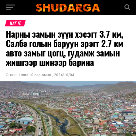
ЦАГ ҮЕ
Нарны замын зүүн хэсэгт 3.7 км,
Сэлбэ голын баруун эрэгт 2.7 км
авто замыг цогц, гудамж замын
жишгээр шинээр барина
Огноо:
1 жил 10 сар.өмнө
,
2024/10/04