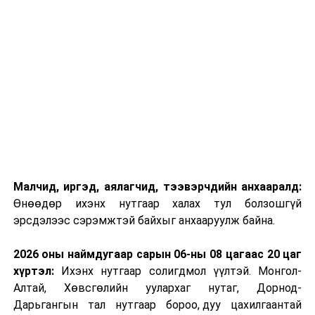
Малчид, иргэд, аялагчид, тээвэрчдийн анхааралд:
Өнөөдөр ихэнх нутгаар халах тул болзошгүй
эрсдэлээс сэрэмжтэй байхыг анхааруулж байна.
2026 оны наймдугаар сарын 06-ны 08 цагаас 20 цаг
хүртэл:
Ихэнх нутгаар солигдмол үүлтэй. Монгол-
Алтай, Хөвсгөлийн уулархаг нутаг, Дорнод-
Дарьгангын тал нутгаар бороо, дуу цахилгаантай