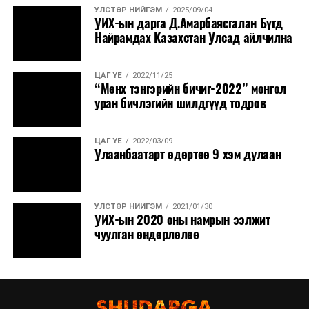
аймгуудын нутгийн хойд хэсгээр, 10-наас ихэнх
УЛСТӨР НИЙГЭМ
2025/09/04
УИХ-ын дарга Д.Амарбаясгалан Бүгд
нутгаар сэрүүснэ.
Найрамдах Казахстан Улсад айлчилна
ЦАГ ҮЕ
2022/11/25
“Мөнх тэнгэрийн бичиг-2022” монгол
уран бичлэгийн шилдгүүд тодров
ЦАГ ҮЕ
2022/03/09
Улаанбаатарт өдөртөө 9 хэм дулаан
УЛСТӨР НИЙГЭМ
2021/01/30
УИХ-ын 2020 оны намрын ээлжит
чуулган өндөрлөлөө