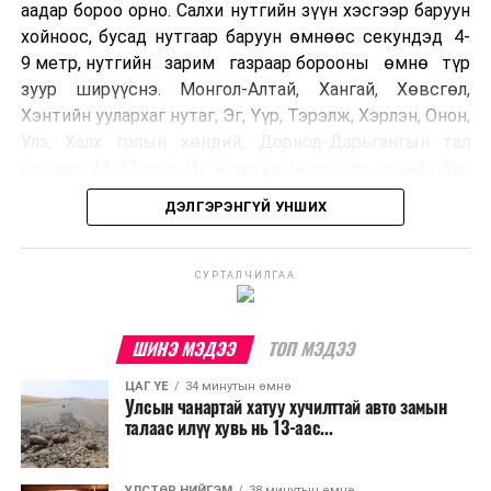
аадар бороо орно. Салхи нутгийн зүүн хэсгээр баруун
хойноос, бусад нутгаар баруун өмнөөс секундэд 4-
9 метр, нутгийн зарим газраар борооны өмнө түр
зуур ширүүснэ. Монгол-Алтай, Хангай, Хөвсгөл,
Хэнтийн уулархаг нутаг, Эг, Үүр, Тэрэлж, Хэрлэн, Онон,
Улз, Халх голын хөндий, Дорнод-Дарьгангын тал
нутгаар 22-27 хэм, Их нууруудын хотгор, говийн бүс
нутгийн өмнөд хэсгээр 34-39 хэм, бусад нутгаар 27-
ДЭЛГЭРЭНГҮЙ УНШИХ
32 хэм дулаан байна.
УЛААНБААТАР ХОТ ОРЧМООР:
СУРТАЛЧИЛГАА
Багавтар
үүлтэй. Бороо орохгүй. Салхи баруун
хойноос секундэд 4-9 метр. 27-29 хэм
ШИНЭ МЭДЭЭ
ТОП МЭДЭЭ
дулаан байна.
ЦАГ ҮЕ
34 минутын өмнө
Улсын чанартай хатуу хучилттай авто замын
БАГАНУУР ОРЧМООР:
Багавтар үүлтэй.
талаас илүү хувь нь 13-аас...
Бороо орохгүй. Салхи баруун хойноос
секундэд 4-9 метр. 25-27 хэм дулаан
байна.
УЛСТӨР НИЙГЭМ
38 минутын өмнө