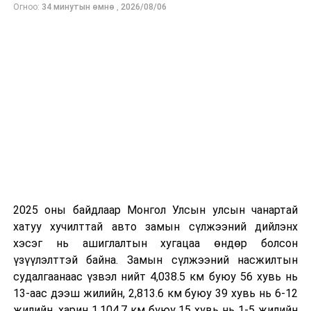
гүүрнээс хойш Долоон буудал хүртэл босоо
Огноо:
34 минутын өмнө
,
2026/08/06
коридорын авто замын сүлжээ бүрдэх давуу талтай”
гэдгийг хэллээ.
Сэлбэ, Нарны зам орчимд барих шинэ авто замуудыг
цогц, гудамж замын жишгээр байгуулснаар
Улаанбаатар хотын замын сүлжээг өргөтгөх, тухайн
орчмын хөдөлгөөний ачааллыг багасгах зэрэг ач
холбогдолтой. Эдгээр шинэ замаар иргэд нийтийн
тээврээр, унадаг дугуйгаар, явганаар гээд бүх
төрлийн хэлбэрээр зорчих боломжтой. Мөн ногоон
2025 оны байдлаар Монгол Улсын улсын чанартай
байгууламжийг шийдсэн, уур амьсгалын өөрчлөлтөд
хатуу хучилттай авто замын сүлжээний дийлэнх
тэсвэртэй иж бүрэн авто зам байхаар төлөвлөжээ.
хэсэг нь ашиглалтын хугацаа өндөр болсон
үзүүлэлттэй байна. Замын сүлжээний насжилтын
судалгаанаас үзвэл нийт 4,038.5 км буюу 56 хувь нь
13-аас дээш жилийн, 2,813.6 км буюу 39 хувь нь 6-12
УНШСАН:
1097
жилийн, харин 1,104.7 км буюу 15 хувь нь 1-5 жилийн