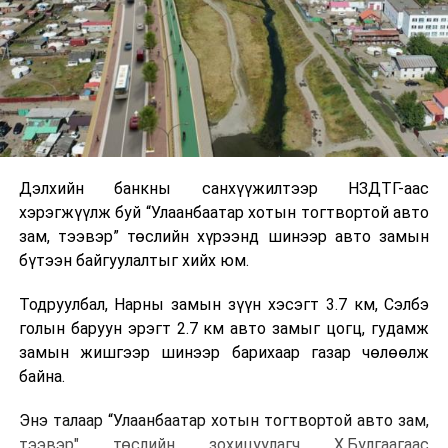
Дэлхийн банкны санхүүжилтээр НЗДТГ-аас
хэрэгжүүлж буй “Улаанбаатар хотын тогтвортой авто
зам, тээвэр” төслийн хүрээнд шинээр авто замын
бүтээн байгуулалтыг хийх юм.
Тодруулбал, Нарны замын зүүн хэсэгт 3.7 км, Сэлбэ
голын баруун эрэгт 2.7 км авто замыг цогц, гудамж
замын жишгээр шинээр барихаар газар чөлөөлж
байна.
Энэ талаар “Улаанбаатар хотын тогтвортой авто зам,
тээвэр" төслийн зохицуулагч Х.Булгаагаас