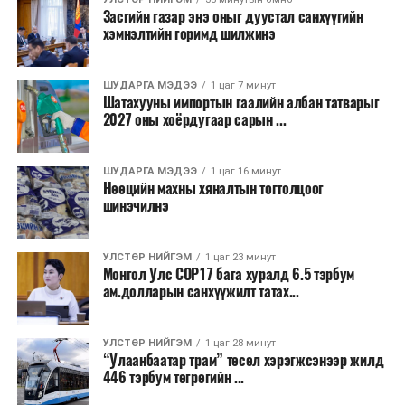
Засгийн газар энэ оныг дуустал санхүүгийн
хэмнэлтийн горимд шилжинэ
ТЭРЭЛЖ ОРЧМООР:
Багавтар үүлтэй.
Бороо орохгүй. Салхи баруун хойноос
секундэд 4-9 метр. 25-27 хэм дулаан
ШУДАРГА МЭДЭЭ
1 цаг 7 минут
байна.
Шатахууны импортын гаалийн албан татварыг
2027 оны хоёрдугаар сарын ...
2026 оны наймдугаар сарын 07-ноос
2026 оны наймдугаар сарын 11-нийг хүртэлх
ШУДАРГА МЭДЭЭ
1 цаг 16 минут
Нөөцийн махны хяналтын тогтолцоог
цаг агаарын урьдчилсан төлөв
шинэчилнэ
Наймдугаар сарын 7-нд баруун болон төвийн
аймгуудын нутгийн хойд хэсгээр, 8-нд баруун
УЛСТӨР НИЙГЭМ
1 цаг 23 минут
Монгол Улс COP17 бага хуралд 6.5 тэрбум
аймгуудын нутгийн хойд хэсэг, төвийн
ам.долларын санхүүжилт татах...
аймгуудын нутгийн зарим газраар, 9-нд баруун
аймгуудын нутгийн зүүн, говийн аймгуудын
нутгийн хойд, зүүн аймгуудын нутгийн баруун
УЛСТӨР НИЙГЭМ
1 цаг 28 минут
“Улаанбаатар трам” төсөл хэрэгжсэнээр жилд
хэсэг, төвийн аймгуудын ихэнх нутгаар, 10-нд
446 тэрбум төгрөгийн ...
төв, зүүн, говийн аймгуудын ихэнх нутгаар