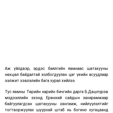
Аж үйлдвэр, эрдэс баялгийн яамнаас шатахууны
нөхцөл байдалтай холбогдуулан цаг үеийн асуудлаар
ээлжит хэвлэлийн бага хурал хийлээ.
Тус яамны Төрийн нарийн бичгийн дарга Б.Дашпүрэв
мэдээллийн эхэнд Ерөнхий сайдын захирамжаар
байгуулагдсан шатахууны хангамж, нийлүүлэлтийг
тогтворжуулах шуурхай штаб нь богино хугацаанд