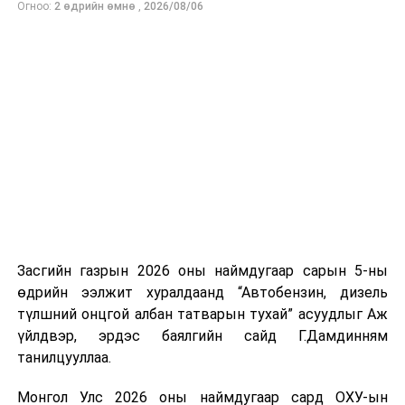
Огноо:
2 өдрийн өмнө
,
2026/08/06
нийлүүлэлтийг тогтворжуулах хүрээнд бусад эх
үүсвэрийг нэмэгдүүлэх чиглэлд анхаарч байна.
Замын-Үүд боомтоор 2000 тонн дизель түлш орж
ирсэн бөгөөд шилжүүлэн ачих ажиллагаа хийгдэж
байна" гэлээ
гэж Аж үйлдвэр, эрдэс баялгийн яамнаас
мэдээллээ.
Засгийн газрын 2026 оны наймдугаар сарын 5-ны
өдрийн ээлжит хуралдаанд “Автобензин, дизель
түлшний онцгой албан татварын тухай” асуудлыг Аж
үйлдвэр, эрдэс баялгийн сайд Г.Дамдинням
танилцууллаа.
Монгол Улс 2026 оны наймдугаар сард ОХУ-ын