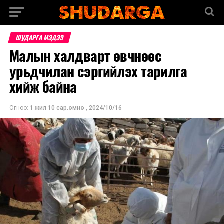
ШУДАРГА МЭДЭЭ
Малын халдварт өвчнөөс
урьдчилан сэргийлэх тарилга
хийж байна
Огноо:
1 жил 10 сар.өмнө
,
2024/10/16