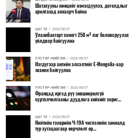
Шатахууны нөөцийг нэмэгдүүлэх, доголдлыг
болон арилжааны банкуудтай хамтран стратегийн
арилгахад анхаарч байна
бүтээгдэхүүний нөөц бүрдүүлэх, хадгалах, түгээх,
борлуулах бүх шатанд цахим төлбөрийн баримт
үйлдэж, бүртгэлийг ил тод болгох юм.
ЦАГ ҮЕ
2026/08/07
Улаанбаатарт хоногт 250 м³ лаг боловсруулах
үйлдвэр байгуулна
2026 оны намар бэлтгэж, 2027 оны хавар худалдаанд
гаргах нөөцийн махны бүрдүүлэлтэд Нийслэлийн
Засаг дарга Б.Пүрэвдагваг онцгойлон анхаарч
УЛСТӨР НИЙГЭМ
2026/08/07
Нэгдүгээр ангийн элсэлтийг E-Mongolia-аар
ажиллахыг Ерөнхий сайд үүрэг болгожээ.
зохион байгуулна
Нөөцийн махыг цахим системд бүртгэснээр мах
бэлтгэлийн явц, нөөцийн үлдэгдэл ил тод болно. Мөн
УЛСТӨР НИЙГЭМ
2026/08/07
хөнгөлөлттэй зээлийг зориулалтын бусаар ашиглах
Францад иргэд рүү зөвшөөрөлгүй
сурталчилгааны дуудлага хийхийг хориг...
явдлыг таслан зогсоох, хүртээмжийг нэмэгдүүлэх,
өрсөлдөөнийг бий болгох боломжтой гэж үзжээ.
ЦАГ ҮЕ
2026/08/07
Иргэд агуулах, үйлдвэрээс махаа шууд худалдан авах,
Нийтийн тээврийн Ч:19А чиглэлийн замналд
түр хугацаагаар өөрчлөлт ор...
малчид системээр дамжуулан бүтээгдэхүүнээ
эцсийн хэрэглэгчид борлуулах боломж бүрдэх юм.