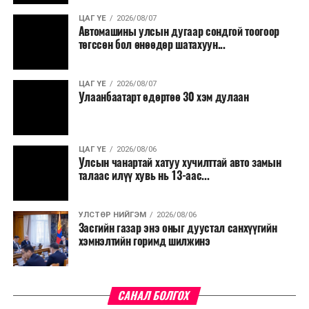
ЦАГ ҮЕ
2026/08/07
Түүнчлэн түлш, улаанбуудай, хүнсний ногооны нөөц
Автомашины улсын дугаар сондгой тоогоор
бүрдүүлэх зоорь, агуулах барих аж ахуйн нэгжүүдэд
төгссөн бол өнөөдөр шатахуун...
хөнгөлөлттэй зээл олгох, цахилгааны хөнгөлөлт
үзүүлэхийг салбарын сайд нарт үүрэг болголоо.
ЦАГ ҮЕ
2026/08/07
Улаанбаатарт өдөртөө 30 хэм дулаан
ЦАГ ҮЕ
2026/08/06
Улсын чанартай хатуу хучилттай авто замын
талаас илүү хувь нь 13-аас...
УЛСТӨР НИЙГЭМ
2026/08/06
Засгийн газар энэ оныг дуустал санхүүгийн
хэмнэлтийн горимд шилжинэ
САНАЛ БОЛГОХ