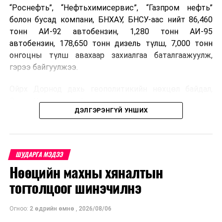
“Роснефть”, “Нефтьхимисервис”, “Газпром нефть”
болон бусад компани, БНХАУ, БНСУ-аас нийт 86,460
тонн АИ-92 автобензин, 1,280 тонн АИ-95
автобензин, 178,650 тонн дизель түлш, 7,000 тонн
онгоцны түлш авахаар захиалгаа баталгаажуулж,
гэрээ байгуулжээ.
Ойрх Дорнод дахь геополитикийн нөхцөл байдал,
Орос, Украины дайнаас шалтгаалсан газрын тосны
ДЭЛГЭРЭНГҮЙ УНШИХ
үнийн өсөлт дэлхийн зах зээлд буураагүй байна.
Үүний улмаас наймдугаар сард хил үнэ тонн тутамд
дахин өсөж, ОХУ болон бусад эх үүсвэрээс худалдан
авах шатахууны үнэ 1,200-2,000 ам.долларт хүрчээ.
ШУДАРГА МЭДЭЭ
Нөөцийн махны хяналтын
Иймд дотоодын зах зээл дэх үнийн өсөлтийг
сааруулахын тулд гаалийн болон онцгой албан
тогтолцоог шинэчилнэ
татварыг тэглэх шаардлага үүссэнийг салбарын сайд
танилцуулсан байна.
Огноо:
2 өдрийн өмнө
,
2026/08/06