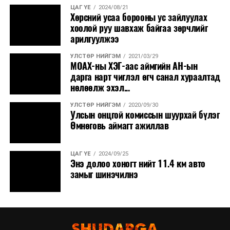
ЦАГ ҮЕ
2024/08/21
Хөрсний усаа борооны ус зайлуулах
хоолой руу шавхаж байгаа зөрчлийг
арилгуулжээ
УЛСТӨР НИЙГЭМ
2021/03/29
МОАХ-ны ХЭГ-аас аймгийн АН-ын
дарга нарт чиглэл өгч санал хураалтад
нөлөөлж эхэл...
УЛСТӨР НИЙГЭМ
2020/09/30
Улсын онцгой комиссын шуурхай бүлэг
Өмнөговь аймагт ажиллав
ЦАГ ҮЕ
2024/09/25
Энэ долоо хоногт нийт 11.4 км авто
замыг шинэчилнэ