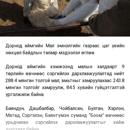
Дорнод аймгийн Мал эмнэлгийн газраас цаг үеийн
нөхцөл байдлын талаар мэдээлэл өглөө.
Дорнод аймгийн хэмжээнд малын халдварт 9
төрлийн өвчнөөс сэргийлэх дархлаажуулалтад нийт
288.4 мянган толгой мал, амьтныг хамруулахаас 243.8
мянган толгойг хамруулж, 84.5 хувийн гүйцэтгэлтэй
үргэлжилж байна.
Баяндун, Дашбалбар, Чойбалсан, Булган, Хэрлэн,
Матад, Сэргэлэн, Баянтүмэн суманд “Боом” өвчнөөс
урьдчилан сэргийлэх дархлаажуулалтыг хийж
дуусгаад байна.