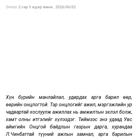
тариаланч бидний л ургуулсан будаа
Огноо:
2 сар 5 өдөр.өмнө
,
2026/06/02
учраас бүртгэлийн хувьд улаан буудайн ангилалдаа
тооцогдоно. Түүнээс биш огт ургаагүй, хураагаагүй
буудайг тариаланчид мэдээлсэн зүйл байхгүй. Харин
усалгаагүй, нээлттэй тариалангийн хувьд цаг агаарын
үзэгдлийн нөлөөг аль ч улс зохицуулж чадахгүй
байгааг буудайн тариалангийн нөлөөтэй орнууд болох
ОХУ, Австрали, Казакстан, Туркэд 2019 онд зарим
ургацаа алдсанаас харж болно.
Монголын тариаланчдын үндэсний холбоог газар
тариалан эрхлэгчдийн голлох холбоод хамтран
байгуулаад хоёр жил болж буй бөгөөд энэ хугацаанд
Хүн бүрийн манлайлал, удирдах арга барил өөр,
тариаланчдын талаар буруу мэдээллүүдээс болж
өөрийн онцлогтой. Тэр онцлогийг ажил, мэргэжлийн ур
олон нийтэд үүссэн сөрөг этгэгдлүүдийг зөвөөр
чадвартай хослуулж ажиллах нь амжилтын эхлэл болж,
ойлгуулах, тариаланчдаа үнийн бодлого, технологийн
хамт олны итгэлийг хүлээдэг. Тиймээс энэ удаад Увс
дэвшлээр дэмжих, тэдэнд бодлогын
аймгийн Онцгой байдлын газрын дарга, хурандаа
өмгөөлөл үзүүлэх зэрэг томоохон арга
Л.Чинбаттай түүний ажлын замнал, арга барилын
хэмжээнүүдийг хэрэгжүүлж ирлээ. Бид