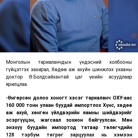
Монголын тариаланчдын үндэсний холбооны
гүйцэтгэх захирал, Хөдөө аж ахуйн шинжлэх ухааны
доктор Ө.Болдсайхантай цаг үеийн асуудлаар
ярилцлаа.
-Өнгөрсөн долоо хоногт хэсэг тариаланч ОХУ-аас
160 000 тонн улаан буудай импортлох Хүнс, хөдөө
аж ахуй, хөнгөн үйлдвэрийн яамны шийдвэрийг
эсэргүүцэн, жагсаал зохион байгуулсан. Мөн
энэхүү буудайн импортод татвар төлөгчдийн
128 тэрбум төгрөг зарцуулах нь хэмээн