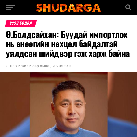
ҮЗЭЛ БОДОЛ
Ө.Болдсайхан: Буудай импортлох
нь өнөөгийн нөхцөл байдалтай
уялдсан шийдвэр гэж харж байна
Огноо:
6 жил 6 сар.өмнө
,
2020/03/10