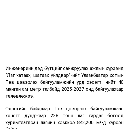
буудал болон арга хэмжээний байршилд хүргэх үе
шат, маршрут, хөдөлгөөний зохион байгуулалт,
цагийн менежмент, мэдээлэл дамжуулах журам,
холбогдох байгууллагуудын уялдаа холбоо, аюулгүй
ажиллагааны чиглэлээр жолооч нарыг сургалт, арга
зүйгээр хангаж байна.
Мөн зам тээврийн осол, саатал болон бусад эрсдэл,
онцгой нөхцөл үүссэн үед авах арга хэмжээ, ачаалал
ихтэй нөхцөлд тайван, зөв, шуурхай шийдвэр гаргах,
Инженерийн дэд бүтцийг сайжруулах ажлын хүрээнд
өдөр тутмын ажлын бэлэн байдлыг хангах зэрэг
“Лаг хатаах, шатаах үйлдвэр”-ийг Улаанбаатар хотын
практик ур чадварыг сургалтын хөтөлбөрт тусгажээ.
Төв цэвэрлэх байгууламжийн урд хэсэгт, нийт 40
мянган ам метр талбайд 2025-2027 онд байгуулахаар
Сургалтыг танилцуулах лекц, асуулт-хариулт,
төлөвлөжээ.
жишээнд суурилсан сургалт, багаар ажиллах дасгал,
маршрут болон тээвэрлэлтийн урсгалын зураглалтай
Одоогийн байдлаар Төв цэвэрлэх байгууламжаас
танилцах, онцгой нөхцөлд ажиллах дадлага зэрэг
хоногт дунджаар 238 тонн лаг гардаг бөгөөд
онол, практик хосолсон хэлбэрээр зохион байгуулж
хуримтлагдсан лагийн хэмжээ 843,200 м³-д хүрсэн
байна.