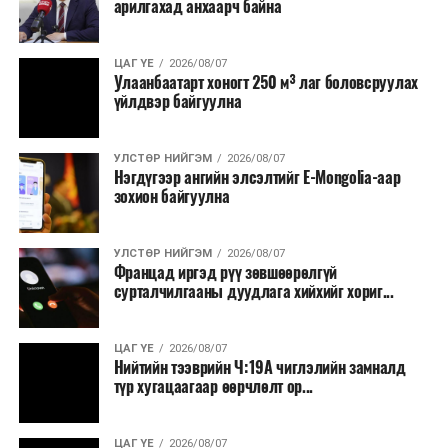
арилгахад анхаарч байна
ЦАГ ҮЕ
2026/08/07
Улаанбаатарт хоногт 250 м³ лаг боловсруулах
үйлдвэр байгуулна
УЛСТӨР НИЙГЭМ
2026/08/07
Нэгдүгээр ангийн элсэлтийг E-Mongolia-аар
зохион байгуулна
УЛСТӨР НИЙГЭМ
2026/08/07
Францад иргэд рүү зөвшөөрөлгүй
сурталчилгааны дуудлага хийхийг хориг...
ЦАГ ҮЕ
2026/08/07
Нийтийн тээврийн Ч:19А чиглэлийн замналд
түр хугацаагаар өөрчлөлт ор...
ЦАГ ҮЕ
2026/08/07