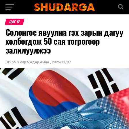
ЦАГ ҮЕ
Солонгос явуулна гэх зарын дагуу
холбогдож 50 сая төгрөгөөр
залилуулжээ
Огноо:
9 сар 5 өдөр.өмнө
,
2025/11/07