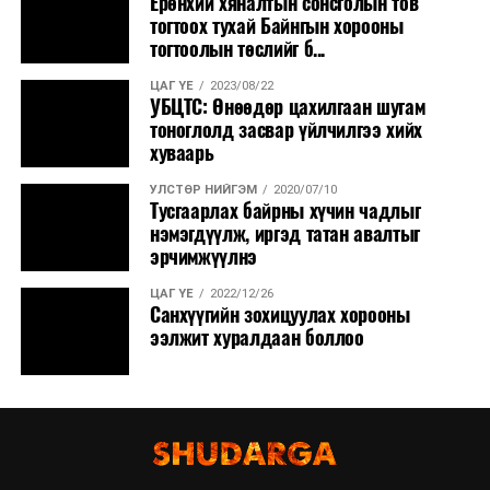
Ерөнхий хяналтын сонсголын тов
тогтоох тухай Байнгын хорооны
тогтоолын төслийг б...
ЦАГ ҮЕ
2023/08/22
УБЦТС: Өнөөдөр цахилгаан шугам
тоноглолд засвар үйлчилгээ хийх
хуваарь
УЛСТӨР НИЙГЭМ
2020/07/10
Тусгаарлах байрны хүчин чадлыг
нэмэгдүүлж, иргэд татан авалтыг
эрчимжүүлнэ
ЦАГ ҮЕ
2022/12/26
Санхүүгийн зохицуулах хорооны
ээлжит хуралдаан боллоо