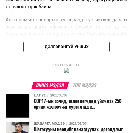
боловсруулах үйлдвэрүүдээр дулаан, цахилгаан
өөрчлөлт орж байна.
эрчим хүч үйлдвэрлэдэг.
Авто замын засварын хугацаанд тус чиглэл дараах
Ийнхүү лаг хатаах, шатаах технологийг лагийн
зураглалын дагуу үйлчилгээ үзүүлэх тул иргэд та
эзлэхүүнийг бууруулахын зэрэгцээ эрчим хүч
бүхэн зорчилтоо төлөвлөнө үү
гэж Нийтийн тээврийн
үйлдвэрлэх, нөөцийг дахин ашиглах чиглэлээр олон
бодлогын газраас мэдээллээ.
улсад өргөн ашиглаж байна.
ДЭЛГЭРЭНГҮЙ УНШИХ
СУРТАЛЧИЛГАА
ШИНЭ МЭДЭЭ
ТОП МЭДЭЭ
ЦАГ ҮЕ
2026/08/07
COP17-ын зочид, төлөөлөгчдөд үйлчлэх 250
орчим жолоочийг сургалтад х...
ШУДАРГА МЭДЭЭ
2026/08/07
Шатахууны нөөцийг нэмэгдүүлэх, доголдлыг