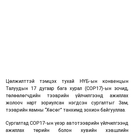
УНШСАН:
1010
ДАРААХ МЭДЭЭ
Хүнийг автомашинаар мөргөж, хэргийн газраас зугтсан
этгээдийг олж тогтоожэ
ӨМНӨХ МЭДЭЭ
Цасан шуургатай үед уруудсан малынхаа араас
явахгүй байхыг анхааруулж байна
Цөлжилттэй тэмцэх тухай НҮБ-ын конвенцын
Талуудын 17 дугаар бага хурал (COP17)-ын зочид,
төлөөлөгчдийн тээврийн үйлчилгээнд ажиллах
жолооч нарт зориулсан нэгдсэн сургалтыг Зам,
тээврийн яамны “Хөсөг” танхимд зохион байгууллаа.
Сургалтад COP17-ын үеэр автотээврийн үйлчилгээнд
ажиллах төрийн болон хувийн хэвшлийн