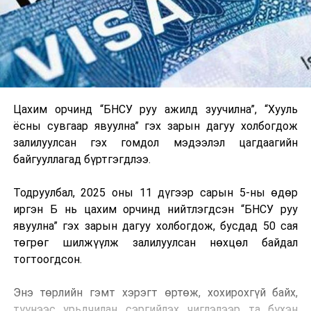
Цахим орчинд “БНСУ руу ажилд зуучилна”, “Хууль
ёсны сувгаар явуулна” гэх зарын дагуу холбогдож
залилуулсан гэх гомдол мэдээлэл цагдаагийн
байгууллагад бүртгэгдлээ.
Тодруулбал, 2025 оны 11 дүгээр сарын 5-ны өдөр
иргэн Б нь цахим орчинд нийтлэгдсэн “БНСУ руу
явуулна” гэх зарын дагуу холбогдож, бусдад 50 сая
төгрөг шилжүүлж залилуулсан нөхцөл байдал
тогтоогдсон.
Энэ төрлийн гэмт хэрэгт өртөж, хохирохгүй байх,
түүнээс урьдчилан сэргийлэх чиглэлээр та бүхэн