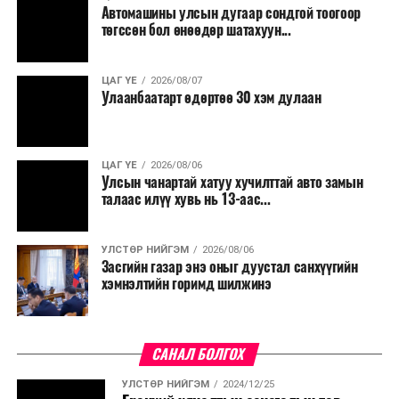
Автомашины улсын дугаар сондгой тоогоор
төгссөн бол өнөөдөр шатахуун...
ЦАГ ҮЕ
2026/08/07
Улаанбаатарт өдөртөө 30 хэм дулаан
ЦАГ ҮЕ
2026/08/06
Улсын чанартай хатуу хучилттай авто замын
талаас илүү хувь нь 13-аас...
УЛСТӨР НИЙГЭМ
2026/08/06
Засгийн газар энэ оныг дуустал санхүүгийн
хэмнэлтийн горимд шилжинэ
САНАЛ БОЛГОХ
УЛСТӨР НИЙГЭМ
2024/12/25