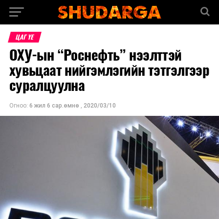
ЦАГ ҮЕ
ОХУ-ын “Роснефть” нээлттэй
хувьцаат нийгэмлэгийн тэтгэлгээр
суралцуулна
Огноо:
6 жил 6 сар.өмнө
,
2020/03/10