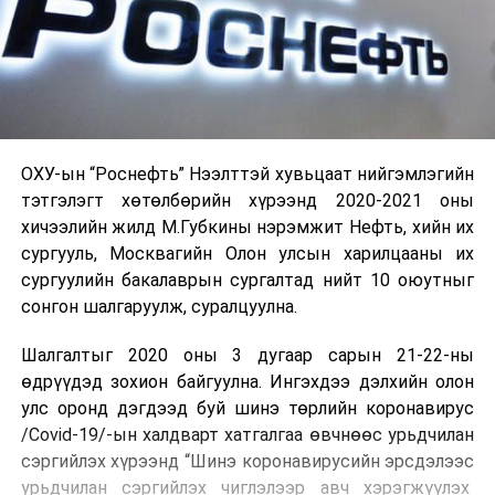
ОХУ-ын “Роснефть” Нээлттэй хувьцаат нийгэмлэгийн
тэтгэлэгт хөтөлбөрийн хүрээнд 2020-2021 оны
хичээлийн жилд М.Губкины нэрэмжит Нефть, хийн их
сургууль, Москвагийн Олон улсын харилцааны их
сургуулийн бакалаврын сургалтад нийт 10 оюутныг
сонгон шалгаруулж, суралцуулна.
Шалгалтыг 2020 оны 3 дугаар сарын 21-22-ны
өдрүүдэд зохион байгуулна. Ингэхдээ дэлхийн олон
улс оронд дэгдээд буй шинэ төрлийн коронавирус
/Covid-19/-ын халдварт хатгалгаа өвчнөөс урьдчилан
сэргийлэх хүрээнд “Шинэ коронавирусийн эрсдэлээс
урьдчилан сэргийлэх чиглэлээр авч хэрэгжүүлэх