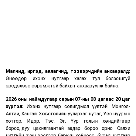
Ерөнхий боловсролын сургуулийн
төгсөх ангид суралцагчид:
Цахим өргөдөл /Скайп програмын
хэрэглэгчийн нэрийг зайлшгүй (Skype ID)
бичнэ/;
Сүүлийн хагас жилийн дүнгийн тодорхойлолт;
Шалгалтад орохыг дэмжсэн сургуулийн
Малчид, иргэд, аялагчид, тээвэрчдийн анхааралд:
захирлын албан бичиг;
Өнөөдөр ихэнх нутгаар халах тул болзошгүй
Иргэний үнэмлэхийн хуулбар;
эрсдэлээс сэрэмжтэй байхыг анхааруулж байна.
Бүртгэлийн хураамж төлсөн баримт;
2026 оны наймдугаар сарын 07-ны 08 цагаас 20 цаг
Эссэ /Доор дурдагдсан 5 сэдвээс нэгийг
хүртэл:
Ихэнх нутгаар солигдмол үүлтэй. Монгол-
сонгож орос хэлээр 500 хүртэлх үгтэй эссэ
Алтай, Хангай, Хөвсгөлийн уулархаг нутаг, Увс нуурын
бичнэ/.
хотгор, Идэр, Тэс, Эг, Үүр голын хөндийгөөр
бороо, дуу цахилгаантай аадар бороо орно. Салхи
Эссэ бичих сэдэв, тайлбар:
нутгийн зүүн хэсгээр баруун хойноос, бусад нутгаар