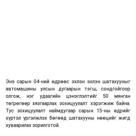
хэрэглэгчийн нэрийг зайлшгүй (Skype ID)
бичнэ/;
Суралцаж буй сургуулийн тодорхойлолт;
Дүнгийн хуулбарын эх хувь /голч дүнтэй/;
Бүрэн дунд боловсролын гэрчилгээ, дүнгийн
хавсралтын нотариатаар баталгаажуулсан
хуулбар;
Иргэний үнэмлэхийн хуулбар;
Бүртгэлийн хураамж төлсөн баримт;
Энэ сарын 04-ний өдрөөс эхлэн эхлэн шатахууныг
Эссэ бичих /Доор дурдагдсан 5 сэдвээс
автомашины улсын дугаарын тэгш, сондгойгоор
нэгийг сонгож орос хэлээр 500 хүртэлх үгтэй
олгож, нэг удаагийн цэнэглэлтийг 50 мянган
эссэ бичнэ/.
төгрөгөөр хязгаарлах зохицуулалт хэрэгжиж байна.
Тус зохицуулалт наймдугаар сарын 15-ны өдрийг
ОХУ-ын их, дээд сургуулийн хэлний бэлтгэл
хүртэл үргэлжлэх бөгөөд шатахууны нөөцийг жигд
ангид суралцагч, төгсөгчид:
хуваарилах зорилготой.
Цахим өргөдөл /Скайп програмын
хэрэглэгчийн нэрийг зайлшгүй (Skype ID) бичнэ