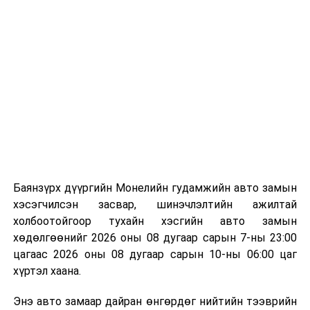
улсын эрчим хүчний хамтын ажиллагааны эрх
зүйн дэмжлэг, олон улсын эдийн засаг ба олон
улсын эрчим хүчний хамтын ажиллагаа, олон
улсын бизнес ба олон улсын эрчим хүчний
хамтын ажиллагаа зэрэг мэргэжлээр 5 оюутан
тус тус суралцуулна.
Тавигдах шаардлага
Дараах шаардлагын аль нэгийг хангаж буй 17-21
хүртэлх насны Монгол Улсын иргэн сонгон
шалгаруулалтад оролцоно:
Баянзүрх дүүргийн Монелийн гудамжийн авто замын
хэсэгчилсэн засвар, шинэчлэлтийн ажилтай
Монгол Улсын магадлан итгэмжлэгдсэн их,
холбоотойгоор тухайн хэсгийн авто замын
дээд сургуулийн 1 дүгээр ангид 3.0-аас дээш
хөдөлгөөнийг 2026 оны 08 дугаар сарын 7-ны 23:00
голч дүнтэй суралцаж байгаа;
цагаас 2026 оны 08 дугаар сарын 10-ны 06:00 цаг
хүртэл хаана.
ОХУ-ын их, дээд сургуулийн хэлний бэлтгэлд
амжилттай суралцаж байгаа болон онц, сайн
Энэ авто замаар дайран өнгөрдөг нийтийн тээврийн