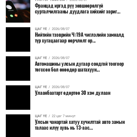
Францад иргэд рүү зөвшөөрөлгүй
тушаалтны томилолтоос бусад гадаад
сурталчилгааны дуудлага хийхийг хориг...
томилолт, гадаадын зочин хүлээн авах зардал;
Зайлшгүй шаардлагагүй тоног төхөөрөмж,
ЦАГ ҮЕ
2026/08/07
тавилга, автомашин худалдан авах;
Нийтийн тээврийн Ч:19А чиглэлийн замналд
түр хугацаагаар өөрчлөлт ор...
Батлан хамгаалах, хууль зүйн салбараас бусад
сургалт, дадлага;
ЦАГ ҮЕ
2026/08/07
Хуулиар заавал мэдээлэхээс бусад кино,
Автомашины улсын дугаар сондгой тоогоор
контент, хэвлэлийн зардал;
төгссөн бол өнөөдөр шатахуун...
Заавал олгохоос бусад тэтгэмж, урамшуулал.
ЦАГ ҮЕ
2026/08/07
Санхүүгийн хэмнэлтийн горимыг 2026 оны
Улаанбаатарт өдөртөө 30 хэм дулаан
арванхоёрдугаар сарын 31 хүртэл мөрдөнө. Харин
эрүүл мэндийн салбар уг хэмнэлтийн горимд
хамрагдахгүй бөгөөд цэцэрлэг, сургуулийн хүүхдийн
ЦАГ ҮЕ
22 цаг 7 минут
эрт илрүүлэг, вакцинжуулалт, томуу, томуу төст
Улсын чанартай хатуу хучилттай авто замын
өвчний эсрэг арга хэмжээ зэрэг зайлшгүй
талаас илүү хувь нь 13-аас...
шаардлагатай ажлууд төлөвлөгөөний дагуу