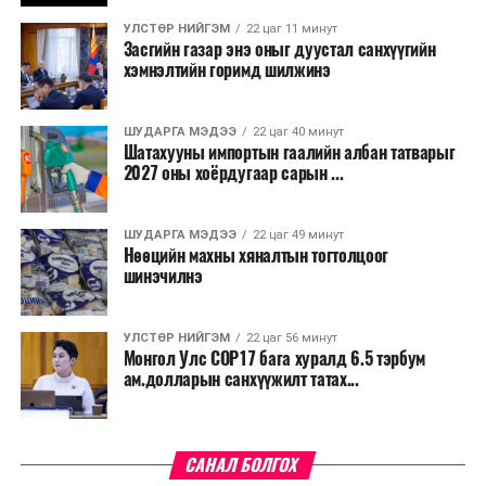
үргэлжилнэ гэж Ерөнхий сайд Н.Учрал онцоллоо.
УЛСТӨР НИЙГЭМ
22 цаг 11 минут
Засгийн газар энэ оныг дуустал санхүүгийн
Мөн бүх шатны төсвийн ерөнхийлөн захирагч нарт
хэмнэлтийн горимд шилжинэ
салбар бүрдээ урсгал зардлыг 20 хувиар бууруулах,
нөхөн томилгоо хийхгүй байх, аялал, амралт, зугаалга,
ШУДАРГА МЭДЭЭ
22 цаг 40 минут
хамт олны урлаг, спортын арга хэмжээг зохион
Шатахууны импортын гаалийн албан татварыг
байгуулахгүй байх, төрийн албанд шинэ орон тоо бий
2027 оны хоёрдугаар сарын ...
болгохгүй байх, эрчим хүчний хэрэглээг хэмнэх, хурал,
сургалтыг цахим хэлбэрт шилжүүлэх, төрийн албан
ШУДАРГА МЭДЭЭ
22 цаг 49 минут
хаагчдыг зарим өдрүүдэд цахимаар ажиллуулах арга
Нөөцийн махны хяналтын тогтолцоог
хэмжээг үргэлжлүүлэхийг үүрэг болголоо.
шинэчилнэ
Төсвийн сахилга бат сайжирч, эдийн засгийн нөхцөл
УЛСТӨР НИЙГЭМ
22 цаг 56 минут
байдал хэвийн болсон тохиолдолд эдгээр
Монгол Улс COP17 бага хуралд 6.5 тэрбум
хязгаарлалтыг үе шаттайгаар сулруулах юм.
ам.долларын санхүүжилт татах...
САНАЛ БОЛГОХ