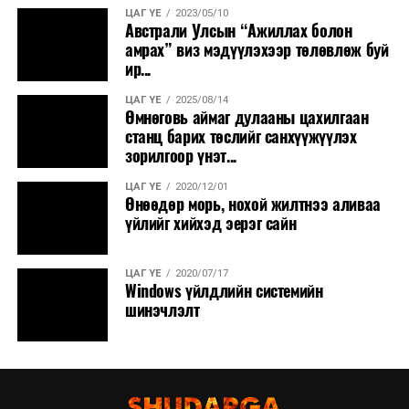
ЦАГ ҮЕ
2023/05/10
Австрали Улсын “Ажиллах болон
амрах” виз мэдүүлэхээр төлөвлөж буй
ир...
ЦАГ ҮЕ
2025/08/14
Өмнөговь аймаг дулааны цахилгаан
станц барих төслийг санхүүжүүлэх
зорилгоор үнэт...
ЦАГ ҮЕ
2020/12/01
Өнөөдөр морь, нохой жилтнээ аливаа
үйлийг хийхэд эерэг сайн
ЦАГ ҮЕ
2020/07/17
Windows үйлдлийн системийн
шинэчлэлт