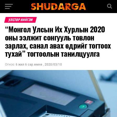
УЛСТӨР НИЙГЭМ
“Монгол Улсын Их Хурлын 2020
оны ээлжит сонгууль товлон
зарлах, санал авах өдрийг тогтоох
тухай” тогтоолын танилцуулга
Огноо:
6 жил 6 сар.өмнө
,
2020/03/10