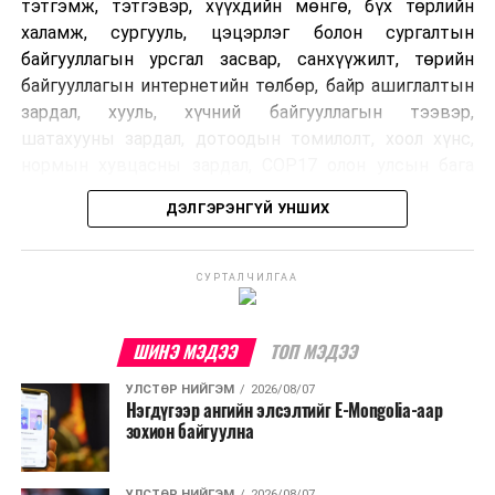
тэтгэмж, тэтгэвэр, хүүхдийн мөнгө, бүх төрлийн
халамж, сургууль, цэцэрлэг болон сургалтын
байгууллагын урсгал засвар, санхүүжилт, төрийн
байгууллагын интернетийн төлбөр, байр ашиглалтын
зардал, хууль, хүчний байгууллагын тээвэр,
шатахууны зардал, дотоодын томилолт, хоол хүнс,
нормын хувцасны зардал, COP17 олон улсын бага
хурлын зардал, Засгийн газрын өр, орон нутгийн нөөц
ДЭЛГЭРЭНГҮЙ УНШИХ
хөрөнгийн санхүүжилтийг хэвийн үргэлжлүүлэхээр
шийдвэрлэжээ.
СУРТАЛЧИЛГАА
Харин дараах зардлыг хязгаарлахаар болсон байна.
Үүнд:
ШИНЭ МЭДЭЭ
ТОП МЭДЭЭ
Олон улсын болон Засгийн газрын
УЛСТӨР НИЙГЭМ
2026/08/07
шийдвэртэйгээс бусад хурал, зөвлөгөөн, ой,
Нэгдүгээр ангийн элсэлтийг E-Mongolia-аар
тэмдэглэлт өдөр, найр наадам, соёлын арга
зохион байгуулна
хэмжээ;
Урьдчилан төлөвлөсөн төрийн өндөр албан
УЛСТӨР НИЙГЭМ
2026/08/07