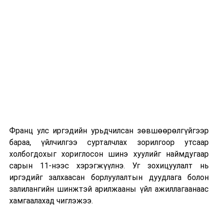
сургуулиуд дээр ажиллахгүй.
Их, дээд сургуулийн хичээл
2026 оны 9 дүгээр сарын 1-нээс цахимаар
эхэлнэ.
2026 оны 9 дүгээр сарын 14-нөөс танхимаар
үргэлжилнэ.
Оюутны дотуур байр
Франц улс иргэдийн урьдчилсан зөвшөөрөлгүйгээр
2026 оны 9 дүгээр сарын 13-наас оюутнуудыг
бараа, үйлчилгээ сурталчлах зорилгоор утсаар
дотуур байранд оруулж эхэлнэ.
холбогдохыг хориглосон шинэ хуулийг наймдугаар
Сургууль, цэцэрлэгийн үйл ажиллагааны
сарын 11-нээс хэрэгжүүлнэ. Уг зохицуулалт нь
зохицуулалт
иргэдийг залхаасан борлуулалтын дуудлага болон
залилангийн шинжтэй арилжааны үйл ажиллагаанаас
2026 оны 8 дугаар сарын 17–28-ны өдрүүдэд
хамгаалахад чиглэжээ.
нийслэлийн бүх сургууль, цэцэрлэгт ажлын