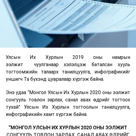
Улсын Их Хурлын 2019 оны намрын
ээлжит чуулганаар хэлэлцэж баталсан хууль
тогтоомжийн талаарх танилцуулга, инфографикийг
уншигч Та бүхэнд цувралаар хүргэж байна.
Энэ удаа “Монгол Улсын Их Хурлын 2020 оны ээлжит
сонгууль товлон зарлах, санал авах өдрийг тогтоох
тухай” Улсын Их Хурлын тогтоолын танилцуулга,
инфографикийн хамт хүргэж байна.
“МОНГОЛ УЛСЫН ИХ ХУРЛЫН 2020 ОНЫ ЭЭЛЖИТ
СОНГУУЛЬ ТОВЛОН ЗАРЛАХ, САНАЛ АВАХ ӨДРИЙГ