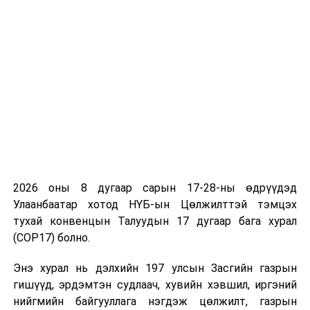
Их Хурлын сонгуулийн тухай хуулийн 9 дүгээр
зүйлийн 9.1-д “Улсын Их Хурал ээлжит сонгуулийг
сонгуулийн жилийн 02 дугаар сарын 01-ний өдрөөс
өмнө товлон зарлаж, санал авах өдрийг тогтооно.”
гэж заасны дагуу ээлжит сонгуулийг 2020 оны 02
дугаар сарын 01-ний өдрөөс өмнө товлон зарлахаар,
мөн зүйлийн 9.2-т “Ээлжит сонгуулийн санал авах
өдөр нь ээлжит сонгуулийн жилийн 6 дугаар сарын
сүүлийн хагасын аль нэг ажлын өдөр байна.” гэж
заасны дагуу ээлжит сонгуулийн санал авах өдрийг
2020 оны 06 дугаар сарын 24-ний өдөр байхаар
2026 оны 8 дугаар сарын 17-28-ны өдрүүдэд
“Монгол Улсын Их Хурлын 2020 оны ээлжит сонгууль
Улаанбаатар хотод НҮБ-ын Цөлжилттэй тэмцэх
товлон зарлах, санал авах өдрийг тогтоох тухай”
тухай конвенцын Талуудын 17 дугаар бага хурал
Улсын Их Хурлын тогтоолыг баталсан.
(COP17) болно.
Улсын Их Хурлын Тамгын газар
Энэ хурал нь дэлхийн 197 улсын Засгийн газрын
гишүүд, эрдэмтэн судлаач, хувийн хэвшил, иргэний
УНШСАН:
22035
нийгмийн байгууллага нэгдэж цөлжилт, газрын