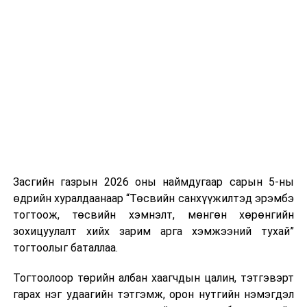
Хуулийг зөрчиж дуудлага хийсэн хувь хүнийг нэг
дуудлага тутамд 75 мянга хүртэлх евро, аж ахуйн
нэгжийг 375 мянга хүртэлх еврогоор торгох
боломжтой. Харин хэрэглэгч өөрөө зөвшөөрсөн,
эсвэл тухайн компанитай өмнө нь гэрээний
харилцаатай бөгөөд шинэ үйлчилгээ санал болгож
буй тохиолдолд хориг үйлчлэхгүй. Иргэд
зөвшөөрөлгүй дуудлагын талаар төрийн цахим
хуудсаар мэдээлэх боломжтой.
Засгийн газрын 2026 оны наймдугаар сарын 5-ны
Шинэ хууль Францын зах зээлд үйлчилдэг гадаадын
өдрийн хуралдаанаар “Төсвийн санхүүжилтэд эрэмбэ
дуудлагын төвүүдэд нөлөөлөхөөр байна. Тухайлбал,
тогтоож, төсвийн хэмнэлт, мөнгөн хөрөнгийн
Мароккогийн дуудлагын төвүүдийн орлогын 80 гаруй
зохицуулалт хийх зарим арга хэмжээний тухай”
хувь Францын зах зээлээс бүрддэг бөгөөд тус улсын
тогтоолыг баталлаа.
40–50 мянган ажлын байр эрсдэлд орж болзошгүйг
Мароккогийн хөдөлмөр эрхлэлтийн сайд мэдэгджээ.
Тогтоолоор төрийн албан хаагчдын цалин, тэтгэвэрт
гарах нэг удаагийн тэтгэмж, орон нутгийн нэмэгдэл