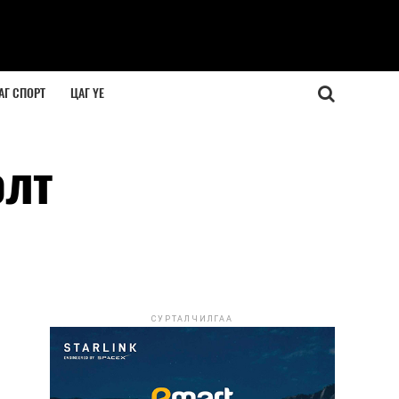
АГ СПОРТ
ЦАГ ҮЕ
элт
СУРТАЛЧИЛГАА