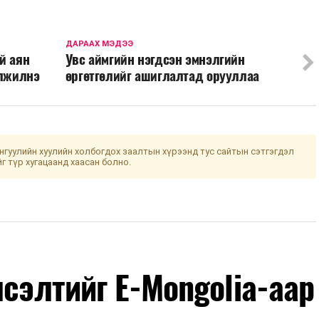
ДАРААХ МЭДЭЭ
й аян
Увс аймгийн нэгдсэн эмнэлгийн
элжилнэ
өргөтгөлийг ашиглалтад орууллаа
гуулийн хуулийн холбогдох заалтын хүрээнд тус сайтын сэтгэгдэл
йг түр хугацаанд хаасан болно.
лсэлтийг E-Mongolia-аар