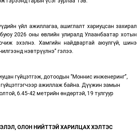
ж гэрээнд гарын үсэг зурлаа” гэв.
үүдийн үйл ажиллагаа, ашиглалт хариуцсан захирал
 буюу 2026 оны өвлийн улиралд Улаанбаатар хотын
рчиж эхэлнэ. Хамгийн найдвартай аюулгүй, шинэ
чилгээнд нэвтрүүлнэ” гэлээ.
иуцан гүйцэтгэж, дотоодын “Моннис инженеринг”,
н гүйцэтгэгчээр ажиллаж байна. Дүүжин замын
оолтой, 6.45-42 метрийн өндөртэй, 19 тулгуур
ЭЛЭЛ, ОЛОН НИЙТТЭЙ ХАРИЛЦАХ ХЭЛТЭС