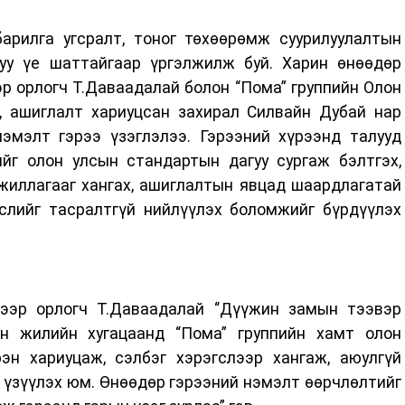
рилга угсралт, тоног төхөөрөмж суурилуулалтын
уу үе шаттайгаар үргэлжилж буй. Харин өнөөдөр
р орлогч Т.Даваадалай болон “Пома” группийн Олон
, ашиглалт хариуцсан захирал Силвайн Дубай нар
мэлт гэрээ үзэглэлээ. Гэрээний хүрээнд талууд
йг олон улсын стандартын дагуу сургаж бэлтгэх,
жиллагааг хангах, ашиглалтын явцад шаардлагатай
гслийг тасралтгүй нийлүүлэх боломжийг бүрдүүлэх
гээр орлогч Т.Даваадалай “Дүүжин замын тээвэр
н жилийн хугацаанд “Пома” группийн хамт олон
рэн хариуцаж, сэлбэг хэрэгслээр хангаж, аюулгүй
 үзүүлэх юм. Өнөөдөр гэрээний нэмэлт өөрчлөлтийг