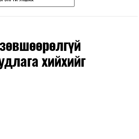
дрүүдэд E-Mongolia системээр бүртгэнэ.
гийн баг сургуулиуд дээр ажиллахгүй.
 зөвшөөрөлгүй
удлага хийхийг
маар эхэлнэ.
нхимаар үргэлжилнэ.
утнуудыг дотуур байранд оруулж эхэлнэ.
ны зохицуулалт
өдрүүдэд нийслэлийн бүх сургууль, цэцэрлэгт ажлын
 аливаа арга хэмжээ зохион байгуулахгүй болно.