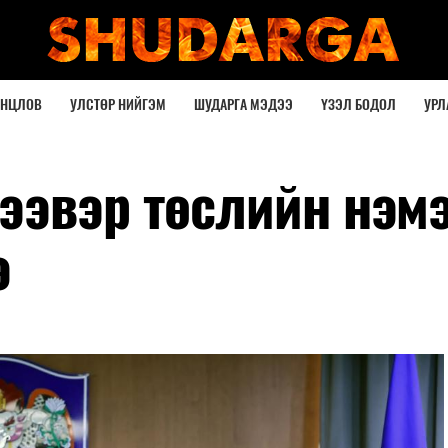
ОНЦЛОВ
УЛСТӨР НИЙГЭМ
ШУДАРГА МЭДЭЭ
ҮЗЭЛ БОДОЛ
УРЛ
ээвэр төслийн нэм
э