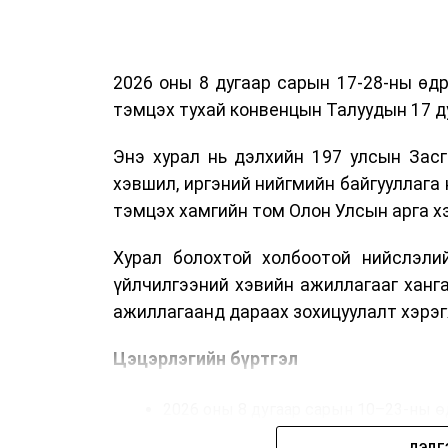
2026 оны 8 дугаар сарын 17-28-ны ө
тэмцэх тухай конвенцын Талуудын 17 ду
Энэ хурал нь дэлхийн 197 улсын Засг
хэвшил, иргэний нийгмийн байгууллага 
тэмцэх хамгийн том Олон Улсын арга 
Хурал болохтой холбоотой нийслэлий
үйлчилгээний хэвийн ажиллагааг ханг
ажиллагаанд дараах зохицуулалт хэрэг
Цэцэрлэгийн бүртгэл
2026 оны 8 дугаар сарын 10–23-ны ө
ДЭЛГ