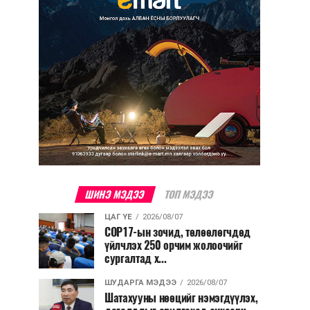
ШИНЭ МЭДЭЭ
ТОП МЭДЭЭ
ЦАГ ҮЕ
2026/08/07
COP17-ын зочид, төлөөлөгчдөд
үйлчлэх 250 орчим жолоочийг
сургалтад х...
ШУДАРГА МЭДЭЭ
2026/08/07
Шатахууны нөөцийг нэмэгдүүлэх,