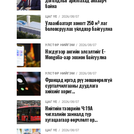
доголдлыг арилгахад анхаарч
байна
ЦАГ ҮЕ
2026/08/07
Улаанбаатарт хоногт 250 м³ лаг
боловсруулах үйлдвэр байгуулна
УЛСТӨР НИЙГЭМ
2026/08/07
Нэгдүгээр ангийн элсэлтийг E-
Mongolia-аар зохион байгуулна
УЛСТӨР НИЙГЭМ
2026/08/07
Францад иргэд рүү зөвшөөрөлгүй
сурталчилгааны дуудлага
хийхийг хориг...
ЦАГ ҮЕ
2026/08/07
Нийтийн тээврийн Ч:19А
чиглэлийн замналд түр
хугацаагаар өөрчлөлт ор...
ЦАГ ҮЕ
2026/08/07