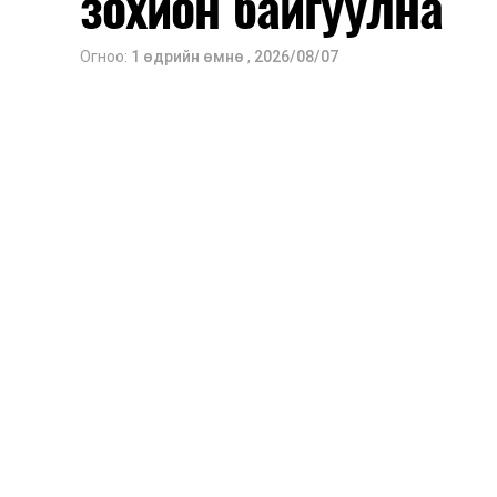
зохион байгуулна
Огноо:
1 өдрийн өмнө
,
2026/08/07