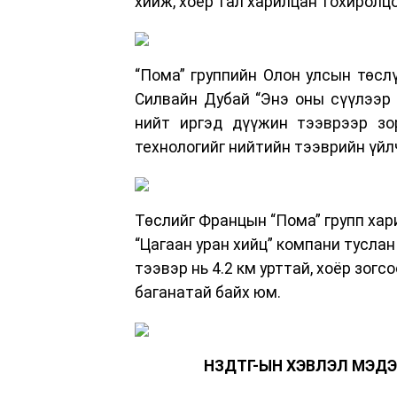
хийж, хоёр тал харилцан тохиролцо
“Пома” группийн Олон улсын төсл
Силвайн Дубай “Энэ оны сүүлээр
нийт иргэд дүүжин тээврээр зо
технологийг нийтийн тээврийн үйл
Төслийг Францын “Пома” групп хар
“Цагаан уран хийц” компани тусла
тээвэр нь 4.2 км урттай, хоёр зогс
баганатай байх юм.
НЗДТГ-ЫН ХЭВЛЭЛ МЭДЭ