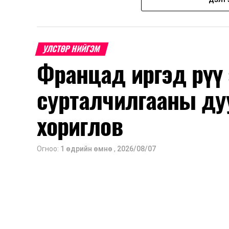
Нэгдүгээр ангийн элсэлт
2026 оны 8 дугаар сарын 17–28-ны ө
Энэ хугацаанд хүүхэд бүртгэх дэмжлэ
УЛСТӨР НИЙГЭМ
Францад иргэд рүү
Их, дээд сургуулийн хичээл
сурталчилгааны ду
2026 оны 9 дүгээр сарын 1-нээс цахи
2026 оны 9 дүгээр сарын 14-нөөс та
хориглов
Оюутны дотуур байр
Огноо:
1 өдрийн өмнө
,
2026/08/07
2026 оны 9 дүгээр сарын 13-наас ою
Сургууль, цэцэрлэгийн үйл ажиллагаа
2026 оны 8 дугаар сарын 17–28-ны 
байранд элсэлт, бүртгэл болон бусад