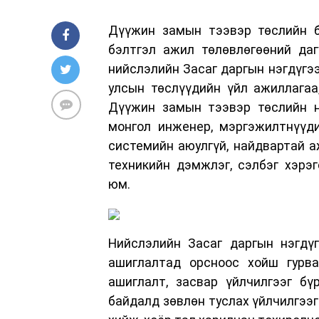
Дүүжин замын тээвэр төслийн ба
бэлтгэл ажил төлөвлөгөөний даг
нийслэлийн Засаг даргын нэгдүгээ
улсын төслүүдийн үйл ажиллагаа
Дүүжин замын тээвэр төслийн нэ
монгол инженер, мэргэжилтнүүди
системийн аюулгүй, найдвартай а
техникийн дэмжлэг, сэлбэг хэрэ
юм.
Нийслэлийн Засаг даргын нэгдү
ашиглалтад орсноос хойш гурва
ашиглалт, засвар үйлчилгээг бү
байдалд зөвлөн туслах үйлчилгээг