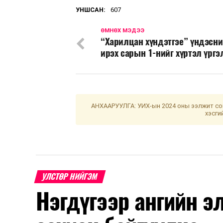
УНШСАН:
607
ӨМНӨХ МЭДЭЭ
“Харилцан хүндэтгэе” үндэсни
ирэх сарын 1-нийг хүртэл үрг
АНХААРУУЛГА: УИХ-ын 2024 оны ээлжит сон
хэсги
УЛСТӨР НИЙГЭМ
Нэгдүгээр ангийн э