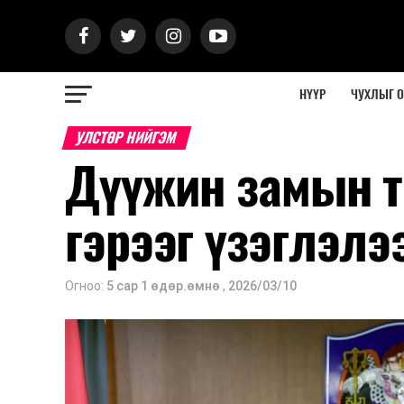
НҮҮР
ЧУХЛЫГ 
УЛСТӨР НИЙГЭМ
Дүүжин замын т
гэрээг үзэглэлэ
Огноо:
5 сар 1 өдөр.өмнө
,
2026/03/10