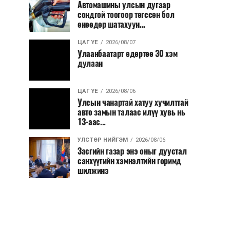
Автомашины улсын дугаар
сондгой тоогоор төгссөн бол
өнөөдөр шатахуун...
ЦАГ ҮЕ
2026/08/07
Улаанбаатарт өдөртөө 30 хэм
дулаан
ЦАГ ҮЕ
2026/08/06
Улсын чанартай хатуу хучилттай
авто замын талаас илүү хувь нь
13-аас...
УЛСТӨР НИЙГЭМ
2026/08/06
Засгийн газар энэ оныг дуустал
санхүүгийн хэмнэлтийн горимд
шилжинэ