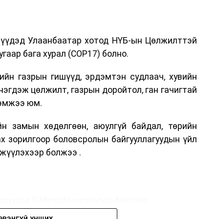
дрүүдэд Улаанбаатар хотод НҮБ-ын Цөлжилттэй
гаар бага хурал (COP17) болно.
ийн газрын гишүүд, эрдэмтэн судлаач, хувийн
нэгдэж цөлжилт, газрын доройтол, ган гачигтай
хэмжээ юм.
н замын хөдөлгөөн, аюулгүй байдал, төрийн
ах зорилгоор боловсролын байгууллагуудын үйл
жүүлэхээр болжээ .
дрүүдэд E-Mongolia системээр бүртгэнэ.
ЭРЭНГҮЙ УНШИХ