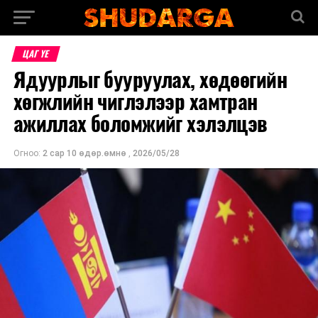
ЦАГ ҮЕ
Ядуурлыг бууруулах, хөдөөгийн
хөгжлийн чиглэлээр хамтран
ажиллах боломжийг хэлэлцэв
Огноо:
2 сар 10 өдөр.өмнө
,
2026/05/28