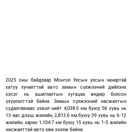
БНХАУ-ын Хөдөө аж ахуй, хөдөөгийн хөгжлийн сайд
Жан Жу газрын тогтвортой менежмент, хөдөөгийн
хөгжил, уур амьсгалын өөрчлөлтөд дасан зохицох
бодлого, иргэдийн амьжиргааг бэхжүүлэх чиглэлээр
хоёр улсын хамтын ажиллагааг шинэ түвшинд хүргэх
2025 оны байдлаар Монгол Улсын улсын чанартай
боломжтойг онцлов. Мөн форумд оролцож буй
хатуу хучилттай авто замын сүлжээний дийлэнх
төлөөлөгчдийн хүрээнд хамтарсан төсөл, хөтөлбөр
хэсэг нь ашиглалтын хугацаа өндөр болсон
хэрэгжүүлэх асуудлыг дэвшүүлэн ажиллах
үзүүлэлттэй байна. Замын сүлжээний насжилтын
боломжтой гэдгээ илэрхийллээ.
судалгаанаас үзвэл нийт 4,038.5 км буюу 56 хувь нь
13-аас дээш жилийн, 2,813.6 км буюу 39 хувь нь 6-12
УНШСАН:
435
жилийн, харин 1,104.7 км буюу 15 хувь нь 1-5 жилийн
ДАРААХ МЭДЭЭ
насжилттай авто зам эзэлж байна.