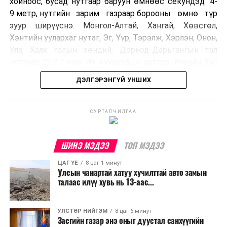
хойноос, бусад нутгаар баруун өмнөөс секундэд 4-
9 метр, нутгийн зарим газраар борооны өмнө түр
зуур ширүүснэ. Монгол-Алтай, Хангай, Хөвсгөл,
Хэнтийн уулархаг нутаг, Эг, Үүр, Тэрэлж, Хэрлэн, Онон,
Улз, Халх голын хөндий, Дорнод-Дарьгангын тал
нутгаар 22-27 хэм, Их нууруудын хотгор, говийн бүс
нутгийн өмнөд хэсгээр 34-39 хэм, бусад нутгаар 27-
ДЭЛГЭРЭНГҮЙ УНШИХ
32 хэм дулаан байна.
УЛААНБААТАР ХОТ ОРЧМООР:
СУРТАЛЧИЛГАА
Багавтар
үүлтэй. Бороо орохгүй. Салхи баруун
хойноос секундэд 4-9 метр. 27-29 хэм
ШИНЭ МЭДЭЭ
ТОП МЭДЭЭ
дулаан байна.
ЦАГ ҮЕ
8 цаг 1 минут
Улсын чанартай хатуу хучилттай авто замын
БАГАНУУР ОРЧМООР:
Багавтар үүлтэй.
талаас илүү хувь нь 13-аас...
Бороо орохгүй. Салхи баруун хойноос
секундэд 4-9 метр. 25-27 хэм дулаан
байна.
УЛСТӨР НИЙГЭМ
8 цаг 6 минут
Засгийн газар энэ оныг дуустал санхүүгийн