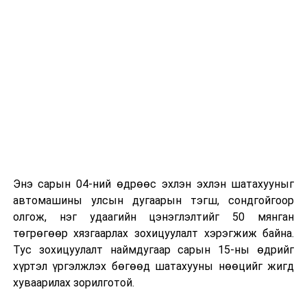
байна
гэж Зам, тээврийн яамнаас мэдээллээ.
Энэ сарын 04-ний өдрөөс эхлэн эхлэн шатахууныг
автомашины улсын дугаарын тэгш, сондгойгоор
олгож, нэг удаагийн цэнэглэлтийг 50 мянган
төгрөгөөр хязгаарлах зохицуулалт хэрэгжиж байна.
Тус зохицуулалт наймдугаар сарын 15-ны өдрийг
хүртэл үргэлжлэх бөгөөд шатахууны нөөцийг жигд
хуваарилах зорилготой.