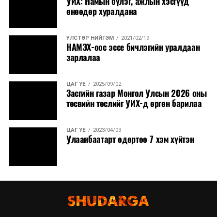
УИХ: Намын бүлэг, ажлын хэсгүүд
нутгаар сэрүүснэ.
өнөөдөр хуралдана
УЛСТӨР НИЙГЭМ
2021/02/19
НАМЭХ-оос эссе бичлэгийн уралдаан
зарлалаа
ЦАГ ҮЕ
2025/09/02
Засгийн газар Монгол Улсын 2026 оны
төсвийн төслийг УИХ-д өргөн барилаа
ЦАГ ҮЕ
2023/04/03
Улаанбаатарт өдөртөө 7 хэм хүйтэн