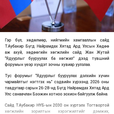
Гэр бүл, хөдөлмөр, нийгмийн хамгааллын сайд
Т.Аубакир Бүгд Найрамдах Хятад Ард Улсын Хөдөө
аж ахуй, хөдөөгийн хөгжлийн сайд Жан Жутай
“Ядуурлыг бууруулах ба хөгжил” дээд түвшний
форумын үеэр хүндэт зочны хувиар уулзлаа.
Тус форумыг “Ядуурлыг бууруулах дэлхийн хүчин
чармайлтыг нэгтгэх нь” сэдвийн хүрээнд 2026 оны
тавдугаар сарын 26-28-нд Бүгд Найрамдах Хятад Ард
Улс санаачлан Бээжин хотноо зохион байгуулж байна.
Сайд Т.Аубакир НҮБ-ын 2030 он хүртэлх Тогтвортой
хөгжлийн зорилтын хэрэгжилтийг дэмжих,