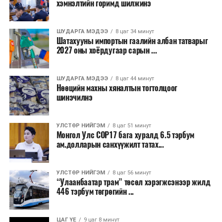
хэмнэлтийн горимд шилжинэ
ТЭРЭЛЖ ОРЧМООР:
Багавтар үүлтэй.
Бороо орохгүй. Салхи баруун хойноос
секундэд 4-9 метр. 25-27 хэм дулаан
ШУДАРГА МЭДЭЭ
8 цаг 34 минут
байна.
Шатахууны импортын гаалийн албан татварыг
2027 оны хоёрдугаар сарын ...
2026 оны наймдугаар сарын 07-ноос
2026 оны наймдугаар сарын 11-нийг хүртэлх
ШУДАРГА МЭДЭЭ
8 цаг 44 минут
Нөөцийн махны хяналтын тогтолцоог
цаг агаарын урьдчилсан төлөв
шинэчилнэ
Наймдугаар сарын 7-нд баруун болон төвийн
аймгуудын нутгийн хойд хэсгээр, 8-нд баруун
УЛСТӨР НИЙГЭМ
8 цаг 51 минут
Монгол Улс COP17 бага хуралд 6.5 тэрбум
аймгуудын нутгийн хойд хэсэг, төвийн
ам.долларын санхүүжилт татах...
аймгуудын нутгийн зарим газраар, 9-нд баруун
аймгуудын нутгийн зүүн, говийн аймгуудын
нутгийн хойд, зүүн аймгуудын нутгийн баруун
УЛСТӨР НИЙГЭМ
8 цаг 56 минут
“Улаанбаатар трам” төсөл хэрэгжсэнээр жилд
хэсэг, төвийн аймгуудын ихэнх нутгаар, 10-нд
446 тэрбум төгрөгийн ...
төв, зүүн, говийн аймгуудын ихэнх нутгаар
бороо, дуу цахилгаантай аадар бороо орно. Салхи
ихэнх хугацаанд секундэд 5-10 метр, 9-нд
ЦАГ ҮЕ
9 цаг 8 минут