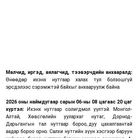
Малчид, иргэд, аялагчид, тээвэрчдийн анхааралд:
Өнөөдөр ихэнх нутгаар халах тул болзошгүй
эрсдэлээс сэрэмжтэй байхыг анхааруулж байна.
2026 оны наймдугаар сарын 06-ны 08 цагаас 20 цаг
хүртэл:
Ихэнх нутгаар солигдмол үүлтэй. Монгол-
Алтай, Хөвсгөлийн уулархаг нутаг, Дорнод-
Дарьгангын тал нутгаар бороо, дуу цахилгаантай
аадар бороо орно. Салхи нутгийн зүүн хэсгээр баруун