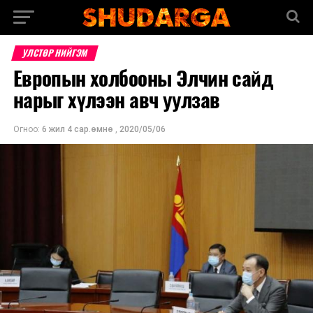
УЛСТӨР НИЙГЭМ
Европын холбооны Элчин сайд
нарыг хүлээн авч уулзав
Огноо:
6 жил 4 сар.өмнө
,
2020/05/06