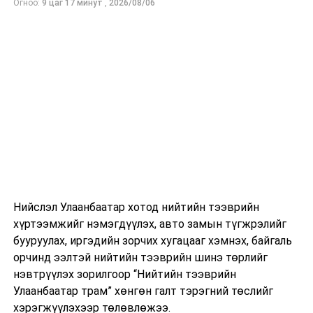
Огноо:
9 цаг 17 минут
,
2026/08/06
Нийслэл Улаанбаатар хотод нийтийн тээврийн
хүртээмжийг нэмэгдүүлэх, авто замын түгжрэлийг
бууруулах, иргэдийн зорчих хугацааг хэмнэх, байгаль
орчинд ээлтэй нийтийн тээврийн шинэ төрлийг
нэвтрүүлэх зорилгоор “Нийтийн тээврийн
Улаанбаатар трам” хөнгөн галт тэрэгний төслийг
хэрэгжүүлэхээр төлөвлөжээ.