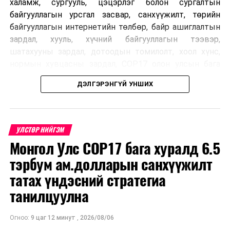
халамж, сургууль, цэцэрлэг болон сургалтын
байгууллагын урсгал засвар, санхүүжилт, төрийн
байгууллагын интернетийн төлбөр, байр ашиглалтын
зардал, хууль, хүчний байгууллагын тээвэр,
шатахууны зардал, дотоодын томилолт, хоол хүнс,
нормын хувцасны зардал, COP17 олон улсын бага
хурлын зардал, Засгийн газрын өр, орон нутгийн нөөц
ДЭЛГЭРЭНГҮЙ УНШИХ
хөрөнгийн санхүүжилтийг хэвийн үргэлжлүүлэхээр
шийдвэрлэжээ.
Харин дараах зардлыг хязгаарлахаар болсон байна.
УЛСТӨР НИЙГЭМ
Үүнд:
Монгол Улс COP17 бага хуралд 6.5
тэрбум ам.долларын санхүүжилт
Олон улсын болон Засгийн газрын
шийдвэртэйгээс бусад хурал, зөвлөгөөн, ой,
татах үндэсний стратегиа
тэмдэглэлт өдөр, найр наадам, соёлын арга
танилцуулна
хэмжээ;
Урьдчилан төлөвлөсөн төрийн өндөр албан
Огноо:
9 цаг 12 минут
,
2026/08/06
тушаалтны томилолтоос бусад гадаад