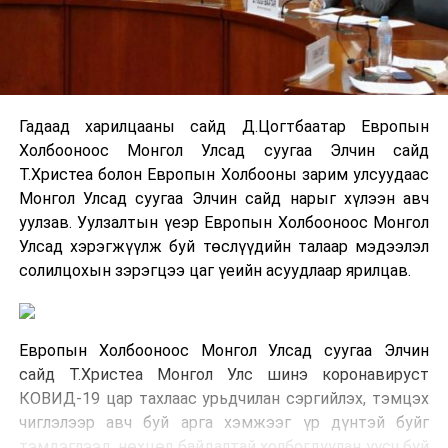
Гадаад харилцааны сайд Д.Цогтбаатар Европын
Холбооноос Монгол Улсад суугаа Элчин сайд
Т.Христеа болон Европын Холбооны зарим улсуудаас
Монгол Улсад суугаа Элчин сайд нарыг хүлээн авч
уулзав. Уулзалтын үеэр Европын Холбооноос Монгол
Улсад хэрэгжүүлж буй төслүүдийн талаар мэдээлэл
солилцохын зэрэгцээ цаг үеийн асуудлаар ярилцав.
Европын Холбооноос Монгол Улсад суугаа Элчин
сайд Т.Христеа Монгол Улс шинэ коронавируст
КОВИД-19 цар тахлаас урьдчилан сэргийлэх, тэмцэх
чиглэлээр авч буй арга хэмжээг үр дүнтэй буйг
тэмдэглээд, нөхцөл байдалтай холбогдуулан үүсч буй