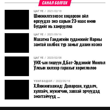
САНАЛ БОЛГОХ
ЦАГ ҮЕ
2021/02/18
Шинжилгээнээс хоцорсон айл
өрхүүдээ энэ сарын 23-наас өмнө
бүгдийг нь хамруулна
ЦАГ ҮЕ
2021/09/16
Махатма Гандигийн гудамжийг Нарны
замтай холбох түр замыг дахин нээнэ
ЦАГ ҮЕ
2023/02/08
УИХ-ын гишүүн Д.Бат-Эрдэнийг Монгол
Улсын хилээр гарахыг хориглолоо
ҮЗЭЛ БОДОЛ
2022/05/18
Х.Янжингаажид: Даварсан, худалч,
хулгайч, жүжигчин, завхай эрчүүдэд
эмэгтэйчүүд ...