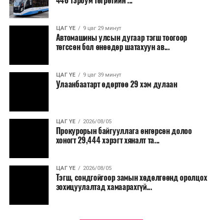
446 тэрбум төгрөгийн ...
“Улаанбаатар трам” төсөл хэрэгжиж, авто замын
ачаалал буурснаар трассын дагуух автомашинуудын
шатахууны хэмнэлт жилд 446 тэрбум төгрөгт хүрэх
ЦАГ ҮЕ
9 цаг 29 минут
Автомашины улсын дугаар тэгш тоогоор
боломжтой гэсэн тооцоог техник, эдийн засгийн
төгссөн бол өнөөдөр шатахуун ав...
үндэслэлд тусгажээ.
Төсөл хэрэгжсэнээр иргэдийн зорчих хугацаа
ЦАГ ҮЕ
9 цаг 39 минут
Улаанбаатарт өдөртөө 29 хэм дулаан
богиносож, түгжрэлээс үүдэлтэй эдийн засгийн
алдагдал буурахын зэрэгцээ аюулгүй, найдвартай,
тав тухтай, хүртээмжтэй нийтийн тээврийн шинэ
тогтолцоо бүрдэх ач холбогдолтой юм.
ЦАГ ҮЕ
2026/08/05
Прокурорын байгууллага өнгөрсөн долоо
хоногт 29,444 хэрэгт хяналт та...
ЦАГ ҮЕ
2026/08/05
Тэгш, сондгойгоор замын хөдөлгөөнд оролцох
зохицуулалтад хамаарахгүй...