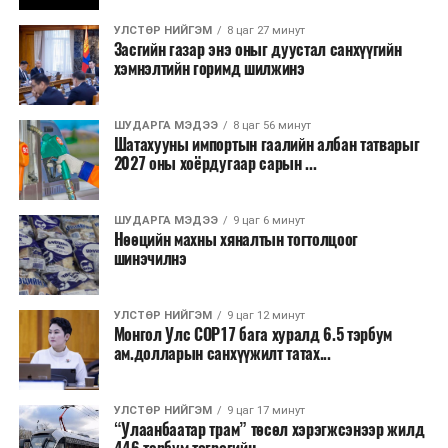
бизнесийн үйл ажиллагаа өргөжих, үл хөдлөх
УЛСТӨР НИЙГЭМ
8 цаг 27 минут
хөрөнгийн үнэ цэнэ өсөх зэрэг эдийн засгийн эерэг
Засгийн газар энэ оныг дуустал санхүүгийн
үр нөлөө үзүүлнэ гэж тооцсон байна.
хэмнэлтийн горимд шилжинэ
Трамвай нь цахилгаан эрчим хүчээр ажилладаг тул
ашиглалтын явцад агаар бохирдуулагч бодис шууд
ШУДАРГА МЭДЭЭ
8 цаг 56 минут
Шатахууны импортын гаалийн албан татварыг
ялгаруулахгүй. Иргэд хувийн автомашинаас их
2027 оны хоёрдугаар сарын ...
багтаамжийн нийтийн тээвэрт шилжсэнээр замын
хөдөлгөөний ачаалал, нүүрстөрөгчийн давхар исэл
ШУДАРГА МЭДЭЭ
9 цаг 6 минут
болон бусад хүлэмжийн хийн ялгарлыг бууруулах ач
Нөөцийн махны хяналтын тогтолцоог
холбогдолтой.
шинэчилнэ
Түгжрэлээс үүдэлтэй эдийн засгийн алдагдлыг
тооцоход нэг автомашин өдөрт дунджаар 2.5 цаг
УЛСТӨР НИЙГЭМ
9 цаг 12 минут
Монгол Улс COP17 бага хуралд 6.5 тэрбум
түгжрэлд саатахдаа 3.45 литр шатахууныг үр ашиггүй
ам.долларын санхүүжилт татах...
зарцуулдаг байна. Ингэснээр нэг жолооч өдөрт
8,238.6 төгрөг, жилд 1.7 сая гаруй төгрөгийн
шатахууны зардлыг зөвхөн түгжрэлд алддаг аж.
УЛСТӨР НИЙГЭМ
9 цаг 17 минут
“Улаанбаатар трам” төсөл хэрэгжсэнээр жилд