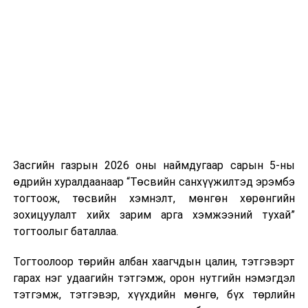
Засгийн газрын 2026 оны наймдугаар сарын 5-ны
өдрийн хуралдаанаар “Төсвийн санхүүжилтэд эрэмбэ
тогтоож, төсвийн хэмнэлт, мөнгөн хөрөнгийн
зохицуулалт хийх зарим арга хэмжээний тухай”
тогтоолыг баталлаа.
Тогтоолоор төрийн албан хаагчдын цалин, тэтгэвэрт
гарах нэг удаагийн тэтгэмж, орон нутгийн нэмэгдэл
тэтгэмж, тэтгэвэр, хүүхдийн мөнгө, бүх төрлийн