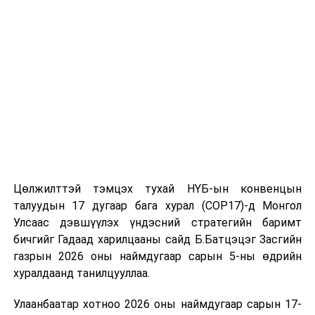
томилолт, гадаадын зочин хүлээн авах зардал;
Зайлшгүй шаардлагагүй тоног төхөөрөмж,
тавилга, автомашин худалдан авах;
Батлан хамгаалах, хууль зүйн салбараас бусад
сургалт, дадлага;
Хуулиар заавал мэдээлэхээс бусад кино,
контент, хэвлэлийн зардал;
Заавал олгохоос бусад тэтгэмж, урамшуулал.
Санхүүгийн хэмнэлтийн горимыг 2026 оны
Цөлжилттэй тэмцэх тухай НҮБ-ын конвенцын
арванхоёрдугаар сарын 31 хүртэл мөрдөнө. Харин
талуудын 17 дугаар бага хурал (COP17)-д Монгол
эрүүл мэндийн салбар уг хэмнэлтийн горимд
Улсаас дэвшүүлэх үндэсний стратегийн баримт
хамрагдахгүй бөгөөд цэцэрлэг, сургуулийн хүүхдийн
бичгийг Гадаад харилцааны сайд Б.Батцэцэг Засгийн
эрт илрүүлэг, вакцинжуулалт, томуу, томуу төст
газрын 2026 оны наймдугаар сарын 5-ны өдрийн
өвчний эсрэг арга хэмжээ зэрэг зайлшгүй
хуралдаанд танилцууллаа.
шаардлагатай ажлууд төлөвлөгөөний дагуу
Улаанбаатар хотноо 2026 оны наймдугаар сарын 17-
үргэлжилнэ гэж Ерөнхий сайд Н.Учрал онцоллоо.