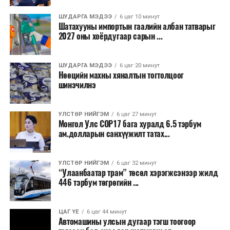
Бороо орохгүй. Салхи баруун хойноос
секундэд 4-9 метр. 25-27 хэм дулаан
ШУДАРГА МЭДЭЭ
6 цаг 10 минут
байна.
Шатахууны импортын гаалийн албан татварыг
2027 оны хоёрдугаар сарын ...
2026 оны наймдугаар сарын 07-ноос
2026 оны наймдугаар сарын 11-нийг хүртэлх
ШУДАРГА МЭДЭЭ
6 цаг 20 минут
Нөөцийн махны хяналтын тогтолцоог
цаг агаарын урьдчилсан төлөв
шинэчилнэ
Наймдугаар сарын 7-нд баруун болон төвийн
аймгуудын нутгийн хойд хэсгээр, 8-нд баруун
УЛСТӨР НИЙГЭМ
6 цаг 27 минут
Монгол Улс COP17 бага хуралд 6.5 тэрбум
аймгуудын нутгийн хойд хэсэг, төвийн
ам.долларын санхүүжилт татах...
аймгуудын нутгийн зарим газраар, 9-нд баруун
аймгуудын нутгийн зүүн, говийн аймгуудын
нутгийн хойд, зүүн аймгуудын нутгийн баруун
УЛСТӨР НИЙГЭМ
6 цаг 32 минут
“Улаанбаатар трам” төсөл хэрэгжсэнээр жилд
хэсэг, төвийн аймгуудын ихэнх нутгаар, 10-нд
446 тэрбум төгрөгийн ...
төв, зүүн, говийн аймгуудын ихэнх нутгаар
бороо, дуу цахилгаантай аадар бороо орно. Салхи
ихэнх хугацаанд секундэд 5-10 метр, 9-нд
ЦАГ ҮЕ
6 цаг 44 минут
Автомашины улсын дугаар тэгш тоогоор
Алтайн салбар уулс, Арц-Богдын өвөр