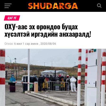
ЦАГ ҮЕ
ОХУ-аас эх орондоо буцах
хүсэлтэй иргэдийн анхааралд!
Огноо:
6 жил 1 сар.өмнө
,
2020/08/06