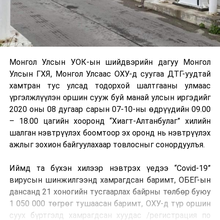
Монгол Улсын УОК-ын шийдвэрийн дагуу Монгол
Улсын ГХЯ, Монгол Улсаас ОХУ-д суугаа ДТГ-уудтай
хамтран тус улсад тодорхой шалтгааны улмаас
үргэлжлүүлэн оршин сууж буй манай улсын иргэдийг
2020 оны 08 дугаар сарын 07-10-ны өдрүүдийн 09.00
– 18.00 цагийн хооронд “Хиагт-Алтанбулаг” хилийн
шалган нэвтрүүлэх боомтоор эх оронд нь нэвтрүүлэх
ажлыг зохион байгуулахаар товлосныг сонордуулъя.
Иймд та бүхэн хилээр нэвтрэх үедээ “Covid-19”
вирусын шинжилгээнд хамрагдсан баримт, ОБЕГ-ын
дансанд 21 хоногийн тусгаарлах байрны төлбөр буюу
1 050 000 төгрөг тушаасан баримт, ОХУ-д түр оршин
суух бүртгэлд хамрагдсан хуудас /регистрация по