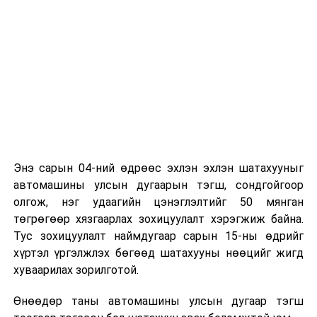
Энэ сарын 04-ний өдрөөс эхлэн эхлэн шатахууныг
автомашины улсын дугаарын тэгш, сондгойгоор
олгож, нэг удаагийн цэнэглэлтийг 50 мянган
төгрөгөөр хязгаарлах зохицуулалт хэрэгжиж байна.
Тус зохицуулалт наймдугаар сарын 15-ны өдрийг
хүртэл үргэлжлэх бөгөөд шатахууны нөөцийг жигд
хуваарилах зорилготой.
Өнөөдөр таны автомашины улсын дугаар тэгш