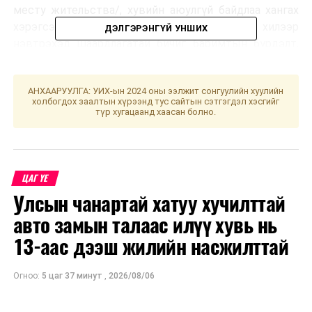
месту жительства/, хувийн аюулгүй байдлаа хангах
хэрэгсэл /амны хаалт, бээлий/ зэрэг улсын хилээр
ДЭЛГЭРЭНГҮЙ УНШИХ
нэвтрэхэд шаардлагатай бичиг баримтын бүрдэлт,
хувийн бэлтгэлээ дор бүрнээ сайтар хангахыг
зөвлөж байна.
АНХААРУУЛГА: УИХ-ын 2024 оны ээлжит сонгуулийн хуулийн
холбогдох заалтын хүрээнд тус сайтын сэтгэгдэл хэсгийг
Монгол Улсаас ОХУ-д суугаа Элчин сайдын яам
түр хугацаанд хаасан болно.
УНШСАН:
4798
ДАРААХ МЭДЭЭ
ЦАГ ҮЕ
Боловсрол, шинжлэх ухааны яамны Төрийн нарийн
бичгийн даргаар Д.Батбаатарыг томиллоо
Улсын чанартай хатуу хучилттай
авто замын талаас илүү хувь нь
ӨМНӨХ МЭДЭЭ
Шинэ Дели-Улаанбаатар чиглэлийн тусгай үүргийн
13-аас дээш жилийн насжилттай
онгоц газардлаа
Огноо:
5 цаг 37 минут
,
2026/08/06