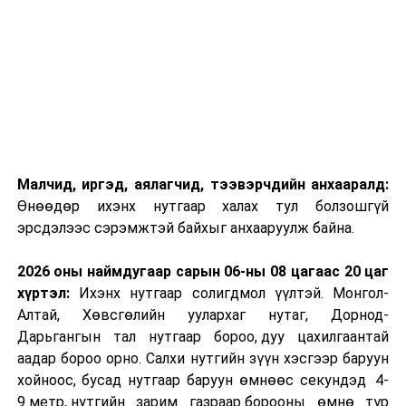
Малчид, иргэд, аялагчид, тээвэрчдийн анхааралд:
Өнөөдөр ихэнх нутгаар халах тул болзошгүй
эрсдэлээс сэрэмжтэй байхыг анхааруулж байна.
2026 оны наймдугаар сарын 06-ны 08 цагаас 20 цаг
хүртэл:
Ихэнх нутгаар солигдмол үүлтэй. Монгол-
Алтай, Хөвсгөлийн уулархаг нутаг, Дорнод-
Дарьгангын тал нутгаар бороо, дуу цахилгаантай
аадар бороо орно. Салхи нутгийн зүүн хэсгээр баруун
хойноос, бусад нутгаар баруун өмнөөс секундэд 4-
9 метр, нутгийн зарим газраар борооны өмнө түр