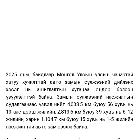
2025 оны байдлаар Монгол Улсын улсын чанартай
хатуу хучилттай авто замын сүлжээний дийлэнх
хэсэг нь ашиглалтын хугацаа өндөр болсон
үзүүлэлттэй байна. Замын сүлжээний насжилтын
судалгаанаас үзвэл нийт 4,038.5 км буюу 56 хувь нь
13-аас дээш жилийн, 2,813.6 км буюу 39 хувь нь 6-12
жилийн, харин 1,104.7 км буюу 15 хувь нь 1-5 жилийн
насжилттай авто зам эзэлж байна.