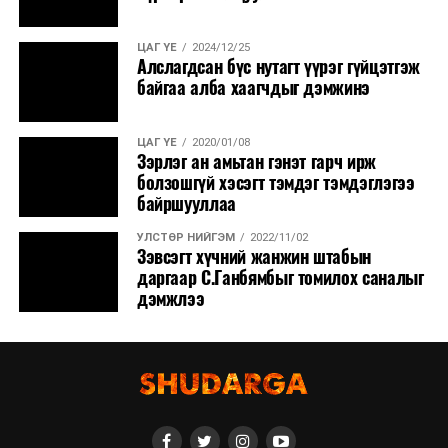
ЦАГ ҮЕ
2024/12/25
Алслагдсан бүс нутагт үүрэг гүйцэтгэж
байгаа алба хаагчдыг дэмжинэ
ЦАГ ҮЕ
2020/01/08
Зэрлэг ан амьтан гэнэт гарч ирж
болзошгүй хэсэгт тэмдэг тэмдэглэгээ
байршууллаа
УЛСТӨР НИЙГЭМ
2022/11/02
Зэвсэгт хүчний жанжин штабын
даргаар С.Ганбямбыг томилох саналыг
дэмжлээ