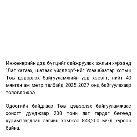
шат, маршрут, хөдөлгөөний зохион байгуулалт,
цагийн менежмент, мэдээлэл дамжуулах журам,
холбогдох байгууллагуудын уялдаа холбоо, аюулгүй
ажиллагааны чиглэлээр жолооч нарыг сургалт, арга
зүйгээр хангаж байна.
Мөн зам тээврийн осол, саатал болон бусад эрсдэл,
онцгой нөхцөл үүссэн үед авах арга хэмжээ, ачаалал
ихтэй нөхцөлд тайван, зөв, шуурхай шийдвэр гаргах,
Инженерийн дэд бүтцийг сайжруулах ажлын хүрээнд
өдөр тутмын ажлын бэлэн байдлыг хангах зэрэг
“Лаг хатаах, шатаах үйлдвэр”-ийг Улаанбаатар хотын
практик ур чадварыг сургалтын хөтөлбөрт тусгажээ.
Төв цэвэрлэх байгууламжийн урд хэсэгт, нийт 40
мянган ам метр талбайд 2025-2027 онд байгуулахаар
Сургалтыг танилцуулах лекц, асуулт-хариулт,
төлөвлөжээ.
жишээнд суурилсан сургалт, багаар ажиллах дасгал,
маршрут болон тээвэрлэлтийн урсгалын зураглалтай
Одоогийн байдлаар Төв цэвэрлэх байгууламжаас
танилцах, онцгой нөхцөлд ажиллах дадлага зэрэг
хоногт дунджаар 238 тонн лаг гардаг бөгөөд
онол, практик хосолсон хэлбэрээр зохион байгуулж
хуримтлагдсан лагийн хэмжээ 843,200 м³-д хүрсэн
байна.
байна.
Сургалтын үеэр COP17 олон улсын бага хурлыг