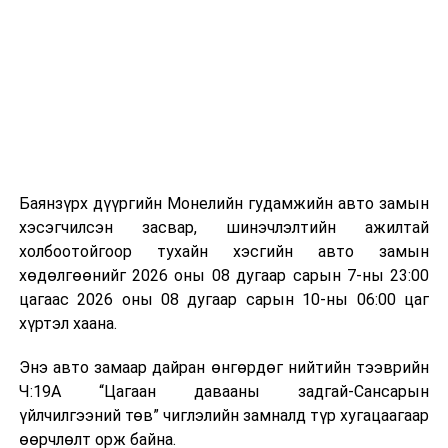
байгууламжаас гардаг лагийг байгаль орчинд аюулгүй
мэдээллээ.
аргаар боловсруулж, эзлэхүүнийг эрс бууруулах
зориулалттай. Лагийг өндөр температурт шатааснаар
эзлэхүүн нь 90 хүртэл хувиар буурч, бактери, вирус
болон бусад өвчин үүсгэгч бичил биетнийг устгах
боломжтой.
Түүнчлэн шаталтын явцад үүсэх дулааныг цахилгаан
болон дулааны эрчим хүч үйлдвэрлэхэд ашиглаж
Баянзүрх дүүргийн Монелийн гудамжийн авто замын
болдог. Зарим технологийн хувьд шаталтын дараа
хэсэгчилсэн засвар, шинэчлэлтийн ажилтай
үлдэх үнснээс фосфор зэрэг ашигт эрдсийг сэргээн
холбоотойгоор тухайн хэсгийн авто замын
авах боломжтой аж.
хөдөлгөөнийг 2026 оны 08 дугаар сарын 7-ны 23:00
цагаас 2026 оны 08 дугаар сарын 10-ны 06:00 цаг
Япон, Герман, Швейцар, Нидерланд, Өмнөд Солонгос
хүртэл хаана.
зэрэг улс лаг хатаах, шатаах технологийг ашиглаж
байна. Тухайлбал, Германд лаг шатаах үйлдвэрээс
Энэ авто замаар дайран өнгөрдөг нийтийн тээврийн
гарсан үнснээс фосфор сэргээн авах технологи
Ч:19А “Цагаан давааны задгай-Сансарын
ашигладаг бол Нидерландад төвлөрсөн лаг
үйлчилгээний төв” чиглэлийн замналд түр хугацаагаар
боловсруулах үйлдвэрүүдээр дулаан, цахилгаан
өөрчлөлт орж байна.