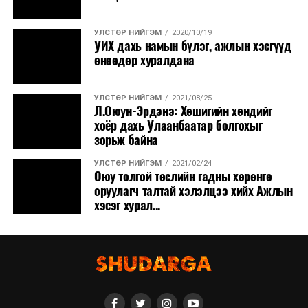
УЛСТӨР НИЙГЭМ
2020/10/19
УИХ дахь намын бүлэг, ажлын хэсгүүд
өнөөдөр хуралдана
УЛСТӨР НИЙГЭМ
2021/08/25
Л.Оюун-Эрдэнэ: Хөшигийн хөндийг
хоёр дахь Улаанбаатар болгохыг
зорьж байна
УЛСТӨР НИЙГЭМ
2021/02/24
Оюу толгой төслийн гадны хөрөнгө
оруулагч талтай хэлэлцээ хийх Ажлын
хэсэг хурал...