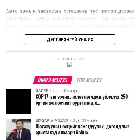
эрчим хүч үйлдвэрлэдэг.
Авто замын засварын хугацаанд тус чиглэл дараах
Ийнхүү лаг хатаах, шатаах технологийг лагийн
зураглалын дагуу үйлчилгээ үзүүлэх тул иргэд та
эзлэхүүнийг бууруулахын зэрэгцээ эрчим хүч
бүхэн зорчилтоо төлөвлөнө үү
гэж Нийтийн тээврийн
үйлдвэрлэх, нөөцийг дахин ашиглах чиглэлээр олон
бодлогын газраас мэдээллээ.
улсад өргөн ашиглаж байна.
ДЭЛГЭРЭНГҮЙ УНШИХ
СУРТАЛЧИЛГАА
ШИНЭ МЭДЭЭ
ТОП МЭДЭЭ
ЦАГ ҮЕ
1 цаг 10 минут
COP17-ын зочид, төлөөлөгчдөд үйлчлэх 250
орчим жолоочийг сургалтад х...
ШУДАРГА МЭДЭЭ
3 цаг 33 минут
Шатахууны нөөцийг нэмэгдүүлэх, доголдлыг
арилгахад анхаарч байна