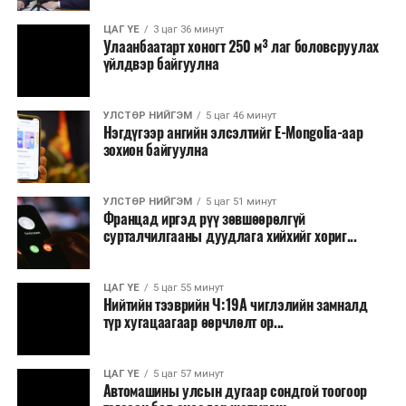
ЦАГ ҮЕ
3 цаг 36 минут
Улаанбаатарт хоногт 250 м³ лаг боловсруулах
үйлдвэр байгуулна
УЛСТӨР НИЙГЭМ
5 цаг 46 минут
Нэгдүгээр ангийн элсэлтийг E-Mongolia-аар
зохион байгуулна
УЛСТӨР НИЙГЭМ
5 цаг 51 минут
Францад иргэд рүү зөвшөөрөлгүй
сурталчилгааны дуудлага хийхийг хориг...
ЦАГ ҮЕ
5 цаг 55 минут
Нийтийн тээврийн Ч:19А чиглэлийн замналд
түр хугацаагаар өөрчлөлт ор...
ЦАГ ҮЕ
5 цаг 57 минут
Автомашины улсын дугаар сондгой тоогоор