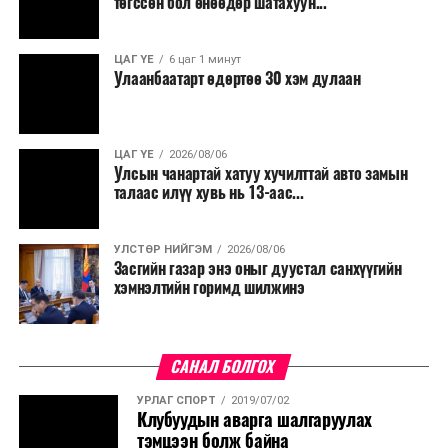
төгссөн бол өнөөдөр шатахуун...
ЦАГ ҮЕ
6 цаг 1 минут
Улаанбаатарт өдөртөө 30 хэм дулаан
ЦАГ ҮЕ
2026/08/06
Улсын чанартай хатуу хучилттай авто замын
талаас илүү хувь нь 13-аас...
УЛСТӨР НИЙГЭМ
2026/08/06
Засгийн газар энэ оныг дуустал санхүүгийн
хэмнэлтийн горимд шилжинэ
САНАЛ БОЛГОХ
УРЛАГ СПОРТ
2019/07/02
Клубуудын аварга шалгаруулах
тэмцээн болж байна