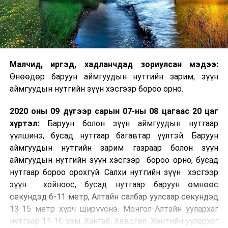
Малч­ид, иргэд, хадланчдад зориулсан мэдээ:
Өнөөдөр баруун аймгуудын нутгийн зарим, зүүн
аймгуудын нутгийн зүүн хэсгээр бороо орно.
2020 оны 09 дүгээр сарын 07-ны 08 цагаас 20 цаг
хүртэл:
Баруун болон зүүн аймгуудын нутгаар
үүлшинэ, бусад нутгаар багавтар үүлтэй. Баруун
аймгуудын нутгийн зарим газраар болон зүүн
аймгуудын нутгийн зүүн хэсгээр бороо орно, бусад
нутгаар бороо орохгүй. Салхи нутгийн зүүн хэсгээр
зүүн хойноос, бусад нутгаар баруун өмнөөс
секундэд 6-11 метр, Алтайн салбар уулсаар секундэд
13-15 метр хүрч ширүүснэ. Монгол-Алтайн уулархаг
нутгаар 11-16 хэм, Хангай, Хөвсгөл, Хэнтийн уулархаг