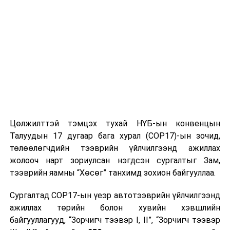
нд зарим газраар секундэд 15-17 метр хүрч
ширүүснэ, бусад хугацаанд секундэд 6-11 метр.
Алтай, Хангай, Хөвсгөл, Хэнтийн уулархаг нутаг,
Хүрэнбэлчир орчим, Идэр, Тэс, Тэрэлж голын
хөндийгөөр шөнөдөө 2 хэм хүйтнээс 3 хэм дулаан,
өдөртөө 15-20 хэм, говийн бүс нутгийн өмнөд
хэсгээр шөнөдөө 11-16 хэм, өдөртөө 26-31 хэм,
бусад нутгаар шөнөдөө 7-12 хэм, өдөртөө 21-26 хэм
дулаан байна. 10-11-нд нутгийн баруун хагаст
сэрүүснэ.
Цөлжилттэй тэмцэх тухай НҮБ-ын конвенцын
Талуудын 17 дугаар бага хурал (COP17)-ын зочид,
ЦАГ УУР, ОРЧНЫ ШИНЖИЛГЭЭНИЙ ГАЗАР
төлөөлөгчдийн тээврийн үйлчилгээнд ажиллах
УРЬДЧИЛАН МЭДЭЭЛЭХ ХЭЛТЭС
жолооч нарт зориулсан нэгдсэн сургалтыг Зам,
тээврийн яамны “Хөсөг” танхимд зохион байгууллаа.
УНШСАН:
2966
ДАРААХ МЭДЭЭ
Сургалтад COP17-ын үеэр автотээврийн үйлчилгээнд
БНСУ-ын Бусан хотод оршин суугаа Монгол иргэдийн
ажиллах төрийн болон хувийн хэвшлийн
анхааралд
байгууллагууд, “Зорчигч тээвэр I, II”, “Зорчигч тээвэр