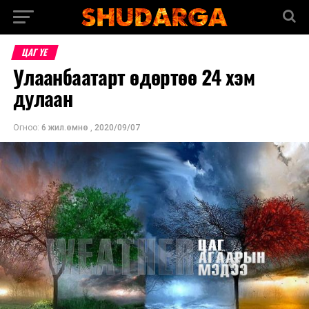
ЦАГ ҮЕ
Улаанбаатарт өдөртөө 24 хэм
дулаан
Огноо:
6 жил.өмнө
,
2020/09/07