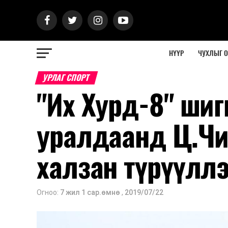
НҮҮР
ЧУХЛЫГ 
УРЛАГ СПОРТ
"Их Хурд-8" ши
уралдаанд Ц.Чи
халзан түрүүлл
Огноо:
7 жил 1 сар.өмнө
,
2019/07/22