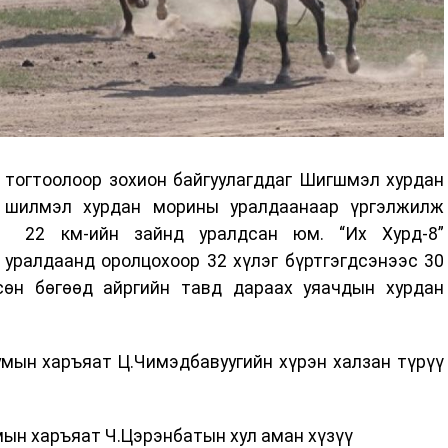
 тогтоолоор зохион байгуулагддаг Шигшмэл хурдан
 шилмэл хурдан морины уралдаанаар үргэлжилж
д 22 км-ийн зайнд уралдсан юм. “Их Хурд-8”
ралдаанд оролцохоор 32 хүлэг бүртгэгдсэнээс 30
сөн бөгөөд айргийн тавд дараах уяачдын хурдан
мын харъяат Ц.Чимэдбавуугийн хүрэн халзан түрүү
мын харъяат Ч.Цэрэнбатын хул аман хүзүү