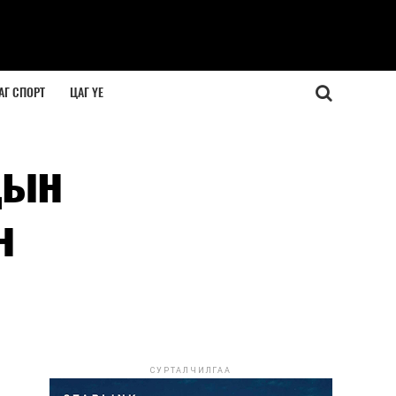
АГ СПОРТ
ЦАГ ҮЕ
дын
н
СУРТАЛЧИЛГАА