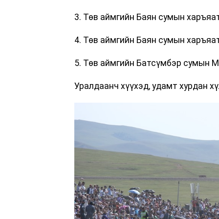
3. Төв аймгийн Баян сумын харъяа
4. Төв аймгийн Баян сумын харъяа
5. Төв аймгийн Батсүмбэр сумын 
Уралдаанч хүүхэд, удамт хурдан х