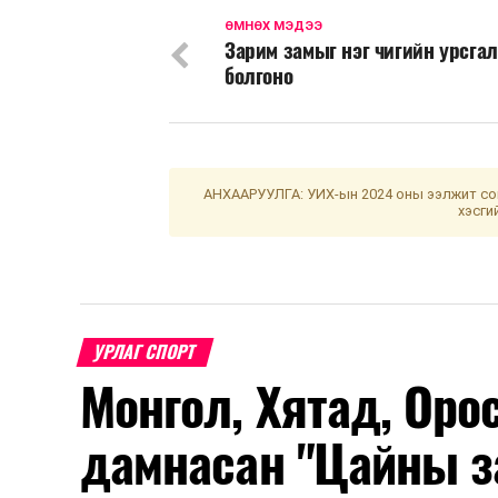
ӨМНӨХ МЭДЭЭ
Зарим замыг нэг чигийн урсга
болгоно
АНХААРУУЛГА: УИХ-ын 2024 оны ээлжит сон
хэсги
УРЛАГ СПОРТ
Монгол, Хятад, Оро
дамнасан "Цайны з