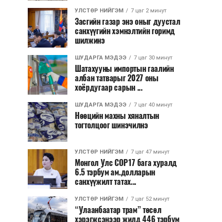
УЛСТӨР НИЙГЭМ
7 цаг 2 минут
Засгийн газар энэ оныг дуустал
санхүүгийн хэмнэлтийн горимд
шилжинэ
ШУДАРГА МЭДЭЭ
7 цаг 30 минут
Шатахууны импортын гаалийн
албан татварыг 2027 оны
хоёрдугаар сарын ...
ШУДАРГА МЭДЭЭ
7 цаг 40 минут
Нөөцийн махны хяналтын
тогтолцоог шинэчилнэ
УЛСТӨР НИЙГЭМ
7 цаг 47 минут
Монгол Улс COP17 бага хуралд
6.5 тэрбум ам.долларын
санхүүжилт татах...
УЛСТӨР НИЙГЭМ
7 цаг 52 минут
“Улаанбаатар трам” төсөл
хэрэгжсэнээр жилд 446 тэрбум