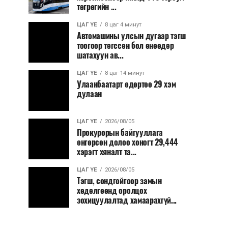
төгрөгийн ...
ЦАГ ҮЕ
8 цаг 4 минут
Автомашины улсын дугаар тэгш
тоогоор төгссөн бол өнөөдөр
шатахуун ав...
ЦАГ ҮЕ
8 цаг 14 минут
Улаанбаатарт өдөртөө 29 хэм
дулаан
ЦАГ ҮЕ
2026/08/05
Прокурорын байгууллага
өнгөрсөн долоо хоногт 29,444
хэрэгт хяналт та...
ЦАГ ҮЕ
2026/08/05
Тэгш, сондгойгоор замын
хөдөлгөөнд оролцох
зохицуулалтад хамаарахгүй...