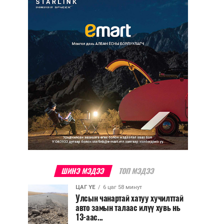
ШИНЭ МЭДЭЭ
ТОП МЭДЭЭ
ЦАГ ҮЕ
6 цаг 58 минут
Улсын чанартай хатуу хучилттай
авто замын талаас илүү хувь нь
13-аас...