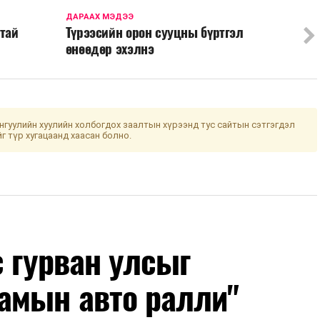
ДАРААХ МЭДЭЭ
лтай
Түрээсийн орон сууцны бүртгэл
өнөөдөр эхэлнэ
гуулийн хуулийн холбогдох заалтын хүрээнд тус сайтын сэтгэгдэл
йг түр хугацаанд хаасан болно.
с гурван улсыг
амын авто ралли"