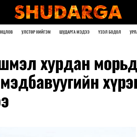
ОНЦЛОВ
УЛСТӨР НИЙГЭМ
ШУДАРГА МЭДЭЭ
ҮЗЭЛ БОДОЛ
УРЛ
гшмэл хурдан морь
мэдбавуугийн хүрэ
ээ