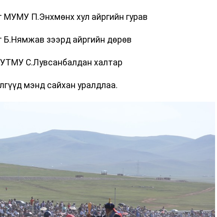
т МУМУ П.Энхмөнх хул айргийн гурав
т Б.Нямжав зээрд айргийн дөрөв
МУТМУ С.Лувсанбалдан халтар
үлгүүд мэнд сайхан уралдлаа.