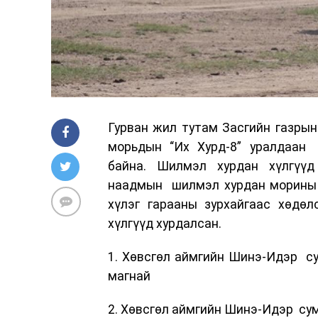
Гурван жил тутам Засгийн газрын
морьдын “Их Хурд-8” уралдаан
байна. Шилмэл хурдан хүлгүү
наадмын шилмэл хурдан морины у
хүлэг гарааны зурхайгаас хөдөл
хүлгүүд хурдалсан.
1. Хөвсгөл аймгийн Шинэ-Идэр су
магнай
2. Хөвсгөл аймгийн Шинэ-Идэр су