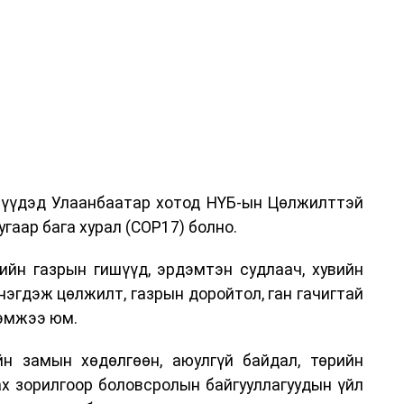
дрүүдэд Улаанбаатар хотод НҮБ-ын Цөлжилттэй
гаар бага хурал (COP17) болно.
ийн газрын гишүүд, эрдэмтэн судлаач, хувийн
нэгдэж цөлжилт, газрын доройтол, ган гачигтай
хэмжээ юм.
н замын хөдөлгөөн, аюулгүй байдал, төрийн
ах зорилгоор боловсролын байгууллагуудын үйл