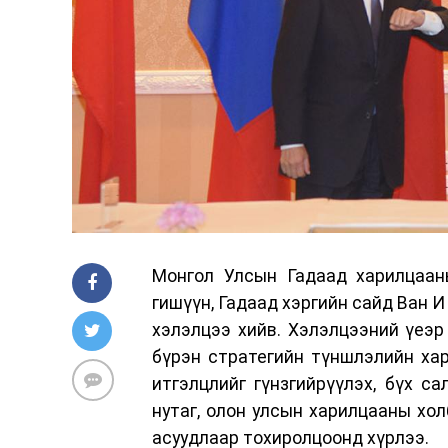
Монгол Улсын Гадаад харилцаан
гишүүн, Гадаад хэргийн сайд Ван И
хэлэлцээ хийв. Хэлэлцээний үеэ
бүрэн стратегийн түншлэлийн хар
итгэлцлийг гүнзгийрүүлэх, бүх с
нутаг, олон улсын харилцааны хол
асуудлаар тохиролцоонд хүрлээ.