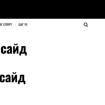
АГ СПОРТ
ЦАГ ҮЕ
 сайд
 сайд