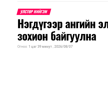
УЛСТӨР НИЙГЭМ
Нэгдүгээр ангийн э
зохион байгуулна
Огноо:
1 цаг 39 минут
,
2026/08/07