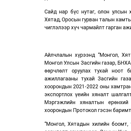
Сайд нар бүс нутаг, олон улсын
Хятад, Оросын гурван талын хамты
чиглэлээр хүч чармайлт гарган аж
Айлчлалын хүрээнд “Монгол, Хят
Монгол Улсын Засгийн газар, БНХА
өөрчлөлт оруулах тухай ноот б
ажиллагааны тухай Засгийн газ
хоорондын 2021-2022 оны хамтран
экспортлох үеийн хяналт шалгал
Мэргэжлийн хяналтын ерөнхий 
хоорондын Протокол гэсэн баримт 
“Монгол, Хятадын хилийн боомт, 