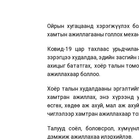
Ойрын хугацаанд хэрэгжүүлэх бо
хамтын ажиллагааны голлох механ
Ковид-19 цар тахлаас урьдчила
зэрэгцээ худалдаа, эдийн засгийн
ахицыг бататгах, хоёр талын томо
ажиллахаар боллоо.
Хоёр талын худалдааны эргэлтийг
хамтран ажиллах, энэ хүрээнд у
өсгөх, хөдөө аж ахуй, мал аж аху
чиглэлээр хамтран ажиллахаар то
Талууд соёл, боловсрол, хүмүүн
дэмжиж ажиллахаа илэрхийлэв.