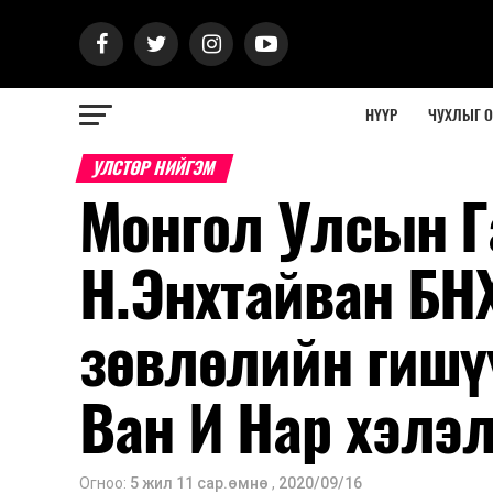
НҮҮР
ЧУХЛЫГ 
УЛСТӨР НИЙГЭМ
Монгол Улсын Г
Н.Энхтайван БН
зөвлөлийн гишү
Ван И Нар хэлэ
Огноо:
5 жил 11 сар.өмнө
,
2020/09/16