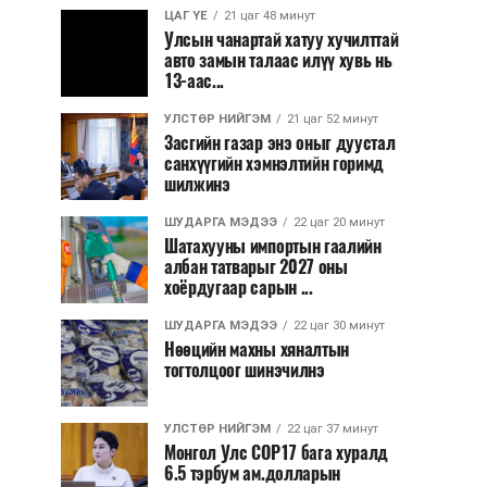
ЦАГ ҮЕ
21 цаг 48 минут
Улсын чанартай хатуу хучилттай
авто замын талаас илүү хувь нь
13-аас...
УЛСТӨР НИЙГЭМ
21 цаг 52 минут
Засгийн газар энэ оныг дуустал
санхүүгийн хэмнэлтийн горимд
шилжинэ
ШУДАРГА МЭДЭЭ
22 цаг 20 минут
Шатахууны импортын гаалийн
албан татварыг 2027 оны
хоёрдугаар сарын ...
ШУДАРГА МЭДЭЭ
22 цаг 30 минут
Нөөцийн махны хяналтын
тогтолцоог шинэчилнэ
УЛСТӨР НИЙГЭМ
22 цаг 37 минут
Монгол Улс COP17 бага хуралд
6.5 тэрбум ам.долларын