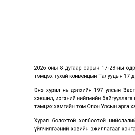
2026 оны 8 дугаар сарын 17-28-ны ө
тэмцэх тухай конвенцын Талуудын 17 ду
Энэ хурал нь дэлхийн 197 улсын Засг
хэвшил, иргэний нийгмийн байгууллага 
тэмцэх хамгийн том Олон Улсын арга 
Хурал болохтой холбоотой нийслэлий
үйлчилгээний хэвийн ажиллагааг ханг