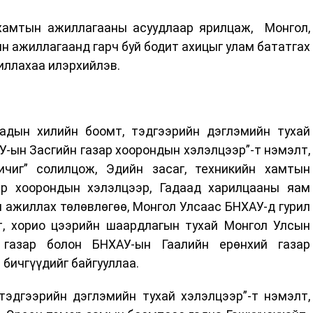
 хамтын ажиллагааны асуудлаар ярилцаж, Монгол,
н ажиллагаанд гарч буй бодит ахицыг улам бататгах
иллахаа илэрхийлэв.
адын хилийн боомт, тэдгээрийн дэглэмийн тухай
У-ын Засгийн газар хоорондын хэлэлцээр”-т нэмэлт,
ичиг” солилцож, Эдийн засаг, техникийн хамтын
ар хоорондын хэлэлцээр, Гадаад харилцааны яам
 ажиллах төлөвлөгөө, Монгол Улсаас БНХАУ-д гурил
т, хорио цээрийн шаардлагын тухай Монгол Улсын
газар болон БНХАУ-ын Гаалийн ерөнхий газар
бичгүүдийг байгууллаа.
тэдгээрийн дэглэмийн тухай хэлэлцээр”-т нэмэлт,