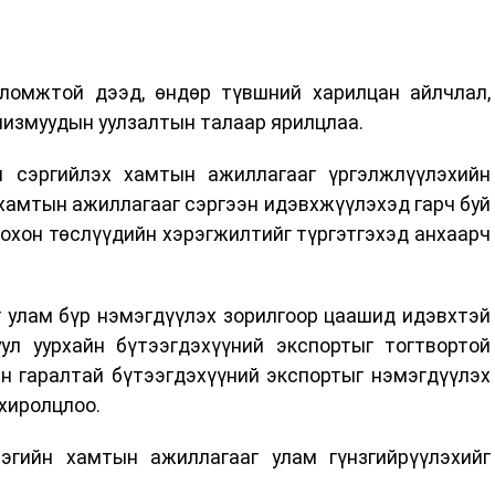
ломжтой дээд, өндөр түвшний харилцан айлчлал,
измуудын уулзалтын талаар ярилцлаа.
н сэргийлэх хамтын ажиллагааг үргэлжлүүлэхийн
 хамтын ажиллагааг сэргээн идэвхжүүлэхэд гарч буй
охон төслүүдийн хэрэгжилтийг түргэтгэхэд анхаарч
 улам бүр нэмэгдүүлэх зорилгоор цаашид идэвхтэй
ул уурхайн бүтээгдэхүүний экспортыг тогтвортой
йн гаралтай бүтээгдэхүүний экспортыг нэмэгдүүлэх
хиролцлоо.
лэгийн хамтын ажиллагааг улам гүнзгийрүүлэхийг