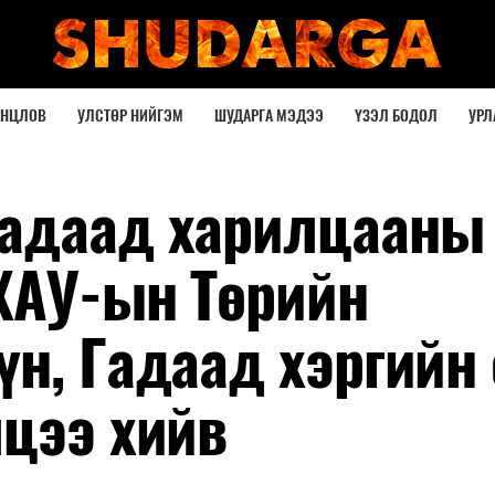
ОНЦЛОВ
УЛСТӨР НИЙГЭМ
ШУДАРГА МЭДЭЭ
ҮЗЭЛ БОДОЛ
УРЛ
адаад харилцааны
ХАУ-ын Төрийн
үн, Гадаад хэргийн
лцээ хийв