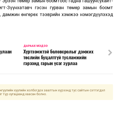
 Эрээн төмөр замын боомтоос гадна Гашуунсухайт-
игт-Зүүнхатавч гэсэн гурван төмөр замын боомт
т, дамжин өнгөрөх тээврийн хэмжээ нэмэгдүүлэхэд
ДАРААХ МЭДЭЭ
дулаан
Хүртээмжтэй боловсролыг дэмжих
төслийн буцалтгүй тусламжийн
гэрээнд гарын үсэг зурлаа
гуулийн хуулийн холбогдох заалтын хүрээнд тус сайтын сэтгэгдэл
йг түр хугацаанд хаасан болно.