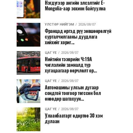
Нэгдүгээр ангийн элсэлтийг E-
Mongolia-аар зохион байгуулна
УЛСТӨР НИЙГЭМ
2026/08/07
Францад иргэд рүү зөвшөөрөлгүй
сурталчилгааны дуудлага
хийхийг хориг...
ЦАГ ҮЕ
2026/08/07
Нийтийн тээврийн Ч:19А
чиглэлийн замналд түр
хугацаагаар өөрчлөлт ор...
ЦАГ ҮЕ
2026/08/07
Автомашины улсын дугаар
сондгой тоогоор төгссөн бол
өнөөдөр шатахуун...
ЦАГ ҮЕ
2026/08/07
Улаанбаатарт өдөртөө 30 хэм
дулаан