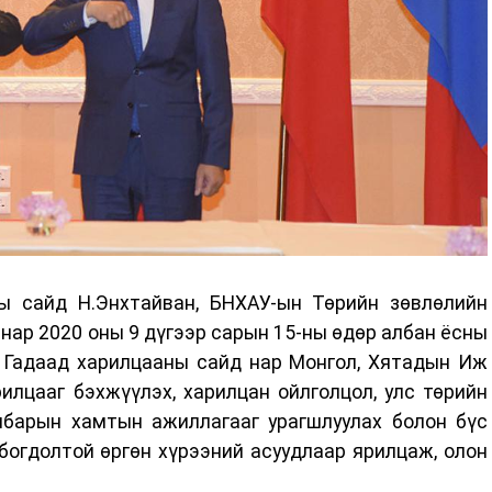
ы сайд Н.Энхтайван, БНХАУ-ын Төрийн зөвлөлийн
 нар 2020 оны 9 дүгээр сарын 15-ны өдөр албан ёсны
р Гадаад харилцааны сайд нар Монгол, Хятадын Иж
илцааг бэхжүүлэх, харилцан ойлголцол, улс төрийн
албарын хамтын ажиллагааг урагшлуулах болон бүс
богдолтой өргөн хүрээний асуудлаар ярилцаж, олон