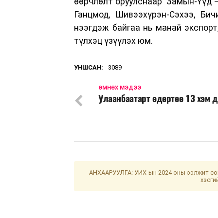
өөрчлөлт оруулснаар Замын-Үүд –
Ганцмод, Шивээхүрэн-Сэхээ, Бич
нээгдэж байгаа нь манай экспор
түлхэц үзүүлэх юм.
УНШСАН:
3089
ӨМНӨХ МЭДЭЭ
Улаанбаатарт өдөртөө 13 хэм 
АНХААРУУЛГА: УИХ-ын 2024 оны ээлжит сон
хэсги