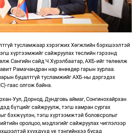
алтгүй тусламжаар хэрэгжих Хөгжлийн бэрхшээлтэй
тэгш хүртээмжийг сайжруулах төслийн гэрээнд
өлж Сангийн сайд Ч.Хүрэлбаатар, АХБ-ийг төлөөлж
авит Рамачандран нар өнөөдөр гарын зурлаа.
ларын буцалтгүй тусламжийг АХБ-ны дэргэдэх
С)-гаас олгож байна.
хан-Уул, Дорнод, Дундговь аймаг, Сонгинохайрхан
н дэд бүтцийг сайжруулж, тэгш хамран сургах
ыг бэхжүүлэн, тэгш хүртээмжтэй боловсролыг
ийтийн оролцоо, мэдлэгийг сайжруулах чиглэлээр
рхшээлтэй хүүхдүүд үе тэнгийнхээ бусад