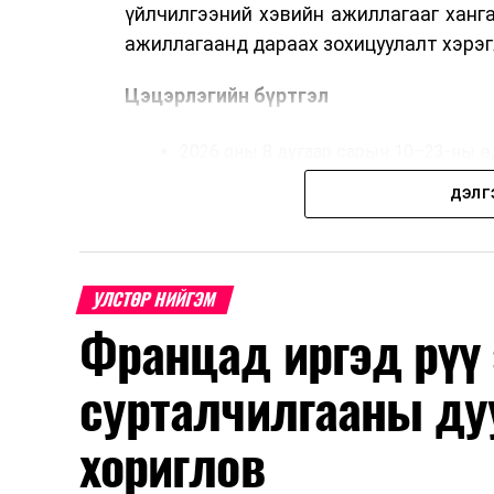
үйлчилгээний хэвийн ажиллагааг ханг
ажиллагаанд дараах зохицуулалт хэрэг
Цэцэрлэгийн бүртгэл
2026 оны 8 дугаар сарын 10–23-ны ө
Нэгдүгээр ангийн элсэлт
ДЭЛГ
2026 оны 8 дугаар сарын 17–28-ны ө
Энэ хугацаанд хүүхэд бүртгэх дэмжлэ
УЛСТӨР НИЙГЭМ
Францад иргэд рүү
Их, дээд сургуулийн хичээл
сурталчилгааны ду
2026 оны 9 дүгээр сарын 1-нээс цахи
2026 оны 9 дүгээр сарын 14-нөөс та
хориглов
Оюутны дотуур байр