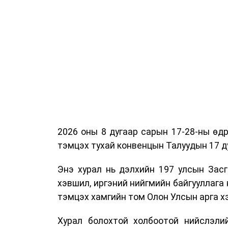
2026 оны 8 дугаар сарын 17-28-ны ө
тэмцэх тухай конвенцын Талуудын 17 ду
Энэ хурал нь дэлхийн 197 улсын Засг
хэвшил, иргэний нийгмийн байгууллага 
тэмцэх хамгийн том Олон Улсын арга 
Хурал болохтой холбоотой нийслэлий