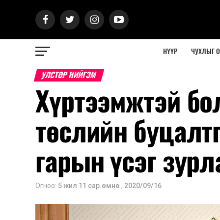
НҮҮР
ЧУХЛЫГ 
УЛСТӨР НИЙГЭМ
Хүртээмжтэй бо
төслийн буцалт
гарын үсэг зурл
Огноо:
5 жил 11 сар.өмнө
,
2020/09/16