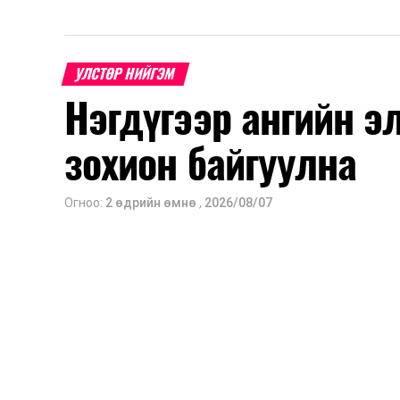
УЛСТӨР НИЙГЭМ
Нэгдүгээр ангийн э
зохион байгуулна
Огноо:
2 өдрийн өмнө
,
2026/08/07