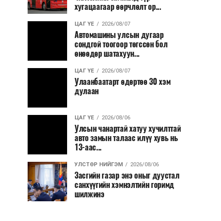
хугацаагаар өөрчлөлт ор...
ЦАГ ҮЕ
2026/08/07
Автомашины улсын дугаар
сондгой тоогоор төгссөн бол
өнөөдөр шатахуун...
ЦАГ ҮЕ
2026/08/07
Улаанбаатарт өдөртөө 30 хэм
дулаан
ЦАГ ҮЕ
2026/08/06
Улсын чанартай хатуу хучилттай
авто замын талаас илүү хувь нь
13-аас...
УЛСТӨР НИЙГЭМ
2026/08/06
Засгийн газар энэ оныг дуустал
санхүүгийн хэмнэлтийн горимд
шилжинэ