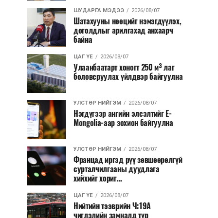
ШУДАРГА МЭДЭЭ
2026/08/07
Шатахууны нөөцийг нэмэгдүүлэх,
доголдлыг арилгахад анхаарч
байна
ЦАГ ҮЕ
2026/08/07
Улаанбаатарт хоногт 250 м³ лаг
боловсруулах үйлдвэр байгуулна
УЛСТӨР НИЙГЭМ
2026/08/07
Нэгдүгээр ангийн элсэлтийг E-
Mongolia-аар зохион байгуулна
УЛСТӨР НИЙГЭМ
2026/08/07
Францад иргэд рүү зөвшөөрөлгүй
сурталчилгааны дуудлага
хийхийг хориг...
ЦАГ ҮЕ
2026/08/07
Нийтийн тээврийн Ч:19А
чиглэлийн замналд түр