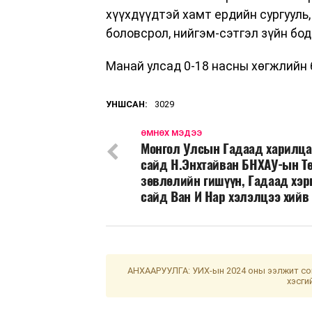
хүүхдүүдтэй хамт ердийн сургууль
боловсрол, нийгэм-сэтгэл зүйн бо
Манай улсад 0-18 насны хөгжлийн 
УНШСАН:
3029
ӨМНӨХ МЭДЭЭ
Монгол Улсын Гадаад харилц
сайд Н.Энхтайван БНХАУ-ын Т
зөвлөлийн гишүүн, Гадаад хэр
сайд Ван И Нар хэлэлцээ хийв
АНХААРУУЛГА: УИХ-ын 2024 оны ээлжит сон
хэсги