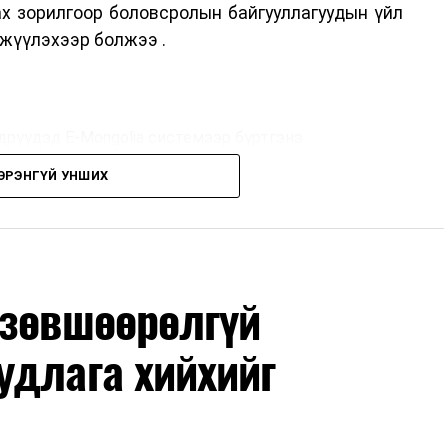
ах зорилгоор боловсролын байгууллагуудын үйл
жүүлэхээр болжээ .
дрүүдэд E-Mongolia системээр бүртгэнэ.
ЭРЭНГҮЙ УНШИХ
дрүүдэд E-Mongolia системээр бүртгэнэ.
гийн баг сургуулиуд дээр ажиллахгүй.
 зөвшөөрөлгүй
удлага хийхийг
маар эхэлнэ.
нхимаар үргэлжилнэ.