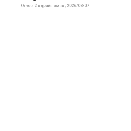
Огноо:
2 өдрийн өмнө
,
2026/08/07
2026 оны 9 дүгээр сарын 13-наас ою
Сургууль, цэцэрлэгийн үйл ажиллагаа
2026 оны 8 дугаар сарын 17–28-ны 
байранд элсэлт, бүртгэл болон бусад