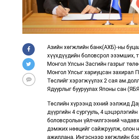
Азийн хөгжлийн банк(АХБ)-ны буц
хүүхдүүдийн боловсрол эзэмших, 
Монгол Улсын Засгийн газрыг төлө
Монгол Улсыг хариуцсан захирал П
Төслийг хэрэгжүүлэх 2 сая ам.дол
Ядуурлыг бууруулах Японы сан (ЯБЯ
Төслийн хүрээнд эхний ээлжид Дар
дүүргийн 4 сургууль, 4 цэцэрлэгий
боловсролын үйлчилгээний чадавх
дэмжих нөөцийг сайжруулж, олон н
ажиллана. Ингэснээр хөгжлийн бэ