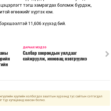
, цэцэрлэгт тэгш хамрагдах боломж бүрдэж,
дитой өгөөжийг хүртэх юм.
бэрхшээлтэй 11,606 хүүхэд бий.
ДАРААХ МЭДЭЭ
ааны
Салбар хоорондын уялдааг
өрийн
сайжруулж, инновац нэвтрүүлнэ
гийн
гуулийн хуулийн холбогдох заалтын хүрээнд тус сайтын сэтгэгдэл
йг түр хугацаанд хаасан болно.