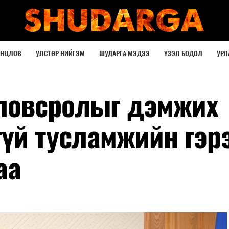
ОНЦЛОВ
УЛСТӨР НИЙГЭМ
ШУДАРГА МЭДЭЭ
ҮЗЭЛ БОДОЛ
УРЛ
ловсролыг дэмжих
гүй тусламжийн гэр
аа