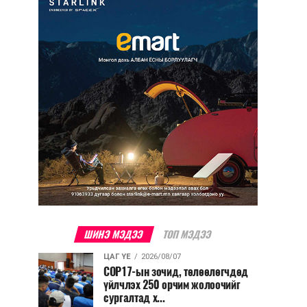
ШИНЭ МЭДЭЭ
ТОП МЭДЭЭ
ЦАГ ҮЕ
2026/08/07
COP17-ын зочид, төлөөлөгчдөд
үйлчлэх 250 орчим жолоочийг
сургалтад х...