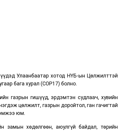
дрүүдэд Улаанбаатар хотод НҮБ-ын Цөлжилттэй
гаар бага хурал (COP17) болно.
ийн газрын гишүүд, эрдэмтэн судлаач, хувийн
нэгдэж цөлжилт, газрын доройтол, ган гачигтай
хэмжээ юм.
н замын хөдөлгөөн, аюулгүй байдал, төрийн