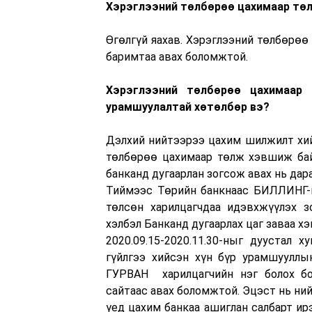
Хэрэглээний төлбөрөө цахимаар төл
Өгөлгүй яахав. Хэрэглээний төлбөрөө
баримтаа авах боломжтой.
Хэрэглээний төлбөрөө цахимаар 
урамшуулалтай хөтөлбөр вэ
?
Дэлхий нийтээрээ цахим шилжилт хий
төлбөрөө цахимаар төлж хэвшиж байн
банканд дугаарлан зогсож авах нь дара
Тиймээс Төрийн банкнаас БИЛЛИНГ-ий
төлсөн харилцагчдаа идэвхжүүлэх з
хэлбэл Банканд дугаарлах цаг заваа х
2020.09.15-2020.11.30-ныг дуустал 
гүйлгээ хийсэн хүн бүр урамшуулл
ГУРВАН харилцагчийн нэг болох бо
сайтаас авах боломжтой. Эцэст нь ни
үед цахим банкаа ашиглан салбарт ир