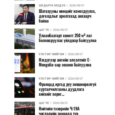
ШУДАРГА МЭДЭЭ
2026/08/07
Шатахууны нөөцийг нэмэгдүүлэх,
доголдлыг арилгахад анхаарч
байна
ЦАГ ҮЕ
2026/08/07
Улаанбаатарт хоногт 250 м³ лаг
боловсруулах үйлдвэр байгуулна
УЛСТӨР НИЙГЭМ
2026/08/07
Нэгдүгээр ангийн элсэлтийг E-
Mongolia-аар зохион байгуулна
УЛСТӨР НИЙГЭМ
2026/08/07
Францад иргэд рүү зөвшөөрөлгүй
сурталчилгааны дуудлага
хийхийг хориг...
ЦАГ ҮЕ
2026/08/07
Нийтийн тээврийн Ч:19А
чиглэлийн замналд түр