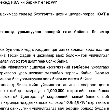
өхөд НӨАТ-н баримт өгөх үү
?
 цахимаар төлөөд бүртгэлтэй цахим шуудангаараа НӨАТ-н
төлөөд урамшуулал аваарай гэж байсан. Яг ямар
ж буй өнөө үед өөрсдийн цаг заваа хэмнэн хэрэглээний
а. Гэсэн хэдий ч цахимаар авах боломжтой үйлчилгээг
алал үүсэх гол шалтгаан болж байна.
н үйлчилгээг ашиглан хэрэглээний төлбөрөө ухаалгаар
орилгоор урамшуулалт хөтөлбөр зарлаж байна. Өөрөөр
эмнээд бас урамшуулал авах боломж олгож байгаа.
хугацаанд Биллингийн үйлчилгээг ашиглан хоёроос дээш
ын хөтөлбөрт хамрагдан
1,000,000
төгрөгийн эзэн болох
ломжтой. Дэлгэрэнгүй мэдээллийн манай банкны веб
йт харилцагчдадаа хандаж хэлэхэд “КОВИД-19” цар тахлын
элгүй санхүүгийн үйлчилгээгээ авч өөрийн болоод бусдын