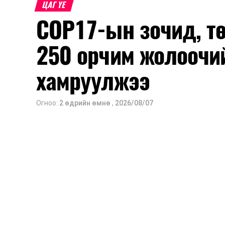
ЦАГ ҮЕ
COP17-ын зочид, т
250 орчим жолоочи
хамруулжээ
Огноо:
2 өдрийн өмнө
,
2026/08/07