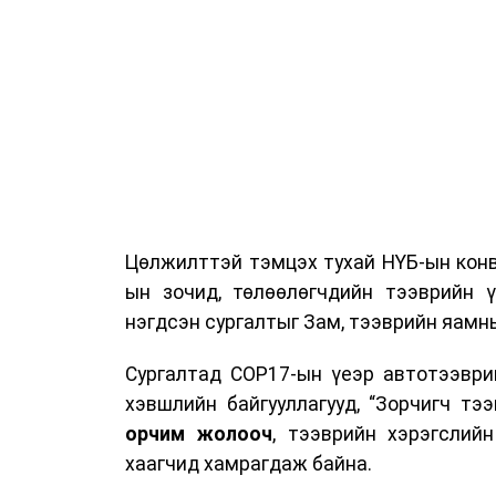
Цөлжилттэй тэмцэх тухай НҮБ-ын конв
ын зочид, төлөөлөгчдийн тээврийн 
нэгдсэн сургалтыг Зам, тээврийн яамны
Сургалтад COP17-ын үеэр автотээври
хэвшлийн байгууллагууд, “Зорчигч тээвэ
орчим жолооч
, тээврийн хэрэгслий
хаагчид хамрагдаж байна.