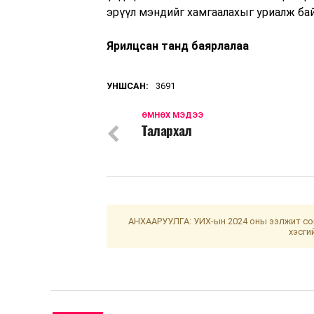
эрүүл мэндийг хамгаалахыг уриалж бай
Ярилцсан танд баярлалаа
УНШСАН:
3691
ӨМНӨХ МЭДЭЭ
Талархал
АНХААРУУЛГА: УИХ-ын 2024 оны ээлжит сон
хэсги