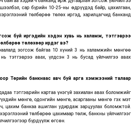
рч байгаа хэдий ч банканд ирж дугаарлан зогсож үйлчилгээ
шээлбэл, сар бүрийн 10-25-ны өдрүүдэд байр, цахилгаан,
 хэрэглээний төлбөрөө төлөх иргэд, харилцагчид банканд
гсож буй иргэдийн хэдэн хувь нь халамж, тэтгэврээ
 төлбөрөө төлөхөөр ирдэг вэ
?
аалалд зогсож байгаа 10 хүний 3 нь халамжийн мөнгөө
нь тэтгэврээ авах, үлдсэн 3 нь бусад үйлчилгээ авах
гоор Төрийн банкнаас авч буй арга хэмжээний талаар
дадаа тэтгэврийн картаа үнэгүй захиалан авах боломжийг
үүхдийн мөнгө, одонгийн мөнгө, асаргааны мөнгө гэх мэт
вч, цахим банкаа ашиглан удирдаж зарцуулах боломжтой.
хэрэглээний төлбөрөө цахимаар төлж, банкны үйлчилгээг
лчилгээгээр бүрдүүлж өгсөн.