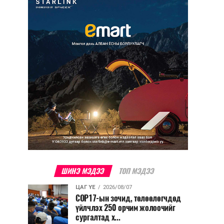
ШИНЭ МЭДЭЭ
ТОП МЭДЭЭ
ЦАГ ҮЕ
2026/08/07
COP17-ын зочид, төлөөлөгчдөд
үйлчлэх 250 орчим жолоочийг
сургалтад х...