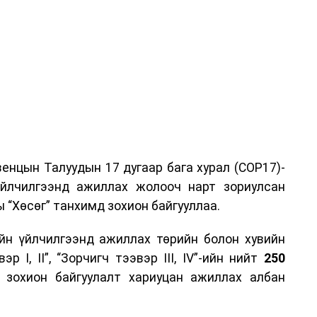
енцын Талуудын 17 дугаар бага хурал (COP17)-
үйлчилгээнд ажиллах жолооч нарт зориулсан
 “Хөсөг” танхимд зохион байгууллаа.
йн үйлчилгээнд ажиллах төрийн болон хувийн
р I, II”, “Зорчигч тээвэр III, IV”-ийн нийт
250
н зохион байгуулалт хариуцан ажиллах албан