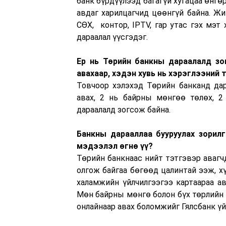
банк бүрдүүлээд багагүй хугацаа өнгө
авдаг харилцагчид цөөнгүй байна. Жи
СӨХ, контор, IPTV, гар утас гэх мэт
дараалал үүсгэдэг.
Ер нь Төрийн банкны дараалалд зо
авахаар, хэдэн хувь нь хэрэглээний
Товчоор хэлэхэд Төрийн банканд дар
авах, 2 нь байрны мөнгөө төлөх, 2 
дараалалд зогсож байна.
Банкны дарааллаа бууруулах зорил
мэдээлэл өгнө үү
?
Төрийн банкнаас нийт тэтгэвэр авагч
олгож байгаа бөгөөд цалинтай ээж, х
халамжийн үйлчилгээгээ картаараа а
Мөн байрны мөнгө болон бүх төрлийн 
онлайнаар авах боломжийг Гялсбанк үй