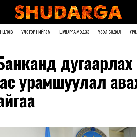
ОНЦЛОВ
УЛСТӨР НИЙГЭМ
ШУДАРГА МЭДЭЭ
ҮЗЭЛ БОДОЛ
УРЛ
Банканд дугаарлах 
бас урамшуулал ава
айгаа