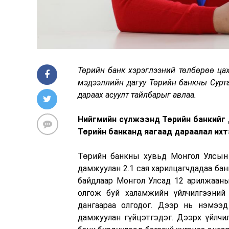
Төрийн банк хэрэглээний төлбөрөө ца
мэдээллийн дагуу Төрийн банкны Сурта
дараах асуулт тайлбарыг авлаа.
Нийгмийн сүлжээнд Төрийн банкийг д
Төрийн банканд яагаад дараалал ихт
Төрийн банкны хувьд Монгол Улсын 
дамжуулан 2.1 сая харилцагчдадаа бан
байдлаар Монгол Улсад 12 арилжааны
олгож буй халамжийн үйлчилгээний
дангаараа олгодог. Дээр нь нэмээ
дамжуулан гүйцэтгэдэг. Дээрх үйлчи