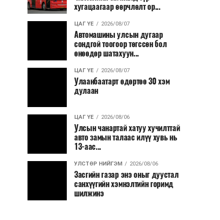
хугацаагаар өөрчлөлт ор...
ЦАГ ҮЕ
2026/08/07
Автомашины улсын дугаар
сондгой тоогоор төгссөн бол
өнөөдөр шатахуун...
ЦАГ ҮЕ
2026/08/07
Улаанбаатарт өдөртөө 30 хэм
дулаан
ЦАГ ҮЕ
2026/08/06
Улсын чанартай хатуу хучилттай
авто замын талаас илүү хувь нь
13-аас...
УЛСТӨР НИЙГЭМ
2026/08/06
Засгийн газар энэ оныг дуустал
санхүүгийн хэмнэлтийн горимд
шилжинэ