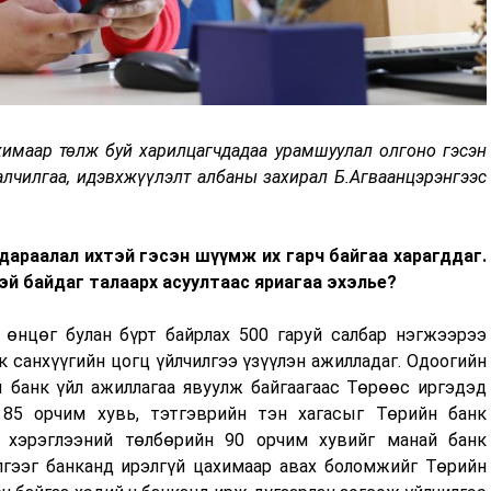
химаар төлж буй харилцагчдадаа урамшуулал олгоно гэсэн
лчилгаа, идэвхжүүлэлт албаны захирал Б.Агваанцэрэнгээс
араалал ихтэй гэсэн шүүмж их гарч байгаа харагддаг.
эй байдаг талаарх асуултаас яриагаа эхэлье
?
өнцөг булан бүрт байрлах 500 гаруй салбар нэгжээрээ
к санхүүгийн цогц үйлчилгээ үзүүлэн ажилладаг. Одоогийн
 банк үйл ажиллагаа явуулж байгаагаас Төрөөс иргэдэд
 85 орчим хувь, тэтгэврийн тэн хагасыг Төрийн банк
д хэрэглээний төлбөрийн 90 орчим хувийг манай банк
лгээг банканд ирэлгүй цахимаар авах боломжийг Төрийн