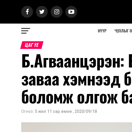
НҮҮР
ЧУХЛЫГ 
ЦАГ ҮЕ
Б.Агваанцэрэн: 
заваа хэмнээд 
боломж олгож б
Огноо:
5 жил 11 сар.өмнө
,
2020/09/18