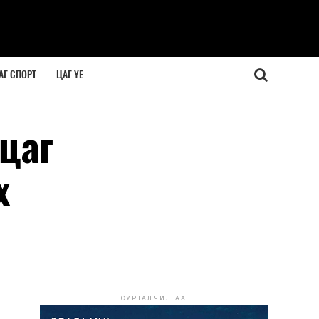
АГ СПОРТ
ЦАГ ҮЕ
цаг
х
СУРТАЛЧИЛГАА