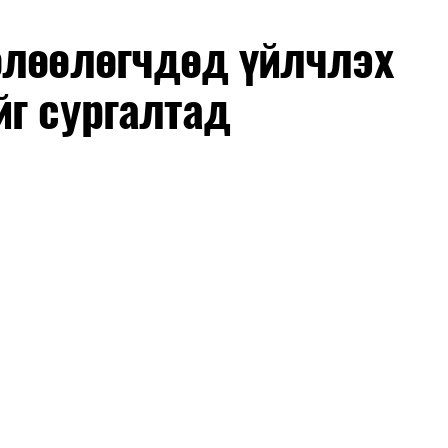
өлөөлөгчдөд үйлчлэх
йг сургалтад