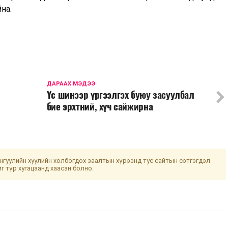
на.
ДАРААХ МЭДЭЭ
Үс шинээр үргээлгэх буюу засуулбал
бие эрхтний, хүч сайжирна
гуулийн хуулийн холбогдох заалтын хүрээнд тус сайтын сэтгэгдэл
йг түр хугацаанд хаасан болно.