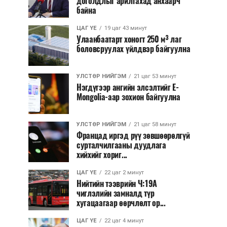
доголдлыг арилгахад анхаарч
байна
ЦАГ ҮЕ
19 цаг 43 минут
Улаанбаатарт хоногт 250 м³ лаг
боловсруулах үйлдвэр байгуулна
УЛСТӨР НИЙГЭМ
21 цаг 53 минут
Нэгдүгээр ангийн элсэлтийг E-
Mongolia-аар зохион байгуулна
УЛСТӨР НИЙГЭМ
21 цаг 58 минут
Францад иргэд рүү зөвшөөрөлгүй
сурталчилгааны дуудлага
хийхийг хориг...
ЦАГ ҮЕ
22 цаг 2 минут
Нийтийн тээврийн Ч:19А
чиглэлийн замналд түр
хугацаагаар өөрчлөлт ор...
ЦАГ ҮЕ
22 цаг 4 минут