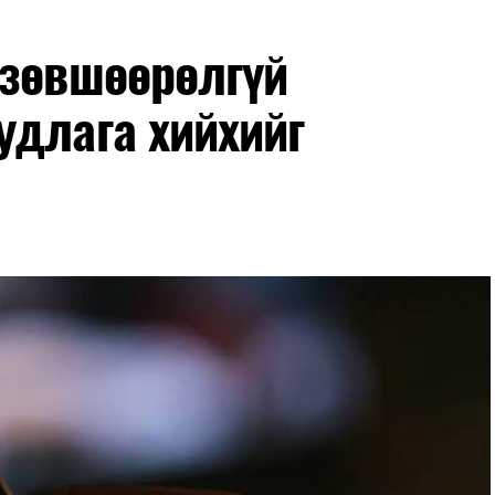
гийн баг сургуулиуд дээр ажиллахгүй.
 зөвшөөрөлгүй
удлага хийхийг
маар эхэлнэ.
нхимаар үргэлжилнэ.
утнуудыг дотуур байранд оруулж эхэлнэ.
ны зохицуулалт
өдрүүдэд нийслэлийн бүх сургууль, цэцэрлэгт ажлын
 аливаа арга хэмжээ зохион байгуулахгүй болно.