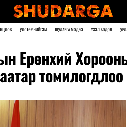
ОНЦЛОВ
УЛСТӨР НИЙГЭМ
ШУДАРГА МЭДЭЭ
ҮЗЭЛ БОДОЛ
УРЛ
ын Ерөнхий Хороон
баатар томилогдлоо