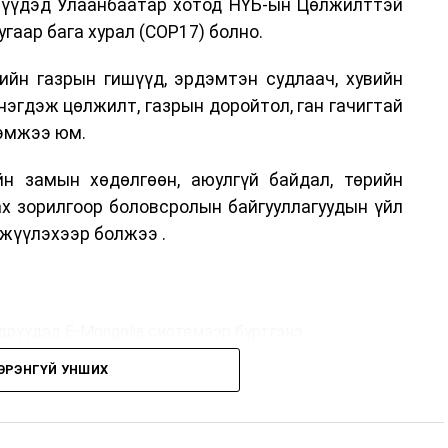
дрүүдэд Улаанбаатар хотод НҮБ-ын Цөлжилттэй
гаар бага хурал (COP17) болно.
ийн газрын гишүүд, эрдэмтэн судлаач, хувийн
нэгдэж цөлжилт, газрын доройтол, ган гачигтай
хэмжээ юм.
н замын хөдөлгөөн, аюулгүй байдал, төрийн
ах зорилгоор боловсролын байгууллагуудын үйл
жүүлэхээр болжээ .
дрүүдэд E-Mongolia системээр бүртгэнэ.
ЭРЭНГҮЙ УНШИХ
дрүүдэд E-Mongolia системээр бүртгэнэ.