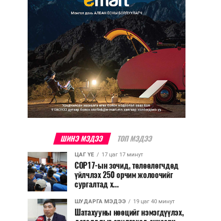
ШИНЭ МЭДЭЭ
ТОП МЭДЭЭ
ЦАГ ҮЕ
17 цаг 17 минут
COP17-ын зочид, төлөөлөгчдөд
үйлчлэх 250 орчим жолоочийг
сургалтад х...
ШУДАРГА МЭДЭЭ
19 цаг 40 минут
Шатахууны нөөцийг нэмэгдүүлэх,