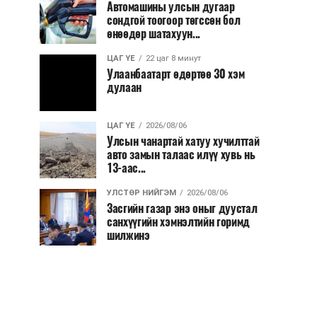
Автомашины улсын дугаар
сондгой тоогоор төгссөн бол
өнөөдөр шатахуун...
ЦАГ ҮЕ
22 цаг 8 минут
Улаанбаатарт өдөртөө 30 хэм
дулаан
ЦАГ ҮЕ
2026/08/06
Улсын чанартай хатуу хучилттай
авто замын талаас илүү хувь нь
13-аас...
УЛСТӨР НИЙГЭМ
2026/08/06
Засгийн газар энэ оныг дуустал
санхүүгийн хэмнэлтийн горимд
шилжинэ