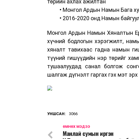
төрийн ахлах ажилтан
• Монгол Ардын Намын Бага хур
• 2016-2020 онд Намын байгуула
Монгол Ардын Намын Хяналтын Ер
хүчний бодлогын хэрэгжилт, намы
хяналт тавихаас гадна намын ги
түүний гишүүдийн нэр төрийг хам
тушаалуудад санал болгож сонг
шалгаж дүгнэлт гаргах гэх мэт эрх
УНШСАН:
3066
ӨМНӨХ МЭДЭЭ
Манлай сумын иргэн