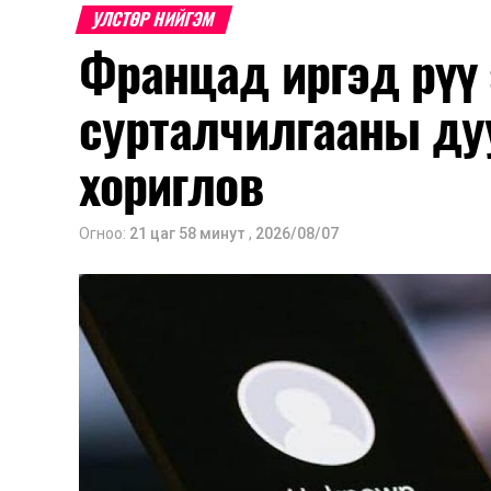
Энэ хугацаанд хүүхэд бүртгэх дэмжлэ
УЛСТӨР НИЙГЭМ
Францад иргэд рүү
Их, дээд сургуулийн хичээл
сурталчилгааны ду
2026 оны 9 дүгээр сарын 1-нээс цахи
2026 оны 9 дүгээр сарын 14-нөөс та
хориглов
Оюутны дотуур байр
Огноо:
21 цаг 58 минут
,
2026/08/07
2026 оны 9 дүгээр сарын 13-наас ою
Сургууль, цэцэрлэгийн үйл ажиллагаа
2026 оны 8 дугаар сарын 17–28-ны 
байранд элсэлт, бүртгэл болон бусад