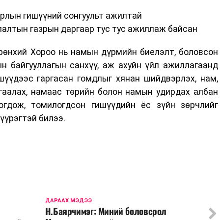
лын гишүүний сонгуульт ажилтай
лтын газрын даргаар тус тус ажиллаж байсан
өнхий Хороо нь намын дүрмийн биелэлт, боловсон
н байгууллагын санхүү, аж ахуйн үйл ажиллагаанд
шүүдээс гаргасан гомдлыг хянан шийдвэрлэх, нам,
гаалах, намаас төрийн болон намын удирдах албан
огдож, томилогдсон гишүүдийн ёс зүйн зөрчлийг
 үүрэгтэй билээ.
ДАРААХ МЭДЭЭ
Н.Баярчимэг: Миний боловсрол