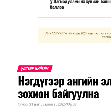
У.Пагмадуламынх хувийн байш
боллоо
АНХААРУУЛГА: УИХ-ын 2024 оны ээлжит сон
хэсги
УЛСТӨР НИЙГЭМ
Нэгдүгээр ангийн э
зохион байгуулна
Огноо:
21 цаг 53 минут
,
2026/08/07