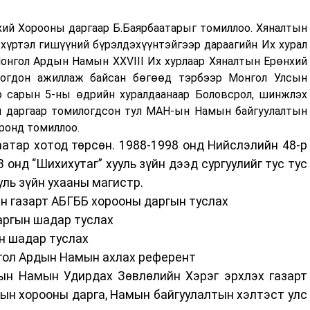
й Хорооны даргаар Б.Баярбаатарыг томиллоо. Хяналтын
хүртэл гишүүний бүрэлдэхүүнтэйгээр дараагийн Их хурал
Монгол Ардын Намын XXVIII Их хурлаар Хяналтын Ерөнхий
логдон ажиллаж байсан бөгөөд тэрбээр Монгол Улсын
р сарын 5-ны өдрийн хуралдаанаар Боловсрол, шинжлэх
н даргаар томилогдсон тул МАН-ын Намын байгуулалтын
ронд томиллоо.
атар хотод төрсөн. 1988-1998 онд Нийслэлийн 48-р
3 онд “Шихихутаг” хууль зүйн дээд сургуулийг тус тус
уль зүйн ухааны магистр.
газарт АБГББ хорооны даргын туслах
ргын шадар туслах
 шадар туслах
ол Ардын Намын ахлах референт
амын Удирдах Зөвлөлийн Хэрэг эрхлэх газарт
рооны дарга, Намын байгуулалтын хэлтэст улс