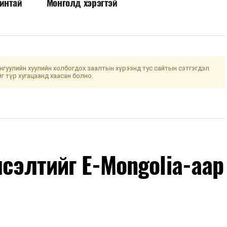
интай
Монголд хэрэгтэй
гуулийн хуулийн холбогдох заалтын хүрээнд тус сайтын сэтгэгдэл
йг түр хугацаанд хаасан болно.
лсэлтийг E-Mongolia-аар