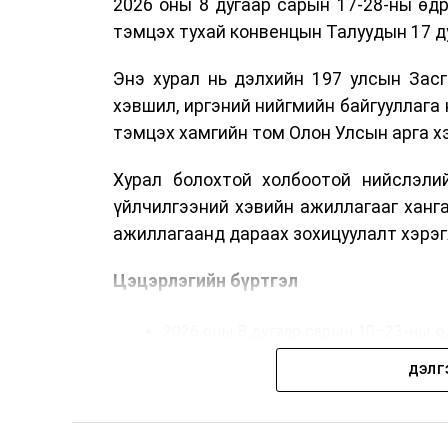
2026 оны 8 дугаар сарын 17-28-ны ө
тэмцэх тухай конвенцын Талуудын 17 ду
Энэ хурал нь дэлхийн 197 улсын Засг
хэвшил, иргэний нийгмийн байгууллага 
тэмцэх хамгийн том Олон Улсын арга 
Хурал болохтой холбоотой нийслэлий
үйлчилгээний хэвийн ажиллагааг ханг
ажиллагаанд дараах зохицуулалт хэрэг
Цэцэрлэгийн бүртгэл
2026 оны 8 дугаар сарын 10–23-ны ө
Нэгдүгээр ангийн элсэлт
ДЭЛГ
2026 оны 8 дугаар сарын 17–28-ны ө