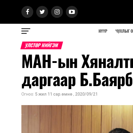
НҮҮР
ЧУХЛЫГ 
УЛСТӨР НИЙГЭМ
МАН-ын Хяналт
даргаар Б.Баяр
Огноо:
5 жил 11 сар.өмнө
,
2020/09/21