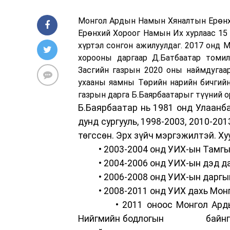
Монгол Ардын Намын Хяналтын Ерөнхи
Ерөнхий Хороог Намын Их хурлаас 15 
хүртэл сонгон ажилуулдаг. 2017 онд 
хорооны даргаар Д.Батбаатар томи
Засгийн газрын 2020 оны наймдугаа
ухааны яамны Төрийн нарийн бичгий
газрын дарга Б.Баярбаатарыг түүний о
Б.Баярбаатар нь 1981 онд Улаанба
дунд сургууль, 1998-2003, 2010-201
төгссөн. Эрх зүйч мэргэжилтэй. Ху
• 2003-2004 онд УИХ-ын Тамгын 
• 2004-2006 онд УИХ-ын дэд да
• 2006-2008 онд УИХ-ын даргын
• 2008-2011 онд УИХ дахь Монг
• 2011 оноос Монгол Ардын Н
Нийгмийн бодлогын байнгын хо