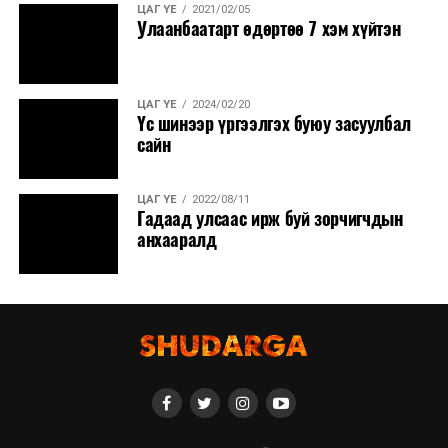
ЦАГ ҮЕ
2021/02/05
Улаанбаатарт өдөртөө 7 хэм хүйтэн
ЦАГ ҮЕ
2024/02/20
Үс шинээр үргээлгэх буюу засуулбал
сайн
ЦАГ ҮЕ
2022/08/11
Гадаад улсаас ирж буй зорчигчдын
анхааралд