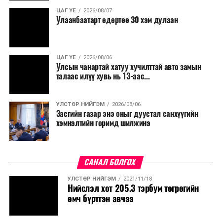
нөхөн томилгоо хийхгүй байх, аялал, амралт, зугаалга,
ЦАГ ҮЕ
2026/08/07
хамт олны урлаг, спортын арга хэмжээг зохион
Улаанбаатарт өдөртөө 30 хэм дулаан
байгуулахгүй байх, төрийн албанд шинэ орон тоо бий
болгохгүй байх, эрчим хүчний хэрэглээг хэмнэх, хурал,
сургалтыг цахим хэлбэрт шилжүүлэх, төрийн албан
ЦАГ ҮЕ
2026/08/06
хаагчдыг зарим өдрүүдэд цахимаар ажиллуулах арга
Улсын чанартай хатуу хучилттай авто замын
хэмжээг үргэлжлүүлэхийг үүрэг болголоо.
талаас илүү хувь нь 13-аас...
Төсвийн сахилга бат сайжирч, эдийн засгийн нөхцөл
УЛСТӨР НИЙГЭМ
2026/08/06
байдал хэвийн болсон тохиолдолд эдгээр
Засгийн газар энэ оныг дуустал санхүүгийн
хязгаарлалтыг үе шаттайгаар сулруулах юм.
хэмнэлтийн горимд шилжинэ
САНАЛ БОЛГОХ
УЛСТӨР НИЙГЭМ
2021/11/18
Нийслэл хот 205.3 тэрбум төгрөгийн
өмч бүртгэн авчээ