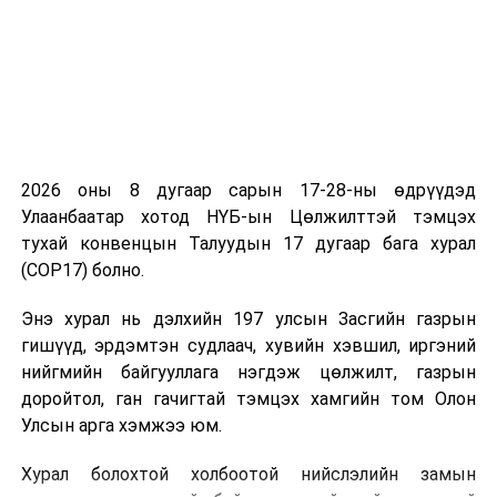
2026 оны 8 дугаар сарын 17-28-ны өдрүүдэд
Улаанбаатар хотод НҮБ-ын Цөлжилттэй тэмцэх
тухай конвенцын Талуудын 17 дугаар бага хурал
(COP17) болно.
Энэ хурал нь дэлхийн 197 улсын Засгийн газрын
гишүүд, эрдэмтэн судлаач, хувийн хэвшил, иргэний
нийгмийн байгууллага нэгдэж цөлжилт, газрын
доройтол, ган гачигтай тэмцэх хамгийн том Олон
Улсын арга хэмжээ юм.
Хурал болохтой холбоотой нийслэлийн замын