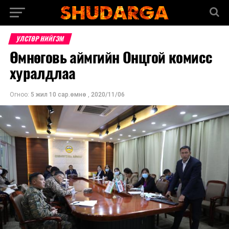
УЛСТӨР НИЙГЭМ
Өмнөговь аймгийн Онцгой комисс
хуралдлаа
Огноо:
5 жил 10 сар.өмнө
,
2020/11/06