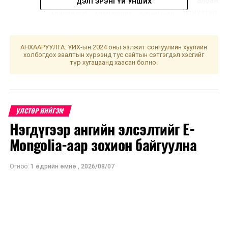
үүрэг гүйцэтгэж байгаа төрийн албан
ДЭЛГЭРЭНГҮЙ УНШИХ
хаагчдын хамгаалах хэрэгсэл, ариутгал,
халдваргүйтгэлийн бодис нөөцийг шийдэх
талаар асуудлыг хөндлөө.
АНХААРУУЛГА: УИХ-ын 2024 оны ээлжит сонгуулийн хуулийн
холбогдох заалтын хүрээнд тус сайтын сэтгэгдэл хэсгийг
түр хугацаанд хаасан болно.
УНШСАН:
3210
ДАРААХ МЭДЭЭ
УЛСТӨР НИЙГЭМ
"Монголын үнэн" сонины 100 жилийн ойд зориулсан
Нэгдүгээр ангийн элсэлтийг E-
эрдэм шинжилгээний бага хурал боллоо
Mongolia-аар зохион байгуулна
ӨМНӨХ МЭДЭЭ
Улаанбаатарт өдөртөө 1 хэм дулаан
Огноо:
1 өдрийн өмнө
,
2026/08/07