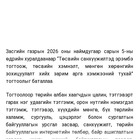
боломжтой. Харин хэрэглэгч өөрөө зөвшөөрсөн,
эсвэл тухайн компанитай өмнө нь гэрээний
харилцаатай бөгөөд шинэ үйлчилгээ санал болгож
буй тохиолдолд хориг үйлчлэхгүй. Иргэд
зөвшөөрөлгүй дуудлагын талаар төрийн цахим
хуудсаар мэдээлэх боломжтой.
Засгийн газрын 2026 оны наймдугаар сарын 5-ны
Шинэ хууль Францын зах зээлд үйлчилдэг гадаадын
өдрийн хуралдаанаар “Төсвийн санхүүжилтэд эрэмбэ
дуудлагын төвүүдэд нөлөөлөхөөр байна. Тухайлбал,
тогтоож, төсвийн хэмнэлт, мөнгөн хөрөнгийн
Мароккогийн дуудлагын төвүүдийн орлогын 80 гаруй
зохицуулалт хийх зарим арга хэмжээний тухай”
хувь Францын зах зээлээс бүрддэг бөгөөд тус улсын
тогтоолыг баталлаа.
40–50 мянган ажлын байр эрсдэлд орж болзошгүйг
Мароккогийн хөдөлмөр эрхлэлтийн сайд мэдэгджээ.
Тогтоолоор төрийн албан хаагчдын цалин, тэтгэвэрт
гарах нэг удаагийн тэтгэмж, орон нутгийн нэмэгдэл
тэтгэмж, тэтгэвэр, хүүхдийн мөнгө, бүх төрлийн
халамж, сургууль, цэцэрлэг болон сургалтын
байгууллагын урсгал засвар, санхүүжилт, төрийн
байгууллагын интернетийн төлбөр, байр ашиглалтын