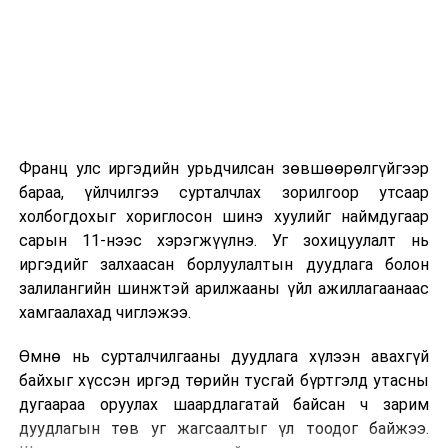
2026 оны 9 дүгээр сарын 1-нээс цахимаар
эхэлнэ.
2026 оны 9 дүгээр сарын 14-нөөс танхимаар
үргэлжилнэ.
Оюутны дотуур байр
Франц улс иргэдийн урьдчилсан зөвшөөрөлгүйгээр
2026 оны 9 дүгээр сарын 13-наас оюутнуудыг
бараа, үйлчилгээ сурталчлах зорилгоор утсаар
дотуур байранд оруулж эхэлнэ.
холбогдохыг хориглосон шинэ хуулийг наймдугаар
Сургууль, цэцэрлэгийн үйл ажиллагааны
сарын 11-нээс хэрэгжүүлнэ. Уг зохицуулалт нь
зохицуулалт
иргэдийг залхаасан борлуулалтын дуудлага болон
залилангийн шинжтэй арилжааны үйл ажиллагаанаас
2026 оны 8 дугаар сарын 17–28-ны өдрүүдэд
хамгаалахад чиглэжээ.
нийслэлийн бүх сургууль, цэцэрлэгт ажлын
Өмнө нь сурталчилгааны дуудлага хүлээн авахгүй
байранд элсэлт, бүртгэл болон бусад аливаа
байхыг хүссэн иргэд төрийн тусгай бүртгэлд утасны
арга хэмжээ зохион байгуулахгүй болно.
дугаараа оруулах шаардлагатай байсан ч зарим
дуудлагын төв уг жагсаалтыг үл тоодог байжээ.