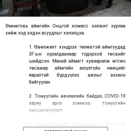
Өмнөговь аймгийн Онцгой комисс ээлжит хурлаа
хийж хэд хэдэн асуудлыг хэлэлцэв.
1. Өвөлжилт хүндрэх төлөвтэй аймгуудад
ЗГ-ын хуралдаанаар тодорхой төсвийг
шийдсэн. Манай аймагт хуваарилж өгсөн
төсвөөр аймгийн аюулгүйн нөөцийг
яаралтай бүрдүүлэх ажлыг зохион
байгуулах
2. Томуугийн өвчлөлийн байдал, COVID-19
хариу арга хэмжээ, томуугийн
вакцинжуулалт
3. Гашуунсухайт, Шивээхүрэн боомтод