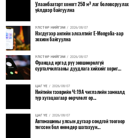
тавилга, автомашин худалдан авах;
Улаанбаатарт хоногт 250 м³ лаг боловсруулах
үйлдвэр байгуулна
Батлан хамгаалах, хууль зүйн салбараас бусад
сургалт, дадлага;
УЛСТӨР НИЙГЭМ
2026/08/07
Хуулиар заавал мэдээлэхээс бусад кино,
Нэгдүгээр ангийн элсэлтийг E-Mongolia-аар
контент, хэвлэлийн зардал;
зохион байгуулна
Заавал олгохоос бусад тэтгэмж, урамшуулал.
УЛСТӨР НИЙГЭМ
2026/08/07
Санхүүгийн хэмнэлтийн горимыг 2026 оны
Францад иргэд рүү зөвшөөрөлгүй
арванхоёрдугаар сарын 31 хүртэл мөрдөнө. Харин
сурталчилгааны дуудлага хийхийг хориг...
эрүүл мэндийн салбар уг хэмнэлтийн горимд
хамрагдахгүй бөгөөд цэцэрлэг, сургуулийн хүүхдийн
ЦАГ ҮЕ
2026/08/07
эрт илрүүлэг, вакцинжуулалт, томуу, томуу төст
Нийтийн тээврийн Ч:19А чиглэлийн замналд
өвчний эсрэг арга хэмжээ зэрэг зайлшгүй
түр хугацаагаар өөрчлөлт ор...
шаардлагатай ажлууд төлөвлөгөөний дагуу
үргэлжилнэ гэж Ерөнхий сайд Н.Учрал онцоллоо.
ЦАГ ҮЕ
2026/08/07
Автомашины улсын дугаар сондгой тоогоор
Мөн бүх шатны төсвийн ерөнхийлөн захирагч нарт
төгссөн бол өнөөдөр шатахуун...
салбар бүрдээ урсгал зардлыг 20 хувиар бууруулах,