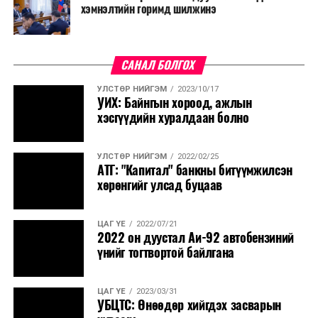
хэмнэлтийн горимд шилжинэ
САНАЛ БОЛГОХ
УЛСТӨР НИЙГЭМ
2023/10/17
УИХ: Байнгын хороод, ажлын
хэсгүүдийн хуралдаан болно
УЛСТӨР НИЙГЭМ
2022/02/25
АТГ: "Капитал" банкны битүүмжилсэн
хөрөнгийг улсад буцаав
ЦАГ ҮЕ
2022/07/21
2022 он дуустал Аи-92 автобензиний
үнийг тогтвортой байлгана
ЦАГ ҮЕ
2023/03/31
УБЦТС: Өнөөдөр хийгдэх засварын