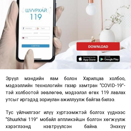
Эрүүл мэндийн яам болон Харилцаа холбоо,
мэдээллийн технологийн газар хамтран “COVID-19”-
тэй холбоотой зөвлөгөө, мэдээлэл өгөх 119 лавлах
утсыг иргэдэд зориулан ажиллуулж байгаа билээ.
Тус үйлчилгээг илүү хүртээмжтэй болгох үүднээс
“Shuurkhai 119” мобайл аппликэйшн болгон хөгжүүлж
хэрэглээнд нэвтрүүлсэн байна. Энэхүү