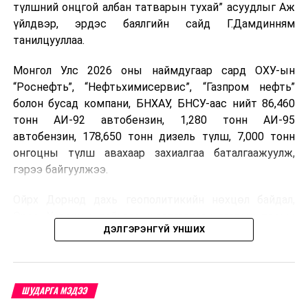
түлшний онцгой албан татварын тухай” асуудлыг Аж
үйлдвэр, эрдэс баялгийн сайд Г.Дамдинням
танилцууллаа.
Монгол Улс 2026 оны наймдугаар сард ОХУ-ын
“Роснефть”, “Нефтьхимисервис”, “Газпром нефть”
болон бусад компани, БНХАУ, БНСУ-аас нийт 86,460
тонн АИ-92 автобензин, 1,280 тонн АИ-95
автобензин, 178,650 тонн дизель түлш, 7,000 тонн
онгоцны түлш авахаар захиалгаа баталгаажуулж,
гэрээ байгуулжээ.
Ойрх Дорнод дахь геополитикийн нөхцөл байдал,
Орос, Украины дайнаас шалтгаалсан газрын тосны
ДЭЛГЭРЭНГҮЙ УНШИХ
үнийн өсөлт дэлхийн зах зээлд буураагүй байна.
Үүний улмаас наймдугаар сард хил үнэ тонн тутамд
дахин өсөж, ОХУ болон бусад эх үүсвэрээс худалдан
авах шатахууны үнэ 1,200-2,000 ам.долларт хүрчээ.
ШУДАРГА МЭДЭЭ