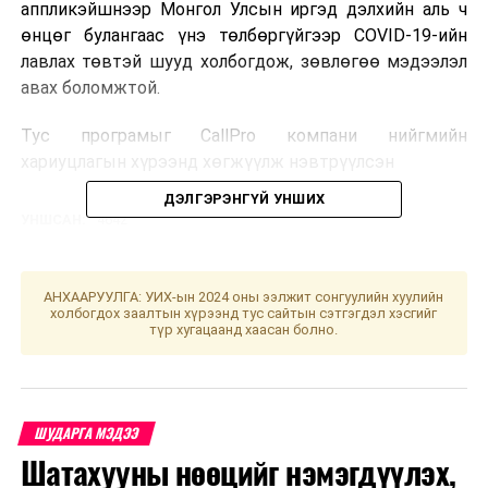
аппликэйшнээр Монгол Улсын иргэд дэлхийн аль ч
өнцөг булангаас үнэ төлбөргүйгээр COVID-19-ийн
лавлах төвтэй шууд холбогдож, зөвлөгөө мэдээлэл
авах боломжтой.
Тус програмыг CallPro компани нийгмийн
хариуцлагын хүрээнд хөгжүүлж нэвтрүүлсэн
ДЭЛГЭРЭНГҮЙ УНШИХ
УНШСАН:
4642
ДАРААХ МЭДЭЭ
"Emart Food Bank” хөл хориог даван туулах хүнсний
тусламжийн аянд бүх нийтээрээ нэгдэж байна
АНХААРУУЛГА: УИХ-ын 2024 оны ээлжит сонгуулийн хуулийн
холбогдох заалтын хүрээнд тус сайтын сэтгэгдэл хэсгийг
түр хугацаанд хаасан болно.
ӨМНӨХ МЭДЭЭ
Өнөө маргаашдаа ихэнх нутгаар цаг агаар тогтуун
байна
ШУДАРГА МЭДЭЭ
Шатахууны нөөцийг нэмэгдүүлэх,