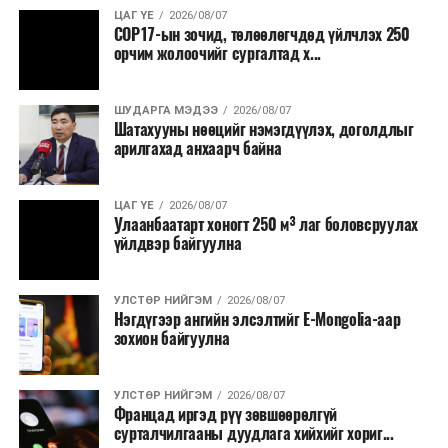
Иймд нөөцийн махны бүртгэл, хяналтын тогтолцоог
ЦАГ ҮЕ
2026/08/07
COP17-ын зочид, төлөөлөгчдөд үйлчлэх 250
цахимжуулах Засгийн газрын тогтоол баталсан байна.
орчим жолоочийг сургалтад х...
Бүртгэл, хяналтын нэгдсэн системийг Сангийн яам
наймдугаар сард багтаан бэлэн болгоно. Монголбанк
ШУДАРГА МЭДЭЭ
2026/08/07
Шатахууны нөөцийг нэмэгдүүлэх, доголдлыг
болон арилжааны банкуудтай хамтран стратегийн
арилгахад анхаарч байна
бүтээгдэхүүний нөөц бүрдүүлэх, хадгалах, түгээх,
борлуулах бүх шатанд цахим төлбөрийн баримт
үйлдэж, бүртгэлийг ил тод болгох юм.
ЦАГ ҮЕ
2026/08/07
Улаанбаатарт хоногт 250 м³ лаг боловсруулах
үйлдвэр байгуулна
2026 оны намар бэлтгэж, 2027 оны хавар худалдаанд
гаргах нөөцийн махны бүрдүүлэлтэд Нийслэлийн
Засаг дарга Б.Пүрэвдагваг онцгойлон анхаарч
УЛСТӨР НИЙГЭМ
2026/08/07
Нэгдүгээр ангийн элсэлтийг E-Mongolia-аар
ажиллахыг Ерөнхий сайд үүрэг болгожээ.
зохион байгуулна
Нөөцийн махыг цахим системд бүртгэснээр мах
бэлтгэлийн явц, нөөцийн үлдэгдэл ил тод болно. Мөн
УЛСТӨР НИЙГЭМ
2026/08/07
хөнгөлөлттэй зээлийг зориулалтын бусаар ашиглах
Францад иргэд рүү зөвшөөрөлгүй
сурталчилгааны дуудлага хийхийг хориг...
явдлыг таслан зогсоох, хүртээмжийг нэмэгдүүлэх,