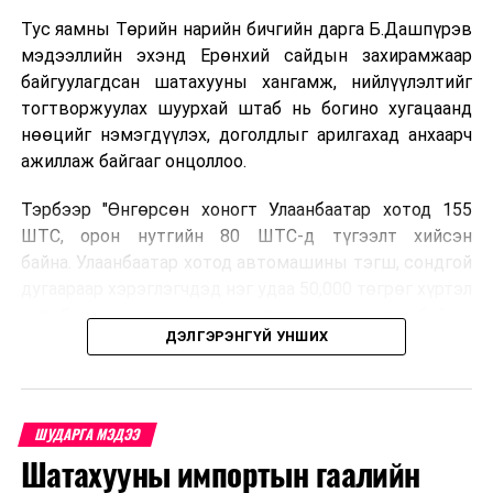
Тус яамны Төрийн нарийн бичгийн дарга Б.Дашпүрэв
мэдээллийн эхэнд Ерөнхий сайдын захирамжаар
байгуулагдсан шатахууны хангамж, нийлүүлэлтийг
тогтворжуулах шуурхай штаб нь богино хугацаанд
нөөцийг нэмэгдүүлэх, доголдлыг арилгахад анхаарч
ажиллаж байгааг онцоллоо.
Тэрбээр "Өнгөрсөн хоногт Улаанбаатар хотод 155
ШТС, орон нутгийн 80 ШТС-д түгээлт хийсэн
байна. Улаанбаатар хотод автомашины тэгш, сондгой
дугаараар хэрэглэгчдэд нэг удаа 50,000 төгрөг хүртэл
автобензин олгох зохицуулалт хэрэгжиж байгаа
ДЭЛГЭРЭНГҮЙ УНШИХ
бөгөөд зөөврийн саванд олгохгүй. Энэ нь аюулгүй
байдлыг хангах үүднээс болон дамлан худалдахаас
сэргийлж буй юм. Орон нутгийн иргэд намрын ургац
хураалт, хадлантай холбоотой ШТС-уудаар зөөврийн
ШУДАРГА МЭДЭЭ
саваар автобензин авч болно. Улаанбаатар хотод
Шатахууны импортын гаалийн
автомашины тэгш, сондгой дугаараар хэрэглэгчдэд