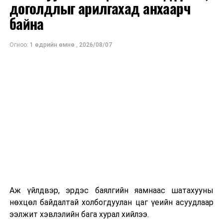
доголдлыг арилгахад анхаарч
байна
Огноо:
1 өдрийн өмнө
,
2026/08/07
Аж үйлдвэр, эрдэс баялгийн яамнаас шатахууны
нөхцөл байдалтай холбогдуулан цаг үеийн асуудлаар
ээлжит хэвлэлийн бага хурал хийлээ.