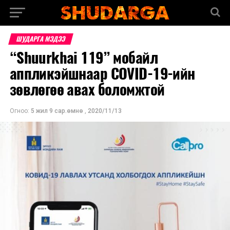
ШУДАРГА МЭДЭЭ
“Shuurkhai 119” мобайл
аппликэйшнаар COVID-19-ийн
зөвлөгөө авах боломжтой
Огноо:
5 жил 9 сар.өмнө
,
2020/11/13