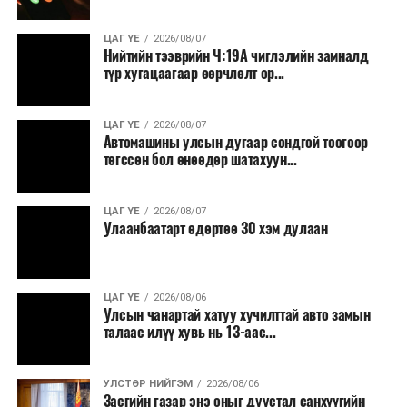
өрсөлдөөнийг бий болгох боломжтой гэж үзжээ.
ЦАГ ҮЕ
2026/08/07
Иргэд агуулах, үйлдвэрээс махаа шууд худалдан авах,
Нийтийн тээврийн Ч:19А чиглэлийн замналд
түр хугацаагаар өөрчлөлт ор...
малчид системээр дамжуулан бүтээгдэхүүнээ
эцсийн хэрэглэгчид борлуулах боломж бүрдэх юм.
ЦАГ ҮЕ
2026/08/07
Түүнчлэн түлш, улаанбуудай, хүнсний ногооны нөөц
Автомашины улсын дугаар сондгой тоогоор
бүрдүүлэх зоорь, агуулах барих аж ахуйн нэгжүүдэд
төгссөн бол өнөөдөр шатахуун...
хөнгөлөлттэй зээл олгох, цахилгааны хөнгөлөлт
үзүүлэхийг салбарын сайд нарт үүрэг болголоо.
ЦАГ ҮЕ
2026/08/07
Улаанбаатарт өдөртөө 30 хэм дулаан
ЦАГ ҮЕ
2026/08/06
Улсын чанартай хатуу хучилттай авто замын
талаас илүү хувь нь 13-аас...
УЛСТӨР НИЙГЭМ
2026/08/06
Засгийн газар энэ оныг дуустал санхүүгийн