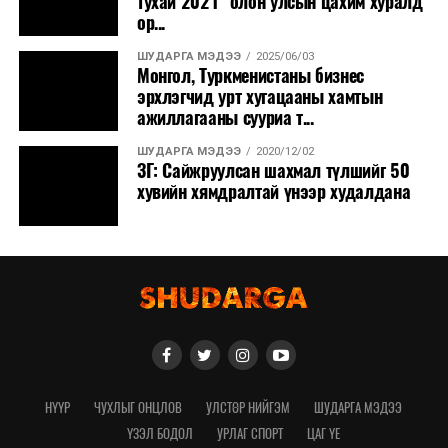
тухай 2021" олон улсын цахим хуралд
ор...
ШУДАРГА МЭДЭЭ
2025/06/03
Монгол, Туркменистаны бизнес
эрхлэгчид урт хугацааны хамтын
ажиллагааны сууриа т...
ШУДАРГА МЭДЭЭ
2020/12/02
ЗГ: Сайжруулсан шахмал түлшийг 50
хувийн хямдралтай үнээр худалдана
НҮҮР
ЧУХЛЫГ ОНЦЛОВ
УЛСТӨР НИЙГЭМ
ШУДАРГА МЭДЭЭ
ҮЗЭЛ БОДОЛ
УРЛАГ СПОРТ
ЦАГ ҮЕ