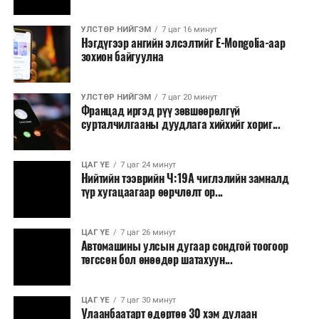
сургалт, дадлага;
УЛСТӨР НИЙГЭМ
7 цаг 16 минут
Хуулиар заавал мэдээлэхээс бусад кино,
Нэгдүгээр ангийн элсэлтийг E-Mongolia-аар
контент, хэвлэлийн зардал;
зохион байгуулна
Заавал олгохоос бусад тэтгэмж, урамшуулал.
УЛСТӨР НИЙГЭМ
7 цаг 20 минут
Санхүүгийн хэмнэлтийн горимыг 2026 оны
Францад иргэд рүү зөвшөөрөлгүй
арванхоёрдугаар сарын 31 хүртэл мөрдөнө. Харин
сурталчилгааны дуудлага хийхийг хориг...
эрүүл мэндийн салбар уг хэмнэлтийн горимд
хамрагдахгүй бөгөөд цэцэрлэг, сургуулийн хүүхдийн
ЦАГ ҮЕ
7 цаг 24 минут
эрт илрүүлэг, вакцинжуулалт, томуу, томуу төст
Нийтийн тээврийн Ч:19А чиглэлийн замналд
өвчний эсрэг арга хэмжээ зэрэг зайлшгүй
түр хугацаагаар өөрчлөлт ор...
шаардлагатай ажлууд төлөвлөгөөний дагуу
үргэлжилнэ гэж Ерөнхий сайд Н.Учрал онцоллоо.
ЦАГ ҮЕ
7 цаг 26 минут
Автомашины улсын дугаар сондгой тоогоор
Мөн бүх шатны төсвийн ерөнхийлөн захирагч нарт
төгссөн бол өнөөдөр шатахуун...
салбар бүрдээ урсгал зардлыг 20 хувиар бууруулах,
нөхөн томилгоо хийхгүй байх, аялал, амралт, зугаалга,
ЦАГ ҮЕ
7 цаг 30 минут
хамт олны урлаг, спортын арга хэмжээг зохион
Улаанбаатарт өдөртөө 30 хэм дулаан