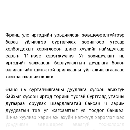
2026 оны 9 дүгээр сарын 14-нөөс танхимаар
үргэлжилнэ.
Оюутны дотуур байр
Франц улс иргэдийн урьдчилсан зөвшөөрөлгүйгээр
2026 оны 9 дүгээр сарын 13-наас оюутнуудыг
бараа, үйлчилгээ сурталчлах зорилгоор утсаар
дотуур байранд оруулж эхэлнэ.
холбогдохыг хориглосон шинэ хуулийг наймдугаар
Сургууль, цэцэрлэгийн үйл ажиллагааны
сарын 11-нээс хэрэгжүүлнэ. Уг зохицуулалт нь
зохицуулалт
иргэдийг залхаасан борлуулалтын дуудлага болон
залилангийн шинжтэй арилжааны үйл ажиллагаанаас
2026 оны 8 дугаар сарын 17–28-ны өдрүүдэд
хамгаалахад чиглэжээ.
нийслэлийн бүх сургууль, цэцэрлэгт ажлын
Өмнө нь сурталчилгааны дуудлага хүлээн авахгүй
байранд элсэлт, бүртгэл болон бусад аливаа
байхыг хүссэн иргэд төрийн тусгай бүртгэлд утасны
арга хэмжээ зохион байгуулахгүй болно.
дугаараа оруулах шаардлагатай байсан ч зарим
дуудлагын төв уг жагсаалтыг үл тоодог байжээ.
Шинэ хуулиар харин аж ахуйн нэгжүүд хэрэглэгчээс
урьдчилан зөвшөөрөл аваагүй тохиолдолд