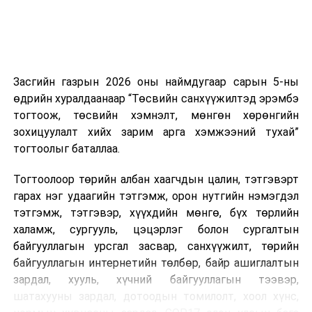
харилцаатай бөгөөд шинэ үйлчилгээ санал болгож
буй тохиолдолд хориг үйлчлэхгүй. Иргэд
зөвшөөрөлгүй дуудлагын талаар төрийн цахим
хуудсаар мэдээлэх боломжтой.
Засгийн газрын 2026 оны наймдугаар сарын 5-ны
Шинэ хууль Францын зах зээлд үйлчилдэг гадаадын
өдрийн хуралдаанаар “Төсвийн санхүүжилтэд эрэмбэ
дуудлагын төвүүдэд нөлөөлөхөөр байна. Тухайлбал,
тогтоож, төсвийн хэмнэлт, мөнгөн хөрөнгийн
Мароккогийн дуудлагын төвүүдийн орлогын 80 гаруй
зохицуулалт хийх зарим арга хэмжээний тухай”
хувь Францын зах зээлээс бүрддэг бөгөөд тус улсын
тогтоолыг баталлаа.
40–50 мянган ажлын байр эрсдэлд орж болзошгүйг
Мароккогийн хөдөлмөр эрхлэлтийн сайд мэдэгджээ.
Тогтоолоор төрийн албан хаагчдын цалин, тэтгэвэрт
гарах нэг удаагийн тэтгэмж, орон нутгийн нэмэгдэл
тэтгэмж, тэтгэвэр, хүүхдийн мөнгө, бүх төрлийн
халамж, сургууль, цэцэрлэг болон сургалтын
байгууллагын урсгал засвар, санхүүжилт, төрийн
байгууллагын интернетийн төлбөр, байр ашиглалтын
зардал, хууль, хүчний байгууллагын тээвэр,
шатахууны зардал, дотоодын томилолт, хоол хүнс,