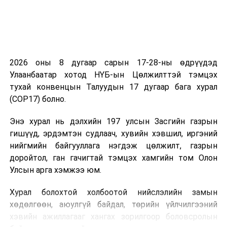
2026 оны 8 дугаар сарын 17-28-ны өдрүүдэд
Улаанбаатар хотод НҮБ-ын Цөлжилттэй тэмцэх
тухай конвенцын Талуудын 17 дугаар бага хурал
(COP17) болно.
Энэ хурал нь дэлхийн 197 улсын Засгийн газрын
гишүүд, эрдэмтэн судлаач, хувийн хэвшил, иргэний
нийгмийн байгууллага нэгдэж цөлжилт, газрын
доройтол, ган гачигтай тэмцэх хамгийн том Олон
Улсын арга хэмжээ юм.
Хурал болохтой холбоотой нийслэлийн замын
хөдөлгөөн, аюулгүй байдал, төрийн үйлчилгээний
хэвийн ажиллагааг хангах зорилгоор боловсролын