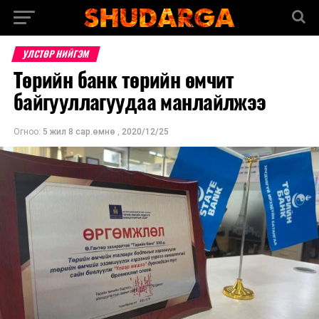
УЛСТӨР НИЙГЭМ
Төрийн банк төрийн өмчит
байгууллагуудаа манлайлжээ
Огноо:
5 жил 8 сар.өмнө
,
2020/12/25