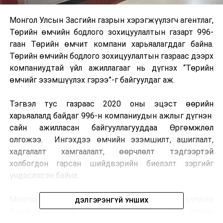
Монгол Улсын Засгийн газрын хэрэгжүүлэгч агентлаг,
Төрийн өмчийн бодлого зохицуулалтын газарт 996-
гаан Төрийн өмчит компани харьяалагддаг байна.
Төрийн өмчийн бодлого зохицуулалтын газраас дээрх
компаниудтай үйл ажиллагааг нь дүгнэх “Төрийн
өмчийг эзэмшүүлэх гэрээ”-г байгуулдаг аж.
Тэгвэл тус газраас 2020 оны эцэст өөрийн
харьяалалд байдаг 996-н компаниудын ажлыг дүгнэн
сайн ажилласан байгууллагууддаа Өргөмжлөл
олгожээ. Ингэхдээ өмчийн эзэмшилт, ашиглалт,
хадгалалт хамгаалалт, өөрчлөлт тэдгээртэй
холбогдон гарсан шийдвэрийн биелэлт зэргийг
үндэслэсэн байна.
Монгол Улсын хэмжээнд хамгийн өргөн сүлжээ
ДЭЛГЭРЭНГҮЙ УНШИХ
бүхий, салбартаа тэргүүлэгч Төрийн банк төрийн