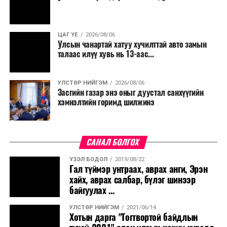
байгуулахгүй байх, төрийн албанд шинэ орон тоо бий
болгохгүй байх, эрчим хүчний хэрэглээг хэмнэх, хурал,
сургалтыг цахим хэлбэрт шилжүүлэх, төрийн албан
ЦАГ ҮЕ
2026/08/06
хаагчдыг зарим өдрүүдэд цахимаар ажиллуулах арга
Улсын чанартай хатуу хучилттай авто замын
хэмжээг үргэлжлүүлэхийг үүрэг болголоо.
талаас илүү хувь нь 13-аас...
Төсвийн сахилга бат сайжирч, эдийн засгийн нөхцөл
УЛСТӨР НИЙГЭМ
2026/08/06
байдал хэвийн болсон тохиолдолд эдгээр
Засгийн газар энэ оныг дуустал санхүүгийн
хязгаарлалтыг үе шаттайгаар сулруулах юм.
хэмнэлтийн горимд шилжинэ
САНАЛ БОЛГОХ
ҮЗЭЛ БОДОЛ
2019/08/22
Гал түймэр унтраах, аврах анги, Эрэн
хайх, аврах салбар, бүлэг шинээр
байгуулах ...
УЛСТӨР НИЙГЭМ
2021/06/14
Хотын дарга "Тогтвортой байдлын