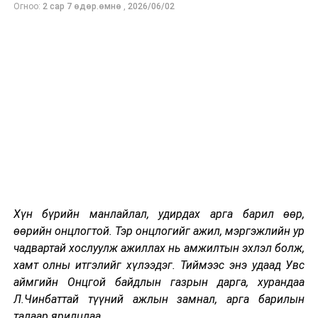
Огноо:
2 сар 7 өдөр.өмнө
,
2026/06/02
байх бөгөөд уг бүтцэд төрийн яамдын Төрийн нарийн
бичгийн дарга нар, хууль сахиулах чиг үүрэг бүхий
агентлагийн дарга нар багтжээ.
Өнөөдөр хүчин төгөлдөр мөрдөгдөж буй “Хэвлэл
мэдээллийн эрх чөлөөний тухай” хуулийн 3.2-т “Төрөөс
хэвлэл мэдээллийн хэрэгсэлд нийтлэх, нэвтрүүлэх
мэдээлэлд хяналт тавих байгууллага байгуулахгүй
бөгөөд ийм хяналтын үйл ажиллагааг
санхүүжүүлэхгүй” гэж заасныг илтэд зөрчсөний
зэрэгцээ Үндсэн хуулиар иргэнд олгогдсон төрийн
нууцад хамаарахаас бусад мэдээллийг хайх, хүлээн
авах, хэвлэн нийтлэх эрх, эрх чөлөөг хаан боогдуулж
Хүн бүрийн манлайлал, удирдах арга барил өөр,
байгааг хүлээн зөвшөөрөх боломжгүй юм.
өөрийн онцлогтой. Тэр онцлогийг ажил, мэргэжлийн ур
чадвартай хослуулж ажиллах нь амжилтын эхлэл болж,
Цар тахлын аюулаас сэргийлэх, иргэдийг худал, ташаа
хамт олны итгэлийг хүлээдэг. Тиймээс энэ удаад Увс
мэдээллээс хамгаалах хэмээх халхавчийн цаана
аймгийн Онцгой байдлын газрын дарга, хурандаа
төрийн мэдээллийг иргэдээс нуух, цензурдэх, эх
Л.Чинбаттай түүний ажлын замнал, арга барилын
сурвалжийг хуулийн хариуцлагаар айлган сүрдүүлэх,
талаар ярилцлаа.