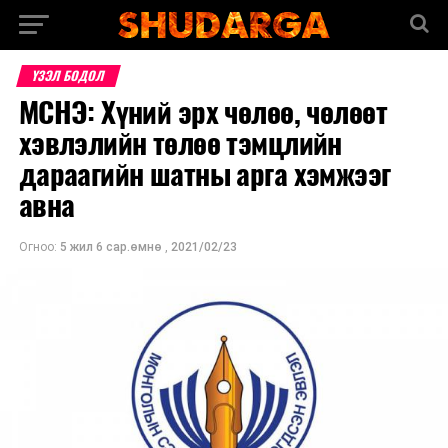
ҮЗЭЛ БОДОЛ
МСНЭ: Хүний эрх чөлөө, чөлөөт
хэвлэлийн төлөө тэмцлийн
дараагийн шатны арга хэмжээг
авна
Огноо:
5 жил 6 сар.өмнө
,
2021/02/23