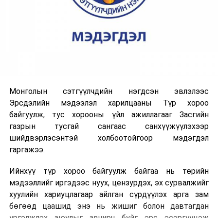
Монголын сэтгүүлчдийн нэгдсэн эвлэлээс
Эрсдэлийн мэдээлэл харилцааны Түр хороо
байгуулж, тус хорооны үйл ажиллагааг Засгийн
газрын тусгай сангаас санхүүжүүлэхээр
шийдвэрлэсэнтэй холбоотойгоор мэдэгдэл
гаргажээ.
Ийнхүү түр хороо байгуулж байгаа нь төрийн
мэдээллийг иргэдээс нуух, цензурдэх, эх сурвалжийг
хуулийн хариуцлагаар айлган сүрдүүлэх арга зам
бөгөөд цаашид энэ нь жишиг болон давтагдан
үргэлжлэх аюулыг авчирч буйг эрс эсэргүүцэж