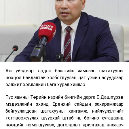
тусламжтайгаар хялбар сонголт хийх боломжтой
боллоо.
Аливаа улс орны хөгжлийн гол хөдөлгөгч хүч нь
үндэсний үйлдвэрлэл байдаг. Энэ амаргүй, хүнд үед
хэрэглэгчиддээ Үндэсний үйлдвэрлэлийн бараа
бүтээгдэхүүнийг худалдан авахыг уриалж буй
Имартын хамт олонд үйлдвэрлэгчид талархалтай
хандаж байгаагаа илэрхийлсээр байна.
Аж үйлдвэр, эрдэс баялгийн яамнаас шатахууны
нөхцөл байдалтай холбогдуулан цаг үеийн асуудлаар
ээлжит хэвлэлийн бага хурал хийлээ.
Тус яамны Төрийн нарийн бичгийн дарга Б.Дашпүрэв
мэдээллийн эхэнд Ерөнхий сайдын захирамжаар
байгуулагдсан шатахууны хангамж, нийлүүлэлтийг
тогтворжуулах шуурхай штаб нь богино хугацаанд
нөөцийг нэмэгдүүлэх, доголдлыг арилгахад анхаарч