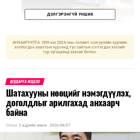
ДЭЛГЭРЭНГҮЙ УНШИХ
АНХААРУУЛГА: УИХ-ын 2024 оны ээлжит сонгуулийн хуулийн
холбогдох заалтын хүрээнд тус сайтын сэтгэгдэл хэсгийг
түр хугацаанд хаасан болно.
ШУДАРГА МЭДЭЭ
Энэхүү хөтөлбөр нь дотоодын баялаг бүтээгчдээ
Шатахууны нөөцийг нэмэгдүүлэх,
дэмжин, тэдний үйлдвэрлэсэн бүтээгдэхүүнийг
хэрэглэгчдэд ялган таниулах, сурталчлах зорилготой
доголдлыг арилгахад анхаарч
бөгөөд хэрэглэгч та Имартын салбар дэлгүүрүүдээр
байна
үйлчлүүлэхдээ Монголдоо үйлдвэрлэгдсэн 6500
гаруй нэр төрлийн бүтээгдэхүүнийг худалдааны
Огноо:
2 өдрийн өмнө
,
2026/08/07
лангуун дээр өрөөтэй байгаа олон нэр төрлийн
импортын бүтээгдэхүүн дундаас “Хөх шошго”-н