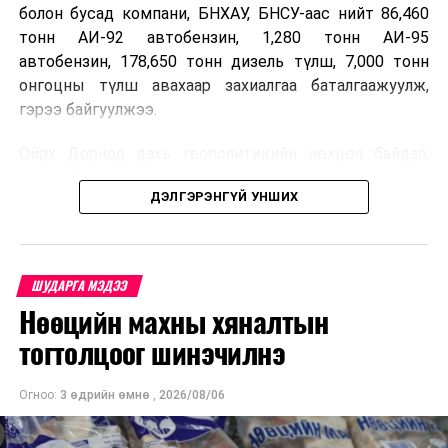
болон бусад компани, БНХАУ, БНСУ-аас нийт 86,460
тонн АИ-92 автобензин, 1,280 тонн АИ-95
автобензин, 178,650 тонн дизель түлш, 7,000 тонн
онгоцны түлш авахаар захиалгаа баталгаажуулж,
гэрээ байгуулжээ.
Ойрх Дорнод дахь геополитикийн нөхцөл байдал,
Орос, Украины дайнаас шалтгаалсан газрын тосны
ДЭЛГЭРЭНГҮЙ УНШИХ
үнийн өсөлт дэлхийн зах зээлд буураагүй байна.
Үүний улмаас наймдугаар сард хил үнэ тонн тутамд
дахин өсөж, ОХУ болон бусад эх үүсвэрээс худалдан
авах шатахууны үнэ 1,200-2,000 ам.долларт хүрчээ.
ШУДАРГА МЭДЭЭ
Нөөцийн махны хяналтын
Иймд дотоодын зах зээл дэх үнийн өсөлтийг
сааруулахын тулд гаалийн болон онцгой албан
тогтолцоог шинэчилнэ
татварыг тэглэх шаардлага үүссэнийг салбарын сайд
танилцуулсан байна.
Огноо:
3 өдрийн өмнө
,
2026/08/06
Ерөнхий сайд Н.Учрал ОХУ шатахууны бүх төрөлд