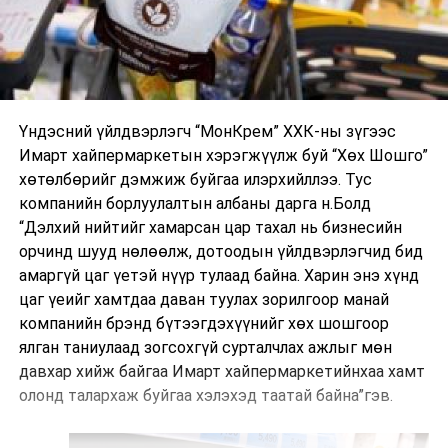
Үндэсний үйлдвэрлэгч “МонКрем” ХХК-ны зүгээс
Имарт хайпермаркетын хэрэгжүүлж буй “Хөх Шошго”
хөтөлбөрийг дэмжиж буйгаа илэрхийллээ. Тус
компанийн борлуулалтын албаны дарга н.Болд
“Дэлхий нийтийг хамарсан цар тахал нь бизнесийн
орчинд шууд нөлөөлж, дотоодын үйлдвэрлэгчид бид
амаргүй цаг үетэй нүүр тулаад байна. Харин энэ хүнд
цаг үеийг хамтдаа даван туулах зорилгоор манай
компанийн брэнд бүтээгдэхүүнийг хөх шошгоор
ялган таниулаад зогсохгүй сурталчлах ажлыг мөн
давхар хийж байгаа Имарт хайпермаркетийнхаа хамт
олонд талархаж буйгаа хэлэхэд таатай байна”гэв.