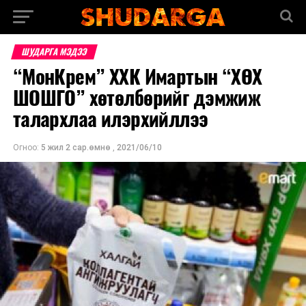
ШУДАРГА МЭДЭЭ
“МонКрем” ХХК Имартын “ХӨХ
ШОШГО” хөтөлбөрийг дэмжиж
талархлаа илэрхийллээ
Огноо:
5 жил 2 сар.өмнө
,
2021/06/10