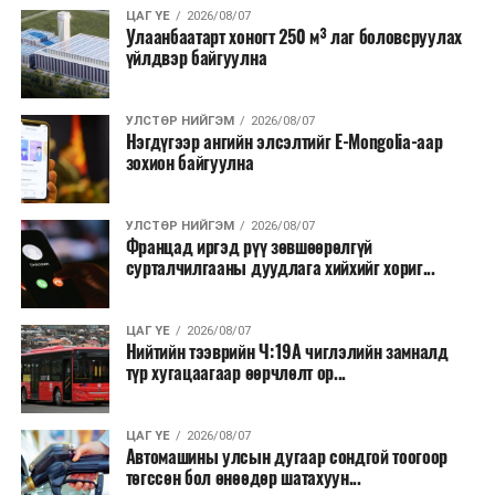
Түүнчлэн түлш, улаанбуудай, хүнсний ногооны нөөц
ЦАГ ҮЕ
2026/08/07
Улаанбаатарт хоногт 250 м³ лаг боловсруулах
бүрдүүлэх зоорь, агуулах барих аж ахуйн нэгжүүдэд
үйлдвэр байгуулна
хөнгөлөлттэй зээл олгох, цахилгааны хөнгөлөлт
үзүүлэхийг салбарын сайд нарт үүрэг болголоо.
УЛСТӨР НИЙГЭМ
2026/08/07
Нэгдүгээр ангийн элсэлтийг E-Mongolia-аар
зохион байгуулна
УЛСТӨР НИЙГЭМ
2026/08/07
Францад иргэд рүү зөвшөөрөлгүй
сурталчилгааны дуудлага хийхийг хориг...
ЦАГ ҮЕ
2026/08/07
Нийтийн тээврийн Ч:19А чиглэлийн замналд
түр хугацаагаар өөрчлөлт ор...
ЦАГ ҮЕ
2026/08/07
Автомашины улсын дугаар сондгой тоогоор
төгссөн бол өнөөдөр шатахуун...