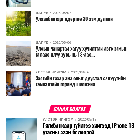
ЦАГ ҮЕ
2026/08/07
Улаанбаатарт өдөртөө 30 хэм дулаан
ЦАГ ҮЕ
2026/08/06
Улсын чанартай хатуу хучилттай авто замын
талаас илүү хувь нь 13-аас...
УЛСТӨР НИЙГЭМ
2026/08/06
Засгийн газар энэ оныг дуустал санхүүгийн
хэмнэлтийн горимд шилжинэ
САНАЛ БОЛГОХ
УЛСТӨР НИЙГЭМ
2022/05/19
Гялсбанкаар гүйлгээ хийгээд iPhone 13
утасны эзэн болоорой