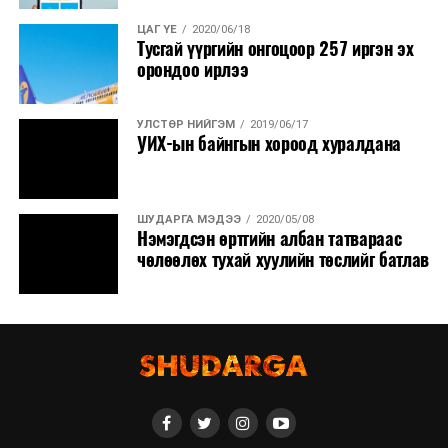
ЦАГ ҮЕ
2020/06/18
Тусгай үүргийн онгоцоор 257 иргэн эх
орондоо ирлээ
УЛСТӨР НИЙГЭМ
2019/06/17
УИХ-ын байнгын хороод хуралдана
ШУДАРГА МЭДЭЭ
2020/05/08
Нэмэгдсэн өртгийн албан татвараас
чөлөөлөх тухай хуулийн төслийг батлав