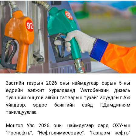
үүсвэрийг нэмэгдүүлэх чиглэлд анхаарч байна.
Замын-Үүд боомтоор 2000 тонн дизель түлш орж
ирсэн бөгөөд шилжүүлэн ачих ажиллагаа хийгдэж
байна" гэлээ
гэж Аж үйлдвэр, эрдэс баялгийн яамнаас
мэдээллээ.
Засгийн газрын 2026 оны наймдугаар сарын 5-ны
өдрийн ээлжит хуралдаанд “Автобензин, дизель
түлшний онцгой албан татварын тухай” асуудлыг Аж
үйлдвэр, эрдэс баялгийн сайд Г.Дамдинням
танилцууллаа.
Монгол Улс 2026 оны наймдугаар сард ОХУ-ын
“Роснефть”, “Нефтьхимисервис”, “Газпром нефть”