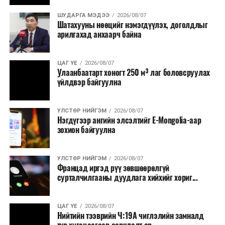
Бүртгэл, хяналтын нэгдсэн системийг Сангийн яам
наймдугаар сард багтаан бэлэн болгоно. Монголбанк
ШУДАРГА МЭДЭЭ
2026/08/07
Шатахууны нөөцийг нэмэгдүүлэх, доголдлыг
болон арилжааны банкуудтай хамтран стратегийн
арилгахад анхаарч байна
бүтээгдэхүүний нөөц бүрдүүлэх, хадгалах, түгээх,
борлуулах бүх шатанд цахим төлбөрийн баримт
үйлдэж, бүртгэлийг ил тод болгох юм.
ЦАГ ҮЕ
2026/08/07
Улаанбаатарт хоногт 250 м³ лаг боловсруулах
үйлдвэр байгуулна
2026 оны намар бэлтгэж, 2027 оны хавар худалдаанд
гаргах нөөцийн махны бүрдүүлэлтэд Нийслэлийн
Засаг дарга Б.Пүрэвдагваг онцгойлон анхаарч
УЛСТӨР НИЙГЭМ
2026/08/07
Нэгдүгээр ангийн элсэлтийг E-Mongolia-аар
ажиллахыг Ерөнхий сайд үүрэг болгожээ.
зохион байгуулна
Нөөцийн махыг цахим системд бүртгэснээр мах
бэлтгэлийн явц, нөөцийн үлдэгдэл ил тод болно. Мөн
УЛСТӨР НИЙГЭМ
2026/08/07
хөнгөлөлттэй зээлийг зориулалтын бусаар ашиглах
Францад иргэд рүү зөвшөөрөлгүй
сурталчилгааны дуудлага хийхийг хориг...
явдлыг таслан зогсоох, хүртээмжийг нэмэгдүүлэх,
өрсөлдөөнийг бий болгох боломжтой гэж үзжээ.
ЦАГ ҮЕ
2026/08/07
Иргэд агуулах, үйлдвэрээс махаа шууд худалдан авах,
Нийтийн тээврийн Ч:19А чиглэлийн замналд