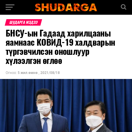
ШУДАРГА МЭДЭЭ
БНСУ-ын Гадаад харилцааны
яамнаас КОВИД-19 халдварын
түргэвчилсэн оношлуур
хүлээлгэн өглөө
Огноо:
5 жил.өмнө
,
2021/08/18