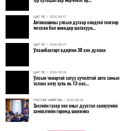
түр хугацаагаар өөрчлөлт ор...
малчид системээр дамжуулан бүтээгдэхүүнээ
эцсийн хэрэглэгчид борлуулах боломж бүрдэх юм.
ЦАГ ҮЕ
2026/08/07
Түүнчлэн түлш, улаанбуудай, хүнсний ногооны нөөц
Автомашины улсын дугаар сондгой тоогоор
бүрдүүлэх зоорь, агуулах барих аж ахуйн нэгжүүдэд
төгссөн бол өнөөдөр шатахуун...
хөнгөлөлттэй зээл олгох, цахилгааны хөнгөлөлт
үзүүлэхийг салбарын сайд нарт үүрэг болголоо.
ЦАГ ҮЕ
2026/08/07
Улаанбаатарт өдөртөө 30 хэм дулаан
ЦАГ ҮЕ
2026/08/06
Улсын чанартай хатуу хучилттай авто замын
талаас илүү хувь нь 13-аас...
УЛСТӨР НИЙГЭМ
2026/08/06
Засгийн газар энэ оныг дуустал санхүүгийн
хэмнэлтийн горимд шилжинэ