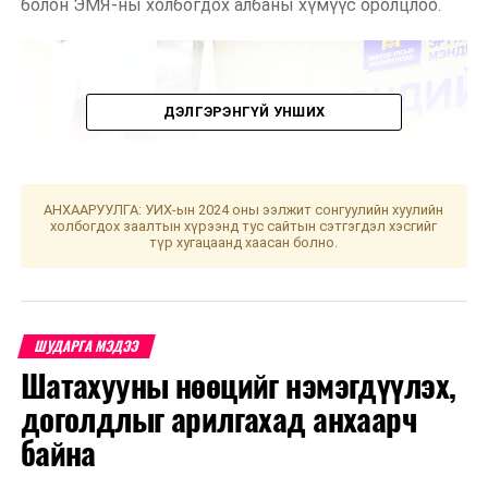
болон ЭМЯ-ны холбогдох албаны хүмүүс оролцлоо.
ДЭЛГЭРЭНГҮЙ УНШИХ
АНХААРУУЛГА: УИХ-ын 2024 оны ээлжит сонгуулийн хуулийн
холбогдох заалтын хүрээнд тус сайтын сэтгэгдэл хэсгийг
түр хугацаанд хаасан болно.
ШУДАРГА МЭДЭЭ
Шатахууны нөөцийг нэмэгдүүлэх,
Оношлуурыг хүлээн авах үеэр Монгол Улсын Засгийн
газрын гишүүн, Эрүүл мэндийн сайд С.Энхболд
доголдлыг арилгахад анхаарч
КОВИД-19 халдварын цар тахлын эхэн үеэс БНСУ-
байна
аас Монгол Улсад КОВИД-19 халдвартай тэмцэх,
сэргийлэхэд зориулж лабораторийн тоног