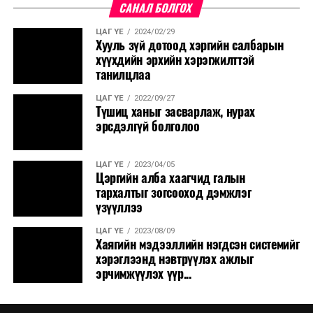
САНАЛ БОЛГОХ
ЦАГ ҮЕ
2024/02/29
Хууль зүй дотоод хэргийн салбарын
хүүхдийн эрхийн хэрэгжилттэй
танилцлаа
ЦАГ ҮЕ
2022/09/27
Түшиц ханыг засварлаж, нурах
эрсдэлгүй болголоо
ЦАГ ҮЕ
2023/04/05
Цэргийн алба хаагчид галын
тархалтыг зогсооход дэмжлэг
үзүүллээ
ЦАГ ҮЕ
2023/08/09
Хаягийн мэдээллийн нэгдсэн системийг
хэрэглээнд нэвтрүүлэх ажлыг
эрчимжүүлэх үүр...