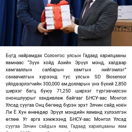
Бүгд найрамдах Солонгос улсын Гадаад харилцааны
яамнаас “Зүүн хойд Азийн Эрүүл мэнд, халдвар
хамгааллын салбарын хамтын нийгэмлэг”
санаачилгын хүрээнд тус улсын SD Biosensor
үйлдвэрлэгчийн 300,000 ам.долларын үнэ бүхий 2,850
ширхэг багц буюу 71,250 ширхэг түргэвчилсэн
ононшлуурыг хандивлаж байгааг БНСУ-аас Монгол
Улсад суугаа Онц бөгөөд бүрэн эрхт Элчин сайд ноён
Ли Ё Хун өнөөдөр Эрүүл мэндийн яаманд хүлээлгэн
өглөө. Уг арга хэмжээнд БНСУ-аас Монгол Улсад
суугаа Элчин сайдын яам, Гадаад харилцааны яам