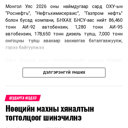
Монгол Улс 2026 оны наймдугаар сард ОХУ-ын
“Роснефть”, “Нефтьхимисервис”, “Газпром нефть”
болон бусад компани, БНХАУ, БНСУ-аас нийт 86,460
тонн АИ-92 автобензин, 1,280 тонн АИ-95
автобензин, 178,650 тонн дизель түлш, 7,000 тонн
онгоцны түлш авахаар захиалгаа баталгаажуулж,
гэрээ байгуулжээ.
Ойрх Дорнод дахь геополитикийн нөхцөл байдал,
Орос, Украины дайнаас шалтгаалсан газрын тосны
ДЭЛГЭРЭНГҮЙ УНШИХ
үнийн өсөлт дэлхийн зах зээлд буураагүй байна.
Үүний улмаас наймдугаар сард хил үнэ тонн тутамд
дахин өсөж, ОХУ болон бусад эх үүсвэрээс худалдан
авах шатахууны үнэ 1,200-2,000 ам.долларт хүрчээ.
ШУДАРГА МЭДЭЭ
Нөөцийн махны хяналтын
Иймд дотоодын зах зээл дэх үнийн өсөлтийг
сааруулахын тулд гаалийн болон онцгой албан
тогтолцоог шинэчилнэ
татварыг тэглэх шаардлага үүссэнийг салбарын сайд
танилцуулсан байна.