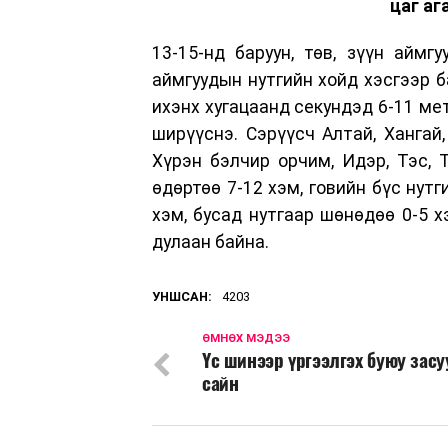
цаг аг
13-15-нд баруун, төв, зүүн аймг
аймгуудын нутгийн хойд хэсгээр б
ихэнх хугацаанд секундэд 6-11 мет
ширүүснэ. Сэрүүсч Алтай, Хангай,
Хүрэн бэлчир орчим, Идэр, Тэс, 
өдөртөө 7-12 хэм, говийн бүс нут
хэм, бусад нутгаар шөнөдөө 0-5 х
дулаан байна.
УНШСАН:
4203
ӨМНӨХ МЭДЭЭ
Үс шинээр үргээлгэх буюу зас
сайн