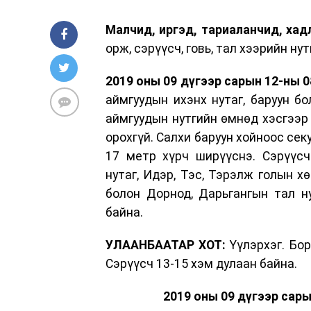
Малчид, иргэд, тариаланчид, ха
орж, сэрүүсч, говь, тал хээрийн н
2019 оны 09 дүгээр сарын 12-ны 08
аймгуудын ихэнх нутаг, баруун бо
аймгуудын нутгийн өмнөд хэсгээр 
орохгүй. Салхи баруун хойноос сек
17 метр хүрч ширүүснэ. Сэрүүсч 
нутаг, Идэр, Тэс, Тэрэлж голын х
болон Дорнод, Дарьгангын тал ну
байна.
УЛААНБААТАР ХОТ:
Үүлэрхэг. Бор
Сэрүүсч 13-15 хэм дулаан байна.
2019 оны 09 дүгээр сары