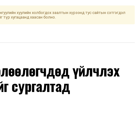
гуулийн хуулийн холбогдох заалтын хүрээнд тус сайтын сэтгэгдэл
йг түр хугацаанд хаасан болно.
өлөөлөгчдөд үйлчлэх
йг сургалтад