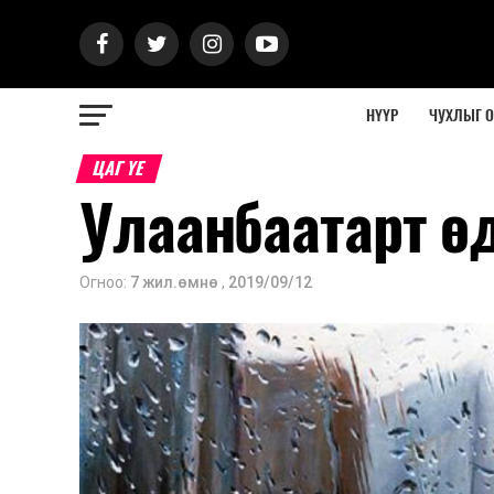
НҮҮР
ЧУХЛЫГ 
ЦАГ ҮЕ
Улаанбаатарт ө
Огноо:
7 жил.өмнө
,
2019/09/12