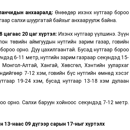
дланчидын анхааралд:
Өнөөдөр ихэнх нутгаар бороо
утгаар салхи шуургатай байхыг анхааруулж байна.
 цагаас 20 цаг хүртэл:
Ихэнх нутгаар үүлшинэ. Зүүн
лон төвийн аймгуудын нутгийн зарим газар, говийн
бороо орно. Дуу цахилгаантай. Бусад нутгаар бороо
ундэд 6-11 метр, нутгийн зарим газраар секундэд 15-
Монгол-Алтай, Хангай, Хөвсгөл, Хэнтийн уулархаг
өндийгөөр 7-12 хэм, говийн бүс нутгийн өмнөд хэсэг
тгаар 19-24 хэм, бусад нутгаар 13-18 хэм дулаан
оо орно. Салхи баруун хойноос секундэд 7-12 метр.
н 13-наас 09 дүгээр сарын 17-ныг хүртэлх