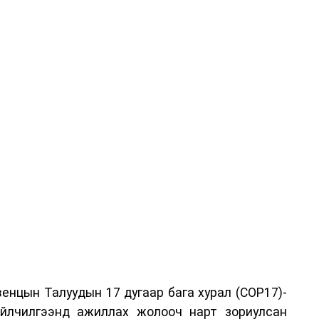
енцын Талуудын 17 дугаар бага хурал (COP17)-
үйлчилгээнд ажиллах жолооч нарт зориулсан