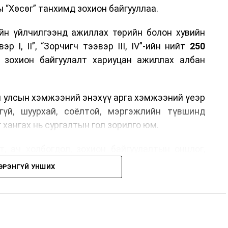
 “Хөсөг” танхимд зохион байгууллаа.
йн үйлчилгээнд ажиллах төрийн болон хувийн
р I, II”, “Зорчигч тээвэр III, IV”-ийн нийт
250
н зохион байгуулалт хариуцан ажиллах албан
н улсын хэмжээний энэхүү арга хэмжээний үеэр
гүй, шуурхай, соёлтой, мэргэжлийн түвшинд
 хангах нь сургалтын гол зорилго юм.
, ач холбогдол, зохион байгуулалтын онцлог,
лчилгээний стандарт, жолооч нарын үүрэг
ЭРЭНГҮЙ УНШИХ
й соёл, ёс зүй, мэргэжлийн харилцааны талаар
ан авах, зочид буудал болон арга хэмжээний
өлгөөний зохион байгуулалт, цагийн менежмент,