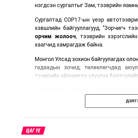
нэгдсэн сургалтыг Зам, тээврийн яамны
Сургалтад COP17-ын үеэр автотээври
хэвшлийн байгууллагууд, “Зорчигч тээвэ
орчим жолооч
, тээврийн хэрэгслий
хаагчид хамрагдаж байна.
Монгол Улсад зохион байгуулагдах оло
гадаадын зочид, төлөөлөгчдөд аюул
тээврийн үйлчилгээ үзүүлэх бэлтгэлийг
Сургалтаар COP17-ын ерөнхий ойлголт
зочид, төлөөлөгчдийн ангилал, үй
ДЭЛГ
хариуцлага, сахилга бат, үйлчилгээни
нэгдсэн мэдээлэл өгчээ.
Түүнчлэн зочдыг нисэх буудлаас угт
ЦАГ ҮЕ
байршилд хүргэх үе шат, маршрут, хөд