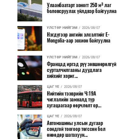
Улаанбаатарт хоногт 250 м³ лаг
боловсруулах үйлдвэр байгуулна
УЛСТӨР НИЙГЭМ
2026/08/07
Нэгдүгээр ангийн элсэлтийг E-
Mongolia-аар зохион байгуулна
УЛСТӨР НИЙГЭМ
2026/08/07
Францад иргэд рүү зөвшөөрөлгүй
сурталчилгааны дуудлага
хийхийг хориг...
ЦАГ ҮЕ
2026/08/07
Нийтийн тээврийн Ч:19А
чиглэлийн замналд түр
хугацаагаар өөрчлөлт ор...
ЦАГ ҮЕ
2026/08/07
Автомашины улсын дугаар
сондгой тоогоор төгссөн бол
өнөөдөр шатахуун...