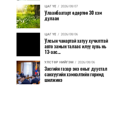
ЦАГ ҮЕ
2026/08/07
Улаанбаатарт өдөртөө 30 хэм
дулаан
ЦАГ ҮЕ
2026/08/06
Улсын чанартай хатуу хучилттай
авто замын талаас илүү хувь нь
13-аас...
УЛСТӨР НИЙГЭМ
2026/08/06
Засгийн газар энэ оныг дуустал
санхүүгийн хэмнэлтийн горимд
шилжинэ