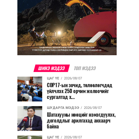
ШИНЭ МЭДЭЭ
ТОП МЭДЭЭ
ЦАГ ҮЕ
2026/08/07
COP17-ын зочид, төлөөлөгчдөд
үйлчлэх 250 орчим жолоочийг
сургалтад х...
ШУДАРГА МЭДЭЭ
2026/08/07
Шатахууны нөөцийг нэмэгдүүлэх,
доголдлыг арилгахад анхаарч
байна
ЦАГ ҮЕ
2026/08/07