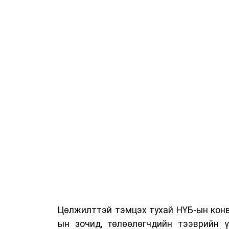
Цөлжилттэй тэмцэх тухай НҮБ-ын конв
ын зочид, төлөөлөгчдийн тээврийн 