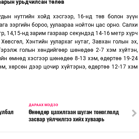
аарын урьдчилсан төлөв
уудын нутгийн хойд хэсгээр, 16-нд төв болон зүүн
ага зэргийн бороо, уулаараа нойтон цас орно. Салхи
р, 14,15-нд зарим газраар секундэд 14-16 метр хүрч
 Хөвсгөл, Хэнтийн уулархаг нутаг, Завхан голын эх,
Тэрэлж голын хөндийгөөр шөнөдөө 2-7 хэм хүйтэн,
гийн өмнөд хэсгээр шөнөдөө 8-13 хэм, өдөртөө 19-24
эм, хөрсөн дээр цочир хүйтэрнэ, өдөртөө 12-17 хэм
ДАРААХ МЭДЭЭ
уулбал
Өнөөдөр цахилгаан шугам тоноглолд
засвар үйлчилгээ хийх хуваарь