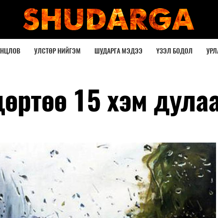
ОНЦЛОВ
УЛСТӨР НИЙГЭМ
ШУДАРГА МЭДЭЭ
ҮЗЭЛ БОДОЛ
УРЛ
дөртөө 15 хэм дула