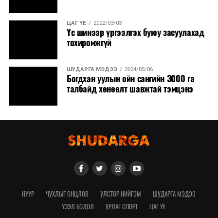
ЦАГ ҮЕ
2022/03/03
Үс шинээр үргээлгэх буюу засуулахад
тохиромжгүй
ШУДАРГА МЭДЭЭ
2024/05/06
Богдхан уулын ойн сангийн 3000 га
талбайд хөнөөлт шавжтай тэмцэнэ
НҮҮР
ЧУХЛЫГ ОНЦЛОВ
УЛСТӨР НИЙГЭМ
ШУДАРГА МЭДЭЭ
ҮЗЭЛ БОДОЛ
УРЛАГ СПОРТ
ЦАГ ҮЕ