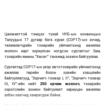
Цахилгаан эрчим хүчээр түр хязгаарлагдах
хэрэглэгчдийг байршлаар нь баримжаалан жагсааж
байгааг анхаарна уу. Цаг агаарын болон болзошгүй
аваар саатлаас шалтгаалан хуваарьт өөрчлөлт орох
магадлалтай ба өөрчлөгдсөн тохиолдолд УБЦТС
Цөлжилттэй тэмцэх тухай НҮБ-ын конвенцын
ТӨХК-тай байгуулсан гэрээнд бүртгэлтэй утсаар
Талуудын 17 дугаар бага хурал (COP17)-ын зочид,
холбогдож ААН, үйлдвэр, компаниудад мэдээлэх
төлөөлөгчдийн тээврийн үйлчилгээнд ажиллах
болно.
жолооч нарт зориулсан нэгдсэн сургалтыг Зам,
тээврийн яамны “Хөсөг” танхимд зохион байгууллаа.
Засварын ажлыг тухайн тоноглолыг хүчдэлээс бүрэн
чөлөөлсний дараа хийдэг нөхцөл байдлыг харгалзан
Сургалтад COP17-ын үеэр автотээврийн үйлчилгээнд
үзэж хэрэглээгээ түр зохицуулан, хүлээцтэй
ажиллах төрийн болон хувийн хэвшлийн
хандахыг хэрэглэгч Та бүхнээс хүсье.
байгууллагууд, “Зорчигч тээвэр I, II”, “Зорчигч тээвэр
III, IV”-ийн нийт
250 орчим жолооч
, тээврийн
Цахим үйлчилгээ:
http://my.tog.mn
хэрэгслийн зохион байгуулалт хариуцан ажиллах
Мэдээлэл, лавлагаа авах утас:
70047004
албан хаагчид хамрагдаж байна.
УНШСАН:
4308