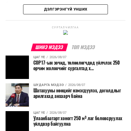
үйлдвэрлэх, нөөцийг дахин ашиглах чиглэлээр олон
бодлогын газраас мэдээллээ.
улсад өргөн ашиглаж байна.
ДЭЛГЭРЭНГҮЙ УНШИХ
СУРТАЛЧИЛГАА
ШИНЭ МЭДЭЭ
ТОП МЭДЭЭ
ЦАГ ҮЕ
2026/08/07
COP17-ын зочид, төлөөлөгчдөд үйлчлэх 250
орчим жолоочийг сургалтад х...
ШУДАРГА МЭДЭЭ
2026/08/07
Шатахууны нөөцийг нэмэгдүүлэх, доголдлыг
арилгахад анхаарч байна
ЦАГ ҮЕ
2026/08/07
Улаанбаатарт хоногт 250 м³ лаг боловсруулах
үйлдвэр байгуулна