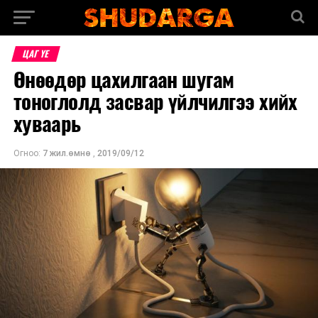
ЦАГ ҮЕ
Өнөөдөр цахилгаан шугам
тоноглолд засвар үйлчилгээ хийх
хуваарь
Огноо:
7 жил.өмнө
,
2019/09/12