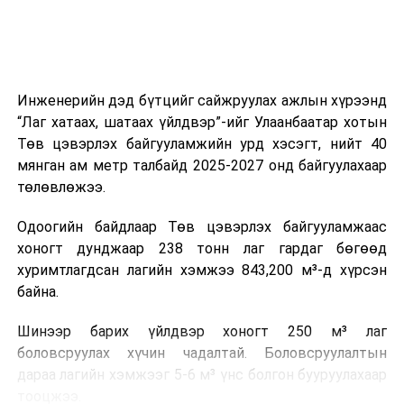
зүйгээр хангаж байна.
Мөн зам тээврийн осол, саатал болон бусад эрсдэл,
онцгой нөхцөл үүссэн үед авах арга хэмжээ, ачаалал
ихтэй нөхцөлд тайван, зөв, шуурхай шийдвэр гаргах,
Инженерийн дэд бүтцийг сайжруулах ажлын хүрээнд
өдөр тутмын ажлын бэлэн байдлыг хангах зэрэг
“Лаг хатаах, шатаах үйлдвэр”-ийг Улаанбаатар хотын
практик ур чадварыг сургалтын хөтөлбөрт тусгажээ.
Төв цэвэрлэх байгууламжийн урд хэсэгт, нийт 40
мянган ам метр талбайд 2025-2027 онд байгуулахаар
Сургалтыг танилцуулах лекц, асуулт-хариулт,
төлөвлөжээ.
жишээнд суурилсан сургалт, багаар ажиллах дасгал,
маршрут болон тээвэрлэлтийн урсгалын зураглалтай
Одоогийн байдлаар Төв цэвэрлэх байгууламжаас
танилцах, онцгой нөхцөлд ажиллах дадлага зэрэг
хоногт дунджаар 238 тонн лаг гардаг бөгөөд
онол, практик хосолсон хэлбэрээр зохион байгуулж
хуримтлагдсан лагийн хэмжээ 843,200 м³-д хүрсэн
байна.
байна.
Сургалтын үеэр COP17 олон улсын бага хурлыг
Шинээр барих үйлдвэр хоногт 250 м³ лаг
зохион байгуулах Үндэсний хорооны Ажлын алба,
боловсруулах хүчин чадалтай. Боловсруулалтын
Нийслэлийн тээврийн газар, Автотээврийн үндэсний
дараа лагийн хэмжээг 5-6 м³ үнс болгон бууруулахаар
төв болон Тээврийн цагдаагийн албаны холбогдох
тооцжээ.
албан хаагчид чиг үүргийнхээ хүрээнд мэдээлэл өгч,