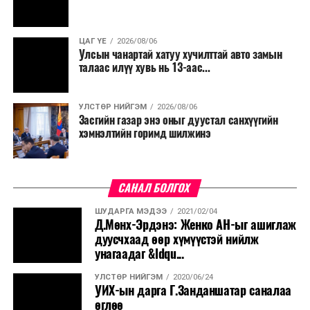
ЦАГ ҮЕ
2026/08/06
Улсын чанартай хатуу хучилттай авто замын
талаас илүү хувь нь 13-аас...
УЛСТӨР НИЙГЭМ
2026/08/06
Засгийн газар энэ оныг дуустал санхүүгийн
хэмнэлтийн горимд шилжинэ
САНАЛ БОЛГОХ
ШУДАРГА МЭДЭЭ
2021/02/04
Д.Мөнх-Эрдэнэ: Женко АН-ыг ашиглаж
дуусчхаад өөр хүмүүстэй нийлж
унагаадаг &ldqu...
УЛСТӨР НИЙГЭМ
2020/06/24
УИХ-ын дарга Г.Занданшатар саналаа
өглөө