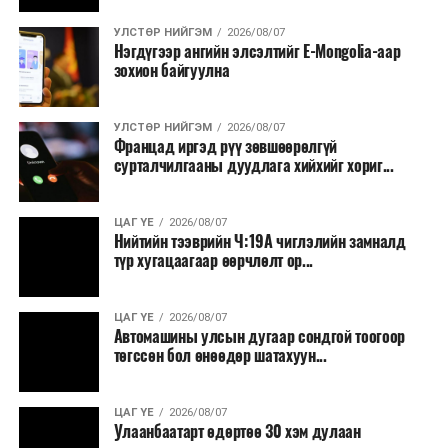
УЛСТӨР НИЙГЭМ
2026/08/07
Нэгдүгээр ангийн элсэлтийг E-Mongolia-аар
зохион байгуулна
УЛСТӨР НИЙГЭМ
2026/08/07
Францад иргэд рүү зөвшөөрөлгүй
сурталчилгааны дуудлага хийхийг хориг...
ЦАГ ҮЕ
2026/08/07
Нийтийн тээврийн Ч:19А чиглэлийн замналд
түр хугацаагаар өөрчлөлт ор...
ЦАГ ҮЕ
2026/08/07
Автомашины улсын дугаар сондгой тоогоор
төгссөн бол өнөөдөр шатахуун...
ЦАГ ҮЕ
2026/08/07
Улаанбаатарт өдөртөө 30 хэм дулаан