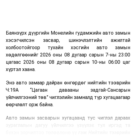
болон бусад өвчин үүсгэгч бичил биетнийг устгах
боломжтой.
Түүнчлэн шаталтын явцад үүсэх дулааныг цахилгаан
болон дулааны эрчим хүч үйлдвэрлэхэд ашиглаж
Баянзүрх дүүргийн Монелийн гудамжийн авто замын
болдог. Зарим технологийн хувьд шаталтын дараа
хэсэгчилсэн засвар, шинэчлэлтийн ажилтай
үлдэх үнснээс фосфор зэрэг ашигт эрдсийг сэргээн
холбоотойгоор тухайн хэсгийн авто замын
авах боломжтой аж.
хөдөлгөөнийг 2026 оны 08 дугаар сарын 7-ны 23:00
цагаас 2026 оны 08 дугаар сарын 10-ны 06:00 цаг
Япон, Герман, Швейцар, Нидерланд, Өмнөд Солонгос
хүртэл хаана.
зэрэг улс лаг хатаах, шатаах технологийг ашиглаж
байна. Тухайлбал, Германд лаг шатаах үйлдвэрээс
Энэ авто замаар дайран өнгөрдөг нийтийн тээврийн
гарсан үнснээс фосфор сэргээн авах технологи
Ч:19А “Цагаан давааны задгай-Сансарын
ашигладаг бол Нидерландад төвлөрсөн лаг
үйлчилгээний төв” чиглэлийн замналд түр хугацаагаар
боловсруулах үйлдвэрүүдээр дулаан, цахилгаан
өөрчлөлт орж байна.
эрчим хүч үйлдвэрлэдэг.
Авто замын засварын хугацаанд тус чиглэл дараах
Ийнхүү лаг хатаах, шатаах технологийг лагийн
зураглалын дагуу үйлчилгээ үзүүлэх тул иргэд та
эзлэхүүнийг бууруулахын зэрэгцээ эрчим хүч
бүхэн зорчилтоо төлөвлөнө үү
гэж Нийтийн тээврийн