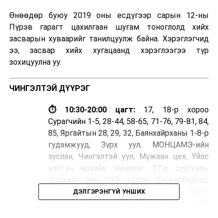
Өнөөдөр буюу 2019 оны есдүгээр сарын 12-ны
Пүрэв гарагт цахилгаан шугам тоноглолд хийх
засварын хуваарийг танилцуулж байна. Хэрэглэгчид
ээ, засвар хийх хугацаанд хэрэглээгээ түр
зохицуулна уу.
ЧИНГЭЛТЭЙ ДҮҮРЭГ
⏱ 10:30-20:00 цагт:
17, 18-р хороо
Сурагчийн 1-5, 28-44, 58-65, 71-76, 79-81, 84,
85, Яргайтын 28, 29, 32, Баянхайрханы 1-8-р
гудамжууд, Зүрх уул, МОНЦАМЭ-ийн
зуслан, Чингэлтэй уул, Мужаан цех, Үйлс
нэгтэн өрхийн эмнэлэг, 37-р сургууль,
Дэлхийн зөн ОУБ, Иргэн Шижирбаатар,
Бумбаа /дэлгүүрүүд/, 103-р
ДЭЛГЭРЭНГҮЙ УНШИХ
цэцэрлэг, Чингэлтэй аз, Элбэг дулаан ХХК-
ууд, Иргэн Мягмарсүрэн, Даян, Баярхүү,