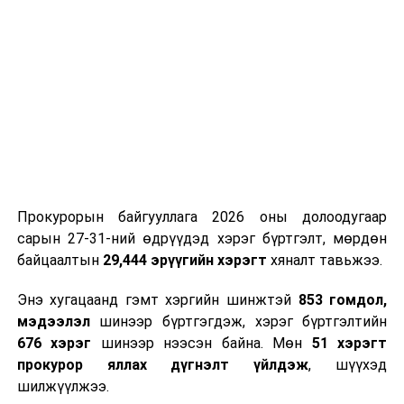
УНШСАН:
2820
ДАРААХ МЭДЭЭ
УИХ дахь ажлын хэсгүүд хуралдана
ӨМНӨХ МЭДЭЭ
УИХ-ын байнгын болон түр хороодын хуралдаан
болно
Прокурорын байгууллага 2026 оны долоодугаар
сарын 27-31-ний өдрүүдэд хэрэг бүртгэлт, мөрдөн
байцаалтын
29,444 эрүүгийн хэрэгт
хяналт тавьжээ.
Энэ хугацаанд гэмт хэргийн шинжтэй
853 гомдол,
мэдээлэл
шинээр бүртгэгдэж, хэрэг бүртгэлтийн
676 хэрэг
шинээр нээсэн байна. Мөн
51 хэрэгт
прокурор яллах дүгнэлт үйлдэж
, шүүхэд
шилжүүлжээ.