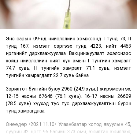
Энэ сарын 0
9-нд нийслэлийн хэмжээнд I тунд 73, II
тунд 167, нэмэлт сэргээх тунд 4223, нийт 4463
иргэнийг дархлаажууллаа. Вакцинжуулалт эхэлснээс
хойш нийслэлийн нийт хүн амын I тунгийн хамралт
74.7 хувь, II тунгийн хамралт 71.1 хувь, нэмэлт
тунгийн хамрагдалт 22.7 хувь байна.
Зорилтот бүлгийн буюу 2960 (24.9 хувь) жирэмсэн эх,
12-15 насны 67646 (76.1 хувь), 16-17 насны 26609
(78.5 хувь) хүүхэд тус тус дархлаажуулалтын бүрэн
тунд хамрагдлаа.
Өнөөдөр /2021.11.10/ Улаанбаатар хотод явуулын 45,
суурин 42 цэгт 96 багийн 373 эмч, ажилтан ажиллаж,