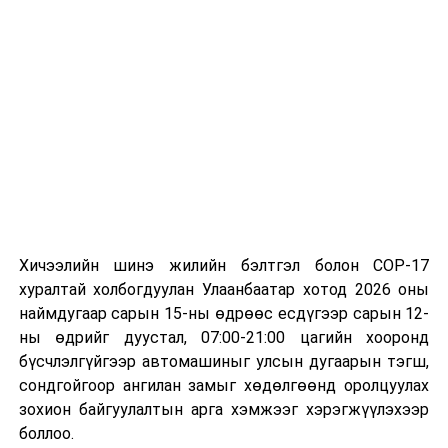
Хичээлийн шинэ жилийн бэлтгэл болон COP-17
хуралтай холбогдуулан Улаанбаатар хотод 2026 оны
наймдугаар сарын 15-ны өдрөөс есдүгээр сарын 12-
ны өдрийг дуустал, 07:00-21:00 цагийн хооронд
бүсчлэлгүйгээр автомашиныг улсын дугаарын тэгш,
сондгойгоор ангилан замыг хөдөлгөөнд оролцуулах
зохион байгуулалтын арга хэмжээг хэрэгжүүлэхээр
боллоо.