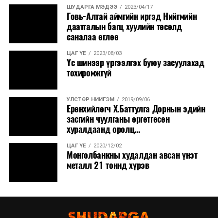
ШУДАРГА МЭДЭЭ
2023/04/17
Говь-Алтай аймгийн иргэд Нийгмийн
даатгалын багц хуулийн төсөлд
саналаа өглөө
ЦАГ ҮЕ
2023/08/03
Үс шинээр үргээлгэх буюу засуулахад
тохиромжгүй
УЛСТӨР НИЙГЭМ
2019/09/06
Ерөнхийлөгч Х.Баттулга Дорнын эдийн
засгийн чуулганы өргөтгөсөн
хуралдаанд оролц...
ЦАГ ҮЕ
2020/12/02
Монголбанкны худалдан авсан үнэт
металл 21 тоннд хүрэв