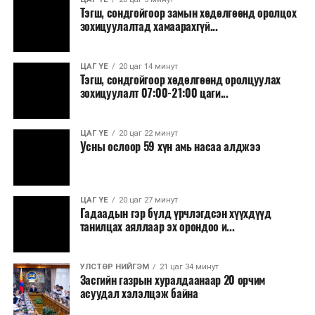
Тэгш, сондгойгоор замын хөдөлгөөнд оролцох
зохицуулалтад хамаарахгүй...
ЦАГ ҮЕ
20 цаг 14 минут
Тэгш, сондгойгоор хөдөлгөөнд оролцуулах
зохицуулалт 07:00-21:00 цаги...
ЦАГ ҮЕ
20 цаг 22 минут
Усны ослоор 59 хүн амь насаа алджээ
ЦАГ ҮЕ
20 цаг 27 минут
Гадаадын гэр бүлд үрчлэгдсэн хүүхдүүд
танилцах аяллаар эх орондоо и...
УЛСТӨР НИЙГЭМ
21 цаг 34 минут
Засгийн газрын хуралдаанаар 20 орчим
асуудал хэлэлцэж байна