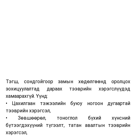
Түүнчлэн бүртгэлийн үйлчилгээ, үл хөдлөх хөрөнгийн
барьцааны бүртгэлтэй холбоотойгоор бусдад давуу
байдал бий болгох зорилгоор улсын бүртгэгчид мөнгө
шилжүүлсэн гэх хахууль өгөх хэргүүдийг шүүхэд
шилжүүлжээ.
Бусад хэргүүдээс дурдвал, Дорноговь аймагт үнэт
эдлэлийн дэлгүүрээс их хэмжээний эд зүйл
хулгайлсан, мансууруулах болон сэтгэцэд нөлөөт
бодистой холбоотой, хууль бусаар эм худалдах, хүн
худалдаалах болон хүүхдийн эсрэг гэмт хэргүүдэд
Тэгш, сондгойгоор замын хөдөлгөөнд оролцох
яллах дүгнэлт үйлдэж, холбогдох шүүхүүдэд
зохицуулалтад дараах тээврийн хэрэгслүүдэд
шилжүүлсэн байна.
хамаарахгүй. Үүнд:
• Цахилгаан тэжээлийн буюу ногоон дугаартай
тээврийн хэрэгсэл,
• Зөвшөөрөл, тоноглол бүхий хүнсний
бүтээгдэхүүний түгээлт, татан авалтын тээврийн
хэрэгсэл,