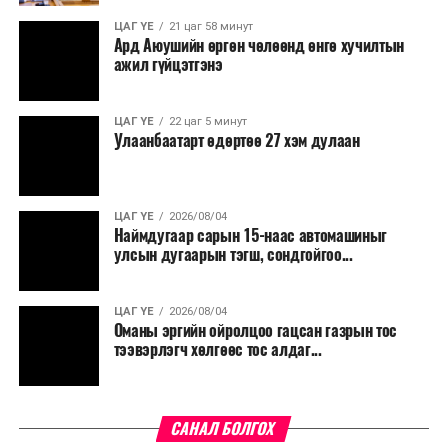
ЦАГ ҮЕ
21 цаг 58 минут
Ард Аюушийн өргөн чөлөөнд өнгө хучилтын
ажил гүйцэтгэнэ
ЦАГ ҮЕ
22 цаг 5 минут
Улаанбаатарт өдөртөө 27 хэм дулаан
ЦАГ ҮЕ
2026/08/04
Наймдугаар сарын 15-наас автомашиныг
улсын дугаарын тэгш, сондгойгоо...
ЦАГ ҮЕ
2026/08/04
Оманы эргийн ойролцоо гацсан газрын тос
тээвэрлэгч хөлгөөс тос алдаг...
САНАЛ БОЛГОХ