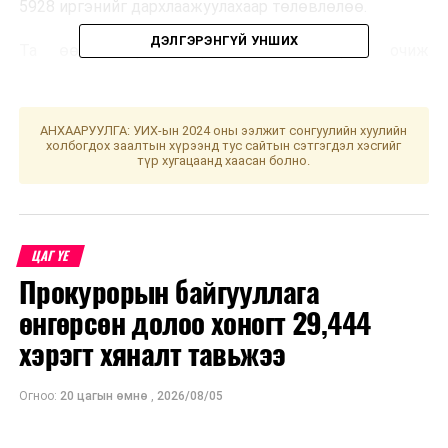
5928 иргэнийг дархлаажуулахаар төлөвлөлөө.
ДЭЛГЭРЭНГҮЙ УНШИХ
Та өөрт ойр вакцины аль ч цэгт очиж
дархлаажуулалтад хамрагдах боломжтой.
Дархлаажуулалтын цэгүүд 09:00-17:00 цаг хүртэл
ажиллана. Дархлаажуулалтын цэгийг дүүрэг тус
АНХААРУУЛГА: УИХ-ын 2024 оны ээлжит сонгуулийн хуулийн
бүрээр танилцуулж байна.
холбогдох заалтын хүрээнд тус сайтын сэтгэгдэл хэсгийг
түр хугацаанд хаасан болно.
ЦАГ ҮЕ
Прокурорын байгууллага
өнгөрсөн долоо хоногт 29,444
хэрэгт хяналт тавьжээ
Огноо:
20 цагын өмнө
,
2026/08/05