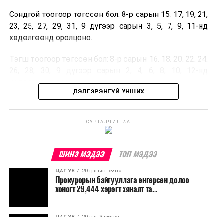
Сондгой тоогоор төгссөн бол: 8-р сарын 15, 17, 19, 21,
23, 25, 27, 29, 31, 9 дүгээр сарын 3, 5, 7, 9, 11-нд
хөдөлгөөнд оролцоно.
Тэгш тоогоор төгссөн бол: 8-р сарын 16, 18, 20, 22, 24,
26, 28, 30, 9 дүгээр сарын 2, 4, 6, 8, 10, 12-нд
хөдөлгөөнд оролцоно.
ДЭЛГЭРЭНГҮЙ УНШИХ
Улсын дугаарын тэгш, сондгойгоор ангилан
хөдөлгөөнд оролцуулах зохицуулалт 07:00-21:00
СУРТАЛЧИЛГАА
цагийн хооронд хэрэгжих бөгөөд бүсчлэл
харгалзахгүй, нийслэлийн төвийн зургаан дүүргийн
хэмжээнд шийдвэр үйлчилнэ.
ШИНЭ МЭДЭЭ
ТОП МЭДЭЭ
ЦАГ ҮЕ
20 цагын өмнө
Прокурорын байгууллага өнгөрсөн долоо
хоногт 29,444 хэрэгт хяналт та...
ЦАГ ҮЕ
20 цаг 3 минут