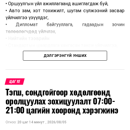
• Оршуулгын үйл ажиллагаанд ашиглагдаж буй,
• Авто зам, хот тохижилт, шугам сүлжээний засвар
үйлчилгээ үзүүлдэг,
• Дипломат байгууллага, гадаадын зочин
төлөөлөгчдөд үйлчлэх,
• Нийтийн тээврийн
• Стандартын шаардлага хангасан такси үйлчилгээ,
• Сургууль, цэцэрлэг, байгууллагын ажилчдын тээвэр,
ДЭЛГЭРЭНГҮЙ УНШИХ
• Таних тэмдэг бүхий хэвлэл мэдээллийн
байгууллагын тээврийн хэрэгсэл хамаарахгүй.
ЦАГ ҮЕ
Тэгш, сондгойгоор хөдөлгөөнд
оролцуулах зохицуулалт 07:00-
21:00 цагийн хооронд хэрэгжинэ
Огноо:
20 цаг 14 минут
,
2026/08/05