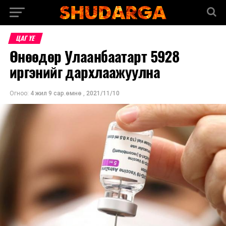
ЦАГ ҮЕ
Өнөөдөр Улаанбаатарт 5928
иргэнийг дархлаажуулна
Огноо:
4 жил 9 сар.өмнө
,
2021/11/10