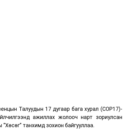
енцын Талуудын 17 дугаар бага хурал (COP17)-
үйлчилгээнд ажиллах жолооч нарт зориулсан
 “Хөсөг” танхимд зохион байгууллаа.