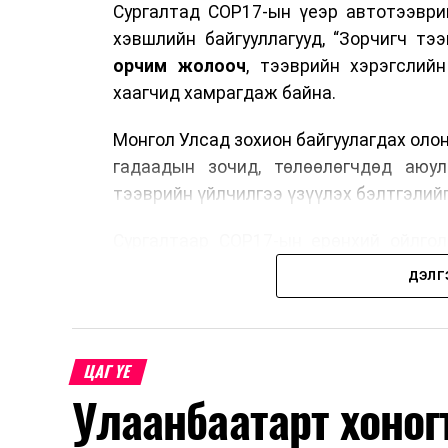
Сургалтад COP17-ын үеэр автотээври
хэвшлийн байгууллагууд, “Зорчигч тээвэ
орчим жолооч
, тээврийн хэрэгслий
хаагчид хамрагдаж байна.
Монгол Улсад зохион байгуулагдах оло
гадаадын зочид, төлөөлөгчдөд аюул
тээврийн үйлчилгээ үзүүлэх бэлтгэлийг
Сургалтаар COP17-ын ерөнхий ойлголт
зочид, төлөөлөгчдийн ангилал, үй
ДЭЛГ
хариуцлага, сахилга бат, үйлчилгээни
нэгдсэн мэдээлэл өгчээ.
Түүнчлэн зочдыг нисэх буудлаас угт
ЦАГ ҮЕ
байршилд хүргэх үе шат, маршрут, хөд
Улаанбаатарт хоног
мэдээлэл дамжуулах журам, холбогд