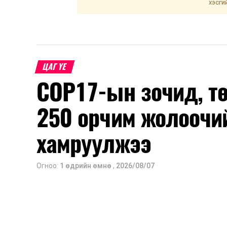
хэсги
ЦАГ ҮЕ
COP17-ын зочид, т
250 орчим жолоочи
хамруулжээ
Огноо:
1 өдрийн өмнө
,
2026/08/07