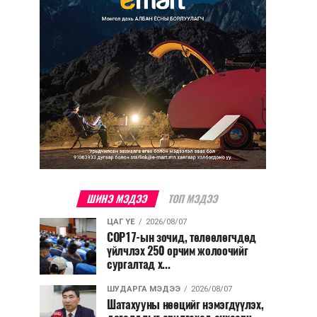
ШИНЭ МЭДЭЭ
ТОП МЭДЭЭ
ЦАГ ҮЕ
2026/08/07
COP17-ын зочид, төлөөлөгчдөд
үйлчлэх 250 орчим жолоочийг
сургалтад х...
ШУДАРГА МЭДЭЭ
2026/08/07
Шатахууны нөөцийг нэмэгдүүлэх,