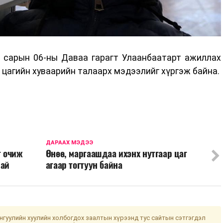
р сарын 06-ны Даваа гарагт Улаанбаатарт ажиллах
цагийн хуваарийн талаарх мэдээлийг хүргэж байна.
ДАРААХ МЭДЭЭ
т очиж
Өнөө, маргаашдаа ихэнх нутгаар цаг
рай
агаар тогтуун байна
гуулийн хуулийн холбогдох заалтын хүрээнд тус сайтын сэтгэгдэл