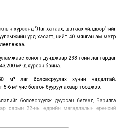
илтэн, цагдаагийн дэд хурандаа Т.Ганзориг
т, аюулгүй ажиллагаа болон олон улсын арга
х асуудлын талаар мэдээлэл өгсөн байна.
лын хүрээнд “Лаг хатаах, шатаах үйлдвэр”-ийг
 төлөөлөгчдийн тээврийн үйлчилгээг аюулгүй,
ууламжийн урд хэсэгт, нийт 40 мянган ам метр
лах, үйлчилгээний нэгдсэн стандарт, сахилга
өлөвлөжээ.
жлын нэг хэсэг гэж
Зам, тээврийн яамнаас
уламжаас хоногт дунджаар 238 тонн лаг гардаг
3,200 м³-д хүрсэн байна.
0 м³ лаг боловсруулах хүчин чадалтай.
5-6 м³ үнс болгон бууруулахаар тооцжээ.
слэлийг боловсруулж дууссан бөгөөд Барилга
аар сарын 22-ны өдрийн магадлалын ерөнхий