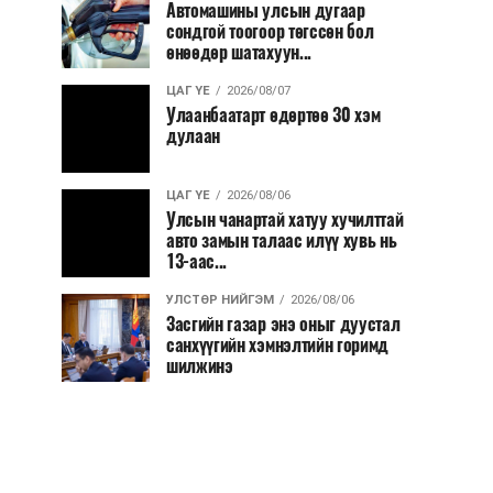
Автомашины улсын дугаар
сондгой тоогоор төгссөн бол
өнөөдөр шатахуун...
ЦАГ ҮЕ
2026/08/07
Улаанбаатарт өдөртөө 30 хэм
дулаан
ЦАГ ҮЕ
2026/08/06
Улсын чанартай хатуу хучилттай
авто замын талаас илүү хувь нь
13-аас...
УЛСТӨР НИЙГЭМ
2026/08/06
Засгийн газар энэ оныг дуустал
санхүүгийн хэмнэлтийн горимд
шилжинэ