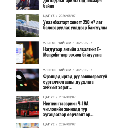
доголдлыг арилгахад анхаарч
байна
ЦАГ ҮЕ
2026/08/07
Улаанбаатарт хоногт 250 м³ лаг
боловсруулах үйлдвэр байгуулна
УЛСТӨР НИЙГЭМ
2026/08/07
Нэгдүгээр ангийн элсэлтийг E-
Mongolia-аар зохион байгуулна
УЛСТӨР НИЙГЭМ
2026/08/07
Францад иргэд рүү зөвшөөрөлгүй
сурталчилгааны дуудлага
хийхийг хориг...
ЦАГ ҮЕ
2026/08/07
Нийтийн тээврийн Ч:19А
чиглэлийн замналд түр
хугацаагаар өөрчлөлт ор...
ЦАГ ҮЕ
2026/08/07