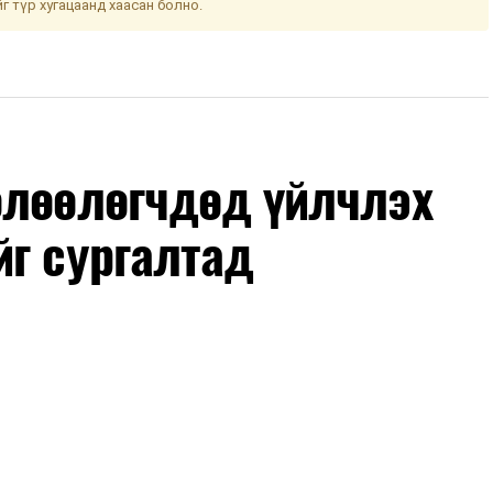
йг түр хугацаанд хаасан болно.
өлөөлөгчдөд үйлчлэх
йг сургалтад