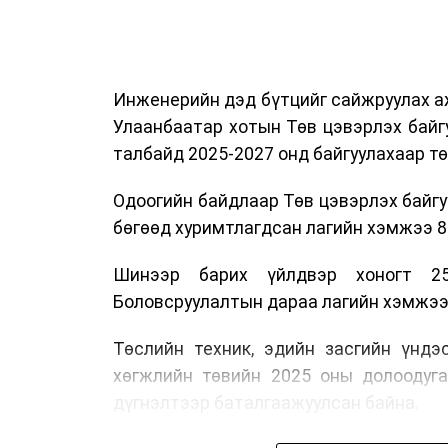
байгуулалтын хэлтсийн ахлах мэргэж
замын хөдөлгөөний зохион байгуулал
хэмжээний үеэр жолооч нарын анхаара
Инженерийн дэд бүтцийг сайжруулах аж
Уг сургалт нь COP17-ын үеэр зочид,
Улаанбаатар хотын Төв цэвэрлэх байг
шуурхай, зохион байгуулалттай явуу
талбайд 2025-2027 онд байгуулахаар т
хариуцлагыг хэвшүүлэх бэлтгэл а
мэдээллээ.
Одоогийн байдлаар Төв цэвэрлэх байгу
бөгөөд хуримтлагдсан лагийн хэмжээ 84
Шинээр барих үйлдвэр хоногт 25
Боловсруулалтын дараа лагийн хэмжээг 
Төслийн техник, эдийн засгийн үндэ
хөгжлийн төвийн 2025 оны долоодуг
дүгнэлтээр баталгаажуулсан байна.