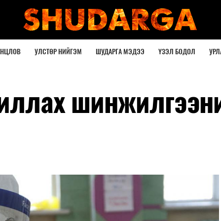
ОНЦЛОВ
УЛСТӨР НИЙГЭМ
ШУДАРГА МЭДЭЭ
ҮЗЭЛ БОДОЛ
УРЛ
жиллах шинжилгээн