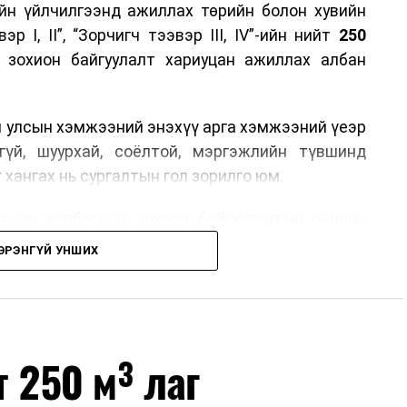
йн үйлчилгээнд ажиллах төрийн болон хувийн
р I, II”, “Зорчигч тээвэр III, IV”-ийн нийт
250
н зохион байгуулалт хариуцан ажиллах албан
н улсын хэмжээний энэхүү арга хэмжээний үеэр
гүй, шуурхай, соёлтой, мэргэжлийн түвшинд
 хангах нь сургалтын гол зорилго юм.
, ач холбогдол, зохион байгуулалтын онцлог,
лчилгээний стандарт, жолооч нарын үүрэг
ЭРЭНГҮЙ УНШИХ
й соёл, ёс зүй, мэргэжлийн харилцааны талаар
ан авах, зочид буудал болон арга хэмжээний
өлгөөний зохион байгуулалт, цагийн менежмент,
т 250 м³ лаг
ох байгууллагуудын уялдаа холбоо, аюулгүй