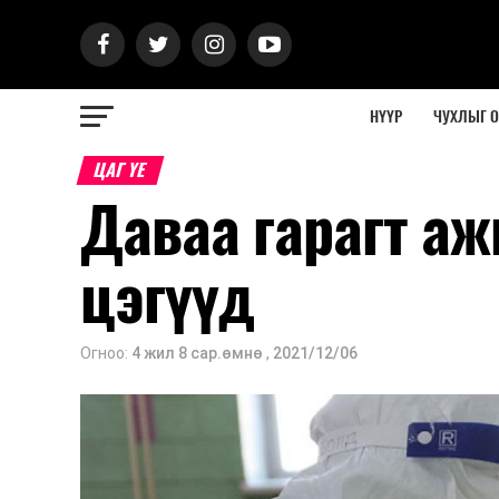
НҮҮР
ЧУХЛЫГ 
ЦАГ ҮЕ
Даваа гарагт а
цэгүүд
Огноо:
4 жил 8 сар.өмнө
,
2021/12/06