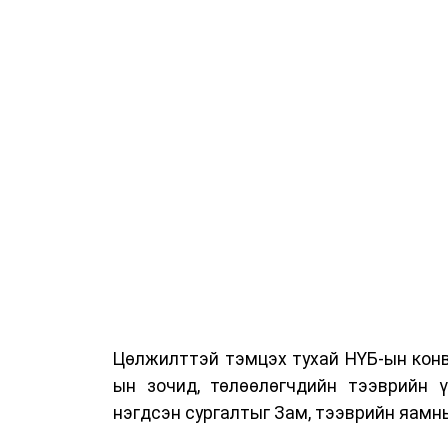
Цөлжилттэй тэмцэх тухай НҮБ-ын конв
ын зочид, төлөөлөгчдийн тээврийн 
нэгдсэн сургалтыг Зам, тээврийн яамны