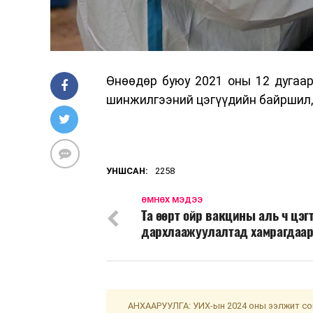
Өнөөдөр буюу 2021 оны 12 дугаа
шинжилгээний цэгүүдийн байршил, 
УНШСАН:
2258
ӨМНӨХ МЭДЭЭ
Та өөрт ойр вакцины аль ч цэг
дархлаажуулалтад хамрагдаа
АНХААРУУЛГА: УИХ-ын 2024 оны ээлжит сон