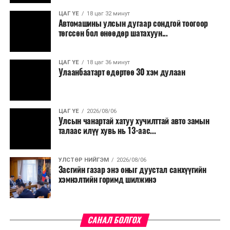
ЦАГ ҮЕ
18 цаг 32 минут
Түүнчлэн түлш, улаанбуудай, хүнсний ногооны нөөц
Автомашины улсын дугаар сондгой тоогоор
бүрдүүлэх зоорь, агуулах барих аж ахуйн нэгжүүдэд
төгссөн бол өнөөдөр шатахуун...
хөнгөлөлттэй зээл олгох, цахилгааны хөнгөлөлт
үзүүлэхийг салбарын сайд нарт үүрэг болголоо.
ЦАГ ҮЕ
18 цаг 36 минут
Улаанбаатарт өдөртөө 30 хэм дулаан
ЦАГ ҮЕ
2026/08/06
Улсын чанартай хатуу хучилттай авто замын
талаас илүү хувь нь 13-аас...
УЛСТӨР НИЙГЭМ
2026/08/06
Засгийн газар энэ оныг дуустал санхүүгийн
хэмнэлтийн горимд шилжинэ
САНАЛ БОЛГОХ