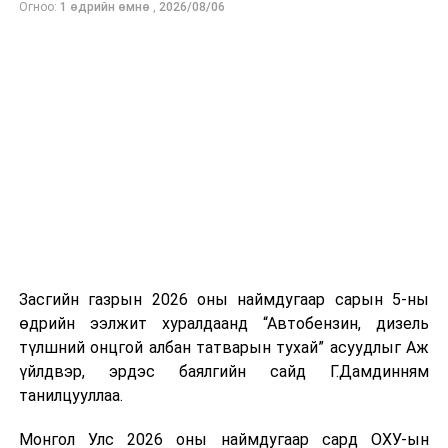
Огноо:
1 өдрийн өмнө
,
2026/08/06
нийлүүлэлтийг тогтворжуулах хүрээнд бусад эх
үүсвэрийг нэмэгдүүлэх чиглэлд анхаарч байна.
Замын-Үүд боомтоор 2000 тонн дизель түлш орж
ирсэн бөгөөд шилжүүлэн ачих ажиллагаа хийгдэж
байна" гэлээ
гэж Аж үйлдвэр, эрдэс баялгийн яамнаас
мэдээллээ.
Засгийн газрын 2026 оны наймдугаар сарын 5-ны
өдрийн ээлжит хуралдаанд “Автобензин, дизель
түлшний онцгой албан татварын тухай” асуудлыг Аж
үйлдвэр, эрдэс баялгийн сайд Г.Дамдинням
танилцууллаа.
Монгол Улс 2026 оны наймдугаар сард ОХУ-ын