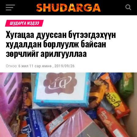
ШУДАРГА МЭДЭЭ
Хугацаа дууссан бүтээгдэхүүн
худалдан борлуулж байсан
зөрчлийг арилгууллаа
Огноо:
6 жил 11 сар.өмнө
,
2019/09/26