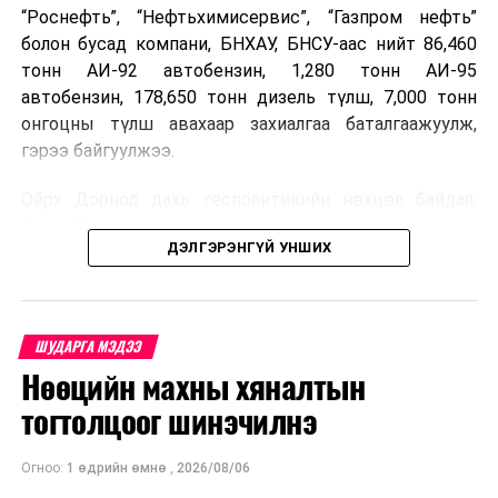
“Роснефть”, “Нефтьхимисервис”, “Газпром нефть”
болон бусад компани, БНХАУ, БНСУ-аас нийт 86,460
тонн АИ-92 автобензин, 1,280 тонн АИ-95
автобензин, 178,650 тонн дизель түлш, 7,000 тонн
онгоцны түлш авахаар захиалгаа баталгаажуулж,
гэрээ байгуулжээ.
Ойрх Дорнод дахь геополитикийн нөхцөл байдал,
Орос, Украины дайнаас шалтгаалсан газрын тосны
ДЭЛГЭРЭНГҮЙ УНШИХ
үнийн өсөлт дэлхийн зах зээлд буураагүй байна.
Үүний улмаас наймдугаар сард хил үнэ тонн тутамд
дахин өсөж, ОХУ болон бусад эх үүсвэрээс худалдан
авах шатахууны үнэ 1,200-2,000 ам.долларт хүрчээ.
ШУДАРГА МЭДЭЭ
Нөөцийн махны хяналтын
Иймд дотоодын зах зээл дэх үнийн өсөлтийг
сааруулахын тулд гаалийн болон онцгой албан
тогтолцоог шинэчилнэ
татварыг тэглэх шаардлага үүссэнийг салбарын сайд
танилцуулсан байна.
Огноо:
1 өдрийн өмнө
,
2026/08/06