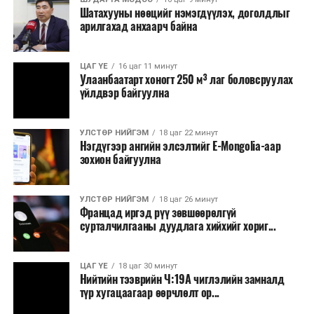
Шатахууны нөөцийг нэмэгдүүлэх, доголдлыг
болон арилжааны банкуудтай хамтран стратегийн
арилгахад анхаарч байна
бүтээгдэхүүний нөөц бүрдүүлэх, хадгалах, түгээх,
борлуулах бүх шатанд цахим төлбөрийн баримт
үйлдэж, бүртгэлийг ил тод болгох юм.
ЦАГ ҮЕ
16 цаг 11 минут
Улаанбаатарт хоногт 250 м³ лаг боловсруулах
үйлдвэр байгуулна
2026 оны намар бэлтгэж, 2027 оны хавар худалдаанд
гаргах нөөцийн махны бүрдүүлэлтэд Нийслэлийн
Засаг дарга Б.Пүрэвдагваг онцгойлон анхаарч
УЛСТӨР НИЙГЭМ
18 цаг 22 минут
Нэгдүгээр ангийн элсэлтийг E-Mongolia-аар
ажиллахыг Ерөнхий сайд үүрэг болгожээ.
зохион байгуулна
Нөөцийн махыг цахим системд бүртгэснээр мах
бэлтгэлийн явц, нөөцийн үлдэгдэл ил тод болно. Мөн
УЛСТӨР НИЙГЭМ
18 цаг 26 минут
хөнгөлөлттэй зээлийг зориулалтын бусаар ашиглах
Францад иргэд рүү зөвшөөрөлгүй
сурталчилгааны дуудлага хийхийг хориг...
явдлыг таслан зогсоох, хүртээмжийг нэмэгдүүлэх,
өрсөлдөөнийг бий болгох боломжтой гэж үзжээ.
ЦАГ ҮЕ
18 цаг 30 минут
Иргэд агуулах, үйлдвэрээс махаа шууд худалдан авах,
Нийтийн тээврийн Ч:19А чиглэлийн замналд
түр хугацаагаар өөрчлөлт ор...
малчид системээр дамжуулан бүтээгдэхүүнээ
эцсийн хэрэглэгчид борлуулах боломж бүрдэх юм.