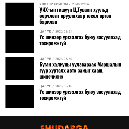
УЛСТӨР НИЙГЭМ
2020/12/24
УИХ-ын гишүүн Ц.Туваан хуульд
өөрчлөлт оруулахаар төсөл өргөн
барилаа
ЦАГ ҮЕ
2020/02/21
Үс шинээр үргээлгэх буюу засуулахад
тохиромжгүй
ЦАГ ҮЕ
2024/08/30
Буган халиуны уулзвараас Маршалын
гүүр хүртэлх авто замыг хааж,
шинэчилнэ
ЦАГ ҮЕ
2023/06/16
Үс шинээр үргээлгэх буюу засуулахад
тохиромжгүй