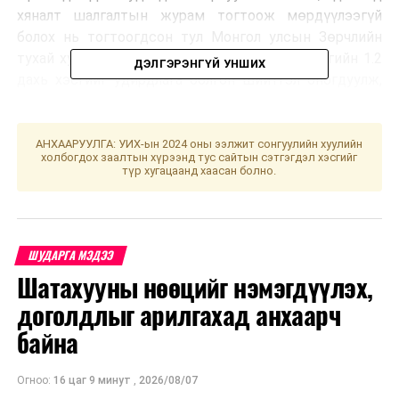
хяналт шалгалтын журам тогтоож мөрдүүлээгүй
болох нь тогтоогдсон тул Монгол улсын Зөрчлийн
тухай хуулийн 11.2 дугаар зүйлийн 1 дэх хэсгийн 1.2
ДЭЛГЭРЭНГҮЙ УНШИХ
дахь хэсгийг удирдлага болгон шийтгэл оногдуулж,
хадгалалтын хугацаа хэтэрсэн 37 нэрийн 119 ширхэг,
214.670 төгрөгийн хүнсний бүтээгдэхүүнийг улсын
ахлах байцаагчийн актаар хураан авч устгуулахаар
АНХААРУУЛГА: УИХ-ын 2024 оны ээлжит сонгуулийн хуулийн
холбогдох заалтын хүрээнд тус сайтын сэтгэгдэл хэсгийг
Нийслэлийн зөвлөлд шилжүүлж ажиллалаа.
түр хугацаанд хаасан болно.
ШУДАРГА МЭДЭЭ
Шатахууны нөөцийг нэмэгдүүлэх,
доголдлыг арилгахад анхаарч
байна
УНШСАН:
11307
Огноо:
16 цаг 9 минут
,
2026/08/07