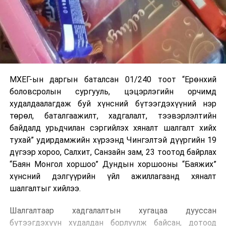
МХЕГ-ын даргын баталсан 01/240 тоот “Ерөнхий
боловсролын сургууль, цэцэрлэгийн орчимд
худалдаалагдаж буй хүнсний бүтээгдэхүүний нэр
төрөл, баталгаажилт, хадгалалт, тээвэрлэлтийн
байдалд урьдчилан сэргийлэх хяналт шалгалт хийх
тухай” удирдамжийн хүрээнд Чингэлтэй дүүргийн 19
дүгээр хороо, Салхит, Санзайн зам, 23 тоотод байрлах
“Баян Монгол хоршоо” Дундын хоршооны “Баяжих”
хүнсний дэлгүүрийн үйл ажиллагаанд хяналт
шалгалтыг хийлээ.
Шалгалтаар хадгалалтын хугацаа дууссан
бүтээгдэхүүн худалдан борлуулж байсан, дотоод