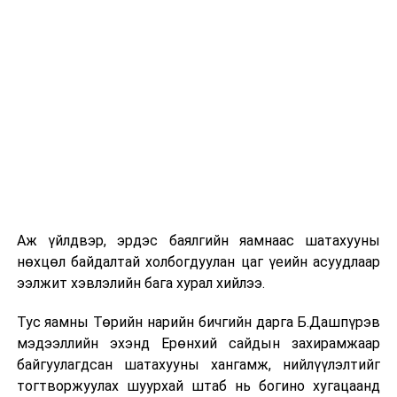
ДАРААХ МЭДЭЭ
Зэрлэг амьтдаас өөрийгөө хамгаалах аюулгүй байдлын
зөвлөмж
ӨМНӨХ МЭДЭЭ
“Сарьдагийн хийд” үзэсгэлэн маргааш нээлтээ хийнэ
Аж үйлдвэр, эрдэс баялгийн яамнаас шатахууны
нөхцөл байдалтай холбогдуулан цаг үеийн асуудлаар
ээлжит хэвлэлийн бага хурал хийлээ.
Тус яамны Төрийн нарийн бичгийн дарга Б.Дашпүрэв
мэдээллийн эхэнд Ерөнхий сайдын захирамжаар
байгуулагдсан шатахууны хангамж, нийлүүлэлтийг
тогтворжуулах шуурхай штаб нь богино хугацаанд