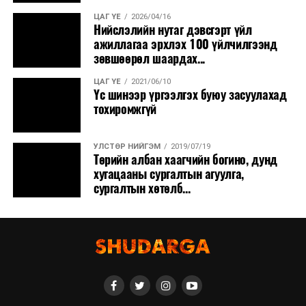
ЦАГ ҮЕ
2026/04/16
Нийслэлийн нутаг дэвсгэрт үйл
ажиллагаа эрхлэх 100 үйлчилгээнд
зөвшөөрөл шаардах...
ЦАГ ҮЕ
2021/06/10
Үс шинээр үргээлгэх буюу засуулахад
тохиромжгүй
УЛСТӨР НИЙГЭМ
2019/07/19
Төрийн албан хаагчийн богино, дунд
хугацааны сургалтын агуулга,
сургалтын хөтөлб...