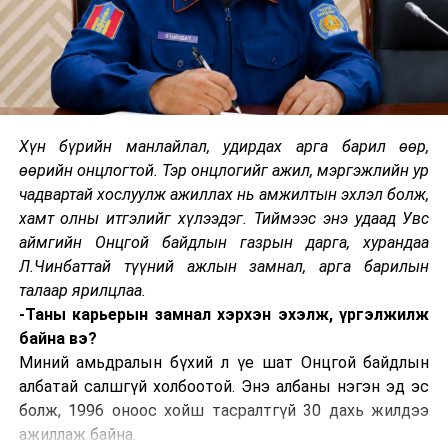
жилийн үеэр энэхүү дэглэм алдагдсан. Тиймээс ч
2022 оны нэгдүгээр сарын хоёр дахь долоо хоног
эхлэх үеэс халдварын тоо огцом нэмэгдсэн. Мөн
халдвар авсан хүмүүсийн дотор коронавирусийн
омикрон хувилбар оношлогдсон. Омикрон хувилбар
нь өмнөх дэгдэлтийн бусад хэлбэрийн вирусээс
Хүн бүрийн манлайлал, удирдах арга барил өөр,
халдварлуулах идэвх нь илүү өндөр. Дельта, альфа
өөрийн онцлогтой. Тэр онцлогийг ажил, мэргэжлийн ур
хувилбарын халдвар нь агаар дуслын замаар
чадвартай хослуулж ажиллах нь амжилтын эхлэл болж,
дамждаг байсан бол омикрон хувилбар бол аэрозоль
хамт олны итгэлийг хүлээдэг. Тиймээс энэ удаад Увс
байдлаар агаараар дамжиж байна. Тиймээс халдвар
аймгийн Онцгой байдлын газрын дарга, хурандаа
маш хурдтай тархаж байна. Сүүлийн хоёр долоо
Л.Чинбаттай түүний ажлын замнал, арга барилын
хоногийн байдлаар халдвар авч эмчлүүлж буй
талаар ярилцлаа.
иргэдийн өвчлөлийн байдлыг ажигласан эмч нарын
-Таны карьерын замнал хэрхэн эхэлж, үргэлжилж
ажиглалтаар омикрон хувилбарын халдварт өртсөн
байна вэ?
иргэдийн өвчин зовуурь хөнгөн, хатгаа үүсэх нь бага,
Миний амьдралын бүхий л үе шат Онцгой байдлын
халдварын үе богино хугацаанд үйлчилж байгаа мэт
албатай салшгүй холбоотой. Энэ албаны нэгэн эд эс
боловч халдвар авч буй хүний тоог огцом нэмж, хууч
болж, 1996 оноос хойш тасралтгүй 30 дахь жилдээ
өвчтэй, хатгаа болон уушгины үрэвсэл тусч байсан
ажиллаж байна.
зэрэг хүмүүст хүндрэл учирч байна. Тэдгээр хүмүүс