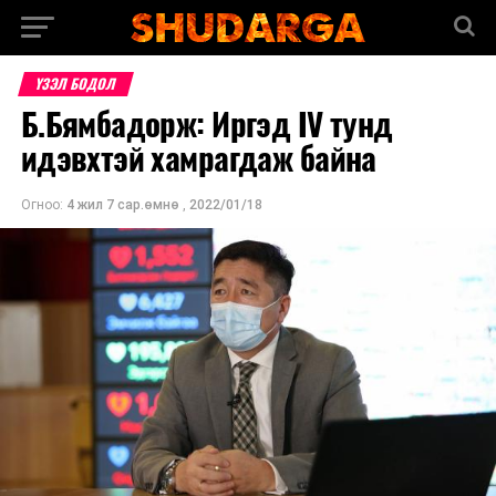
ҮЗЭЛ БОДОЛ
Б.Бямбадорж: Иргэд IV тунд
идэвхтэй хамрагдаж байна
Огноо:
4 жил 7 сар.өмнө
,
2022/01/18