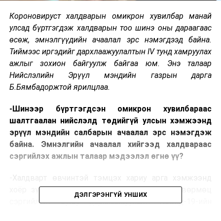
Короновируст халдварын омикрон хувилбар манай
улсад бүртгэгдэж халдварын тоо шинэ оны дараагаас
өсөж, эмнэлгүүдийн ачаалал эрс нэмэгдээд байна.
Тиймээс иргэдийг дархлаажуулалтын IV
тунд хамруулах
ажлыг зохион байгуулж байгаа юм. Энэ талаар
Нийслэлийн Эрүүл мэндийн газрын дарга
Б.Бямбадоржтой ярилцлаа.
-Шинээр бүртгэгдсэн омикрон хувилбараас
шалтгаалан нийслэлд төдийгүй улсын хэмжээнд
эрүүл мэндийн салбарын ачаалал эрс нэмэгдэж
байна. Эмнэлгийн ачаалал хийгээд халдвараас
сэргийлэх ажлын талаар мэдээлэл өгнө үү?
-Халдварт өвчинтэй тэмцэх хариу арга хэмжээнд
хоёр зүйл маш чухал байдаг. Нэгдүгээрт өвөрмөц
ДЭЛГЭРЭНГҮЙ УНШИХ
сэргийлэлт буюу дархлаажуулалт. Ковид-19-ийн
халдвараас урьдчилан сэргийлэх дархлаажуулалтыг