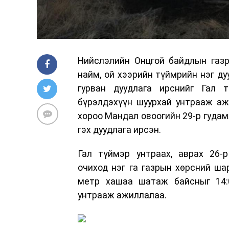
Нийслэлийн Онцгой байдлын газр
найм, ой хээрийн түймрийн нэг ду
гурван дуудлага ирснийг Гал 
бүрэлдэхүүн шуурхай унтрааж ажи
хороо Мандал овоогийн 29-р гуда
гэх дуудлага ирсэн.
Гал түймэр унтраах, аврах 26-
очиход нэг га газрын хөрсний ша
метр хашаа шатаж байсныг 14:0
унтрааж ажиллалаа.