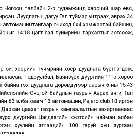
о Ногоон талбайн 2-р гудамжинд хөрсний шар өвс,
рсэн. Дуудлагын дагуу Гал түймэр унтраах, аврах 34
ан автомашинтайгаар очиход 6х4 хэмжээтэй байшин,
сныг 14:18 цагт гал түймрийн тархалтыг зогсоож,
 ой, хээрийн түймрийн хоёр дуудлага бүртгэгдэж,
лласан. Тодруулбал, Баянзүрх дүүргийн 11-р хороо
 байна гэх дуудлага дөрөвдүгээр сарын 6-ны 15:43
Нийслэлийн Онцгой байдлын газрын Аврах анги, Гал
йн 63 алба хаагч 13 автомашин, Pajero club 10 иргэн
 Дархан цаазат газрын хамгаалалтын захиргаанаас
зүрх дүүргийн Цагдаагийн хэлтсийн найман албан
ргэн хуулийн этгээдийн 100 гаруй хүн зургаан
унтраалаа.