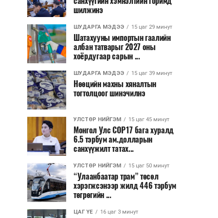
санхүүгийн хэмнэлтийн горимд
шилжинэ
ШУДАРГА МЭДЭЭ
15 цаг 29 минут
Шатахууны импортын гаалийн
албан татварыг 2027 оны
хоёрдугаар сарын ...
ШУДАРГА МЭДЭЭ
15 цаг 39 минут
Нөөцийн махны хяналтын
тогтолцоог шинэчилнэ
УЛСТӨР НИЙГЭМ
15 цаг 45 минут
Монгол Улс COP17 бага хуралд
6.5 тэрбум ам.долларын
санхүүжилт татах...
УЛСТӨР НИЙГЭМ
15 цаг 50 минут
“Улаанбаатар трам” төсөл
хэрэгжсэнээр жилд 446 тэрбум
төгрөгийн ...
ЦАГ ҮЕ
16 цаг 3 минут