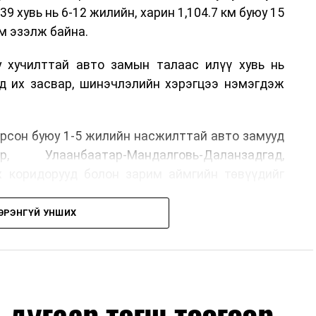
39 хувь нь 6-12 жилийн, харин 1,104.7 км буюу 15
м эзэлж байна.
у хучилттай авто замын талаас илүү хувь нь
өд их засвар, шинэчлэлийн хэрэгцээ нэмэгдэж
.
рсон буюу 1-5 жилийн насжилттай авто замууд
р, Улаанбаатар-Мандалговь-Даланзадгад,
х коридорууд болон зарим аймгийн төвүүдийг
ЭРЭНГҮЙ УНШИХ
, их засвар, ээлжит засвар арчлалтын ажлыг
лөх нь замын хөдөлгөөний аюулгүй байдлыг
гах, төсвийн хөрөнгө оруулалтыг оновчтой
лбаныхан хэлж байна
гэж Зам, тээврийн яамнаас
дугаар тэгш тоогоор