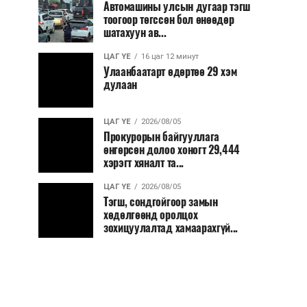
Автомашины улсын дугаар тэгш
тоогоор төгссөн бол өнөөдөр
шатахуун ав...
ЦАГ ҮЕ
16 цаг 12 минут
Улаанбаатарт өдөртөө 29 хэм
дулаан
ЦАГ ҮЕ
2026/08/05
Прокурорын байгууллага
өнгөрсөн долоо хоногт 29,444
хэрэгт хяналт та...
ЦАГ ҮЕ
2026/08/05
Тэгш, сондгойгоор замын
хөдөлгөөнд оролцох
зохицуулалтад хамаарахгүй...