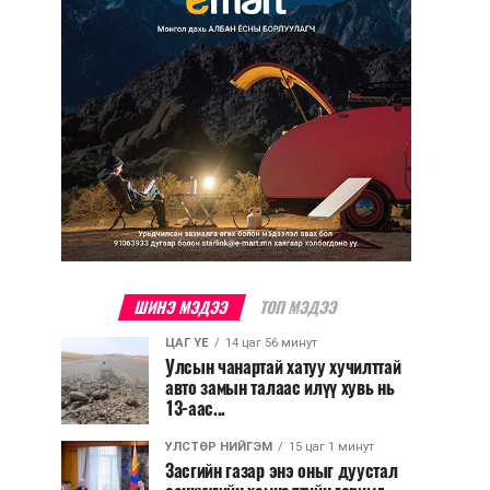
ШИНЭ МЭДЭЭ
ТОП МЭДЭЭ
ЦАГ ҮЕ
14 цаг 56 минут
Улсын чанартай хатуу хучилттай
авто замын талаас илүү хувь нь
13-аас...
УЛСТӨР НИЙГЭМ
15 цаг 1 минут
Засгийн газар энэ оныг дуустал