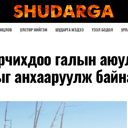
ОНЦЛОВ
УЛСТӨР НИЙГЭМ
ШУДАРГА МЭДЭЭ
ҮЗЭЛ БОДОЛ
УРЛ
орчихдоо галын аюу
ыг анхааруулж байн