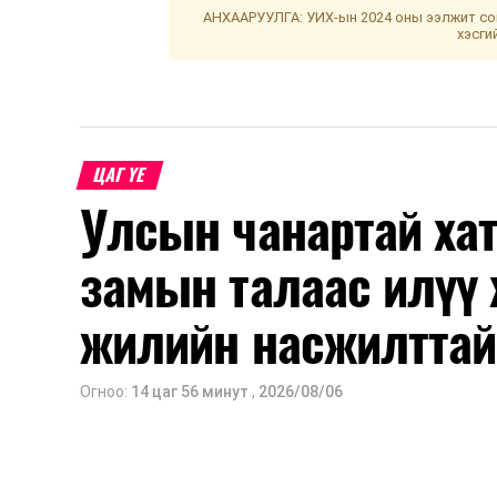
АНХААРУУЛГА: УИХ-ын 2024 оны ээлжит сон
хэсги
ЦАГ ҮЕ
Улсын чанартай хат
замын талаас илүү 
жилийн насжилттай
Огноо:
14 цаг 56 минут
,
2026/08/06