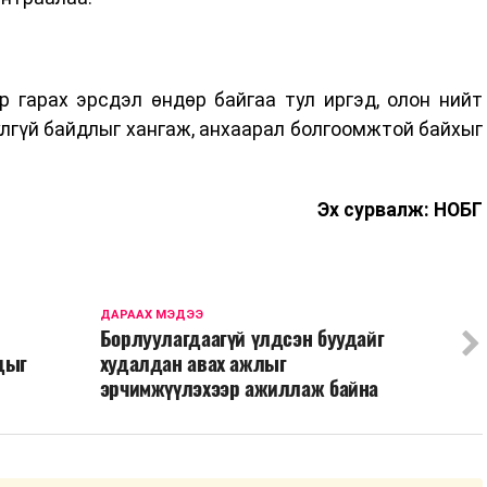
 гарах эрсдэл өндөр байгаа тул иргэд, олон нийт
лгүй байдлыг хангаж, анхаарал болгоомжтой байхыг
Эх сурвалж: НОБГ
ДАРААХ МЭДЭЭ
Борлуулагдаагүй үлдсэн буудайг
дыг
худалдан авах ажлыг
эрчимжүүлэхээр ажиллаж байна