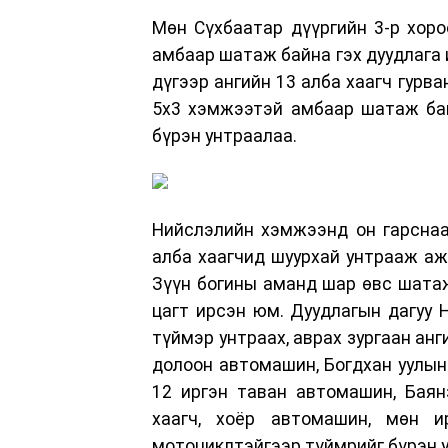
Мөн Сүхбаатар дүүргийн 3-р хоро
амбаар шатаж байна гэх дуудлага и
дүгээр ангийн 13 алба хаагч гурв
5х3 хэмжээтэй амбаар шатаж бай
бүрэн унтраалаа.
Нийслэлийн хэмжээнд он гарснаар
алба хаагчид шуурхай унтрааж ажи
Зүүн богины аманд шар өвс шатаж
цагт ирсэн юм. Дуудлагын дагуу 
түймэр унтраах, аврах зургаан анги
долоон автомашин, Богдхан уулын
12 иргэн таван автомашин, Баян
хаагч, хоёр автомашин, мөн и
мотоциклтэйгээр түймрийг бүрэн 