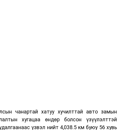
лсын чанартай хатуу хучилттай авто замын
лалтын хугацаа өндөр болсон үзүүлэлттэй
алгаанаас үзвэл нийт 4,038.5 км буюу 56 хувь