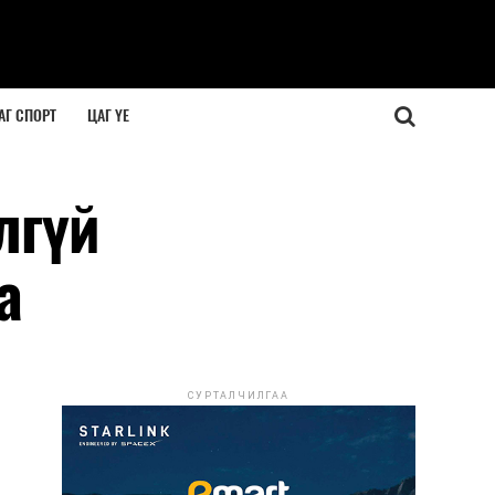
АГ СПОРТ
ЦАГ ҮЕ
лгүй
а
СУРТАЛЧИЛГАА