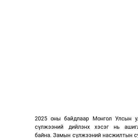
2025 оны байдлаар Монгол Улсын у
сүлжээний дийлэнх хэсэг нь ашиг
байна. Замын сүлжээний насжилтын суд