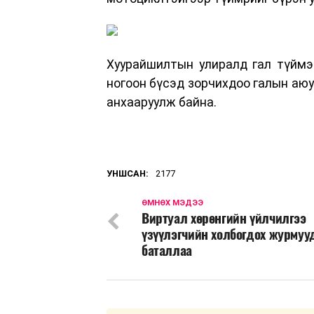
Хуурайшилтын улиралд гал түймэр
ногоон бүсэд зорчихдоо галын аюу
анхааруулж байна.
УНШСАН:
2177
ӨМНӨХ МЭДЭЭ
Виртуал хөрөнгийн үйлчилгээ
үзүүлэгчийн холбогдох журмуу
баталлаа