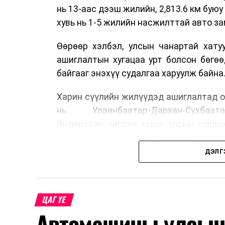
нь 13-аас дээш жилийн, 2,813.6 км буюу 
хувь нь 1-5 жилийн насжилттай авто за
Өөрөөр хэлбэл, улсын чанартай хату
ашиглалтын хугацаа урт болсон бөгө
байгааг энэхүү судалгаа харуулж байна
Харин сүүлийн жилүүдэд ашиглалтад о
нь Улаанбаатар-Дархан-Сүхбаата
Өндөрхаан чиглэл зэрэг улсын голло
холбосон чиглэлүүдэд төвлөрчээ.
ДЭЛГ
Авто замын насжилтыг тогтмол үнэлж
шинжлэх ухааны үндэслэлтэй төлөв
хангах, ашиглалтын хугацааг уртас
ЦАГ ҮЕ
төлөвлөхөд чухал ач холбогдолтойг а
Автомашины улсын 
мэдээллээ.