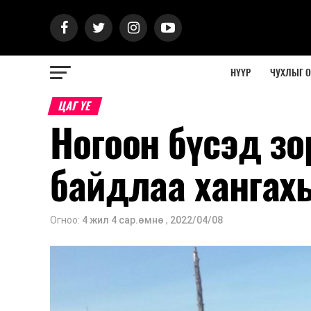
НҮҮР
ЧУХЛЫГ 
ЦАГ ҮЕ
Ногоон бүсэд з
байдлаа хангах
Огноо:
4 жил 4 сар.өмнө
,
2022/04/08