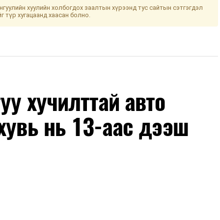
гуулийн хуулийн холбогдох заалтын хүрээнд тус сайтын сэтгэгдэл
йг түр хугацаанд хаасан болно.
уу хучилттай авто
хувь нь 13-аас дээш