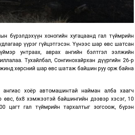
ын бүрэлдэхүүн хоногийн хугацаанд гал түймрийн
удлагаар үүрэг гүйцэтгэсэн. Үүнээс шар өвс шатсан
түймэр унтраах, аврах ангийн бэлтгэл ээлжийн
ллалаа. Тухайлбал, Сонгинохайрхан дүүргийн 26-р
мжинд хөрсний шар өвс шатаж байшин руу орж байна
р ангиас хоёр автомашинтай найман алба хаагч
р өвс, 6х8 хэмжээтэй байшингийн дээвэр хэсэг, 10
0 цагт гал түймрийн тархалтыг зогсоож, бүрэн