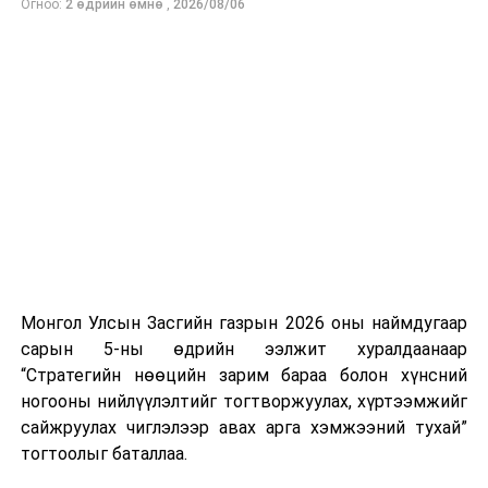
ӨМНӨХ МЭДЭЭ
Огноо:
2 өдрийн өмнө
,
2026/08/06
Үндэсний төлбөрийн системийн зөвлөлийн ээлжит
хурал боллоо
Ерөнхий сайд Н.Учрал ОХУ шатахууны бүх төрөлд
экспортын хориг тавьсан ч Монгол Улс уг хоригт
хамрагдахгүй гэдгийг онцоллоо. Мөн БНХАУ, БНСУ-
аас шаардлагатай түлш, шатахуун нийлүүлэхээр
тохиролцсон байна.
Тэрбээр шатахууны нөөц, түгээлтийн мэдээллийг
иргэдэд ил тод хүргэж, 33 жилийн дараа анх удаа
хэрэгжиж буй шатахуун нөөцлөх 22 сав, агуулахын
барилгын ажлын явцыг Засгийн газар болон олон
нийтэд тогтмол мэдээлэхийг үүрэг болгожээ.
Монгол Улсын Засгийн газрын 2026 оны наймдугаар
сарын 5-ны өдрийн ээлжит хуралдаанаар
“Газрын тосны бүтээгдэхүүний хомсдолоос
“Стратегийн нөөцийн зарим бараа болон хүнсний
сэргийлэх талаар авах зарим арга хэмжээний тухай”
ногооны нийлүүлэлтийг тогтворжуулах, хүртээмжийг
Засгийн газрын тогтоолоор бүх төрлийн шатахууны
сайжруулах чиглэлээр авах арга хэмжээний тухай”
импортын гаалийн албан татварыг 2027 оны
тогтоолыг баталлаа.
хоёрдугаар сарын 1 хүртэл тэг хувиар тогтоолоо.