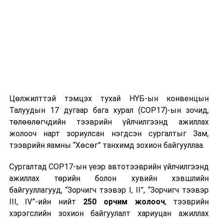
ТЭРЭЛЖ ОРЧМООР:
Үүлшинэ. Бороо
орно. Салхи баруун хойноос секундэд 6-11
метр, борооны өмнө түр зуур ширүүснэ.
Сэрүүсэж 15-17 хэм дулаан байна.
2022 оны 07 дугаар сарын 23-наас 07 дугаар сарын
27-ныг
хүртэлх цаг агаарын урьдчилсан төлөв
Цөлжилттэй тэмцэх тухай НҮБ-ын конвенцын
23-нд нутгийн хойд хэсгээр, 24-нд баруун, төв болон
Талуудын 17 дугаар бага хурал (COP17)-ын зочид,
зүүн аймгуудын нутгийн зарим газраар, 25-нд баруун
төлөөлөгчдийн тээврийн үйлчилгээнд ажиллах
аймгуудын нутгийн хойд хэсэг, төв болон зүүн
жолооч нарт зориулсан нэгдсэн сургалтыг Зам,
аймгуудын нутгийн зарим газраар, 26-нд баруун
тээврийн яамны “Хөсөг” танхимд зохион байгууллаа.
аймгуудын нутгийн хойд хэсэг, төвийн аймгуудын
ихэнх нутаг, говийн аймгуудын нутгийн хойд хэсэг,
Сургалтад COP17-ын үеэр автотээврийн үйлчилгээнд
зүүн аймгуудын нутгийн зарим газраар бороо, дуу
ажиллах төрийн болон хувийн хэвшлийн
цахилгаантай аадар бороо орно. Салхи ихэнх
байгууллагууд, “Зорчигч тээвэр I, II”, “Зорчигч тээвэр
хугацаанд секундэд 5-10 метр, говь, тал, хээрийн
III, IV”-ийн нийт
250 орчим жолооч
, тээврийн
нутгаар секундэд 12-14 метр хүрч, борооны өмнө түр
хэрэгслийн зохион байгуулалт хариуцан ажиллах