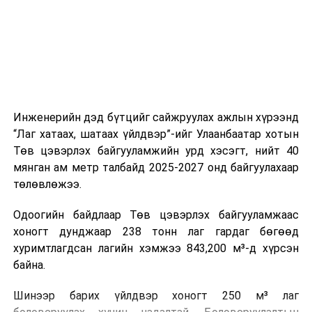
холбогдох байгууллагуудын уялдаа холбоо, аюулгүй
ажиллагааны чиглэлээр жолооч нарыг сургалт, арга
зүйгээр хангаж байна.
Мөн зам тээврийн осол, саатал болон бусад эрсдэл,
онцгой нөхцөл үүссэн үед авах арга хэмжээ, ачаалал
ихтэй нөхцөлд тайван, зөв, шуурхай шийдвэр гаргах,
Инженерийн дэд бүтцийг сайжруулах ажлын хүрээнд
өдөр тутмын ажлын бэлэн байдлыг хангах зэрэг
“Лаг хатаах, шатаах үйлдвэр”-ийг Улаанбаатар хотын
практик ур чадварыг сургалтын хөтөлбөрт тусгажээ.
Төв цэвэрлэх байгууламжийн урд хэсэгт, нийт 40
мянган ам метр талбайд 2025-2027 онд байгуулахаар
Сургалтыг танилцуулах лекц, асуулт-хариулт,
төлөвлөжээ.
жишээнд суурилсан сургалт, багаар ажиллах дасгал,
маршрут болон тээвэрлэлтийн урсгалын зураглалтай
Одоогийн байдлаар Төв цэвэрлэх байгууламжаас
танилцах, онцгой нөхцөлд ажиллах дадлага зэрэг
хоногт дунджаар 238 тонн лаг гардаг бөгөөд
онол, практик хосолсон хэлбэрээр зохион байгуулж
хуримтлагдсан лагийн хэмжээ 843,200 м³-д хүрсэн
байна.
байна.
Сургалтын үеэр COP17 олон улсын бага хурлыг
Шинээр барих үйлдвэр хоногт 250 м³ лаг
зохион байгуулах Үндэсний хорооны Ажлын алба,