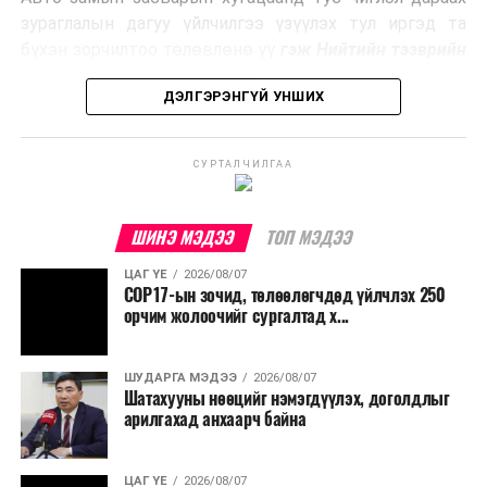
Ийнхүү лаг хатаах, шатаах технологийг лагийн
зураглалын дагуу үйлчилгээ үзүүлэх тул иргэд та
эзлэхүүнийг бууруулахын зэрэгцээ эрчим хүч
бүхэн зорчилтоо төлөвлөнө үү
гэж Нийтийн тээврийн
үйлдвэрлэх, нөөцийг дахин ашиглах чиглэлээр олон
бодлогын газраас мэдээллээ.
улсад өргөн ашиглаж байна.
ДЭЛГЭРЭНГҮЙ УНШИХ
СУРТАЛЧИЛГАА
ШИНЭ МЭДЭЭ
ТОП МЭДЭЭ
ЦАГ ҮЕ
2026/08/07
COP17-ын зочид, төлөөлөгчдөд үйлчлэх 250
орчим жолоочийг сургалтад х...
ШУДАРГА МЭДЭЭ
2026/08/07
Шатахууны нөөцийг нэмэгдүүлэх, доголдлыг
арилгахад анхаарч байна
ЦАГ ҮЕ
2026/08/07