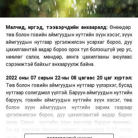
Малчид, иргэд, тээвэрчдийн анхааралд:
Өнөөдөр
төв болон говийн аймгуудын нутгийн зүүн хэсэг, зүүн
аймгуудын нутгаар үргэлжилсэн усархаг бороо, дуу
цахилгаантай аадар бороо орох тул болзошгүй үер ус,
нөөлөг салхи, мөндөр, аянга цахилгааны аюулаас
сэрэмжтэй байхыг анхааруулж байна.
2022 оны 07 сарын 22-ны 08 цагаас 20 цаг хүртэл:
Төв болон говийн аймгуудын нутгаар үүлэрхэг, бусад
нутгаар солигдмол үүлтэй. Баруун аймгуудын нутгийн
баруун, говийн аймгуудын нутгийн зүүн хэсэг, төв
болон зүүн аймгуудын нутгийн зарим газраар
үргэлжилсэн бороо, дуу цахилгаантай аадар бороо
орно. Салхи нутгийн зүүн хэсгээр баруун өмнөөс,
бусад хэсгээр баруун хойноос секундэд 6-11 метр,
говь, тал, хээрийн нутгаар секундэд 14-16 метр,