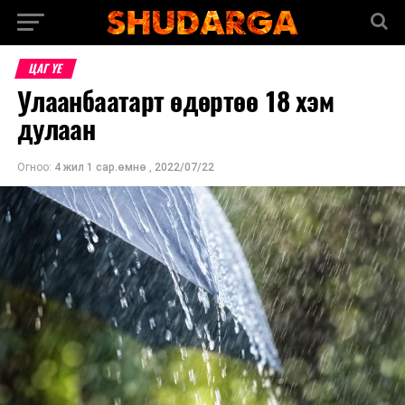
ЦАГ ҮЕ
Улаанбаатарт өдөртөө 18 хэм
дулаан
Огноо:
4 жил 1 сар.өмнө
,
2022/07/22