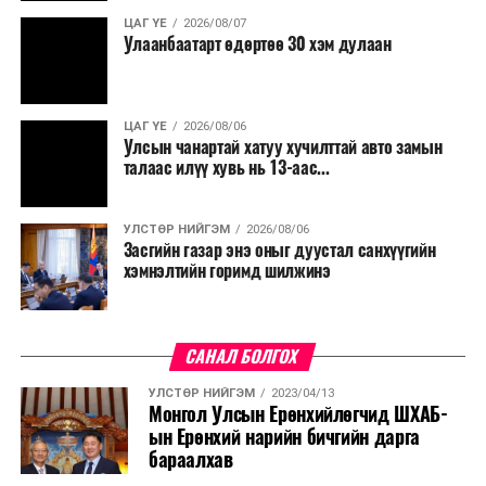
ЦАГ ҮЕ
2026/08/07
Улаанбаатарт өдөртөө 30 хэм дулаан
ЦАГ ҮЕ
2026/08/06
Улсын чанартай хатуу хучилттай авто замын
талаас илүү хувь нь 13-аас...
УЛСТӨР НИЙГЭМ
2026/08/06
Засгийн газар энэ оныг дуустал санхүүгийн
хэмнэлтийн горимд шилжинэ
САНАЛ БОЛГОХ
УЛСТӨР НИЙГЭМ
2023/04/13
Монгол Улсын Ерөнхийлөгчид ШХАБ-
ын Ерөнхий нарийн бичгийн дарга
бараалхав