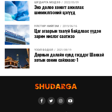
ШУДАРГА МЭДЭЭ
2022/05/09
Энэ долоо хоногт ажиллах
шинижлгээний цэгүүд
УЛСТӨР НИЙГЭМ
2019/06/16
Цаг агаарын таагүй байдлаас үүдэн
зарим нислэг саатжээ
ҮЗЭЛ БОДОЛ
2021/08/19
Дорнын далайн сувд гэгддэг Шанхай
хотын сонин сайхнаас-1