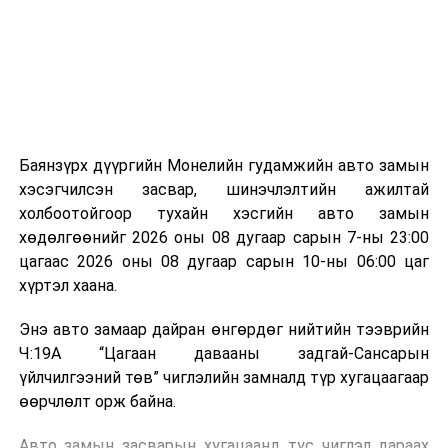
зориулалттай. Лагийг өндөр температурт шатааснаар
эзлэхүүн нь 90 хүртэл хувиар буурч, бактери, вирус
болон бусад өвчин үүсгэгч бичил биетнийг устгах
боломжтой.
Түүнчлэн шаталтын явцад үүсэх дулааныг цахилгаан
болон дулааны эрчим хүч үйлдвэрлэхэд ашиглаж
Баянзүрх дүүргийн Монелийн гудамжийн авто замын
болдог. Зарим технологийн хувьд шаталтын дараа
хэсэгчилсэн засвар, шинэчлэлтийн ажилтай
үлдэх үнснээс фосфор зэрэг ашигт эрдсийг сэргээн
холбоотойгоор тухайн хэсгийн авто замын
авах боломжтой аж.
хөдөлгөөнийг 2026 оны 08 дугаар сарын 7-ны 23:00
цагаас 2026 оны 08 дугаар сарын 10-ны 06:00 цаг
Япон, Герман, Швейцар, Нидерланд, Өмнөд Солонгос
хүртэл хаана.
зэрэг улс лаг хатаах, шатаах технологийг ашиглаж
байна. Тухайлбал, Германд лаг шатаах үйлдвэрээс
Энэ авто замаар дайран өнгөрдөг нийтийн тээврийн
гарсан үнснээс фосфор сэргээн авах технологи
Ч:19А “Цагаан давааны задгай-Сансарын
ашигладаг бол Нидерландад төвлөрсөн лаг
үйлчилгээний төв” чиглэлийн замналд түр хугацаагаар
боловсруулах үйлдвэрүүдээр дулаан, цахилгаан
өөрчлөлт орж байна.
эрчим хүч үйлдвэрлэдэг.
Авто замын засварын хугацаанд тус чиглэл дараах