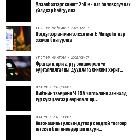
Улаанбаатарт хоногт 250 м³ лаг боловсруулах
үйлдвэр байгуулна
УЛСТӨР НИЙГЭМ
2026/08/07
Нэгдүгээр ангийн элсэлтийг E-Mongolia-аар
зохион байгуулна
УЛСТӨР НИЙГЭМ
2026/08/07
Францад иргэд рүү зөвшөөрөлгүй
сурталчилгааны дуудлага хийхийг хориг...
ЦАГ ҮЕ
2026/08/07
Нийтийн тээврийн Ч:19А чиглэлийн замналд
түр хугацаагаар өөрчлөлт ор...
ЦАГ ҮЕ
2026/08/07
Автомашины улсын дугаар сондгой тоогоор
төгссөн бол өнөөдөр шатахуун...